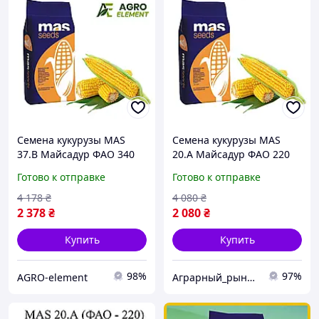
Семена кукурузы MAS
Семена кукурузы MAS
37.В Майсадур ФАО 340
20.A Майсадур ФАО 220
Кукуруза высокой
Кукуруза высокой
Готово к отправке
Готово к отправке
урожайности
урожайности
4 178
₴
4 080
₴
2 378
₴
2 080
₴
Купить
Купить
98%
97%
AGRO-element
Аграрный_рынок_удобрений_2025