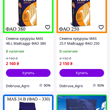
Семена кукурузы MAS
Семена кукурузы MAS
48.L Майсадур ФАО 380
25.F Майсадур ФАО 250
Кукуруза высокой
Кукуруза высокой
В наличии
В наличии
урожайности
урожайности
4 160
₴
4 150
₴
2 160
₴
2 150
₴
Купить
Купить
90%
90%
Dobruva_Agro
Dobruva_Agro