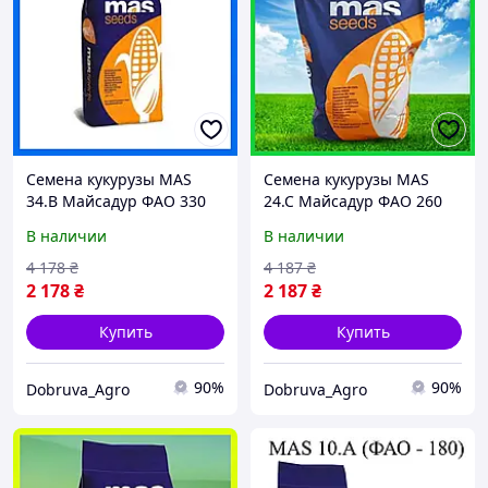
Семена кукурузы MAS
Семена кукурузы MAS
34.B Майсадур ФАО 330
24.C Майсадур ФАО 260
Кукуруза высокой
Кукуруза высокой
В наличии
В наличии
урожайности
урожайности
4 178
₴
4 187
₴
2 178
₴
2 187
₴
Купить
Купить
90%
90%
Dobruva_Agro
Dobruva_Agro