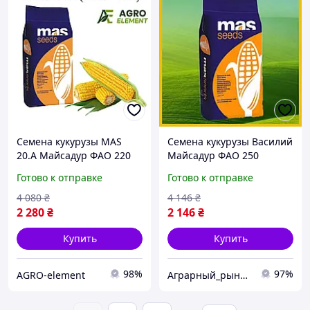
Семена кукурузы MAS
Семена кукурузы Василий
20.A Майсадур ФАО 220
Майсадур ФАО 250
Кукуруза высокой
Кукуруза высокой
Готово к отправке
Готово к отправке
урожайности
урожайности
4 080
₴
4 146
₴
2 280
₴
2 146
₴
Купить
Купить
98%
97%
AGRO-element
Аграрный_рынок_удобрений_2025