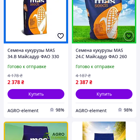
Семена кукурузы MAS
Семена кукурузы MAS
34.B Майсадур ФАО 330
24.C Майсадур ФАО 260
Кукуруза высокой
Кукуруза высокой
Готово к отправке
Готово к отправке
урожайности
урожайности
4 178
₴
4 187
₴
2 378
₴
2 387
₴
Купить
Купить
98%
98%
AGRO-element
AGRO-element