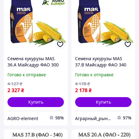
Семена кукурузы MAS
Семена кукурузы MAS
36.A Майсадур ФАО 300
37.В Майсадур ФАО 340
Кукуруза высокой
Кукуруза высокой
Готово к отправке
Готово к отправке
урожайности
урожайности
4 127
₴
4 178
₴
2 327
₴
2 178
₴
Купить
Купить
98%
97%
AGRO-element
Аграрный_рынок_удобрений_2025