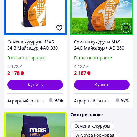
Семена кукурузы MAS
Семена кукурузы MAS
34.B Майсадур ФАО 330
24.C Майсадур ФАО 260
Кукуруза высокой
Кукуруза высокой
Готово к отправке
Готово к отправке
урожайности
урожайности
4 178
₴
4 187
₴
2 178
₴
2 187
₴
Купить
Купить
97%
97%
Аграрный_рынок_удобрений_2025
Аграрный_рынок_удобрений_2025
Смотри также
Семена кукурузы
Кукуруза кормовая