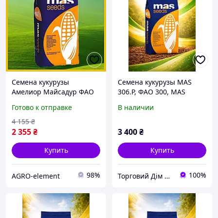
Семена кукурузы
Семена кукурузы MAS
Амелиор Майсадур ФАО
306.P, ФАО 300, MAS
240 Кукуруза высокой
Seeds
Готово к отправке
В наличии
урожайности
4 155
₴
2 355
₴
3 400
₴
Купить
Купить
98%
100%
AGRO-element
Торговий Дім Насіння