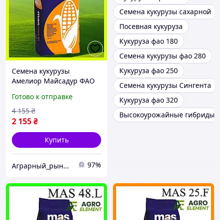
Семена кукурузы сахарной
Посевная кукуруза
Кукуруза фао 180
Семена кукурузы фао 280
Кукуруза фао 250
Семена кукурузы
Амелиор Майсадур ФАО
Семена кукурузы Сингента
240 Кукуруза высокой
Готово к отправке
Кукуруза фао 320
урожайности
4 155
₴
Высокоурожайные гибриды к
2 155
₴
Купить
97%
Аграрный_рынок_удобрений_2025