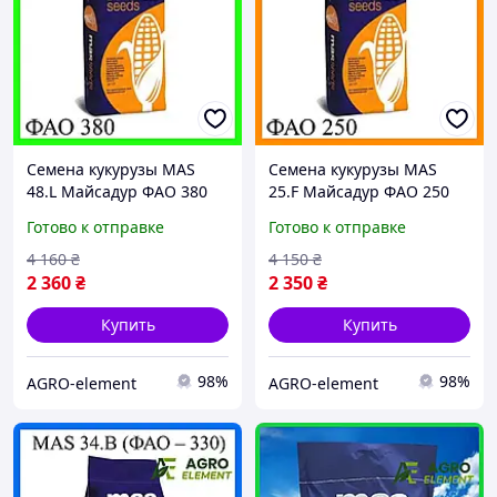
Семена кукурузы MAS
Семена кукурузы MAS
48.L Майсадур ФАО 380
25.F Майсадур ФАО 250
Кукуруза высокой
Кукуруза высокой
Готово к отправке
Готово к отправке
урожайности
урожайности
4 160
₴
4 150
₴
2 360
₴
2 350
₴
Купить
Купить
98%
98%
AGRO-element
AGRO-element