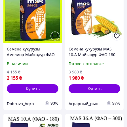
Семена кукурузы
Семена кукурузы MAS
Амелиор Майсадур ФАО
10.A Майсадур ФАО 180
240 Кукуруза высокой
Кукуруза высокой
В наличии
Готово к отправке
урожайности
урожайности
4 155
₴
3 980
₴
2 155
₴
1 980
₴
Купить
Купить
90%
97%
Dobruva_Agro
Аграрный_рынок_удобрений_2025