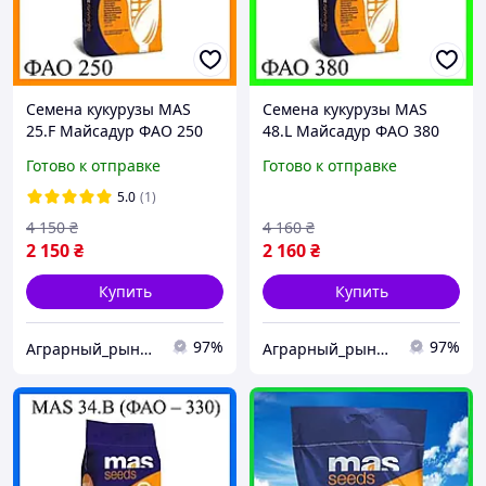
Семена кукурузы MAS
Семена кукурузы MAS
25.F Майсадур ФАО 250
48.L Майсадур ФАО 380
Кукуруза высокой
Кукуруза высокой
Готово к отправке
Готово к отправке
урожайности
урожайности
5.0
(1)
4 150
₴
4 160
₴
2 150
₴
2 160
₴
Купить
Купить
97%
97%
Аграрный_рынок_удобрений_2025
Аграрный_рынок_удобрений_2025