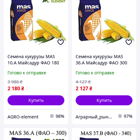
Семена кукурузы MAS
Семена кукурузы MAS
10.A Майсадур ФАО 180
36.A Майсадур ФАО 300
Кукуруза высокой
Кукуруза высокой
Готово к отправке
Готово к отправке
урожайности
урожайности
3 980
₴
4 127
₴
2 180
₴
2 127
₴
Купить
Купить
98%
97%
AGRO-element
Аграрный_рынок_удобрений_2025