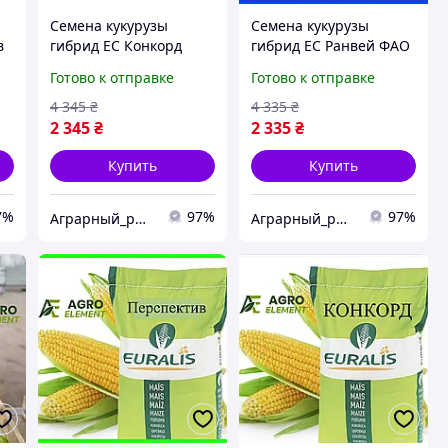
Семена кукурузы
Семена кукурузы
в
гибрид ЕС Конкорд
гибрид ЕС Ранвей ФАО
ФАО 250 Кукуруза
260 Кукуруза высокой
Готово к отправке
Готово к отправке
и
высокой урожайности
урожайности
4 345
₴
4 335
₴
2 345
₴
2 335
₴
Купить
Купить
7%
97%
97%
Аграрный_рынок_удобрений_2025
Аграрный_рынок_удобрений_2025