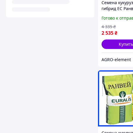
Семена кукуру
гибрид ЕС Ран
260 Кукуруза в
Готово к отпра
урожайности
4 335
₴
2 535
₴
Купит
AGRO-element
Семена кукуру