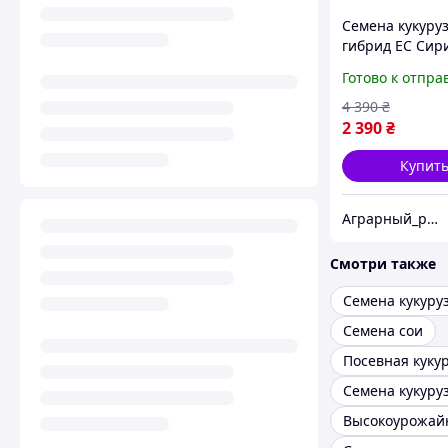
Семена кукуру
гибрид ЕС Сир
200 Кукуруза в
Готово к отпра
урожайности
4 390
₴
2 390
₴
Купит
Аграрный_рынок_удобрений_2025
Смотри также
Семена кукуру
Семена сои
Посевная куку