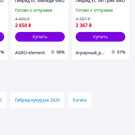
АО
гибрид ЕС Миледи ФАО
гибрид ЕС Хеттрик ФАО
330 Кукуруза высокой
350 Кукуруза высокой
Готово к отправке
Готово к отправке
урожайности
урожайности
4 450
₴
4 367
₴
2 650
₴
2 367
₴
Купить
Купить
7%
98%
97%
AGRO-element
Аграрный_рынок_удобрений_2025
0
Гибрид кукуруза 2020
Euralis