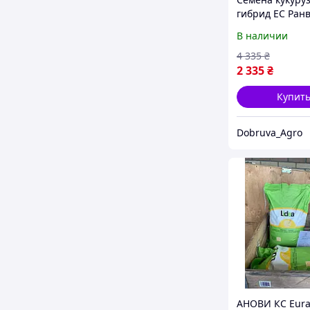
гибрид ЕС Ран
260 Кукуруза в
В наличии
урожайности
4 335
₴
2 335
₴
Купит
Dobruva_Agro
АНОВИ КС Eural