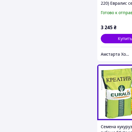
220) Евралис с
кукурузы
Готово к отпра
3 245
₴
Купит
Амстарта Холдинг
Семена кукуру