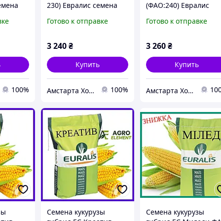
емена
230) Евралис семена
(ФАО:240) Евралис
кукурузы
семена кукурузы
вке
Готово к отправке
Готово к отправке
3 240
₴
3 260
₴
ь
Купить
Купить
100%
100%
10
Амстарта Холдинг
Амстарта Холдинг
зы
Семена кукурузы
Семена кукурузы