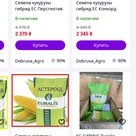
Семена кукурузы
Семена кукурузы
гибрид ЕС Перспектив
гибрид ЕС Конкорд
ФАО 240 Кукуруза
ФАО 250 Кукуруза
В наличии
В наличии
высокой урожайности
высокой урожайности
4 370
₴
4 345
₴
2 370
₴
2 345
₴
Купить
Купить
0%
90%
90%
Dobruva_Agro
Dobruva_Agro
Семена кукурузы
ЕС СИРИУС Euralis