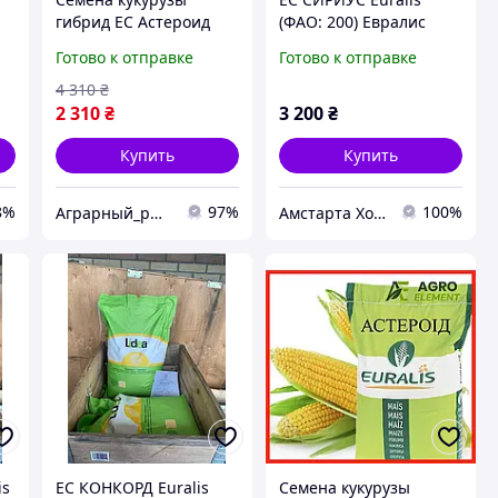
гибрид ЕС Астероид
(ФАО: 200) Евралис
ФАО 290 Кукуруза
семена кукурузы
Готово к отправке
Готово к отправке
и
высокой урожайности
4 310
₴
2 310
₴
3 200
₴
Купить
Купить
8%
97%
100%
Аграрный_рынок_удобрений_2025
Амстарта Холдинг
is
ЕС КОНКОРД Euralis
Семена кукурузы