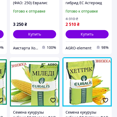
(ФАО: 250) Евралис
гибрид ЕС Астероид
семена кукурузы
ФАО 290 Кукуруза
Готово к отправке
Готово к отправке
высокой урожайности
4 310
₴
3 250
₴
2 510
₴
Купить
Купить
0%
100%
98%
Амстарта Холдинг
AGRO-element
Семена кукурузы
Семена кукурузы