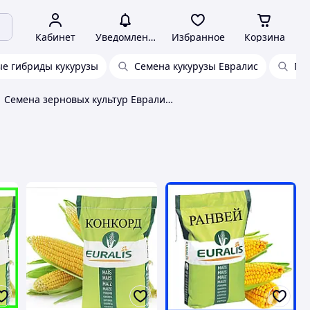
Кабинет
Уведомления
Избранное
Корзина
е гибриды кукурузы
Семена кукурузы Евралис
По
Семена зерновых культур Евралис Семанс