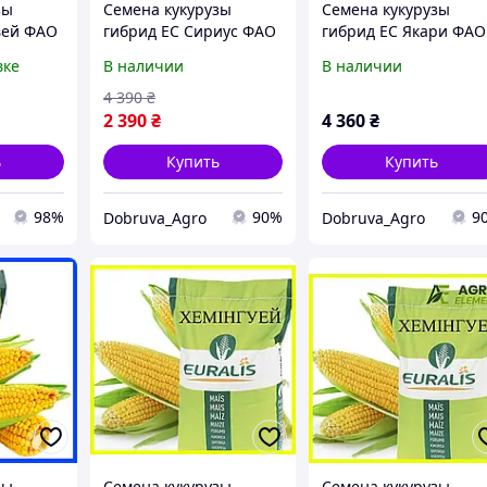
зы
Семена кукурузы
Семена кукурузы
вей ФАО
гибрид ЕС Сириус ФАО
гибрид ЕС Якари ФАО
ысокой
200 Кукуруза высокой
230 Кукуруза высокой
вке
В наличии
В наличии
урожайности
урожайности
4 390
₴
2 390
₴
4 360
₴
ь
Купить
Купить
98%
90%
9
Dobruva_Agro
Dobruva_Agro
зы
Семена кукурузы
Семена кукурузы