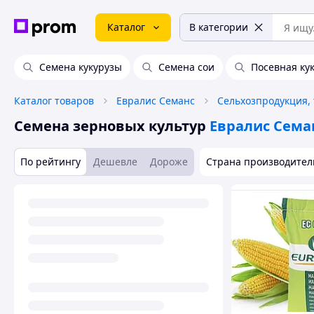
Каталог
В категории
Семена кукурузы
Семена сои
Посевная ку
Каталог товаров
Евралис Семанс
Семена зерновых культур
Евралис Сема
По рейтингу
Дешевле
Дороже
Страна производител