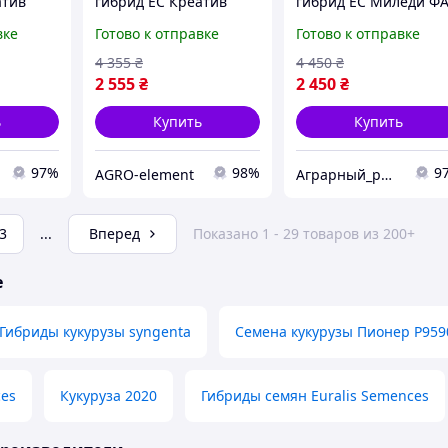
атив
гибрид ЕС Креатив
гибрид ЕС Миледи Ф
уза
ФАО 300 Кукуруза
330 Кукуруза высокой
вке
Готово к отправке
Готово к отправке
йности
высокой урожайности
урожайности
4 355
₴
4 450
₴
2 555
₴
2 450
₴
ь
Купить
Купить
97%
98%
9
AGRO-element
Аграрный_рынок_удобрений_2025
3
...
Вперед
Показано 1 - 29 товаров из 200+
е
Гибриды кукурузы syngenta
Семена кукурузы Пионер P959
ces
Кукуруза 2020
Гибриды семян Euralis Semences