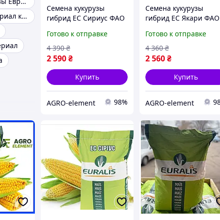
Семена кукурузы Евралис
Семена кукурузы
Семена кукурузы
Посевной материал кукурузы
гибрид ЕС Сириус ФАО
гибрид ЕС Якари ФАО
200 Кукуруза высокой
230 Кукуруза высокой
Готово к отправке
Готово к отправке
урожайности
урожайности
ериал
4 390
₴
4 360
₴
2 590
₴
2 560
₴
а
Купить
Купить
98%
9
AGRO-element
AGRO-element