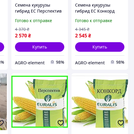
Семена кукурузы
Семена кукурузы
гибрид ЕС Перспектив
гибрид ЕС Конкорд
ФАО 240 Кукуруза
ФАО 250 Кукуруза
Готово к отправке
Готово к отправке
высокой урожайности
высокой урожайности
4 370
₴
4 345
₴
2 570
₴
2 545
₴
Купить
Купить
8%
98%
98%
AGRO-element
AGRO-element