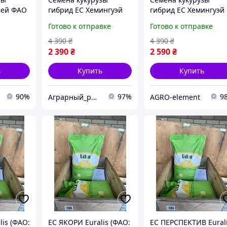
вей ФАО
гибрид ЕС Хемингуэй
гибрид ЕС Хемингуэй
ысокой
ФАО 280 Кукуруза
ФАО 280 Кукуруза
Готово к отправке
Готово к отправке
высокой урожайности
высокой урожайност
4 390
₴
4 390
₴
2 390
₴
2 590
₴
ь
Купить
Купить
90%
97%
9
Аграрный_рынок_удобрений_2025
AGRO-element
is (ФАО:
ЕС ЯКОРИ Euralis (ФАО:
ЕС ПЕРСПЕКТИВ Eural