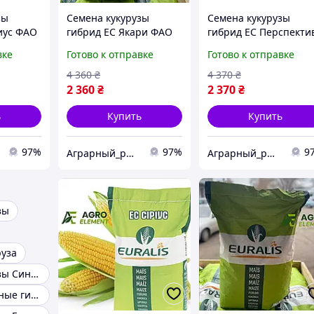
зы
Семена кукурузы
Семена кукурузы
иус ФАО
гибрид ЕС Якари ФАО
гибрид ЕС Перспекти
ысокой
230 Кукуруза высокой
ФАО 240 Кукуруза
вке
Готово к отправке
Готово к отправке
урожайности
высокой урожайност
4 360
₴
4 370
₴
2 360
₴
2 370
₴
ь
Купить
Купить
97%
97%
9
Аграрный_рынок_удобрений_2025
Аграрный_рынок_удобрений_2025
зы
руза
Семена кукурузы Сингента
Высокоурожайные гибриды кукурузы