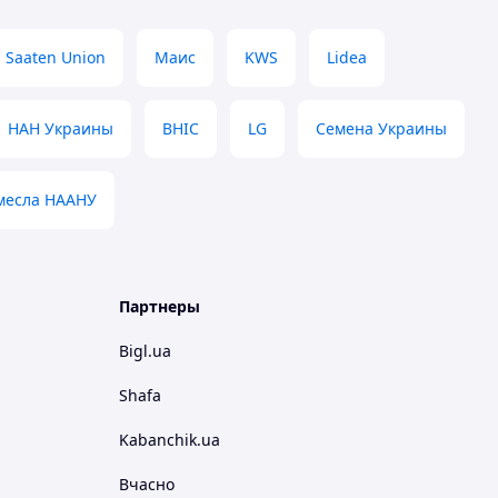
Saaten Union
Маис
KWS
Lidea
НАН Украины
ВНІС
LG
Семена Украины
месла НААНУ
Партнеры
Bigl.ua
Shafa
Kabanchik.ua
Вчасно