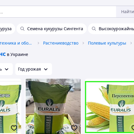
Найти
куруза
Семена кукурузы Сингента
Высокоурожайны
Сельхозпродукция, техника и оборудование
Растениеводство
Полевые культуры
нс
в Украине
ь
Год урожая