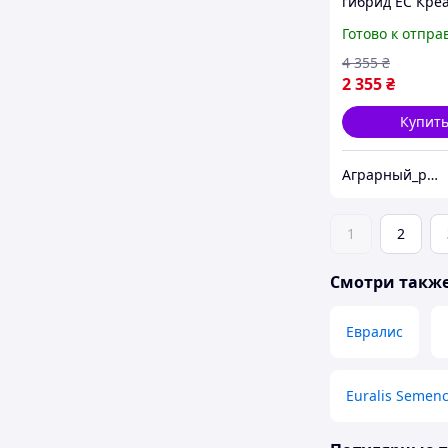
гибрид ЕС Кре
ФАО 300 Кукур
Готово к отпра
высокой урожа
4 355
₴
2 355
₴
Купит
Аграрный_рынок_удобрений_2025
1
2
Смотри такж
Евралис
Euralis Semen