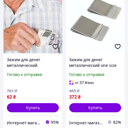
Зажим для денег
Зажим для денег
металлический
металлический one size
минималистичный из
Готово к отправке
Готово к отправке
нержавеющей стали.
Компактный держатель
37
от
₴
/мес
для купюр в карман
761
₴
465
₴
62
₴
372
₴
Купить
Купить
95%
82%
Интернет-магазин "Dianora-Style"
Інтернет-магазин Already Better