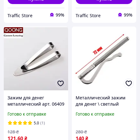
99%
99%
Traffic Store
Traffic Store
Зажим для денег
Металлический зажим
металлический арт. 06409
для денег \ светлый
никель \ 1400
Готово к отправке
Готово к отправке
5.0
(1)
128
₴
280
₴
121
.60
₴
140
₴