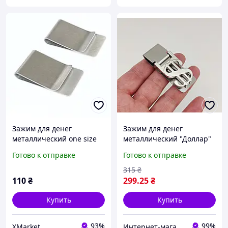
Зажим для денег
Зажим для денег
металлический one size
металлический "Доллар"
арт. 05246
Готово к отправке
Готово к отправке
315
₴
110
₴
299
.25
₴
Купить
Купить
93%
99%
XMarket
Интернет-магазин "Magnit"