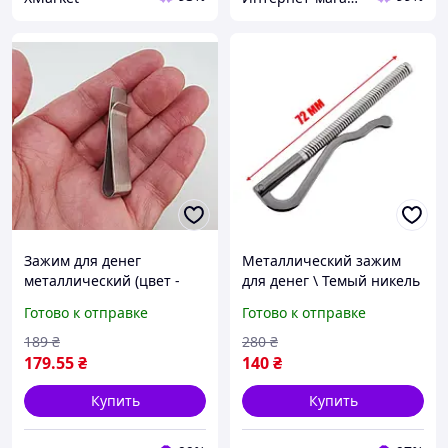
Зажим для денег
Металлический зажим
металлический (цвет -
для денег \ Темый никель
серебро) арт. 05548
\ 1655
Готово к отправке
Готово к отправке
189
₴
280
₴
179
.55
₴
140
₴
Купить
Купить