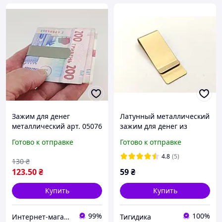
Зажим для денег
Латунный металлический
металлический арт. 05076
зажим для денег из
медного сплава
Готово к отправке
Готово к отправке
4.8
(5)
130
₴
123
.50
₴
59
₴
Купить
Купить
99%
100%
Интернет-магазин "Magnit"
Тигидика