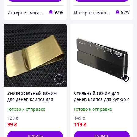
97%
97%
Интернет-магазин «Валіза».
Интернет-магазин «Валіза».
Универсальный зажим
Стильный зажим для
для денег, клипса для
денег, клипса для купюр с
купюр «Clip Mini»
линейкой Long
Готово к отправке
Готово к отправке
металлический
металлический
(золотистый)
(серебристый)
129
₴
149
₴
99
₴
119
₴
Купить
Купить