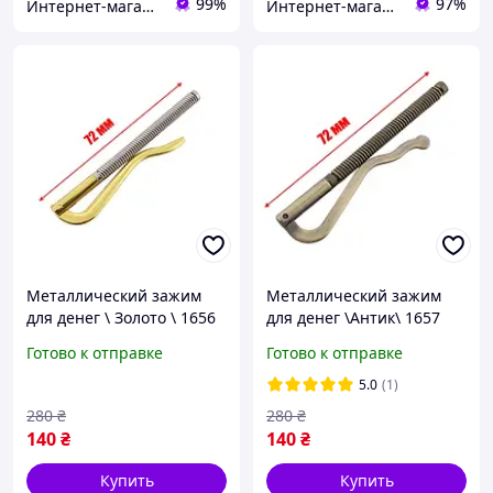
99%
97%
Интернет-магазин "Magnit"
Интернет-магазин «Валіза».
Металлический зажим
Металлический зажим
для денег \ Золото \ 1656
для денег \Антик\ 1657
Готово к отправке
Готово к отправке
5.0
(1)
280
₴
280
₴
140
₴
140
₴
Купить
Купить