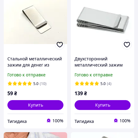
Стальной металлический
Двухсторонний
зажим для денег из
металлический зажим
нержавеющей стали
для денег стальной
Готово к отправке
Готово к отправке
5.0
(10)
5.0
(4)
59
₴
139
₴
Купить
Купить
100%
100%
Тигидика
Тигидика