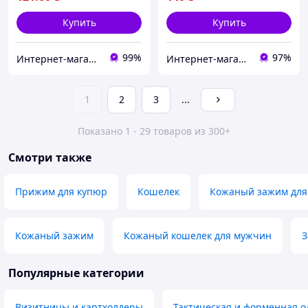
Купить
Купить
99%
97%
Интернет-магазин "Magnit"
Интернет-магазин «Валіза».
1
2
3
...
Показано 1 - 29 товаров из 300+
Смотри также
Прижим для купюр
Кошелек
Кожаный зажим для
Кожаный зажим
Кожаный кошелек для мужчин
З
Популярные категории
Визитницы и картхолдеры
Тактическая и форменная 