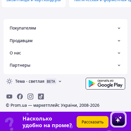
Покупателям
Продавцам
О нас
Партнеры
Тема
-
светлая
BETA
© Prom.ua — маркетплейс України, 2008-2026
Насколько
Рассказать
удобно на проме?