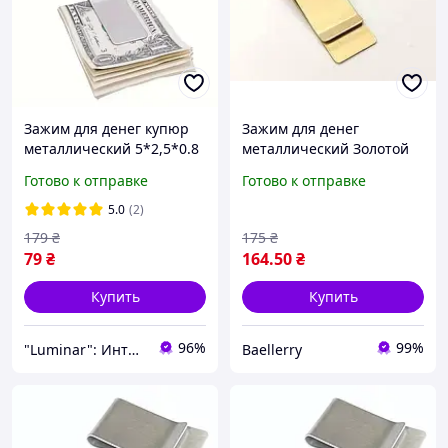
Зажим для денег купюр
Зажим для денег
металлический 5*2,5*0.8
металлический Золотой
см Серебристый (Silver)
Готово к отправке
Готово к отправке
5.0
(2)
179
₴
175
₴
79
₴
164
.50
₴
Купить
Купить
96%
99%
"Luminar": Интернет-магазин аксессуаров для гаджетов!
Baellerry