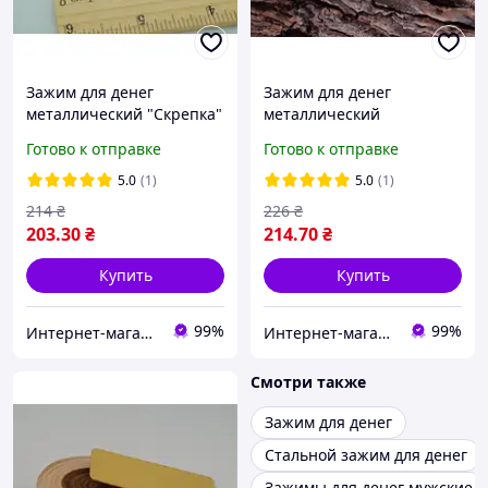
Зажим для денег
Зажим для денег
металлический "Скрепка"
металлический
(стальной) арт. 02014
(стальной, цвет - золото)
Готово к отправке
Готово к отправке
арт. 03270
5.0
(1)
5.0
(1)
214
₴
226
₴
203
.30
₴
214
.70
₴
Купить
Купить
99%
99%
Интернет-магазин "Magnit"
Интернет-магазин "Magnit"
Смотри также
Зажим для денег
Стальной зажим для денег
Зажимы для денег мужские