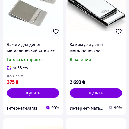
Зажим для денег
Зажим для денег
металлический one size
металлический
серебристый
Готово к отправке
В наличии
классический
38
от
₴
/мес
468
.75
₴
375
₴
2 690
₴
Купить
Купить
90%
90%
Інтернет-магазин Look 100 Clothes
Интернет-магазин BEST MARKET