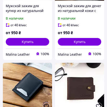
Мужской зажим для
Мужской зажим для денег
купюр из натуральной
из натуральной кожи с
кожи с персонализацией
гравировкой инициалов
В наличии
В наличии
и гравировкой
40
40
от
₴
/мес
от
₴
/мес
от
950
₴
от
950
₴
Купить
Купить
100%
100%
Malina Leather
Malina Leather