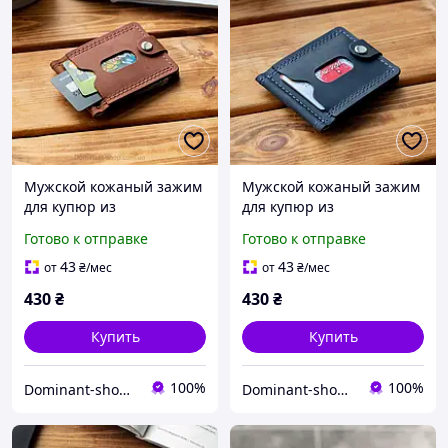
Мужской кожаный зажим
Мужской кожаный зажим
для купюр из
для купюр из
натуральной кожи Klod
натуральной кожи Klod
Готово к отправке
Готово к отправке
коньячный ручной
синий ручной работы.
работы. Держатели для
Держатели для денег
43
43
от
₴
/мес
от
₴
/мес
денег
430
₴
430
₴
Купить
Купить
100%
100%
Dominant-shop.com.ua
Dominant-shop.com.ua