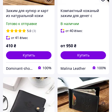
Зажим для купюр и карт
Компактный кожаный
из натуральной кожи
зажим для денег с
ручной работы Simple
индивидуальной
Готово к отправке
В наличии
синий. Держатель для
гравировкой
денег кошелек
40
5.0
(3)
от
₴
/мес
41
от
₴
/мес
410
₴
от
950
₴
Купить
Купить
100%
100%
Dominant-shop.com.ua
Malina Leather