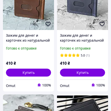
Зажим для денег и
Зажим для денег и
карточек из натуральной
карточек из натуральной
кожи коньячный Grand
кожи синий Grand Blue
Готово к отправке
Готово к отправке
Cognac держатель для
держатель для купюр
купюр кожаный
5.0
(1)
410
₴
410
₴
Купить
Купить
100%
100%
Omut
Omut