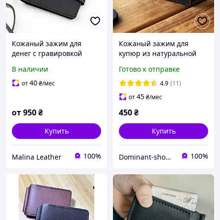
Кожаный зажим для
Кожаный зажим для
денег с гравировкой
купюр из натуральной
подарок для папы мужа
кожи Simple Tryzub
В наличии
Готово к отправке
или друга
черный с гербом
Украины. Прищепка для
40
от
₴
/мес
4.9
(11)
денег
45
от
₴
/мес
от
950
₴
450
₴
Купить
Купить
100%
100%
Malina Leather
Dominant-shop.com.ua