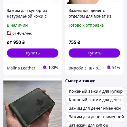
Зажим для купюр из
Зажим для денег с
натуральной кожи с
отделом для монет из
гравировкой имени
натуральной кожи с
В наличии
Готово к отправке
гравировкой
40
от
₴
/мес
от
950
₴
755
₴
Купить
Купить
100%
91%
Malina Leather
Вироби зі шкіри GeRom
Смотри также
Кожаный зажим для купюр
Кожаный зажим для денег с 
Зажим для денег именной
Зажим для денег с именной 
Затискач для купюр