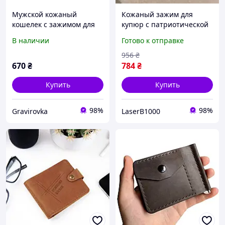
Мужской кожаный
Кожаный зажим для
кошелек с зажимом для
купюр с патриотической
купюр с индивидуальной
гравировкой на подарок
В наличии
Готово к отправке
гравировкой
мужчине
956
₴
670
₴
784
₴
Купить
Купить
98%
98%
Gravirovka
LaserB1000