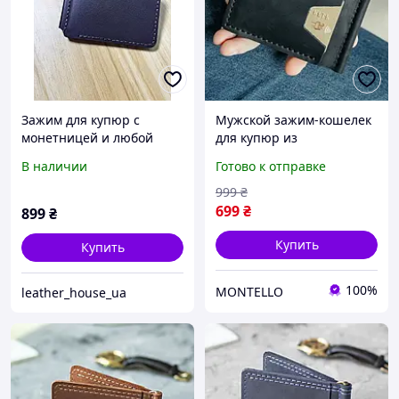
Зажим для купюр с
Мужской зажим-кошелек
монетницей и любой
для купюр из
гравировкой,
натуральной кожи,
В наличии
Готово к отправке
натуральная кожа
черный
999
₴
699
₴
899
₴
Купить
Купить
100%
MONTELLO
leather_house_ua