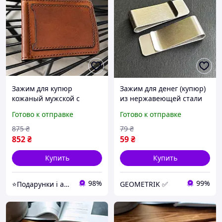
Зажим для купюр
Зажим для денег (купюр)
кожаный мужской с
из нержавеющей стали
отделением для карт
Готово к отправке
Готово к отправке
коричневый
875
₴
79
₴
852
₴
59
₴
Купить
Купить
98%
99%
⭐Подарунки і аксесуари⭐
GEOMETRIK ✅