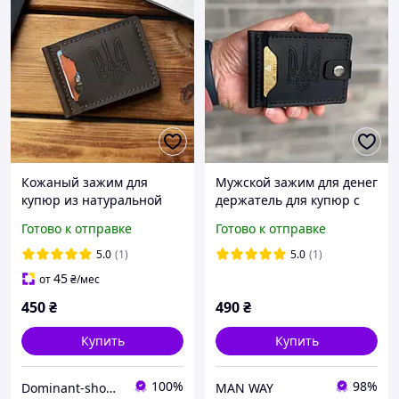
Кожаный зажим для
Мужской зажим для денег
купюр из натуральной
держатель для купюр с
кожи Simple Tryzub
гербом Classic Button
Готово к отправке
Готово к отправке
коричневый с гербом
Black UA
Украины
5.0
(1)
5.0
(1)
45
от
₴
/мес
450
₴
490
₴
Купить
Купить
100%
98%
Dominant-shop.com.ua
MAN WAY