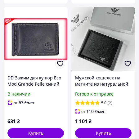
DD Зажим для купюр Eco
Мужской кошелек на
Mod Grande Pelle синий
магните из натуральной
из натуральной кожи
кожи Armani брендовое
В наличии
Готово к отправке
стильный держатель для
кожаное портмоне с
денег и визит Dobro-A
монетницей на замке с
63
от
₴
/мес
5.0
(2)
зажимом для купюр
110
от
₴
/мес
631
₴
1 101
₴
Купить
Купить