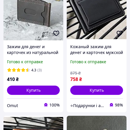
Зажим для денег и
Кожаный зажим для
карточек из натуральной
денег и карточек мужской
кожи Grand Brown темно-
черный
Готово к отправке
Готово к отправке
коричневый держатель
для купюрKlod Brow
4.3
(3)
875
₴
410
₴
758
₴
Купить
Купить
100%
98%
Omut
⭐Подарунки і аксесуари⭐