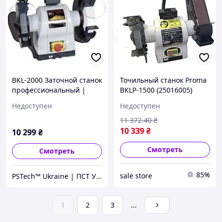
BKL-2000 Заточной станок
Точильный станок Proma
профессиональный |
BKLP-1500 (25016005)
Точильно шлифовальный
Недоступен
Недоступен
станок | Точило Proma
11 372
.40
₴
10 339
₴
10 299
₴
Смотреть
Смотреть
85%
sale store
PSTech™ Ukraine | ПСТ Украина
1
2
3
...