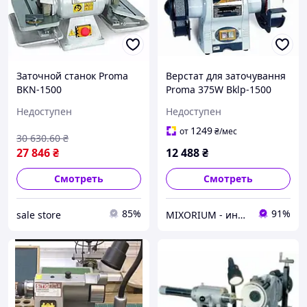
Заточной станок Proma
Верстат для заточування
BKN-1500
Proma 375W Bklp-1500
(25016005)
Недоступен
Недоступен
1249
от
₴
/мес
30 630
.60
₴
27 846
₴
12 488
₴
Смотреть
Смотреть
85%
91%
sale store
MIXORIUM - интернет магазин ДЛЯ ДОМА