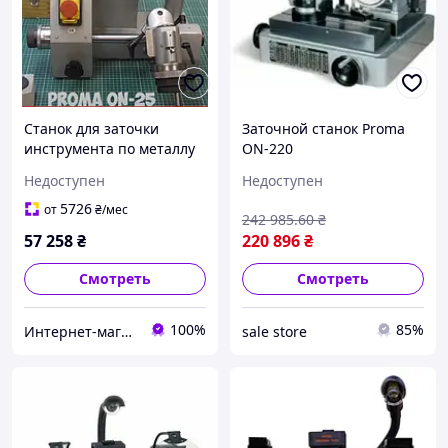
Станок для заточки
Заточной станок Proma
инструмента по металлу
ОN-220
Proma ON-25
Недоступен
Недоступен
5726
от
₴
/мес
242 985
.60
₴
57 258
₴
220 896
₴
Смотреть
Смотреть
100%
85%
Интернет-магазин "COOL-TOOL"
sale store