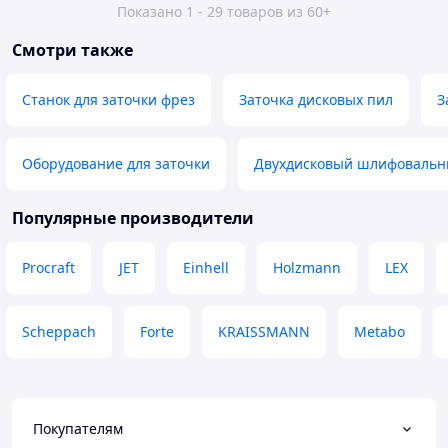
Показано 1 - 29 товаров из 60+
Смотри также
Станок для заточки фрез
Заточка дисковых пил
З
Оборудование для заточки
Двухдисковый шлифовальн
Популярные производители
Procraft
JET
Einhell
Holzmann
LEX
Scheppach
Forte
KRAISSMANN
Metabo
Покупателям