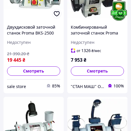
Двухдисковой заточной
Комбинированый
станок Proma BKS-2500
заточной станок Proma
BKLP-1500
Недоступен
Недоступен
1326
от
₴
/мес
21 390
.20
₴
19 445
₴
7 953
₴
Смотреть
Смотреть
85%
100%
sale store
"СТАН МАШ" Официальный дилер TM: Holzmann, OPTImum, FDB Maschinen, Holzstar, Proma, Torin.