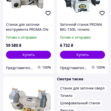
Станок для заточки
Заточной станок PROMA
инструмента PROMA ON-
BKL-1500, точило
25
промышленное,
Готово к отправке
Готово к отправке
заточной станок
промисловий
59 580
₴
6 732
₴
Купить
Купить
100%
100%
Представительство PROMA в Украине ООО "ПРОМА СТ"
Представительство PROMA в Украине ООО "ПРОМА СТ"
Смотри также
Станок для заточки сверл
Точило
Шлифовальный станок
Верстак