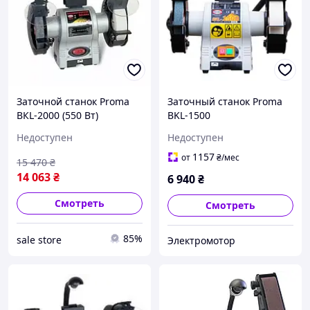
Заточной станок Proma
Заточный станок Proma
ВКL-2000 (550 Вт)
BKL-1500
Недоступен
Недоступен
1157
от
₴
/мес
15 470
₴
14 063
₴
6 940
₴
Смотреть
Смотреть
85%
sale store
Электромотор