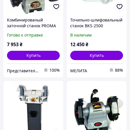
Комбинированый
Точильно-шлифовальный
заточной станок PROMA
станок BKS-2500
BKLP-1500
Готово к отправке
В наличии
7 953
₴
12 450
₴
Купить
Купить
100%
88%
Представительство PROMA в Украине ООО "ПРОМА СТ"
МЕЛИТА