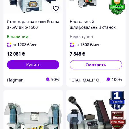
Станок для заточки Proma
Настольный
375W Bklp-1500
шлифовальный станок
(25016005)
Proma MBKL-1500L
В наличии
Недоступен
1208
1308
от
₴
/мес
от
₴
/мес
12 081
₴
7 848
₴
Купить
Смотреть
90%
100%
Flagman
"СТАН МАШ" Официальный дилер TM: Holzmann, OPTImum, FDB Maschinen, Holzstar, Proma, Torin.