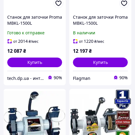
Станок для заточки Proma
Станок для заточки Proma
MBKL-1500L
MBKL-1500L
двухдисковый 150 мм
Готово к отправке
В наличии
2014
1220
от
₴
/мес
от
₴
/мес
12 087
₴
12 197
₴
Купить
Купить
90%
90%
tech.dp.ua - интернет магазин
Flagman