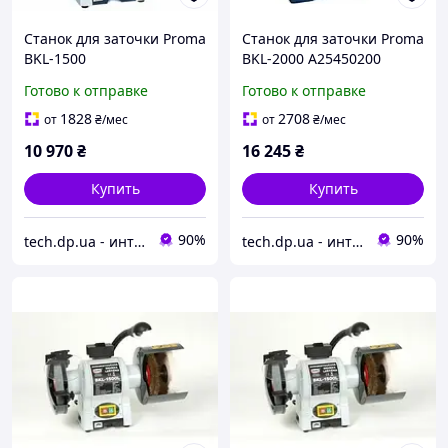
Станок для заточки Proma
Станок для заточки Proma
BKL-1500
BKL-2000 A25450200
Готово к отправке
Готово к отправке
1828
2708
от
₴
/мес
от
₴
/мес
10 970
₴
16 245
₴
Купить
Купить
90%
90%
tech.dp.ua - интернет магазин
tech.dp.ua - интернет магазин