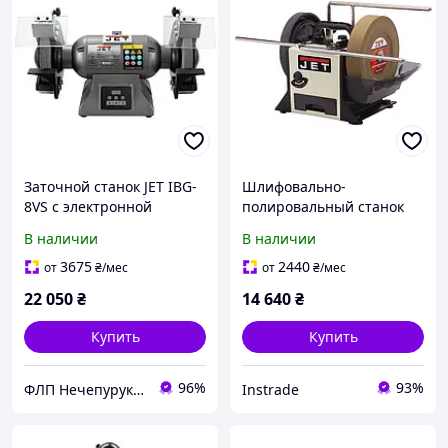
Заточной станок JET IBG-
Шлифовально-
8VS с электронной
полировальный станок
регулировкой скорости и
JET JSSG-10
В наличии
В наличии
асинхронным двигателем
3675
2440
от
₴
/мес
от
₴
/мес
22 050
₴
14 640
₴
Купить
Купить
96%
93%
ФЛП Нечепурук Александра Витальевна
Instrade