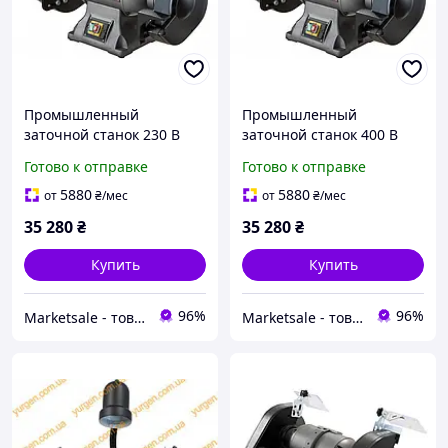
Промышленный
Промышленный
заточной станок 230 В
заточной станок 400 В
(578010-RU) JET IBG-10
(578010-3RU) JET IBG-10
Готово к отправке
Готово к отправке
5880
5880
от
₴
/мес
от
₴
/мес
35 280
₴
35 280
₴
Купить
Купить
96%
96%
Marketsale - товари зі знижкою
Marketsale - товари зі знижкою