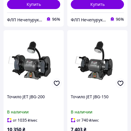
Купить
Купить
96%
96%
ФЛП Нечепурук Александра Витальевна
ФЛП Нечепурук Александра Витальевна
Точило JET JBG-200
Точило JET JBG-150
В наличии
В наличии
1035
740
от
₴
/мес
от
₴
/мес
10 350
₴
7 403
₴