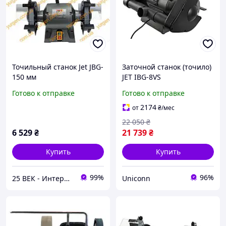
Точильный станок Jet JBG-
Заточной станок (точило)
150 мм
JET IBG-8VS
Готово к отправке
Готово к отправке
2174
от
₴
/мес
22 050
₴
6 529
₴
21 739
₴
Купить
Купить
99%
96%
25 ВЕК - Интернет-Магазин: электрический, бензиновый, аккумуляторный инструмент и строительство.
Uniconn