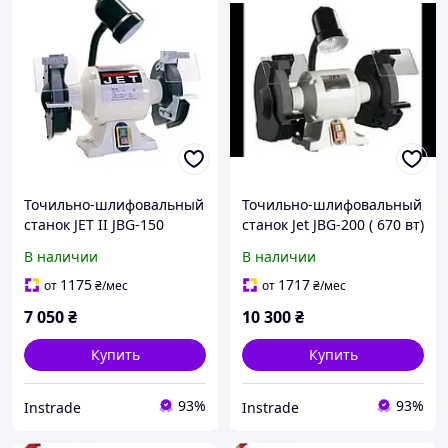
Точильно-шлифовальный
Точильно-шлифовальный
станок JET II JBG-150
станок Jet JBG-200 ( 670 вт)
В наличии
В наличии
1175
1717
от
₴
/мес
от
₴
/мес
7 050
₴
10 300
₴
Купить
Купить
93%
93%
Instrade
Instrade