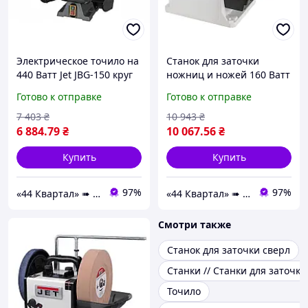
Электрическое точило на
Станок для заточки
440 Ватт Jet JBG-150 круг
ножниц и ножей 160 Ватт
150 мм
JET JSSG-8-M с
Готово к отправке
Готово к отправке
регулировкой оборотов
100-200 об/мин
7 403
₴
10 943
₴
6 884
.79
₴
10 067
.56
₴
Купить
Купить
97%
97%
«44 Квартал» ➠ інтернет-магазин інструментів та розхідних матеріалів!
«44 Квартал» ➠ інтернет-магазин інструментів та розхідних матеріалів!
Смотри также
Станок для заточки сверл
Станки // Станки для заточк
Точило