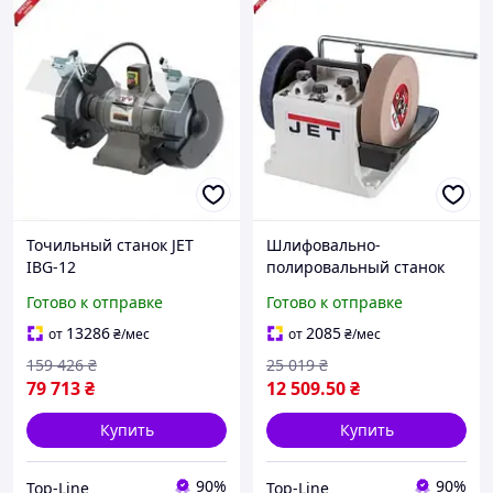
Точильный станок JET
Шлифовально-
IBG-12
полировальный станок
профессиональный для
JET JSSG-8-M для заточки
Готово к отправке
Готово к отправке
заточки металла мощный
и правки инструментов
2.8 кВт 380В 300х50 мм
160Вт 200х40мм
13286
2085
от
₴
/мес
от
₴
/мес
159 426
₴
25 019
₴
79 713
₴
12 509
.50
₴
Купить
Купить
90%
90%
Top-Line
Top-Line