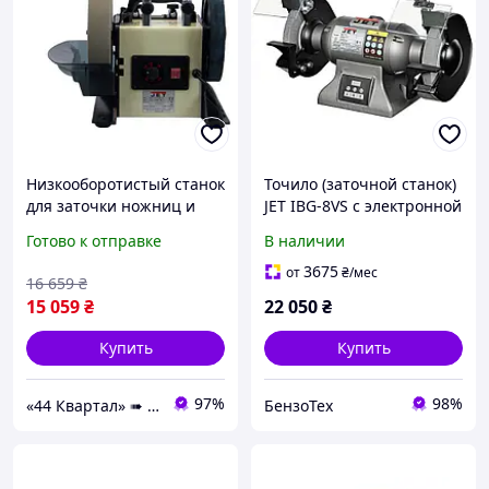
Низкооборотистый станок
Точило (заточной станок)
для заточки ножниц и
JET IBG-8VS с электронной
ножей JET JSSG-10 c 250
регулировкой скорости
Готово к отправке
В наличии
кругом
3675
от
₴
/мес
16 659
₴
15 059
₴
22 050
₴
Купить
Купить
97%
98%
«44 Квартал» ➠ інтернет-магазин інструментів та розхідних матеріалів!
БензоТех