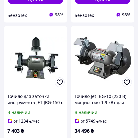
98%
98%
БензоТех
БензоТех
Точило для заточки
Точило Jet IBG-10 (230 B)
инструмента JET JBG-150 с
мощностью 1.9 кВт для
асинхронным двигателем
заточки разнообразных
В наличии
В наличии
инструментов
1234
5749
от
₴
/мес
от
₴
/мес
7 403
₴
34 496
₴