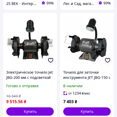
99%
99%
25 ВЕК - Интернет-Магазин: электрический, бензиновый, аккумуляторный инструмент и строительство.
Лес и Сад, магазин инструментов и садово-парковой техники
Электрическое точило Jet
Точило для заточки
JBG-200 мм с подсветкой
инструмента JET JBG-150 с
подсветкой рабочей зоны
Готово к отправке
В наличии
1234
от
₴
/мес
10 343
₴
9 515
.56
₴
7 403
₴
Купить
Купить