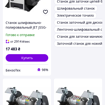
Станок для заточки цепей б
Шлифовальный станок
Электрическое точило
Станок заточный для дисков
Станок шлифовально-
полировальный JET JSSG-
Ленточно-шлифовальный ст
10 с асинхронным
Готово к отправке
Станок для заточки маникюр
двигателем
2914
от
₴
/мес
Заточной станок для ножей 
17 483
₴
Купить
98%
БензоТех