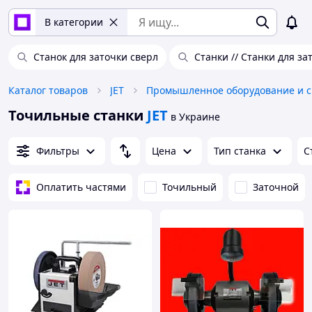
В категории
Станок для заточки сверл
Станки // Станки для з
Каталог товаров
JET
Про
Точильные станки
JET
в Украине
Фильтры
Цена
Тип станка
С
Оплатить частями
Точильный
Заточной