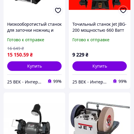
Низкооборотистый станок
Точильный станок Jet JBG-
для заточки ножниц и
200 мощностью 660 Ватт
ножей JET JSSG-10 с
с подсветкой
Готово к отправке
Готово к отправке
регулировкой оборотов
16 649
₴
15 150
.59
₴
9 229
₴
Купить
Купить
99%
99%
25 ВЕК - Интернет-Магазин: электрический, бензиновый, аккумуляторный инструмент и строительство.
25 ВЕК - Интернет-Магазин: электрический, бензиновый, аккумуляторный инструмент и строительство.