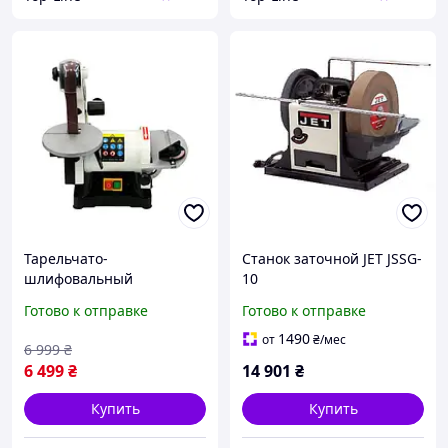
Тарельчато-
Станок заточной JET JSSG-
шлифовальный
10
ленточный станок Jet
Готово к отправке
Готово к отправке
JDBS-5-M
1490
от
₴
/мес
6 999
₴
6 499
₴
14 901
₴
Купить
Купить