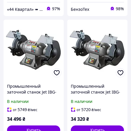
97%
98%
«44 Квартал» ➠ інтернет-магазин інструментів та розхідних матеріалів!
БензоТех
Промышленный
Промышленный
заточной станок Jet IBG-
заточной станок Jet IBG-
10 (230 B) для заточки
10 (380 B) для заточки
В наличии
В наличии
разнообразных
разнообразных
инструментов
инструментов
5749
5720
от
₴
/мес
от
₴
/мес
34 496
₴
34 320
₴
Купить
Купить