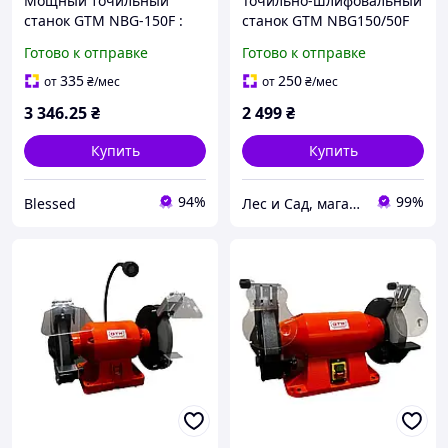
Мощный точильный
Точильно-шлифовальный
станок GTM NBG-150F :
станок GTM NBG150/50F
250 Вт, 150 мм диск,
Готово к отправке
Готово к отправке
бесщеточный
335
250
от
₴
/мес
от
₴
/мес
3 346
.25
₴
2 499
₴
Купить
Купить
94%
99%
Blessed
Лес и Сад, магазин инструментов и садово-парковой техники