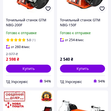
Точильный станок GTM
Точильный станок GTM
NBG-200F
NBG-150F
Готово к отправке
Готово к отправке
254
5.0
(1)
от
₴
/мес
260
от
₴
/мес
2 977
₴
2 598
₴
2 540
₴
Купить
Купить
94%
94%
ТД Укрсервіс
ТД Укрсервіс