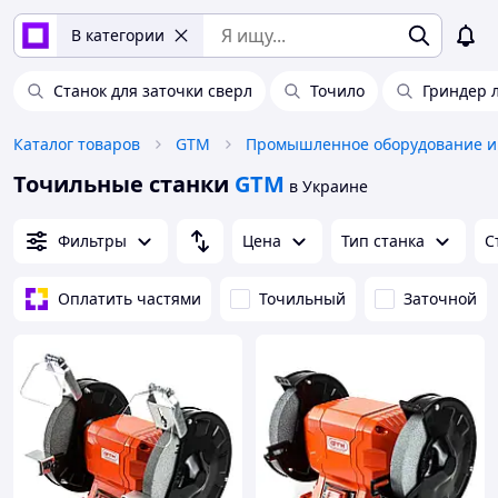
В категории
Станок для заточки сверл
Точило
Гриндер 
Каталог товаров
GTM
Точильные станки
GTM
в Украине
Фильтры
Цена
Тип станка
С
Оплатить частями
Точильный
Заточной