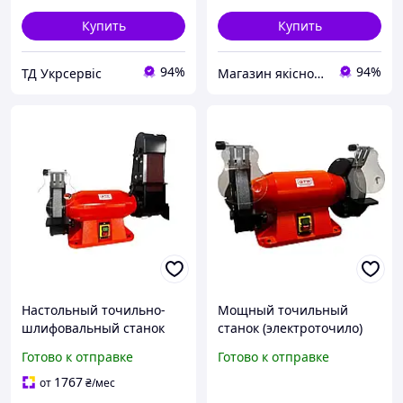
Купить
Купить
94%
94%
ТД Укрсервіс
Магазин якісного інструменту Tools Shop 24/7
Настольный точильно-
Мощный точильный
шлифовальный станок
станок (электроточило)
точило-гриндер GTM
GTM MD3225HD: 900 Вт,
Готово к отправке
Готово к отправке
MDB100/200HD 900 Вт 200
круг 250 мм, 2950 об/мин,
мм диск
вес 33 кг IZI
1767
от
₴
/мес