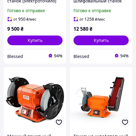
станок (электроточило)
шлифовальный станок
GTM MD3220HD : 900 Вт,
(точило-гриндер) GTM
Готово к отправке
Готово к отправке
круг 200 мм, 2950 об/мин,
MDB100/200HD : 900 Вт,
вес 28 кг
200 мм диск
950
1258
от
₴
/мес
от
₴
/мес
9 500
₴
12 580
₴
Купить
Купить
94%
94%
Blessed
Blessed