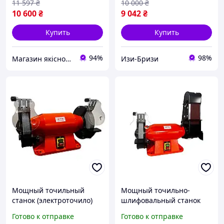
11 597
₴
10 000
₴
10 600
₴
9 042
₴
Купить
Купить
94%
98%
Магазин якісного інструменту Tools Shop 24/7
Изи-Бризи
Мощный точильный
Мощный точильно-
станок (электроточило)
шлифовальный станок
GTM MD3220HD : 900 Вт,
(точило-гриндер) GTM
Готово к отправке
Готово к отправке
круг 200 мм, 2950 об/мин,
MDB100/200HD : 900 Вт,