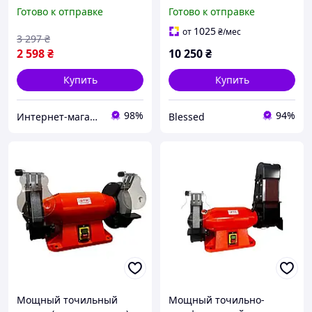
GTM NBG-200F : 350 Вт,
GTM MD3225HD: 900 Вт,
Готово к отправке
Готово к отправке
200 мм диск,
круг 250 мм, 2950 об/мин,
бесщеточный(11)
вес 33 кг
1025
от
₴
/мес
3 297
₴
2 598
₴
10 250
₴
Купить
Купить
98%
94%
Интернет-магазин "Shop Hub"
Blessed
Мощный точильный
Мощный точильно-