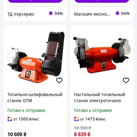
94%
94%
ТД Укрсервіс
Магазин якісного інструменту Tools Shop 24/7
Точильно-шлифовальный
Настольный точильный
станок GTM
станок электроточило
MDB100/200HD
GTM MD3220HD 900 Вт
Готово к отправке
Готово к отправке
круг 200 мм 2950 об/мин
вес 28 кг
1060
1473
от
₴
/мес
от
₴
/мес
10 558
₴
10 600
₴
8 839
₴