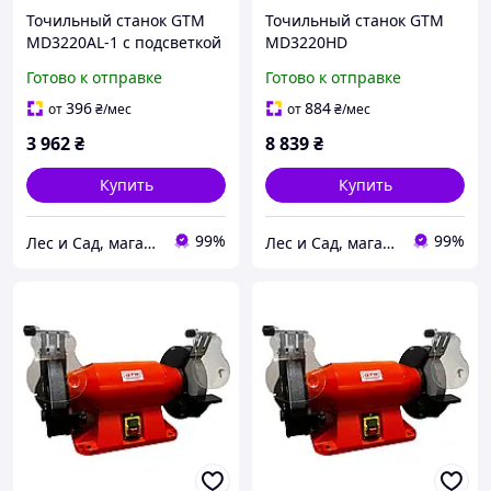
Точильный станок GTM
Точильный станок GTM
MD3220AL-1 с подсветкой
MD3220HD
Готово к отправке
Готово к отправке
396
884
от
₴
/мес
от
₴
/мес
3 962
₴
8 839
₴
Купить
Купить
99%
99%
Лес и Сад, магазин инструментов и садово-парковой техники
Лес и Сад, магазин инструментов и садово-парковой техники