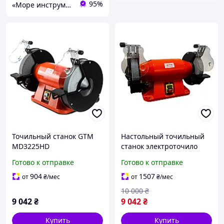
95%
«Море инструментов»
Точильный станок GTM
Настольный точильный
MD3225HD
станок электроточило
GTM MD3225HD 900 Вт
Готово к отправке
Готово к отправке
круг 250 мм 2950 об/мин
вес 33 кг
904
1507
от
₴
/мес
от
₴
/мес
10 000
₴
9 042
₴
9 042
₴
Купить
Купить