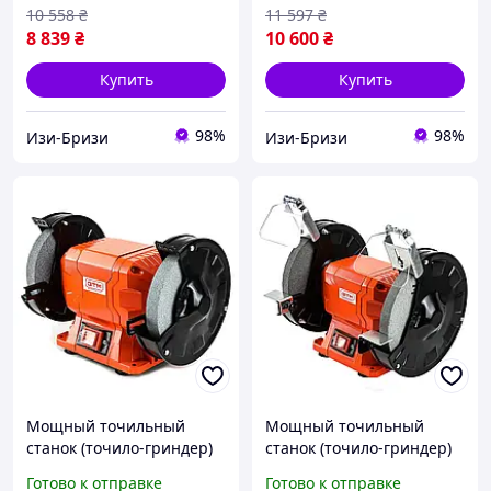
вес 28 кг IZI
200 мм диск IZI
10 558
₴
11 597
₴
8 839
₴
10 600
₴
Купить
Купить
98%
98%
Изи-Бризи
Изи-Бризи
Мощный точильный
Мощный точильный
станок (точило-гриндер)
станок (точило-гриндер)
GTM NBG-150F : 250 Вт,
GTM NBG-200F : 350 Вт,
Готово к отправке
Готово к отправке