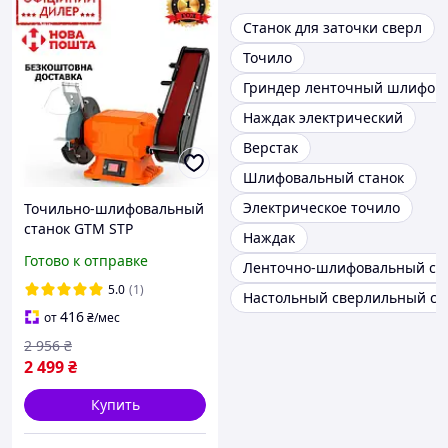
Станок для заточки сверл
Точило
Гриндер ленточный шлифов
Наждак электрический
Верстак
Шлифовальный станок
Электрическое точило
Точильно-шлифовальный
станок GTM STP
Наждак
NBG150/50F (250 Вт, 2950
Готово к отправке
Ленточно-шлифовальный ст
об/мин) Точило
5.0
(1)
Настольный сверлильный ст
416
от
₴
/мес
2 956
₴
2 499
₴
Купить