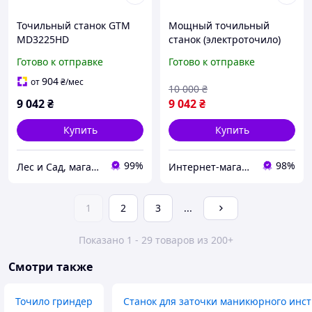
Точильный станок GTM
Мощный точильный
MD3225HD
станок (электроточило)
GTM MD3225HD: 900 Вт,
Готово к отправке
Готово к отправке
круг 250 мм, 2950 об/мин,
вес 33 кг ITL
904
от
₴
/мес
10 000
₴
9 042
₴
9 042
₴
Купить
Купить
99%
98%
Лес и Сад, магазин инструментов и садово-парковой техники
Интернет-магазин "Instatool"
1
2
3
...
Показано 1 - 29 товаров из 200+
Смотри также
Точило гриндер
Станок для заточки маникюрного инс