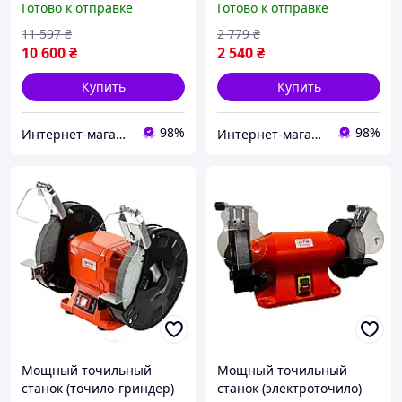
Готово к отправке
Готово к отправке
MDB100/200HD : 900 Вт,
150 мм диск,
200 мм диск (11)
бесщеточный(11)
11 597
₴
2 779
₴
10 600
₴
2 540
₴
Купить
Купить
98%
98%
Интернет-магазин "Shop Hub"
Интернет-магазин "Shop Hub"
Мощный точильный
Мощный точильный
станок (точило-гриндер)
станок (электроточило)