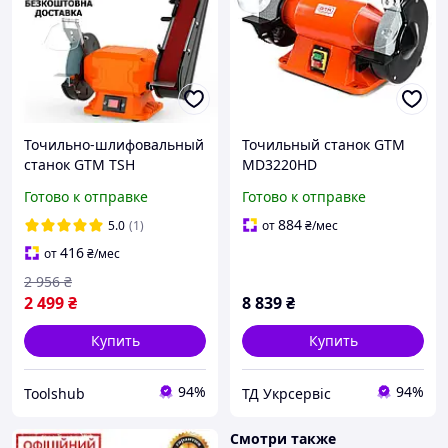
Точильно-шлифовальный
Точильный станок GTM
станок GTM TSH
MD3220HD
NBG150/50F (250 Вт, 2950
Готово к отправке
Готово к отправке
об/мин) Точило
884
5.0
(1)
от
₴
/мес
416
от
₴
/мес
2 956
₴
2 499
₴
8 839
₴
Купить
Купить
94%
94%
Toolshub
ТД Укрсервіс
Смотри также