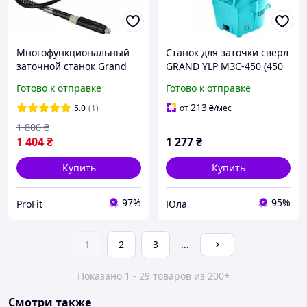
Многофункциональный
Станок для заточки сверл
заточной станок Grand
GRAND YLP МЗС-450 (450
МЗС 350 ( сверла , ножи ,
Вт, 1500 об/мин, диск
Готово к отправке
Готово к отправке
ножницы , стамески )
58х40х18 мм) Заточные
станки для сверл
213
5.0
(1)
от
₴
/мес
1 800
₴
1 404
₴
1 277
₴
Купить
Купить
97%
95%
ProFit
Юла
1
2
3
...
Показано 1 - 29 товаров из 200+
Смотри также