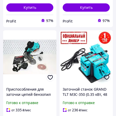
Купить
Купить
97%
97%
ProFit
ProFit
Приспособления для
Заточной станок GRAND
заточки цепей бензопил
TLT МЗС-350 (0.35 кВт, 48
560Вт Grand (Чехия),
мм)
Готово к отправке
Готово к отправке
Устройство для заточки
цепной Готово к отправке
335
236
от
₴
/мес
от
₴
/мес