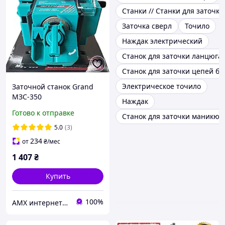
Станки // Станки для заточк
Заточка сверл
Точило
Наждак электрический
Станок для заточки ланцюга
Станок для заточки цепей б
Электрическое точило
Заточной станок Grand
МЗС-350
Наждак
Готово к отправке
Станок для заточки маникюр
5.0
(3)
234
от
₴
/мес
1 407
₴
Купить
100%
AMX интернет-магазин инструмента