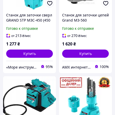
Станок для заточки сверл
Станок для заточки цепей
GRAND STP МЗС-450 (450
Grand МЗ-560
Вт, 1500 об/мин, диск
Готово к отправке
Готово к отправке
58х40х18 мм) Заточные
станки для сверл
213
270
от
₴
/мес
от
₴
/мес
1 277
₴
1 620
₴
Купить
Купить
95%
100%
«Море инструментов»
AMX интернет-магазин инструмента