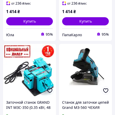
236
236
от
₴
/мес
от
₴
/мес
1 414
₴
1 414
₴
Купить
Купить
95%
95%
Юла
ПапаКарло
Заточной станок GRAND
Станок для заточки цепей
INT МЗС-350 (0.35 кВт, 48
Grand МЗ-560 ЧЕХИЯ
мм)