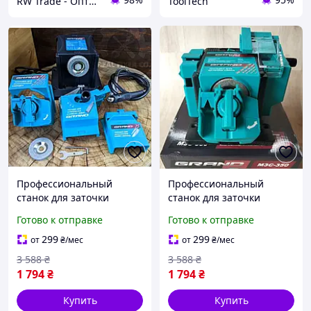
RW Trade - Оптово-розничный интернет-магазин
ToolTech
Профессиональный
Профессиональный
станок для заточки
станок для заточки
кухонных ножей + гибкий
кухонных ножей + гибкий
Готово к отправке
Готово к отправке
вал 350W (Чехия), Точило
вал 350W (Чехия), Точило
универс Готово к
униве Доставка по
299
299
от
₴
/мес
от
₴
/мес
отправке
Украине
3 588
₴
3 588
₴
1 794
₴
1 794
₴
Купить
Купить