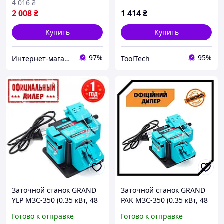
4 016
₴
2 008
₴
1 414
₴
Купить
Купить
97%
95%
Интернет-магазин "АТМ"
ToolTech
Заточной станок GRAND
Заточной станок GRAND
YLP МЗС-350 (0.35 кВт, 48
PAK МЗС-350 (0.35 кВт, 48
мм)
мм)
Готово к отправке
Готово к отправке