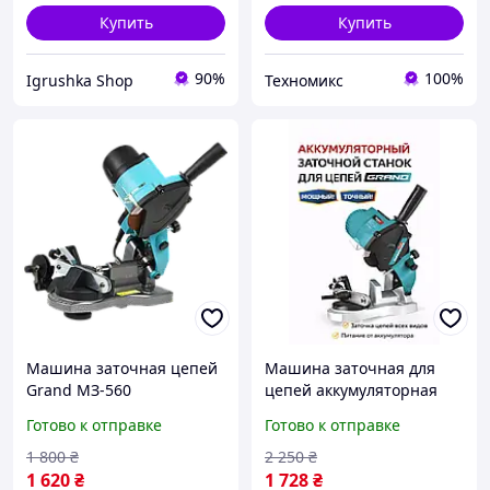
Купить
Купить
90%
100%
Igrushka Shop
Техномикс
Машина заточная цепей
Машина заточная для
Grand МЗ-560
цепей аккумуляторная
Grand МЗ-20 base (без
Готово к отправке
Готово к отправке
АКБ и ЗУ)
1 800
₴
2 250
₴
1 620
₴
1 728
₴