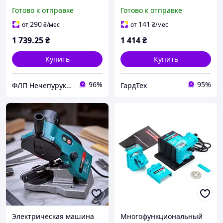
мм)
Готово к отправке
Готово к отправке
290
141
от
₴
/мес
от
₴
/мес
1 739
.25
₴
1 414
₴
Купить
Купить
96%
95%
ФЛП Нечепурук Александра Витальевна
ГардТех
Электрическая машина
Многофункциональный