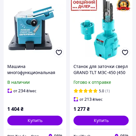
Машина
Станок для заточки сверл
многофункциональная
GRAND TLT МЗС-450 (450
заточная Grand МЗС-350
Вт, 1500 об/мин, диск
В наличии
Готово к отправке
(GRMZS350)
58х40х18 мм) Заточные
станки для сверл
234
от
₴
/мес
5.0
(1)
213
от
₴
/мес
1 404
₴
1 277
₴
Купить
Купить
98%
95%