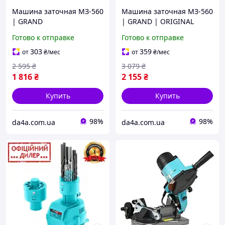
Машина заточная МЗ-560
Машина заточная МЗ-560
| GRAND
| GRAND | ORIGINAL
Готово к отправке
Готово к отправке
303
359
от
₴
/мес
от
₴
/мес
2 595
₴
3 079
₴
1 816
₴
2 155
₴
Купить
Купить
98%
98%
da4a.com.ua
da4a.com.ua