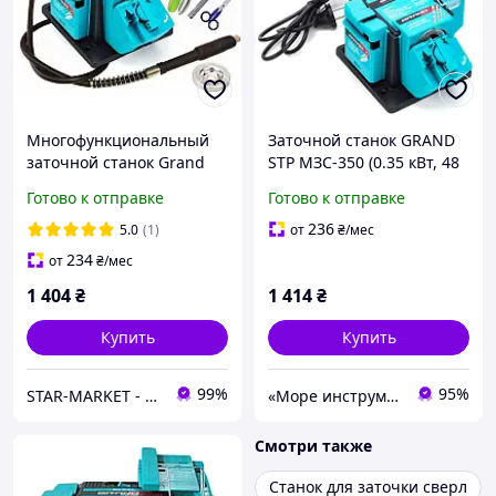
Многофункциональный
Заточной станок GRAND
заточной станок Grand
STP МЗС-350 (0.35 кВт, 48
МЗС-350 с гравером (два
мм)
Готово к отправке
Готово к отправке
диска, под ножи, сверла,
ножницы,
236
5.0
(1)
от
₴
/мес
стамески,ЧЕХИЯ)
234
от
₴
/мес
1 404
₴
1 414
₴
Купить
Купить
99%
95%
STAR-MARKET - аксессуары, товары для дома, сада, отдыха и туризма
«Море инструментов»
Смотри также
Станок для заточки сверл