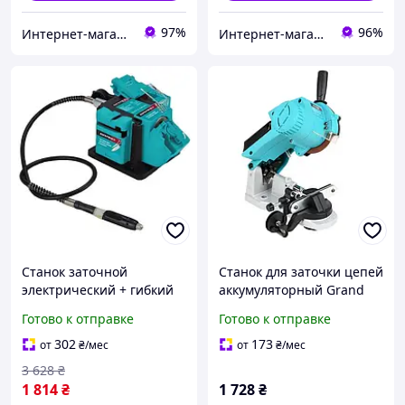
97%
96%
Интернет-магазин "АТМ"
Интернет-магазин "Little Sam"
Станок заточной
Станок для заточки цепей
электрический + гибкий
аккумуляторный Grand
вал 350W (Чехия),
МЗ-20 Base 20В, 104мм,
Готово к отправке
Готово к отправке
Многофункциональное
подсветка, без АКБ и ЗУ
точило, RYH
302
173
от
₴
/мес
от
₴
/мес
3 628
₴
1 814
₴
1 728
₴