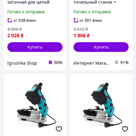
заточная для цепей
точильный станок +
560Вт Grand (Чехия), RYH
гибкий вал 350W (Чехия),
Готово к отправке
Готово к отправке
Станок по заточке сверл,
MTS
338
301
от
₴
/мес
от
₴
/мес
4 056
₴
3 612
₴
2 028
₴
1 806
₴
Купить
Купить
90%
91%
Igrushka Shop
Интернет Магазин "StepShop"