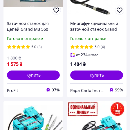
Заточной станок для
Многофункциональный
цепей Grand МЗ 560
заточной станок Grand
МЗС-350
Готово к отправке
Готово к отправке
5.0
(3)
5.0
(4)
234
от
₴
/мес
1 800
₴
1 575
₴
1 404
₴
Купить
Купить
97%
99%
ProFit
Papa Carlo Інструменти