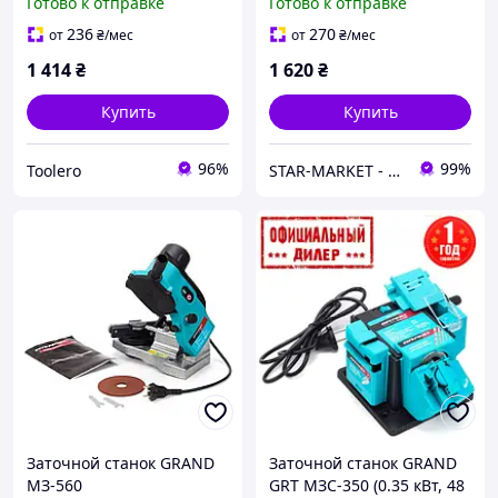
Готово к отправке
Готово к отправке
236
270
от
₴
/мес
от
₴
/мес
1 414
₴
1 620
₴
Купить
Купить
96%
99%
Toolero
STAR-MARKET - аксессуары, товары для дома, сада, отдыха и туризма
Заточной станок GRAND
Заточной станок GRAND
МЗ-560
GRT МЗС-350 (0.35 кВт, 48