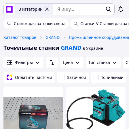
В категории
Станок для заточки сверл
Станки // Станки для з
Каталог товаров
GRAND
Точильные станки
GRAND
в Украине
Фильтры
Цена
Тип станка
С
Оплатить частями
Заточной
Точильный