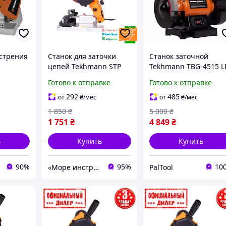
острения
Станок для заточки
Станок заточной
цепей Tekhmann STP
Tekhmann TBG-4515 L
TCS-350
кола150х20х32 мм
Готово к отправке
Готово к отправке
ленты50x686 мм
292
485
от
₴
/мес
от
₴
/мес
1 850
₴
5 000
₴
1 751
₴
4 849
₴
ь
Купить
Купить
90%
95%
10
«Море инструментов»
PalTool