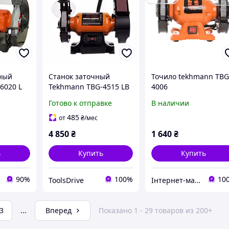
ный
Станок заточный
Точило tekhmann TBG
6020 L
Tekhmann TBG-4515 LB
4006
450 Вт Электрический
Готово к отправке
В наличии
точильный станок с
подсветкой и кругом
485
от
₴
/мес
150 мм Техман
4 850
₴
1 640
₴
ь
Купить
Купить
90%
100%
10
ToolsDrive
Інтернет-магазин "Сад та город"
3
...
Вперед
Показано 1 - 29 товаров из 200+