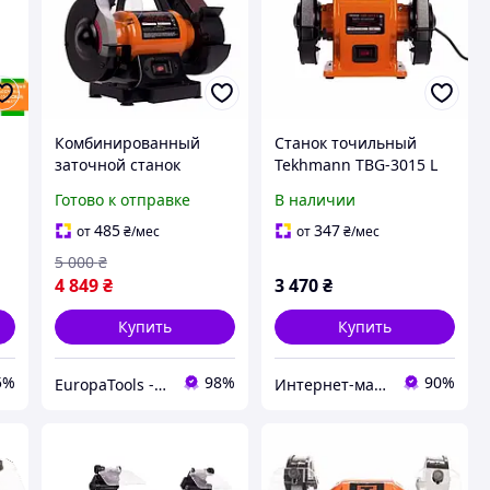
Комбинированный
Станок точильный
заточной станок
Tekhmann TBG-3015 L
Tekhmann TBG-4515 LВ
Готово к отправке
В наличии
Электростанок Техман
с абразивным кругом
485
347
от
₴
/мес
от
₴
/мес
150мм и лентой
5 000
₴
4 849
₴
3 470
₴
Купить
Купить
5%
98%
90%
EuropaTools - магазин
Интернет-магазин "inGarden"