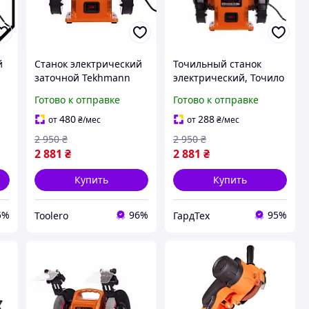
й
Станок электрический
Точильный станок
заточной Tekhmann
электрический, Точило
т,
INT TBG-3015 L (0.3 кВт,
Tekhmann GRT TBG-
Готово к отправке
Готово к отправке
150 мм)
3015 L (0.3 кВт, 150 мм)
480
288
от
₴
/мес
от
₴
/мес
2 950
₴
2 950
₴
2 881
₴
2 881
₴
Купить
Купить
5%
96%
95%
Toolero
ГардТех