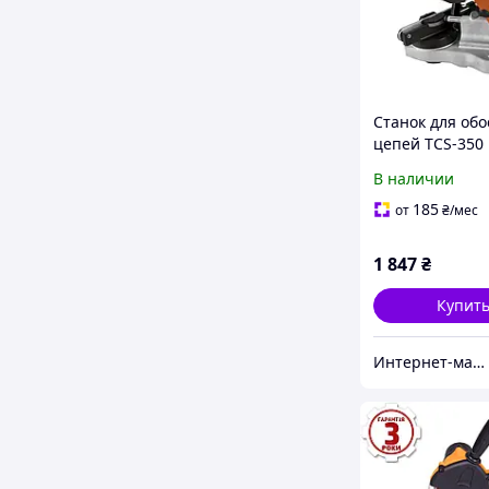
Станок для об
цепей TCS-350
В наличии
185
от
₴
/мес
1 847
₴
Купит
Интернет-магазин "inGarden"