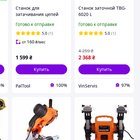
Станок для
Станок заточной TBG-
затачивания цепей
6020 L
электрический TCS-350
Готово к отправке
Готово к отправке
5.0
(1)
5.0
(1)
160
от
₴
/мес
4 259
₴
1 599
₴
2 368
₴
Купить
Купить
4%
100%
97%
PalTool
VinServis