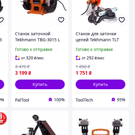
Станок заточной
Станок для заточки
В
Tekhmann TBG-3015 L
цепей Tekhmann TLT
150 мм 300 Вт (850989)
TCS-350
Готово к отправке
Готово к отправке
320
292
от
₴
/мес
от
₴
/мес
3 470
₴
1 850
₴
3 199
₴
1 751
₴
Купить
Купить
0%
100%
95%
PalTool
ToolTech