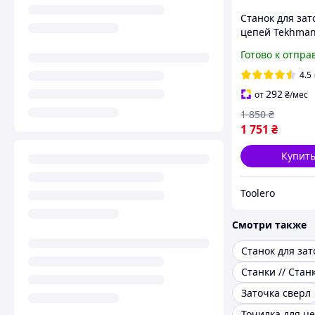
Станок для зат
цепей Tekhman
TCS-350
Готово к отпра
4.5
292
от
₴
/мес
1 850
₴
1 751
₴
Купит
Toolero
Смотри также
Заточка сверл