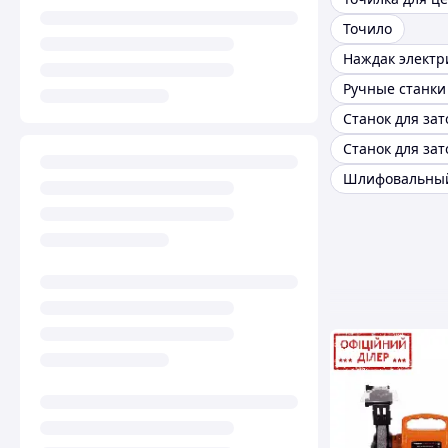
Точило
Наждак электр
Шлифовальный