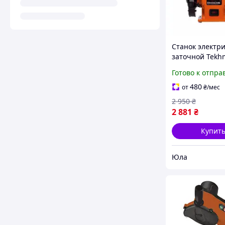
Станок электр
заточной Tek
YLP TBG-3015 L 
Готово к отпра
150 мм)
480
от
₴
/мес
2 950
₴
2 881
₴
Купит
Юла