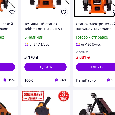
ический
Точильный станок
Станок электрически
hmann
Tekhmann TBG-3015 L
заточной Tekhmann
(0.3 кВт,
(850989)
PAK TBG-3015 L (0.3 кВ
вке
В наличии
Готово к отправке
150 мм)
347
480
от
₴
/мес
от
₴
/мес
2 950
₴
3 470
₴
2 881
₴
ь
Купить
Купить
95%
94%
9
100K
ПапаКарло