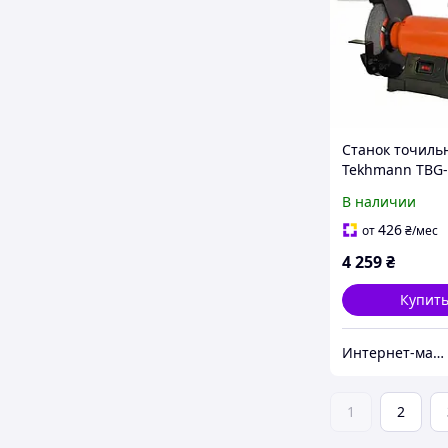
Станок точиль
Tekhmann TBG-
В наличии
426
от
₴
/мес
4 259
₴
Купит
Интернет-магазин "inGarden"
1
2