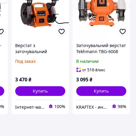
-
Верстат з
Заточувальний верстат
заточувальний
Tekhmann TBG-6008
tekhmann tbg-3015l
Под заказ
В наличии
516
от
₴
/мес
3 470
₴
3 095
₴
Купить
Купить
0%
100%
98%
Інтернет-магазин "Сад та город"
KRAFTEX - инструмент созданный творить