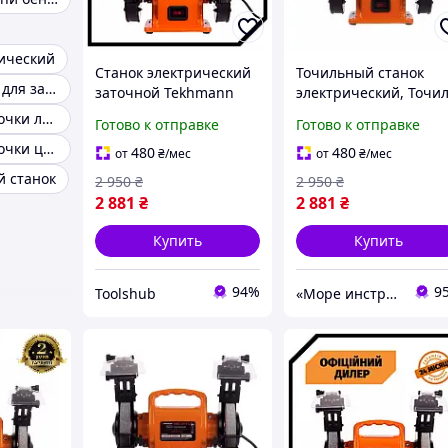
ический
Станок электрический
Точильный станок
Ручные станки для заточки цепей
заточной Tekhmann
электрический, Точи
TSH TBG-3015 L (0.3 кВт,
Tekhmann STP TBG-
Станок для заточки ланцюга
Готово к отправке
Готово к отправке
150 мм) Топ 3776563
3015 L (0.3 кВт, 150 мм
Станок для заточки цепей бензопил
480
480
от
₴
/мес
от
₴
/мес
 станок
2 950
₴
2 950
₴
2 881
₴
2 881
₴
Купить
Купить
94%
9
Toolshub
«Море инструментов»