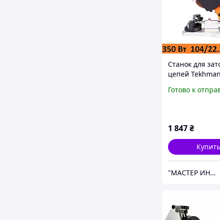
Станок для зат
цепей Tekhman
350
Готово к отпра
1 847
₴
Купит
"МАСТЕР ИНСТРУМЕНТ" - мастер в области инструмента