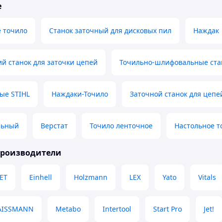
е
е точило
Станок заточный для дисковых пил
Наждак
й станок для заточки цепей
Точильно-шлифовальные ста
ые STIHL
Наждаки-Точило
Заточной станок для цепе
льный
Верстат
Точило ленточное
Настольное т
производители
JET
Einhell
Holzmann
LEX
Yato
Vitals
AISSMANN
Metabo
Intertool
Start Pro
Jet!