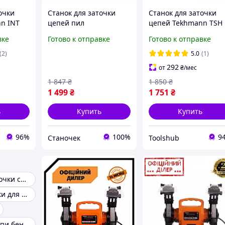
очки
Станок для заточки
Станок для заточки
n INT
цепей пил
цепей Tekhmann TSH
электрический
TCS-350 Топ 3776563
вке
Готово к отправке
Готово к отправке
Tekhmann HRT TCS-350
(2)
5.0
(1)
292
от
₴
/мес
1 847
₴
1 850
₴
1 499
₴
1 751
₴
ь
Купить
Купить
96%
100%
9
Станочек
Toolshub
Станок для заточки сверл
Станки // Станки для заточки цепей
Точилка для цепи бензопилы