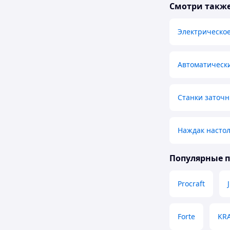
Смотри такж
Электрическо
Автоматически
Станки заточн
Наждак насто
Популярные 
Procraft
Forte
KR