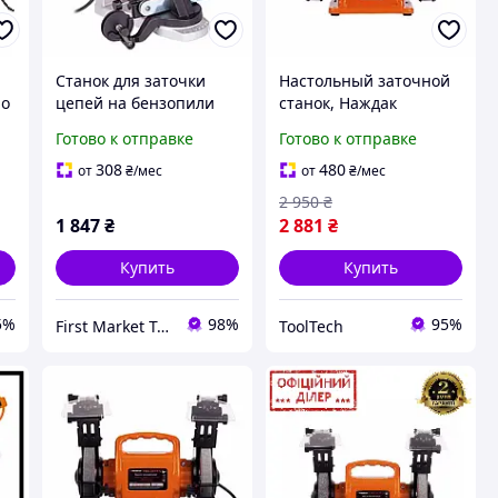
Станок для заточки
Настольный заточной
ло
цепей на бензопили
станок, Наждак
электрический TCS-350
электрический
Готово к отправке
Готово к отправке
)
Tekhmann TLT TBG-3015
L (0.3 кВт, 150 мм)
308
480
от
₴
/мес
от
₴
/мес
2 950
₴
1 847
₴
2 881
₴
Купить
Купить
5%
98%
95%
First Market Tool's
ToolTech