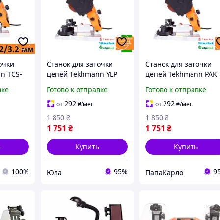
очки
Станок для заточки
Станок для заточки
n TCS-
цепей Tekhmann YLP
цепей Tekhmann PAK
TCS-350
TCS-350
вке
Готово к отправке
Готово к отправке
292
292
от
₴
/мес
от
₴
/мес
1 850
₴
1 850
₴
1 751
₴
1 751
₴
ь
Купить
Купить
100%
95%
9
Юла
ПапаКарло