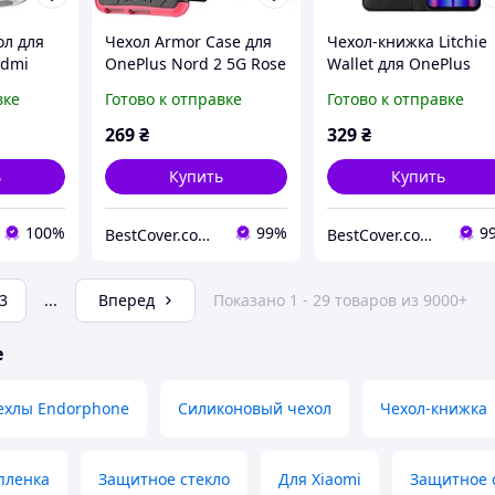
л для
Чехол Armor Case для
Чехол-книжка Litchie
edmi
OnePlus Nord 2 5G Rose
Wallet для OnePlus
истый
Nord CE 2 5G Black
вке
Готово к отправке
Готово к отправке
269
₴
329
₴
ь
Купить
Купить
100%
99%
9
BestCover.com.ua
BestCover.com.ua
3
...
Вперед
Показано 1 - 29 товаров из 9000+
е
ехлы Endorphone
Силиконовый чехол
Чехол-книжка
пленка
Защитное стекло
Для Xiaomi
Защитное 