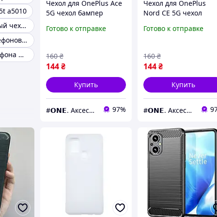
Чехол для OnePlus Ace
Чехол для OnePlus
5t a5010
5G чехол бампер
Nord CE 5G чехол
карбон на телефон
бампер карбон на
Противоударный чехол для oneplus 6t
Готово к отправке
Готово к отправке
ванплас асе 5г черный
телефон ванплас нор
Чехлы для телефонов oneplus 5
pls
се 5г черный pls
Чехол для телефона OnePlus 15 5G
160
₴
160
₴
144
₴
144
₴
Купить
Купить
97%
9
#𝗢𝗡𝗘. Аксессуары к смартфонам
#𝗢𝗡𝗘. Аксессуары к смартфонам