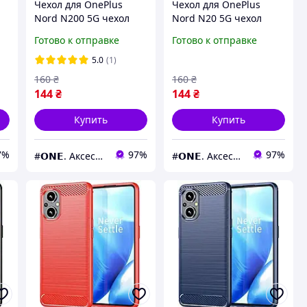
Чехол для OnePlus
Чехол для OnePlus
Nord N200 5G чехол
Nord N20 5G чехол
бампер карбон на
бампер карбон на
Готово к отправке
Готово к отправке
д
телефон ванплас норд
телефон ванплас норд
н200 5г черный pls
н20 5г черный pls
5.0
(1)
160
₴
160
₴
144
₴
144
₴
Купить
Купить
7%
97%
97%
#𝗢𝗡𝗘. Аксессуары к смартфонам
#𝗢𝗡𝗘. Аксессуары к смартфонам