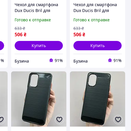
Чехол для смартфона
Чехол для смартфона
Dux Ducis Bril для
Dux Ducis Bril для
ет
Samsung Fold 5 5G цвет
Samsung Fold 6 5G цвет
Готово к отправке
Готово к отправке
Blue защитный чехол
Black защитный чехол
обложка buzyna
обложка buzyna
633
₴
633
₴
506
₴
506
₴
Купить
Купить
1%
91%
91%
Бузина
Бузина