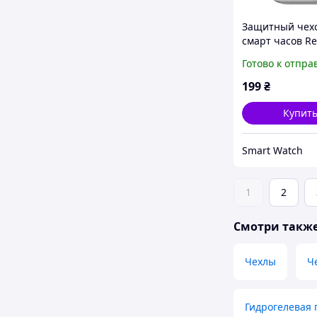
Защитный чехо
смарт часов R
Watch 5 золот
Готово к отпра
199
₴
Купит
Smart Watch
1
2
Смотри такж
Чехлы
Ч
Гидрогелевая 