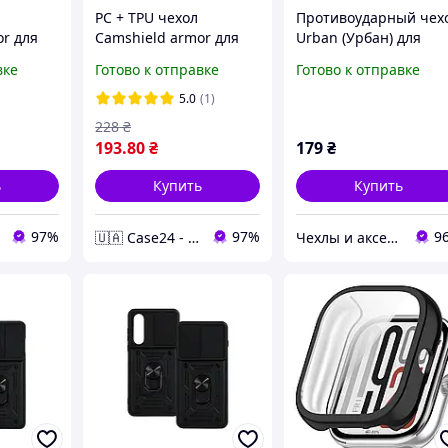
PC + TPU чехол
Противоударный чех
or для
Camshield armor для
Urban (Урбан) для
20 (5G) /
OnePlus Nord N20 (5G) /
OnePlus Nord N20 5G
вке
Готово к отправке
Готово к отправке
красный
5.0
(1)
228
₴
193
.80
₴
179
₴
ь
Купить
Купить
97%
97%
9
🇺🇦 Case24 - чохли та аксесуари для смартфонів та планшетів
Чехлы и аксессуары | Mob4