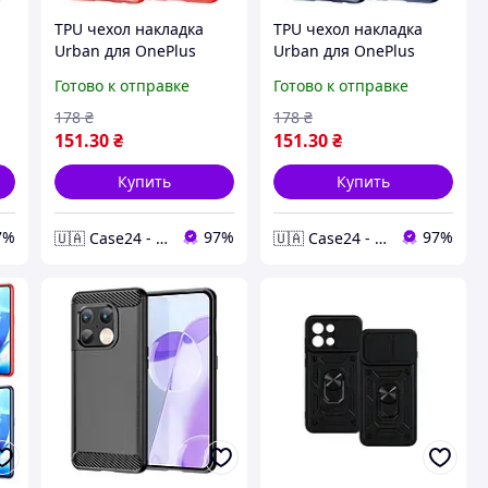
TPU чехол накладка
TPU чехол накладка
Urban для OnePlus
Urban для OnePlus
ый
Nord N20 (5G) /
Nord N20 (5G) / синий
Готово к отправке
Готово к отправке
красный
178
₴
178
₴
151
.30
₴
151
.30
₴
Купить
Купить
7%
97%
97%
🇺🇦 Case24 - чохли та аксесуари для смартфонів та планшетів
🇺🇦 Case24 - чохли та аксесуари для смартфонів та планшетів