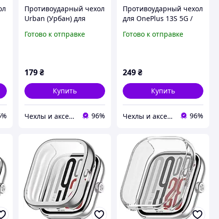
ол
Противоударный чехол
Противоударный чехол
Urban (Урбан) для
для OnePlus 13S 5G /
OnePlus 10 Pro 5G
13T 5G Антишок
Готово к отправке
Готово к отправке
Черный
Шторка кольцо
Черный
179
₴
249
₴
Купить
Купить
6%
96%
96%
Чехлы и аксессуары | Mob4
Чехлы и аксессуары | Mob4