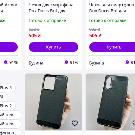
ый Armor
Чехол для смартфона
Чехол для смартфона
ля
Dux Ducis Bril для
Dux Ducis Bril для
or
Samsung Fold 5 5G цвет
Samsung Fold 5 5G цв
вке
Готово к отправке
Готово к отправке
otorola
Black защитный чехол
Pink защитный чехол
обложка buzyna
обложка buzyna
632
₴
632
₴
ый
505
₴
505
₴
ь
Купить
Купить
91%
91%
9
Бузина
Бузина
Plus 5
5t
Plus 2
Противоударный чехол для OnePlus 15R
Противоударный чехол для oneplus 8t
Чехол для телефона oneplus 3t