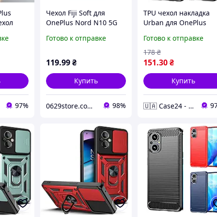
Plus
Чехол Fiji Soft для
TPU чехол накладка
ехол
OnePlus Nord N10 5G
Urban для OnePlus
 на
силикон бампер
Nord N20 (5G) / черн
вке
Готово к отправке
Готово к отправке
ас норд
прозрачный белый
 pls
178
₴
119
.99
₴
151
.30
₴
ь
Купить
Купить
97%
98%
9
0629store.com.ua - Интернет магазин чехлов и защитных стекол для смартфонов
🇺🇦 Case24 - чохли та аксесуари для смартфонів та планшетів