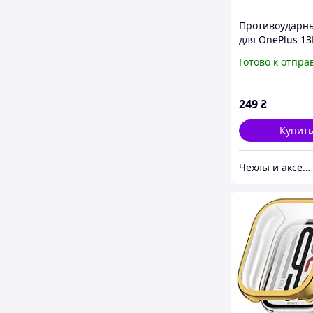
Противоударн
для OnePlus 13
Ace 5 5G / Ace 
Готово к отпра
Антишок Штор
кольцо Черны
249
₴
Купит
Чехлы и аксессуары | Mob4