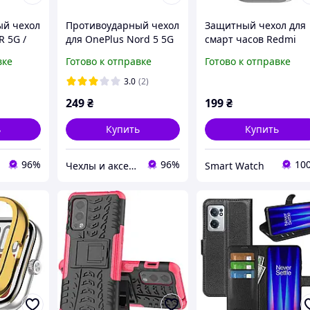
ый чехол
Противоударный чехол
Защитный чехол для
R 5G /
для OnePlus Nord 5 5G
смарт часов Redmi
5 Pro 5G
Антишок Шторка
Watch 5 черный
вке
Готово к отправке
Готово к отправке
ка
кольцо Черный
й
3.0
(2)
249
₴
199
₴
ь
Купить
Купить
96%
96%
10
Чехлы и аксессуары | Mob4
Smart Watch