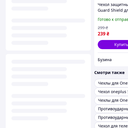
Чехол защитн
Guard Shield д
смартфона Arm
Готово к отпра
Guard Shield M
G34 5G Silver
299
₴
противоударн
239
₴
buzyna
Купит
Бузина
Смотри также
Чехлы для One
Чехол oneplus 
Чехлы для One