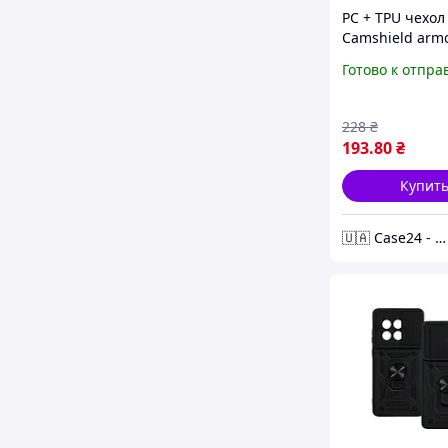
PC + TPU чехол
Camshield arm
OnePlus Nord N
Готово к отпра
зеленый
228
₴
193
.80
₴
Купит
🇺🇦 Case24 - чохли та аксесуари для смартфонів та планшетів