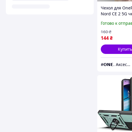
Чехол для One
Nord CE 2 5G ч
бампер карбон
Готово к отпра
телефон ванпл
се 2 5г черный
160
₴
144
₴
Купит
#𝗢𝗡𝗘. Аксессуары к смартфонам