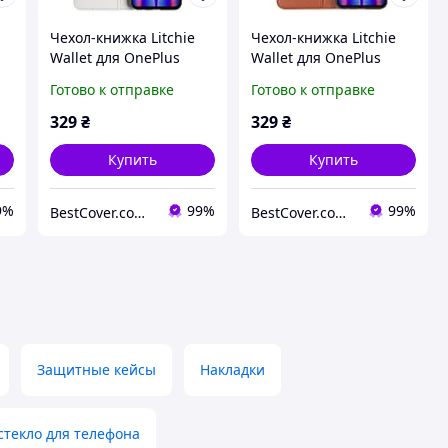
Чехол-книжка Litchie
Чехол-книжка Litchie
Wallet для OnePlus
Wallet для OnePlus
Nord CE 2 5G White
Nord CE 2 5G Brown
Готово к отправке
Готово к отправке
329
₴
329
₴
Купить
Купить
9%
99%
99%
BestCover.com.ua
BestCover.com.ua
Защитные кейсы
Накладки
стекло для телефона