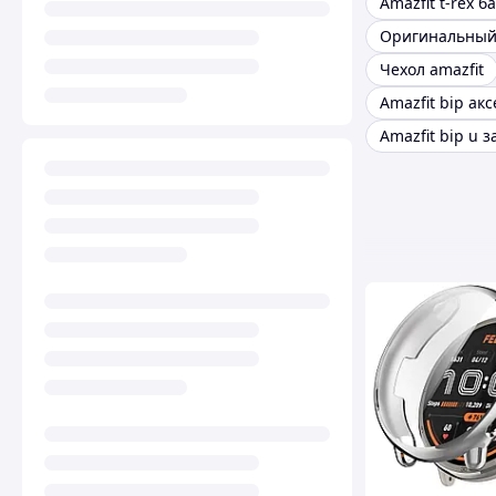
Amazfit t-rex 
Чехол amazfit
Amazfit bip ак