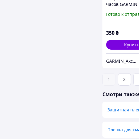
часов GARMIN I
3 - 45 мм 50 мм
Готово к отпра
350
₴
Купит
GARMIN_Аксесуари
1
2
Смотри такж
Защитная пле
Пленка для см