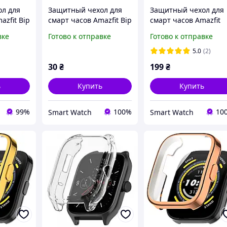
л для
Защитный чехол для
Защитный чехол для
azfit Bip
смарт часов Amazfit Bip
смарт часов Amazfit
ачный
/ Bip Lite / Bip S
GTR4 серебристый
вке
Готово к отправке
Готово к отправке
розовое золото
5.0
(2)
30
₴
199
₴
ь
Купить
Купить
99%
100%
10
Smart Watch
Smart Watch