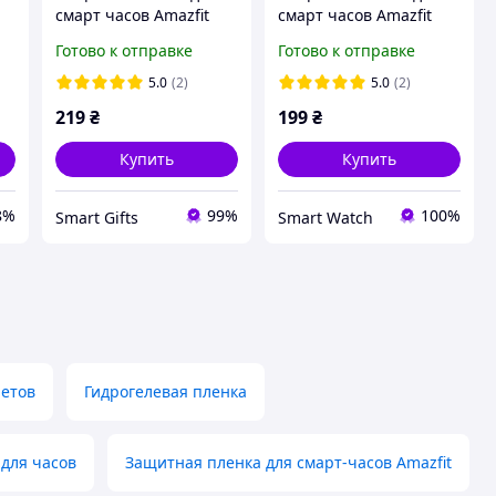
g
смарт часов Amazfit
смарт часов Amazfit
Balance c пленкой
GTR4 черный
Готово к отправке
Готово к отправке
черный
5.0
(2)
5.0
(2)
219
₴
199
₴
Купить
Купить
8%
99%
100%
Smart Gifts
Smart Watch
летов
Гидрогелевая пленка
для часов
Защитная пленка для смарт-часов Amazfit