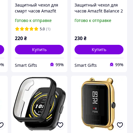
Защитный чехол для
Защитный чехол для
смарт часов Amazfit
часов Amazfit Balance 2
Active 2 прозрачный
с закаленным стеклом
Готово к отправке
Готово к отправке
прозрачный
5.0
(1)
220
₴
230
₴
Купить
Купить
9%
99%
99%
Smart Gifts
Smart Gifts