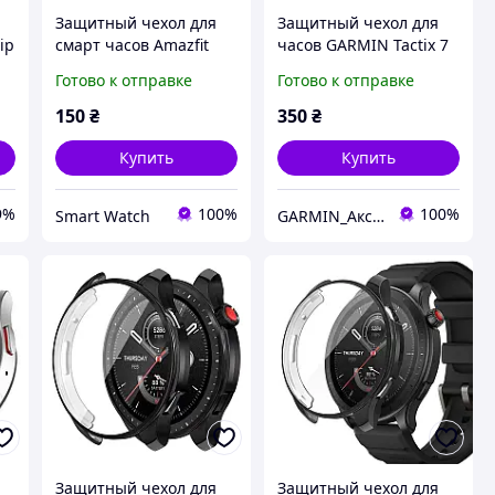
Защитный чехол для
Защитный чехол для
ip
смарт часов Amazfit
часов GARMIN Tactix 7
то
GTS4 серебристый
Готово к отправке
Готово к отправке
150
₴
350
₴
Купить
Купить
9%
100%
100%
Smart Watch
GARMIN_Аксесуари
Защитный чехол для
Защитный чехол для