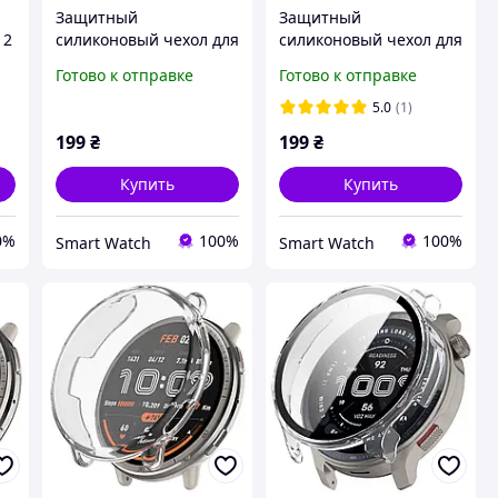
Защитный
Защитный
 2
силиконовый чехол для
силиконовый чехол для
м
часов Amazfit Bip 6
часов Amazfit Bip 6
Готово к отправке
Готово к отправке
черный
серый
5.0
(1)
199
₴
199
₴
Купить
Купить
0%
100%
100%
Smart Watch
Smart Watch