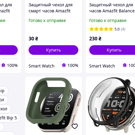
л для
Защитный чехол для
Защитный чехол для
azfit
смарт часов Amazfit
часов Amazfit Balance
GTR 47 мм. золотистый
с закаленным стекло
вке
Готово к отправке
Готово к отправке
черный
5.0
(4)
30
₴
230
₴
ь
Купить
Купить
100%
100%
10
Smart Watch
Smart Watch
bip
ол
ехол
it Bip 5
р