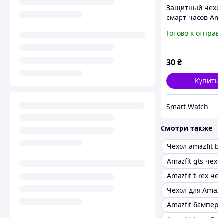
Защитный чехо
смарт часов Am
GTR 47 мм
Готово к отпра
серебристый
30
₴
Купит
Smart Watch
Смотри также
Чехол amazfit 
Amazfit gts чех
Amazfit t-rex ч
Чехол для Amazf
Amazfit бампе