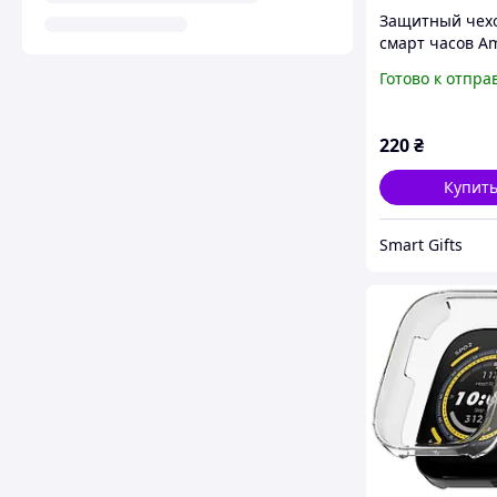
Защитный чехо
смарт часов Am
Active 2 сереб
Готово к отпра
220
₴
Купит
Smart Gifts