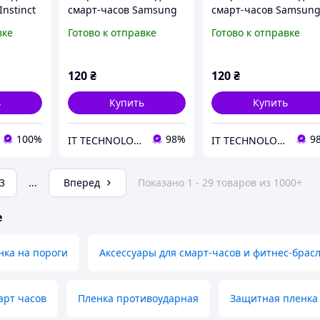
nstinct
смарт-часов Samsung
смарт-часов Samsun
Galaxy Watch 7 на 40
Galaxy Watch 7 на 44
вке
Готово к отправке
Готово к отправке
мм
мм
120
₴
120
₴
ь
Купить
Купить
100%
98%
9
IT TECHNOLOGY
IT TECHNOLOGY
3
...
Вперед
Показано 1 - 29 товаров из 1000+
е
нка на пороги
Аксессуары для смарт-часов и фитнес-брас
арт часов
Пленка противоударная
Защитная пленка 