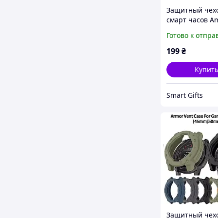
Защитный чехо
смарт часов Am
5 / 5Pro золот
Готово к отпра
199
₴
Купит
Smart Gifts
Защитный чехо