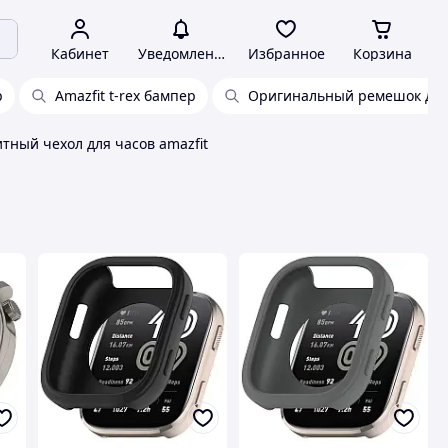
Кабинет
Уведомления
Избранное
Корзина
р
Amazfit t-rex бампер
Оригинальный ремешок для a
тный чехол для часов amazfit