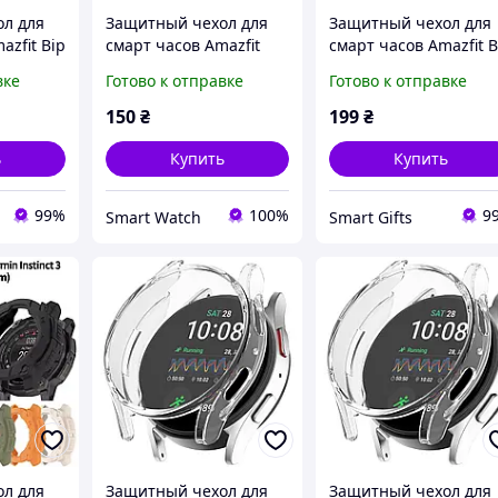
л для
Защитный чехол для
Защитный чехол для
azfit Bip
смарт часов Amazfit
смарт часов Amazfit B
истый
GTS4 прозрачный
5 / 5Pro розовое золо
вке
Готово к отправке
Готово к отправке
150
₴
199
₴
ь
Купить
Купить
99%
100%
9
Smart Watch
Smart Gifts
л для
Защитный чехол для
Защитный чехол для