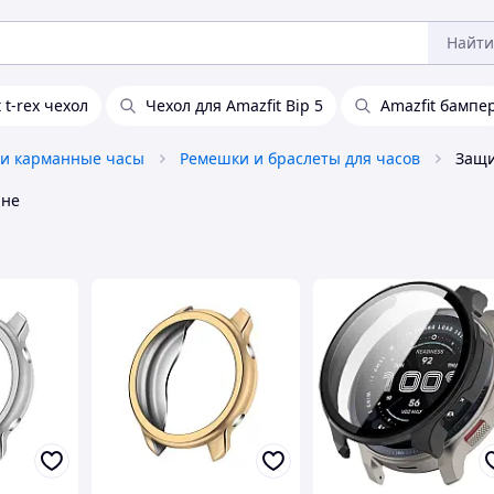
Найти
 t-rex чехол
Чехол для Amazfit Bip 5
Amazfit бампе
и карманные часы
Ремешки и браслеты для часов
Защи
ине