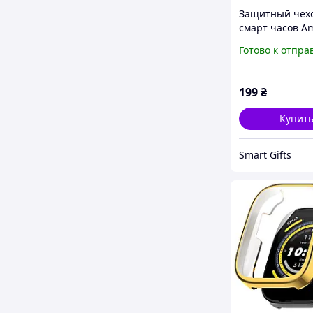
Защитный чехо
смарт часов Am
5 / 5Pro прозр
Готово к отпра
199
₴
Купит
Smart Gifts