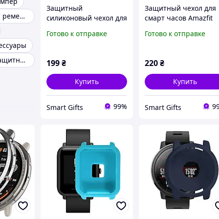
бампер
Защитный
Защитный чехол для
Оригинальный ремешок для amazfit t-rex
силиконовый чехол для
смарт часов Amazfit
часов Amazfit Bip 6
Active 2 черный
Готово к отправке
Готово к отправке
хаки
сессуары
Amazfit bip u защитный чехол
199
₴
220
₴
Купить
Купить
99%
9
Smart Gifts
Smart Gifts