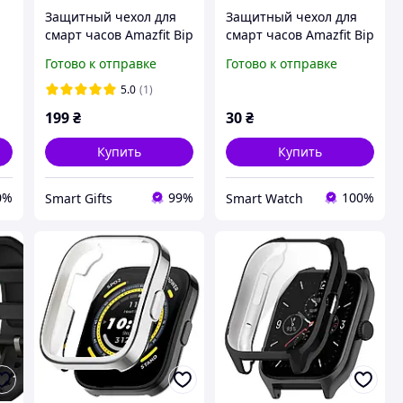
Защитный чехол для
Защитный чехол для
смарт часов Amazfit Bip
смарт часов Amazfit Bip
5 / 5Pro черный
/ Bip Lite / Bip S
Готово к отправке
Готово к отправке
золотистый
5.0
(1)
199
₴
30
₴
Купить
Купить
0%
99%
100%
Smart Gifts
Smart Watch