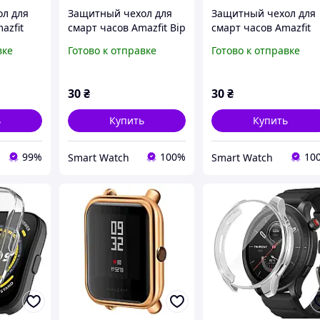
л для
Защитный чехол для
Защитный чехол для
azfit
смарт часов Amazfit Bip
смарт часов Amazfit
ристый
/ Bip Lite / Bip S голубой
Stratos 2/2S темно-
вке
Готово к отправке
Готово к отправке
синий
30
₴
30
₴
ь
Купить
Купить
99%
100%
10
Smart Watch
Smart Watch