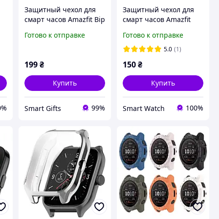
Защитный чехол для
Защитный чехол для
смарт часов Amazfit Bip
смарт часов Amazfit
5 / 5Pro серебристый
GTS4 черный
Готово к отправке
Готово к отправке
5.0
(1)
199
₴
150
₴
Купить
Купить
0%
99%
100%
Smart Gifts
Smart Watch