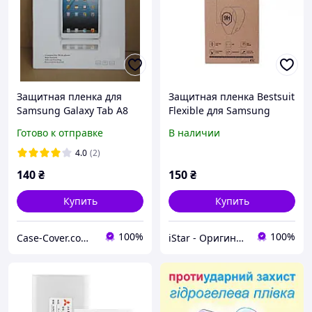
Защитная пленка для
Защитная пленка Bestsuit
Samsung Galaxy Tab A8
Flexible для Samsung
10.5 SM-X200 SM-X205
Galaxy A8 Plus (2018)
Готово к отправке
В наличии
Глянцевая
4.0
(2)
140
₴
150
₴
Купить
Купить
100%
100%
Case-Cover.com.ua
iStar - Оригинальная продукция