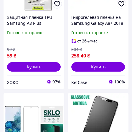
Защитная пленка TPU
Гидрогелевая пленка на
Samsung A8 Plus
Samsung Galaxy A8+ 2018
на заднюю крышку
Готово к отправке
Готово к отправке
телефона Матовая для
Самсунг Галакси А8 плюс
26
от
₴
/мес
2018
99
₴
304
₴
59
₴
258
.40
₴
Купить
Купить
97%
100%
ХОКО
KefCase