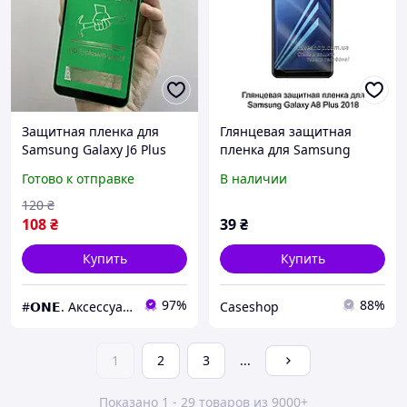
Защитная пленка для
Глянцевая защитная
Samsung Galaxy J6 Plus
пленка для Samsung
j610 глянцевая
Galaxy A8 Plus 2018 A730F
Готово к отправке
В наличии
керамическая пленка на
самсунг дж6 плюс черная
120
₴
c8r
108
₴
39
₴
Купить
Купить
97%
88%
#𝗢𝗡𝗘. Аксессуары к смартфонам
Caseshop
1
2
3
...
Показано 1 - 29 товаров из 9000+