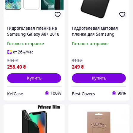
Гидрогелевая пленка на
Гидрогелевая матовая
Samsung Galaxy A8+ 2018
пленка для Samsung
на экран матовая для
Galaxy A8 Plus 2018 / A730
Готово к отправке
Готово к отправке
Самсунг Галакси А8 плюс
антибликовая
2018
26
от
₴
/мес
304
₴
310
₴
258
.40
₴
249
₴
Купить
Купить
100%
99%
KefCase
Best Covers