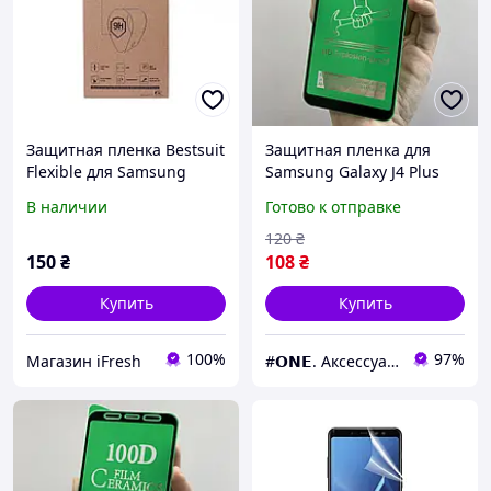
Защитная пленка Bestsuit
Защитная пленка для
Flexible для Samsung
Samsung Galaxy J4 Plus
Galaxy A8 Plus (2018)
2018 J415 керамическая
В наличии
Готово к отправке
пленка на самсунг дж4
плюс черная c8r
120
₴
150
₴
108
₴
Купить
Купить
100%
97%
Магазин iFresh
#𝗢𝗡𝗘. Аксессуары к смартфонам