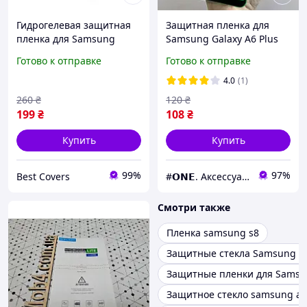
Гидрогелевая защитная
Защитная пленка для
пленка для Samsung
Samsung Galaxy A6 Plus
Galaxy A8 Plus 2018 / A730
A605 глянцевая
Готово к отправке
Готово к отправке
soft прозрачная
керамическая пленка на
глянцевая
самсунг а6 плюс черная
4.0
(1)
c8r
260
₴
120
₴
199
₴
108
₴
Купить
Купить
99%
97%
Best Covers
#𝗢𝗡𝗘. Аксессуары к смартфонам
Смотри также
Пленка samsung s8
Защитные стекла Samsung A
Защитные пленки для Samsu
Защитное стекло samsung a8