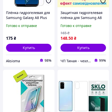
Плёнка гидрогелевая для
Защитная гидрогелевая
Samsung Galaxy A8 Plus
плёнка для Samsung A8
(2018) (SM-A730)
Plus 2018 / A730
Готово к отправке
Готово к отправке
глянцевая на самсунг а8
плюс прозрачная
165
₴
175
₴
148
.50
₴
Купить
Купить
98%
99%
Aksioma
ЧП Тиная - чехлы и стекло для телефонов, ночники, игрушки