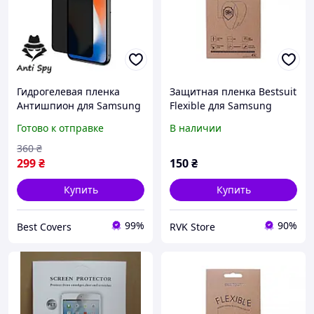
Гидрогелевая пленка
Защитная пленка Bestsuit
Aнтишпиoн для Samsung
Flexible для Samsung
Galaxy A8 Plus 2018 / A730
Galaxy A8 Plus (2018)
Готово к отправке
В наличии
антибликовая матовая
360
₴
299
₴
150
₴
Купить
Купить
99%
90%
Best Covers
RVK Store