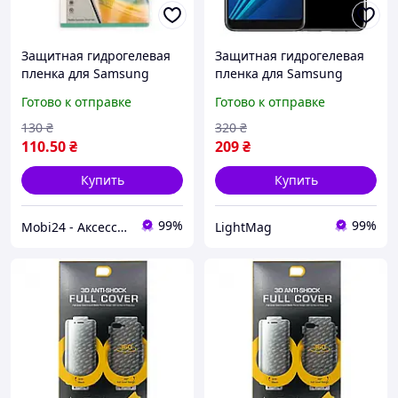
Защитная гидрогелевая
Защитная гидрогелевая
пленка для Samsung
пленка для Samsung
Galaxy A8 Plus 2018 A730
Galaxy A8 Plus 2018
Готово к отправке
Готово к отправке
на экран (Прозрачная)
(A730F)
130
₴
320
₴
110
.50
₴
209
₴
Купить
Купить
99%
99%
Mobi24 - Аксессуары для смартфонов
LightMag