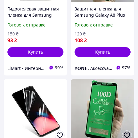
Гидрогелевая защитная
Защитная пленка для
пленка для Samsung
Samsung Galaxy A8 Plus
Galaxy A8 Plus 2018 A730
A730 глянцевая
Готово к отправке
Готово к отправке
на экран (Прозрачная)
керамическая пленка на
самсунг а8 плюс черная
150
₴
120
₴
c8r
93
₴
108
₴
Купить
Купить
99%
97%
LiMart - Интернет магазин аксессуаров
#𝗢𝗡𝗘. Аксессуары к смартфонам