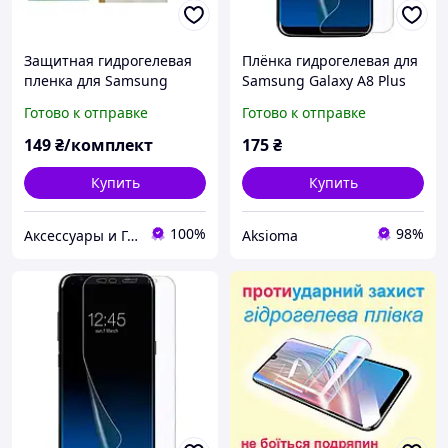
Защитная гидрогелевая
Плёнка гидрогелевая для
пленка для Samsung
Samsung Galaxy A8 Plus
Galaxy A8 Plus 2018 A730
(2018) (SM-A730) МАТОВАЯ
Готово к отправке
Готово к отправке
на экран (Прозрачная)
на самсунг а8 плюс
Глянцевая
прозрачная
149
₴/комплект
175
₴
Купить
Купить
100%
98%
Аксессуары и Гаджеты
Aksioma