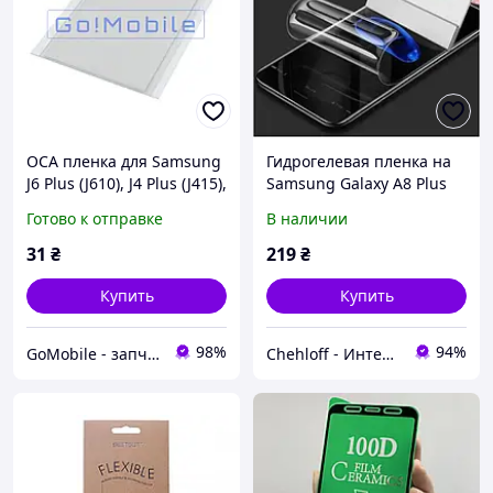
OCA пленка для Samsung
Гидрогелевая пленка на
J6 Plus (J610), J4 Plus (J415),
Samsung Galaxy A8 Plus
A8 Plus (A730), A7 (A750),
2018 A730
Готово к отправке
В наличии
J8 (J810) 69x139x0.25 мм
Mitsubishi
31
₴
219
₴
Купить
Купить
98%
94%
GoMobile - запчасти для мобильных телефонов и планшетов.
Chehloff - Интернет магазин