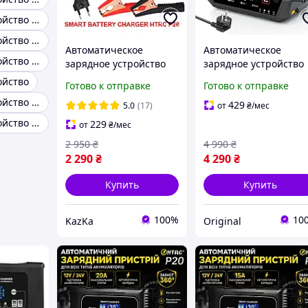
Зарядное устройство для гелевых АКБ
Зарядное устройство 12 вольт
Автоматическое
Автоматическое
Зарядное устройство 50A для LiFePO4
зарядное устройство
зарядное устройство
HTRC P20 12V - 20A /
HTRC C45A 12V 45A /
ойство
Готово к отправке
Готово к отправке
24V -10A для
24V 18A для кислотны
Зарядное устройство lifepo4
кислотных, AGM, GEL,
гелевых GEL, AGM и
429
5.0
(17)
от
₴
/мес
LiFePO4 аккумуляторов
LiFePO4 аккумуляторо
Зарядное устройство 12-24В
229
от
₴
/мес
2 950
₴
4 990
₴
2 290
₴
4 290
₴
Купить
Купить
100%
10
KazKa
Original