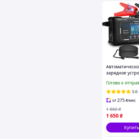
Автоматическо
зарядное устр
HTRC P15 12v1
Готово к отпра
24v10A 240W
5.0
275
от
₴
/мес
1 860
₴
1 650
₴
Купит