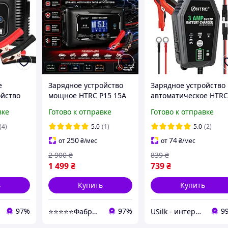
е
Зарядное устройство
Зарядное устройство
ойство
мощное HTRC P15 15A
автоматическое HTR
BMS 12V/24V зарядное
3А12В / 3А6В
вке
Готово к отправке
Готово к отправке
 AGM и
устройство для
автомобильное для
аккумулятора авто
аккумуляторов 6В/12
(4)
5.0
(1)
5.0
(2)
мотоцикла LiFePO4
разных типов 3
250
74
от
₴
/мес
от
₴
/мес
AGM GEL АКБ
режима работы
2 900
₴
839
₴
1 499
₴
739
₴
ь
Купить
Купить
97%
97%
9
⭐️⭐️⭐️⭐️⭐️Фабрика Честных цен
USilk - интернет-магазин