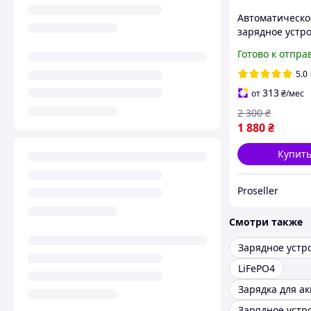
Автоматическо
зарядное устр
HTRC P20 12v2
Готово к отпра
24v10A 280W
5.0
313
от
₴
/мес
2 300
₴
1 880
₴
Купит
Proseller
Смотри также
LiFePO4