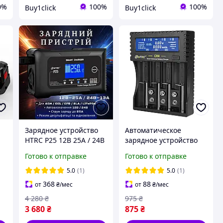
0%
100%
100%
Buy1click
Buy1click
Зарядное устройство
Автоматическое
HTRC P25 12В 25A / 24В
зарядное устройство
13A для кислотных,
HTRC CH4 для Li-ion,
Готово к отправке
Готово к отправке
х,
гелевых, AGM и
LiFePO4, Ni-Cd и других
LiFePO4 аккумуляторов
аккумуляторов
5.0
(1)
5.0
(1)
368
88
от
₴
/мес
от
₴
/мес
4 280
₴
975
₴
3 680
₴
875
₴