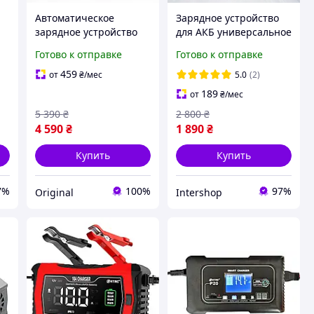
Автоматическое
Зарядное устройство
зарядное устройство
для АКБ универсальное
я
HTRC P40 12V 40A / 24V
HTRC P20 12V/24V 20A
Готово к отправке
Готово к отправке
16A для кислотных,
smart charger для авто
гелевых GEL, AGM и
ремонта аккумулятора
459
от
₴
/мес
5.0
(2)
LiFePO4 аккумуляторов
189
от
₴
/мес
5 390
₴
2 800
₴
4 590
₴
1 890
₴
Купить
Купить
7%
100%
97%
Original
Intershop