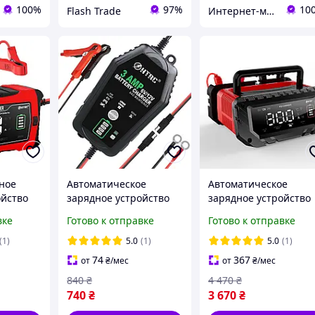
100%
97%
10
Flash Trade
Интернет-магазин «Техномарин»
ное
Автоматическое
Автоматическое
ойство
зарядное устройство
зарядное устройство
0A
HTRC 3A 12V3A /6V3A
HTRC P30 12V30A
вке
Готово к отправке
Готово к отправке
лотных,
для кислотных,
/24V16A для кислотны
ePO4
гелевых, AGM и
гелевых, AGM и
(1)
5.0
(1)
5.0
(1)
LiFePO4 аккумуляторов
LiFePO4 АКБ
74
367
от
₴
/мес
от
₴
/мес
840
₴
4 470
₴
740
₴
3 670
₴