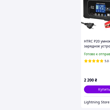
HTRC P20 умно
зарядное устр
12/24В 20A для
Готово к отпра
аккумуляторов
LiFePo4
5.0
2 200
₴
Купит
Lightning Store