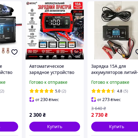
е
Автоматическое
Зарядка 15А для
ойство
зарядное устройство
аккумуляторов литий
5A
для аккумуляторов авто
фофсфатных, LiFePo4,
вке
Готово к отправке
Готово к отправке
и мото HTRC 10A 12/24V
AGM, GEL 12В / 24В
мощное зарядное
(2)
5.0
(2)
4.8
(5)
устройство для AGM
230
273
от
₴
/мес
от
₴
/мес
GEL LiFePO4
3 640
₴
2 300
₴
2 730
₴
ь
Купить
Купить