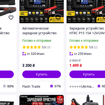
е
Автоматическое
Зарядное устройство
ойство
зарядное устройство
HTRC P15 15A 12V/24V
ора HTRC
для аккумулятора авто
для автомобильных
Готово к отправке
Готово к отправке
LiFePO4 GEL AGM
АКБ LiFePO4, AGM, GE
аккумулятора 12V 24V
Умная зарядка с
5.0
(3)
5.0
(2)
HTRC P20 мощная
функцией Repair air
320
250
от
₴
/мес
от
₴
/мес
зарядка для АКБ
2 800
₴
3 200
₴
1 499
₴
ь
Купить
Купить
88%
97%
9
Flash Trade
⭐️⭐️⭐️⭐️⭐️Ukrmaga Магазин от склада