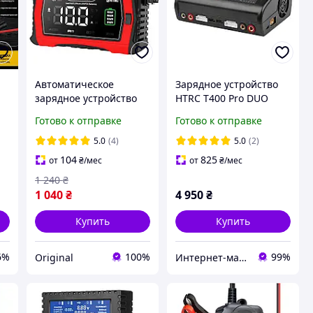
Автоматическое
Зарядное устройство
зарядное устройство
HTRC T400 Pro DUO
HTRC 10A 12V10A
400W 12A 1-6S
Готово к отправке
Готово к отправке
L
/24V5A для кислотных,
гелевых, AGM и
5.0
(4)
5.0
(2)
LiFePO4 аккумуляторов
104
825
от
₴
/мес
от
₴
/мес
1 240
₴
1 040
₴
4 950
₴
Купить
Купить
6%
100%
99%
Original
Интернет-магазин "RADIOMIR"