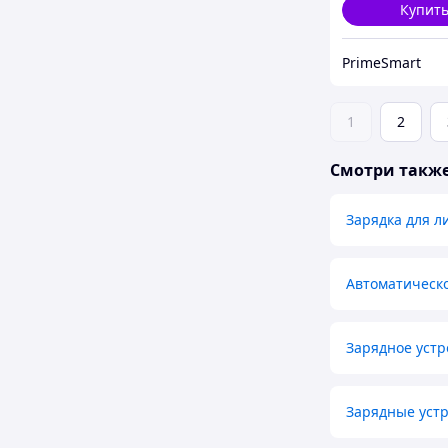
Купит
PrimeSmart
1
2
Смотри такж
Зарядка для л
Автоматическо
Зарядное устр
Зарядные уст