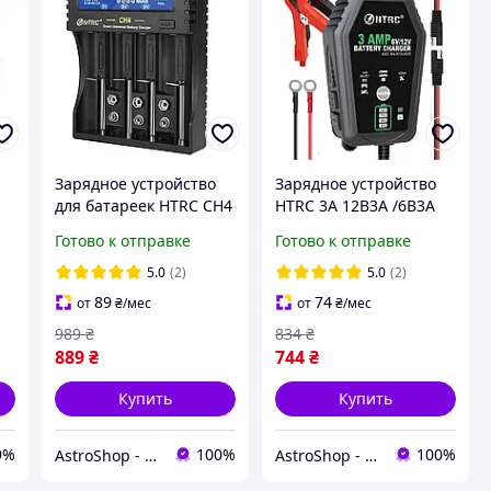
Зарядное устройство
Зарядное устройство
C
для батареек HTRC CH4
HTRC 3A 12В3А /6В3А
для Li-ion, LiFePO4, Ni-
для кислотных,
Готово к отправке
Готово к отправке
Cd
гелевых, AGM и
В
LiFePO4 аккумуляторов
5.0
(2)
5.0
(2)
89
74
от
₴
/мес
от
₴
/мес
989
₴
834
₴
889
₴
744
₴
Купить
Купить
9%
100%
100%
AstroShop - интернет-магазин электроники
AstroShop - интернет-магазин электроники