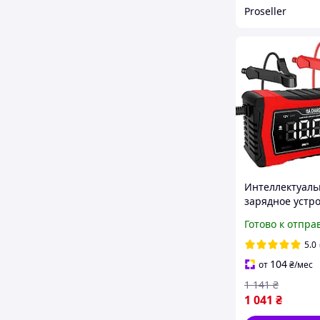
Proseller
Интеллектуаль
зарядное устр
HTRC 10A 12V1
Готово к отпра
/24V5A для кис
GEL, AGM и LiF
5.0
аккумуляторов
104
от
₴
/мес
1 141
₴
1 041
₴