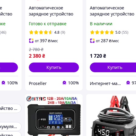
е
Автоматическое
Автоматическое
ойство
зарядное устройство
зарядное устройство
0A
HTRC P25 12v25A
HTRC 20A, 12V-24V, дл
вке
Готово к отправке
В наличии
24v10A 300W
заряда батарей
(46)
4.8
(9)
5.0
(55)
397
287
от
₴
/мес
от
₴
/мес
2 780
₴
2 380
₴
1 720
₴
ь
Купить
Купить
100%
100%
9
Proseller
Интернет-магазин "МегаОптЗапчасти"
Зарядное устройство для аккумулятора авто
Зарядка для аккумуляторов lifepo4
Зарядное устройство батареек