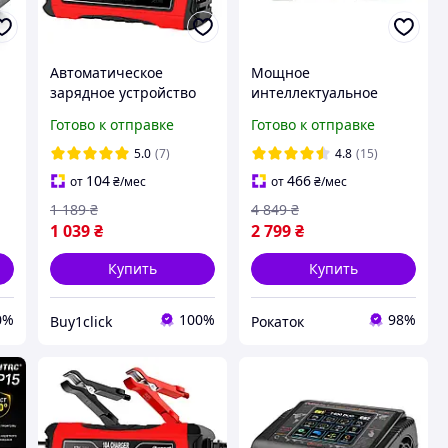
Автоматическое
Мощное
зарядное устройство
интеллектуальное
HTRC 10A 12V10A
зарядное устройство
Готово к отправке
Готово к отправке
х,
/24V5A для кислотных,
для всех типов
GEL, AGM и LiFePO4
аккумуляторов +
5.0
(7)
4.8
(15)
в
аккумуляторов
LiFePo4 + AGM HTRC 20
104
466
от
₴
/мес
от
₴
/мес
Aмпер
1 189
₴
4 849
₴
1 039
₴
2 799
₴
Купить
Купить
0%
100%
98%
Buy1click
Рокаток