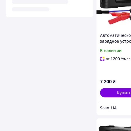
Автоматическо
зарядное устр
для аккумулят
В наличии
P35 35A 12-24V
1200
от
₴
/мес
7 200
₴
Купит
Scan_UA