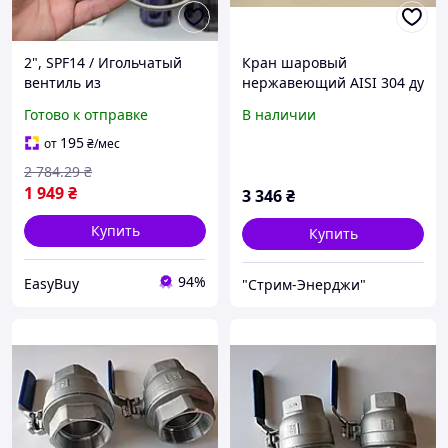
2", SPF14 / Игольчатый
Кран шаровый
вентиль из
нержавеющий AISI 304 ду
нержавеющей стали /
65 (2 1/2'')
Готово к отправке
В наличии
Клапан для
регулирования потока
195
от
₴
/мес
жи, нержавеющая сталь,
2 784
.29
₴
1 / Игольчатый
1 949
₴
3 346
₴
Купить
Купить
94%
EasyBuy
"Стрим-Энерджи"