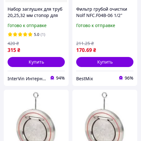
Набор заглушек для труб
Фильтр грубой очистки
20,25,32 мм стопор для
Nolf NFC.F04B-06 1/2"
воды
Нержавеющая сталь 16
Готово к отправке
Готово к отправке
Бар
5.0
(1)
420
₴
211
.25
₴
315
₴
170
.69
₴
Купить
Купить
94%
96%
InterVin Интернет-магазин
BestMix