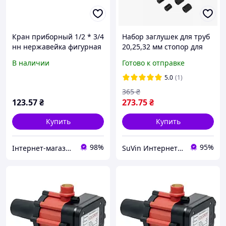
Кран приборный 1/2 * 3/4
Набор заглушек для труб
нн нержавейка фигурная
20,25,32 мм стопор для
рукоятка ORSO
воды
В наличии
Готово к отправке
5.0
(1)
365
₴
123
.57
₴
273
.75
₴
Купить
Купить
98%
95%
Інтернет-магазин зі складу в Одесі - УкрГосСклад
SuVin Интернет-магазин