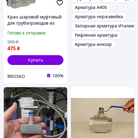
Арматура А400
Арматура нержавейка
Кран шаровой муфтовый
для трубопроводов из
Запорная арматура Италия
нержавеющей стали для
Готово к отправке
Рифленая арматура
перекрытия воды газа
пара
950
₴
Арматура инкоэр
475
₴
Купить
100%
BROSKO