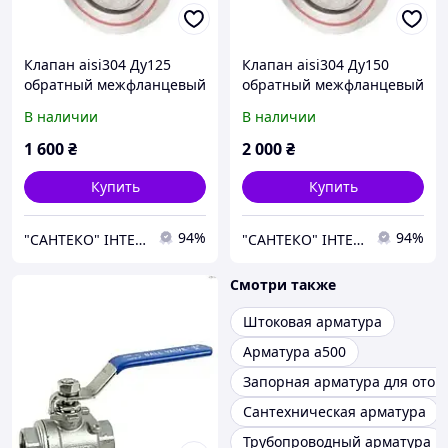
Клапан аisi304 Ду125
Клапан аisi304 Ду150
обратный межфланцевый
обратный межфланцевый
одностворчатый"хлопушк
одностворчатый"хлопушк
В наличии
В наличии
а"
а"
1 600
₴
2 000
₴
Купить
Купить
94%
94%
"САНТЕКО" ІНТЕРНЕТ-МАГАЗИН
"САНТЕКО" ІНТЕРНЕТ-МАГАЗИН
Смотри также
Штоковая арматура
Арматура а500
Запорная арматура для отоп
Сантехническая арматура
Трубопроводный арматура