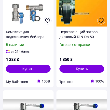
Комплект для
Нержавеющий затвор
подключения бойлера
дисковый DIN Dn 50
Koer SET-25 - 1/2 (KR5458)
приварной AISI 304
В наличии
Готово к отправке
214
от
₴
/мес
1 283
₴
1 350
₴
Купить
Купить
100%
100%
My Bathroom
Тринокс