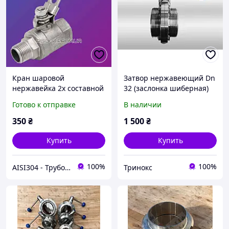
Кран шаровой
Затвор нержавеющий Dn
нержавейка 2х составной
32 (заслонка шиберная)
(вн/нар) Ду 20 (3/4") AISI
резьба-резьба AISI304
Готово к отправке
В наличии
304
350
₴
1 500
₴
Купить
Купить
100%
100%
AISI304 - Трубопроводная арматура и фитинг из нержавеющей стали
Тринокс