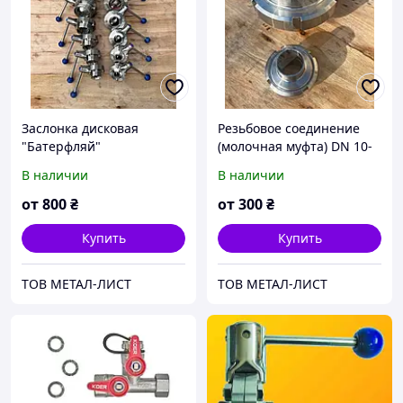
Заслонка дисковая
Резьбовое соединение
"Батерфляй"
(молочная муфта) DN 10-
нержавеющая AISI 304
100, нержавеющая сталь
В наличии
В наличии
(DN25-100), затвор
AISI 304
дисковый пищевой г/з, з/
от
800
₴
от
300
₴
з, г/г
Купить
Купить
ТОВ МЕТАЛ-ЛИСТ
ТОВ МЕТАЛ-ЛИСТ