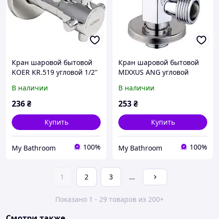
Кран шаровой бытовой
Кран шаровой бытовой
KOER KR.519 угловой 1/2"
MIXXUS ANG угловой
нр-нр KR3212
1/2"x3/4" нр-нр MI6329
В наличии
В наличии
236
₴
253
₴
Купить
Купить
100%
100%
My Bathroom
My Bathroom
1
2
3
...
Показано 1 - 29 товаров из 200+
Смотри также