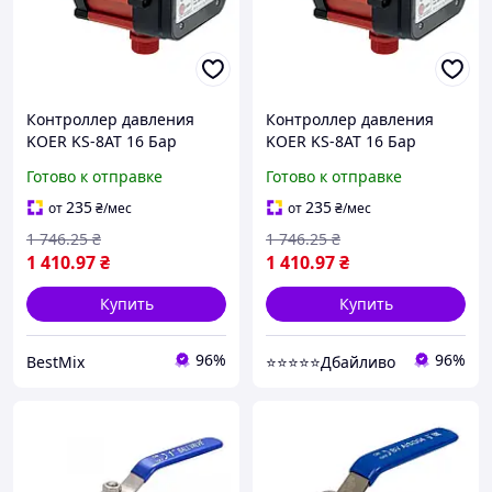
Контроллер давления
Контроллер давления
KOER KS-8AT 16 Бар
KOER KS-8AT 16 Бар
нержавеющая сталь 1/2"
нержавеющая сталь 1/2"
Готово к отправке
Готово к отправке
хром
хром (828269)
235
235
от
₴
/мес
от
₴
/мес
1 746
.25
₴
1 746
.25
₴
1 410
.97
₴
1 410
.97
₴
Купить
Купить
96%
96%
BestMix
⭐⭐⭐⭐⭐Дбайливо