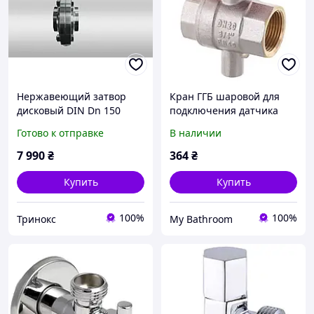
Нержавеющий затвор
Кран ГГБ шаровой для
дисковый DIN Dn 150
подключения датчика
сварка-сварка AISI 304
температуры Koer KR.230
Готово к отправке
В наличии
кран шиберный
- 3/4" (KR3068)
7 990
₴
364
₴
Купить
Купить
100%
100%
Тринокс
My Bathroom