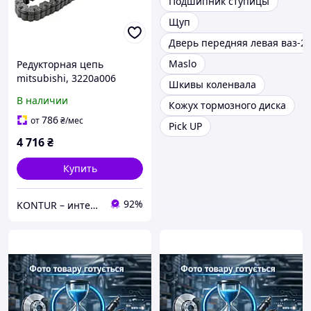
Подшипник ступицы
Щуп
Дверь передняя левая ваз-2
Maslo
Редукторная цепь
mitsubishi, 3220a006
Шкивы коленвала
В наличии
Кожух тормозного диска
786
от
₴
/мес
Pick UP
4 716
₴
Купить
92%
KONTUR – интернет магазин