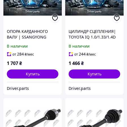
ОПОРА КАРДАННОГО
ЦИЛИНДР СЦЕПЛЕНИЯ|
ВАЛУ | SSANGYONG
TOYOTA IQ 1.0/1.33/1.4D
KORANDO II 10-, RODIUS
09-14
В наличии
В наличии
II 13-, ACTYON SPORT 12-
284
244
от
₴
/мес
от
₴
/мес
1 707
₴
1 466
₴
Купить
Купить
Driver.parts
Driver.parts