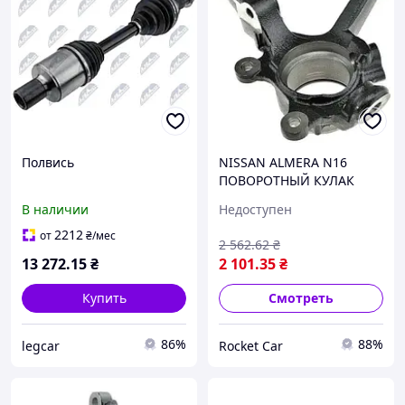
Полвись
NISSAN ALMERA N16
ПОВОРОТНЫЙ КУЛАК
ПЕРЕДНИЙ Левый
В наличии
Недоступен
(Цапфа) НИССАН
АЛЬМЕРА Н16 2000-2002
2212
от
₴
/мес
2 562
.62
₴
13 272
.15
₴
2 101
.35
₴
Купить
Смотреть
86%
88%
legcar
Rocket Car