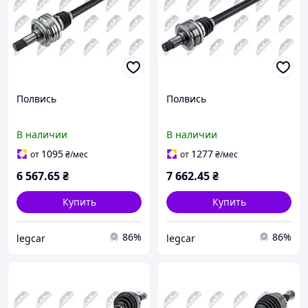
Полвись
Полвись
В наличии
В наличии
1095
1277
от
₴
/мес
от
₴
/мес
6 567
.65
₴
7 662
.45
₴
Купить
Купить
86%
86%
legcar
legcar