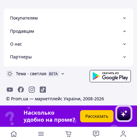
Покупателям
Продавцам
О нас
Партнеры
Тема
-
светлая
BETA
© Prom.ua — маркетплейс України, 2008-2026
Насколько
Рассказать
удобно на проме?