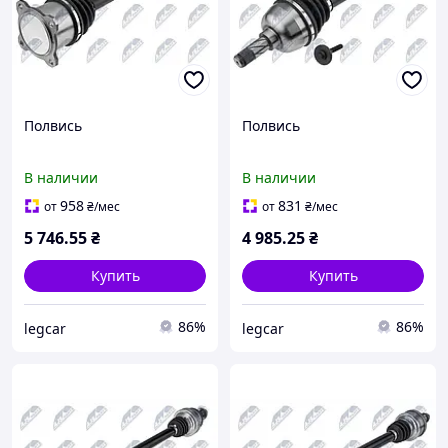
Полвись
Полвись
В наличии
В наличии
958
831
от
₴
/мес
от
₴
/мес
5 746
.55
₴
4 985
.25
₴
Купить
Купить
86%
86%
legcar
legcar