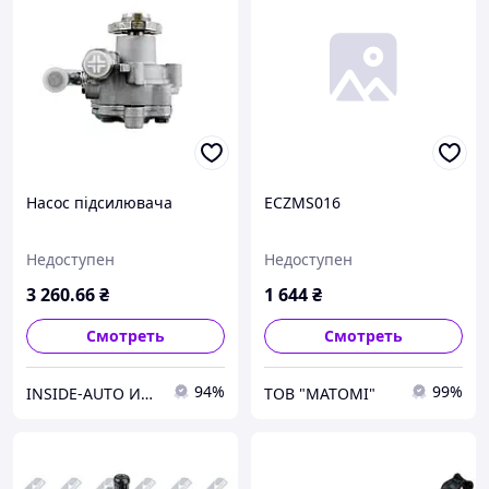
Насос підсилювача
ECZMS016
Недоступен
Недоступен
3 260
.66
₴
1 644
₴
Смотреть
Смотреть
94%
99%
INSIDE-AUTO Интернет-магазин и склад автозапчастей
ТОВ "МАТОМІ"