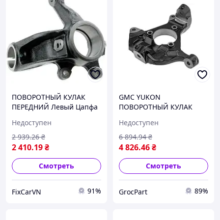
ПОВОРОТНЫЙ КУЛАК
GMC YUKON
ПЕРЕДНИЙ Левый Цапфа
ПОВОРОТНЫЙ КУЛАК
ВОЛЬВО В60 1 Кросс
ПЕРЕДНИЙ Левый
Недоступен
Недоступен
Кантри Volvo V60 I Cross
(Цапфа) ГМЦ ЮКОН с
Country 157 2015-2018
2007
2 939
.26
₴
6 894
.94
₴
NTY
2 410
.19
₴
4 826
.46
₴
Смотреть
Смотреть
91%
89%
FixCarVN
GrocPart