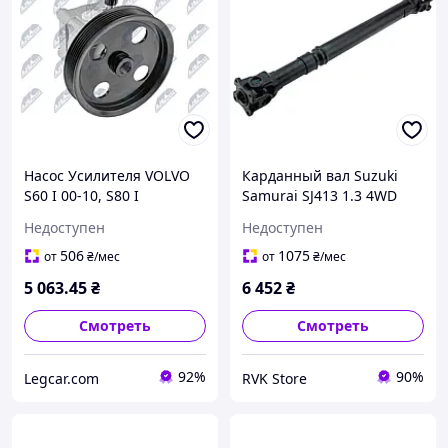
Насос Усилителя VOLVO
Карданный вал Suzuki
S60 I 00-10, S80 I
Samurai SJ413 1.3 4WD
2.4,2.4T,2.4T5,2.5T 99-06,
11.1985-04, 27102-80401
Недоступен
Недоступен
V70 I 2.3,2.4T 98-00, V70II
99-07, XC70
506
1075
от
₴
/мес
от
₴
/мес
2.4D5,2.4T,2.5T
5 063
.45
₴
6 452
₴
Смотреть
Смотреть
92%
90%
Legcar.com
RVK Store