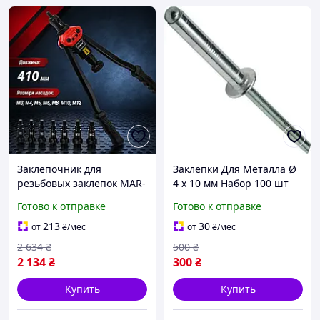
Заклепочник для
Заклепки Для Металла Ø
резьбовых заклепок MAR-
4 х 10 мм Набор 100 шт
POL M3-M12 длина 410
Готово к отправке
Готово к отправке
мм, Клепка для
резьбовых заклепок
213
30
от
₴
/мес
от
₴
/мес
Польша
2 634
₴
500
₴
2 134
₴
300
₴
Купить
Купить