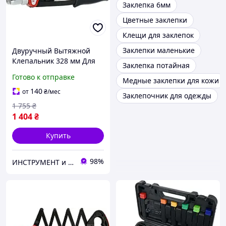
Заклепка 6мм
Цветные заклепки
Клещи для заклепок
Заклепки маленькие
Двуручный Вытяжной
Клепальник 328 мм Для
Заклепка потайная
Заклепок Ø 3.2, 4 4.8, 6.4
Готово к отправке
Медные заклепки для кожи
мм YATO (YT-36092)
140
от
₴
/мес
Заклепочник для одежды
1 755
₴
1 404
₴
Купить
98%
ИНСТРУМЕНТ и МЕТИЗЫ