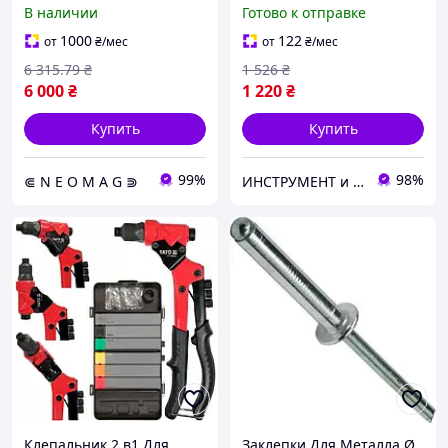
электрозаклепочник
Заклепок YATO (YT-35970)
В наличии
Готово к отправке
TIME-PROOF TAC 500 8кН
заклепки 3.2 5 мм.
1000
122
от
₴
/мес
от
₴
/мес
6 315
.79
₴
1 526
₴
6 000
₴
1 220
₴
Купить
Купить
99%
98%
⋐ N E O M A G ⋑
ИНСТРУМЕНТ и МЕТИЗЫ
Клепальник 2 в1 Для
Заклепки Для Металла Ø