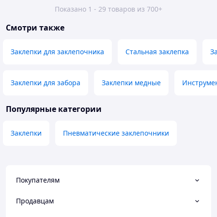
Показано 1 - 29 товаров из 700+
Смотри также
Заклепки для заклепочника
Стальная заклепка
З
Заклепки для забора
Заклепки медные
Инструмен
Популярные категории
Заклепки
Пневматические заклепочники
Покупателям
Продавцам