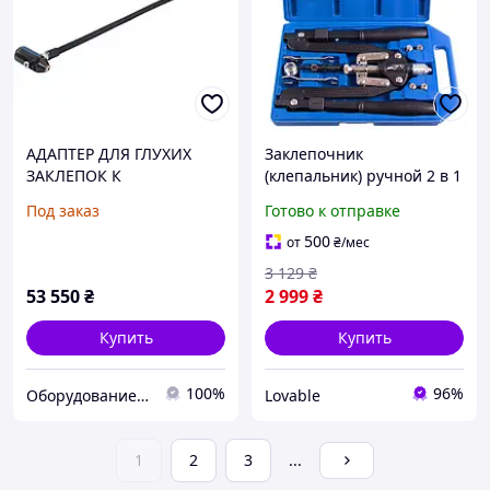
АДАПТЕР ДЛЯ ГЛУХИХ
Заклепочник
ЗАКЛЕПОК К
(клепальник) ручной 2 в 1
КЛЕПАЛЬНИКУ GYSPRESS
Alloid для резьбовых M4-
Под заказ
Готово к отправке
M10 и вытяжных
заклепок в кейсе
500
от
₴
/мес
3 129
₴
53 550
₴
2 999
₴
Купить
Купить
100%
96%
Оборудование для сварки и рихтовки GYS
Lovable
1
2
3
...