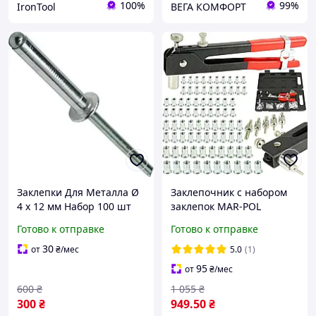
100%
99%
IronTool
ВЕГА КОМФОРТ
Заклепки Для Металла Ø
Заклепочник с набором
4 х 12 мм Набор 100 шт
заклепок MAR-POL
M49568 M3-M8
Готово к отправке
Готово к отправке
30
от
₴
/мес
5.0
(1)
95
от
₴
/мес
600
₴
1 055
₴
300
₴
949
.50
₴