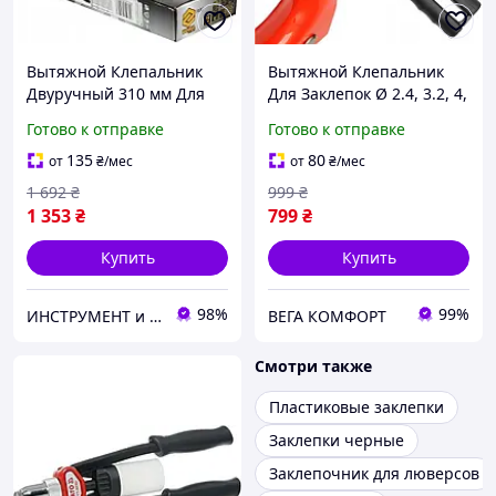
Вытяжной Клепальник
Вытяжной Клепальник
Двуручный 310 мм Для
Для Заклепок Ø 2.4, 3.2, 4,
Заклепок Ø 2.4, 3.2, 4, 4.8,
4.8 мм YATO (YT-36011)
Готово к отправке
Готово к отправке
6.4 мм VOREL (70202)
135
80
от
₴
/мес
от
₴
/мес
1 692
₴
999
₴
1 353
₴
799
₴
Купить
Купить
98%
99%
ИНСТРУМЕНТ и МЕТИЗЫ
ВЕГА КОМФОРТ
Смотри также
Пластиковые заклепки
Заклепки черные
Заклепочник для люверсов