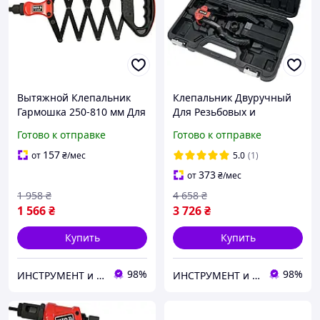
Вытяжной Клепальник
Клепальник Двуручный
Гармошка 250-810 мм Для
Для Резьбовых и
Заклепок Ø 2.4, 3.2, 4, 4.8,
Вытяжных Заклепок YATO
Готово к отправке
Готово к отправке
6.4 мм YATO (YT-36060)
(YT-36091)
157
от
₴
/мес
5.0
(1)
373
от
₴
/мес
1 958
₴
4 658
₴
1 566
₴
3 726
₴
Купить
Купить
98%
98%
ИНСТРУМЕНТ и МЕТИЗЫ
ИНСТРУМЕНТ и МЕТИЗЫ