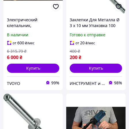
Электрический
Заклепки Для Металла Ø
клепальник,
3 х 10 мм Упаковка 100
электрозаклепочник
шт
В наличии
Готово к отправке
TIME-PROOF 500
600
20
от
₴
/мес
от
₴
/мес
6 315
.79
₴
400
₴
6 000
₴
200
₴
Купить
Купить
99%
98%
TVOYO
ИНСТРУМЕНТ и МЕТИЗЫ