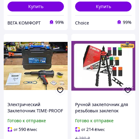
Купить
Купить
99%
99%
ВЕГА КОМФОРТ
Choice
Электрический
Ручной заклепочник для
Заклепочник TIME-PROOF
резьбовых заклепок
TAC 700 | Сила 16000 Н |
MARPOL M49572
Готово к отправке
Готово к отправке
Заклепки 4,0 6,4 мм |
Разрезной клепка M3-
Мощный Клепальник с
M12 410 мм Двухручный
590
214
от
₴
/мес
от
₴
/мес
автосбросом стержня
заклепочник Mar-Pol
4 280
₴