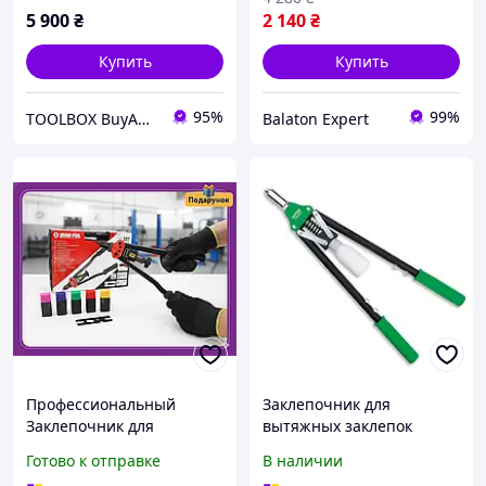
5 900
₴
2 140
₴
Купить
Купить
95%
99%
TOOLBOX BuyAndWork
Balaton Expert
Профессиональный
Заклепочник для
Заклепочник для
вытяжных заклепок
резьбовых заклепок
TOPTUL Pro-Series 3,2-6,4
Готово к отправке
В наличии
MARPOL M49572
JBAE3064