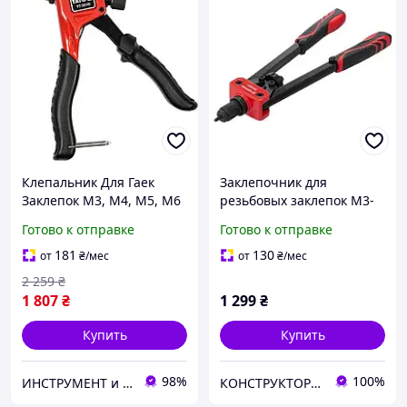
Клепальник Для Гаек
Заклепочник для
Заклепок М3, М4, М5, М6
резьбовых заклепок M3-
YATO (YT-36140)
M10 STORM INTERTOOL
Готово к отправке
Готово к отправке
RT-0020, ручной
резьбовой клепка
181
130
от
₴
/мес
от
₴
/мес
2 259
₴
1 807
₴
1 299
₴
Купить
Купить
98%
100%
ИНСТРУМЕНТ и МЕТИЗЫ
КОНСТРУКТОР онлайн-магазин