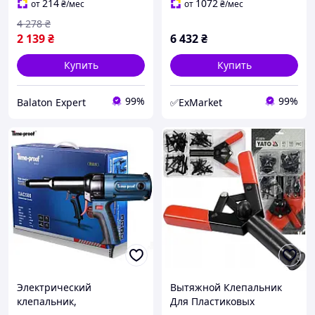
Двуручный заклепочник
214
1072
от
₴
/мес
от
₴
/мес
M3-M12 410 мм Резцовый
4 278
₴
клепка Mar-Pol
2 139
₴
6 432
₴
Купить
Купить
99%
99%
Balaton Expert
✅ExMarket
Электрический
Вытяжной Клепальник
клепальник,
Для Пластиковых