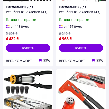
Клепальник Для
Клепальник Для
Резьбовых Заклепок M3,
Резьбовых Заклепок M3,
M4, М5, М6, М8, М10, М12
M4, M5, M6, M8, M10, M12
Готово к отправке
Готово к отправке
YATO (YT-36129)
YATO (YT-36125)
448
497
от
₴
/мес
от
₴
/мес
5 603
₴
6 210
₴
4 482
₴
4 968
₴
Купить
Купить
99%
99%
ВЕГА КОМФОРТ
ВЕГА КОМФОРТ