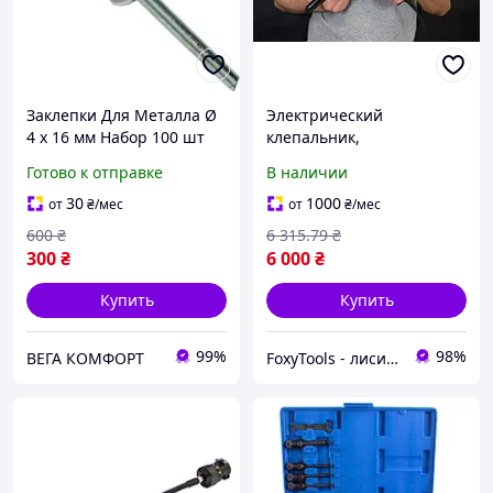
Заклепки Для Металла Ø
Электрический
4 х 16 мм Набор 100 шт
клепальник,
электрозаклепочник
Готово к отправке
В наличии
TIME-PROOF 500
30
1000
от
₴
/мес
от
₴
/мес
600
₴
6 315
.79
₴
300
₴
6 000
₴
Купить
Купить
99%
98%
ВЕГА КОМФОРТ
FoxyTools - лисичка без інструменту не лишить!