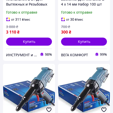
Вытяжных и Резьбовых
4 х 14 мм Набор 100 шт
Заклепок YATO (YT-36013)
Готово к отправке
Готово к отправке
311
30
от
₴
/мес
от
₴
/мес
3 888
₴
700
₴
3 110
₴
300
₴
Купить
Купить
98%
99%
ИНСТРУМЕНТ и МЕТИЗЫ
ВЕГА КОМФОРТ