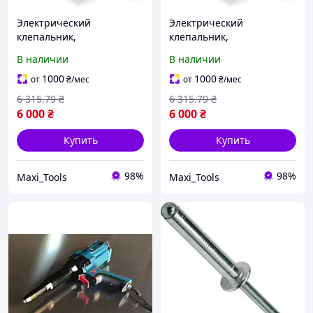
Электрический
Электрический
клепальник,
клепальник,
электрозаклепочник
электрозаклепочник
В наличии
В наличии
TIME-PROOF 500
TIME-PROOF 500
1000
1000
от
₴
/мес
от
₴
/мес
6 315
.79
₴
6 315
.79
₴
6 000
₴
6 000
₴
Купить
Купить
98%
98%
Maxi_Tools
Maxi_Tools