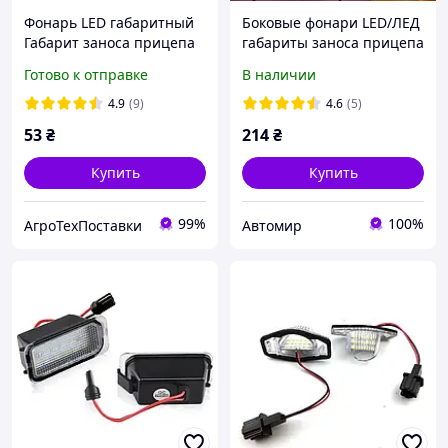
Фонарь LED габаритный
Боковые фонари LED/ЛЕД
Габарит заноса прицепа
габариты заноса прицепа
LEDWAS 12-24V
для грузовых авто 12-24V
Готово к отправке
В наличии
Габаритный фонарь для
рожки с функцией
грузовых автомобилей
поворота (ромбик)
4.9
(9)
4.6
(5)
53
₴
214
₴
Купить
Купить
99%
100%
АгроТехПоставки
Автомир