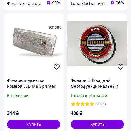
90%
96%
Фокс-Тех - автотюнинг
LunarCache - интернет магазин автотюнинга и запчастей для бытовой техники
Фонарь подсветки
Фонарь LED задний
номера LED MB Sprinter
многофункциональный
VW LT 12V
12В-24В с защитой IP67
В наличии
Готово к отправке
DRL бегущим светом
5.0
(1)
314
₴
408
₴
Купить
Купить