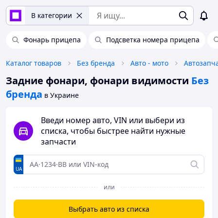
В категории
Фонарь прицепа
Подсветка номера прицепа
Каталог товаров
Без бренда
Авто - мото
Автозапч
Задние фонари, фонари видимости
Без
бренда
в Украине
Введи номер авто, VIN или выбери из
списка, чтобы быстрее найти нужные
запчасти
UA
или
Выбрать авто из списка