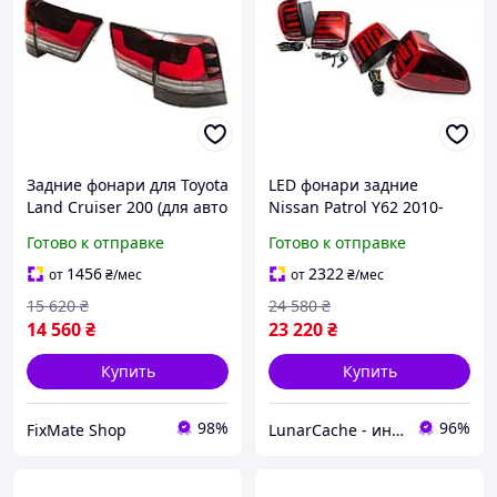
Задние фонари для Toyota
LED фонари задние
Land Cruiser 200 (для авто
Nissan Patrol Y62 2010-
переделанных в LC300)
2024 (RED-Sequential)
Готово к отправке
Готово к отправке
(82057)
1456
2322
от
₴
/мес
от
₴
/мес
15 620
₴
24 580
₴
14 560
₴
23 220
₴
Купить
Купить
98%
96%
FixMate Shop
LunarCache - интернет магазин автотюнинга и запчастей для бытовой техники