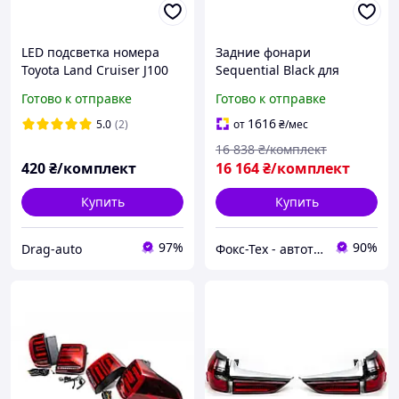
LED подсветка номера
Задние фонари
Toyota Land Cruiser J100
Sequential Black для
J120 J200 (комплект 2-шт)
Toyota Land Cruiser 200
Готово к отправке
Готово к отправке
с обманкой Canbus
2007-2021 гг
1616
5.0
(2)
от
₴
/мес
16 838
₴/комплект
420
₴/комплект
16 164
₴/комплект
Купить
Купить
97%
90%
Drag-auto
Фокс-Тех - автотюнинг