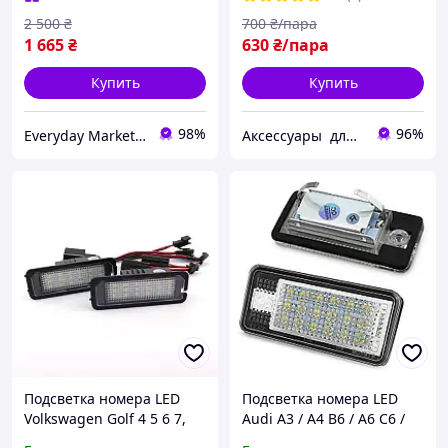
2 500
₴
700
₴/пара
1 665
₴
630
₴/пара
Купить
Купить
98%
96%
Everyday Market 0965612251
Аксессуары для авто .Колпачки , наклейки , заглушки , эмблемы ,знаки для всех марок авто !
Подсветка номера LED
Подсветка номера LED
Volkswagen Golf 4 5 6 7,
Audi A3 / A4 B6 / A6 C6 /
Passat B6 B7 B8, Passat
A8 Q7 (комплект 2-шт) с