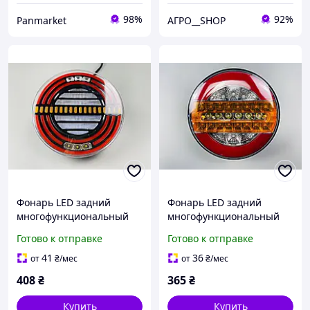
98%
92%
Panmarket
АГРО__SHOP
Фонарь LED задний
Фонарь LED задний
многофункциональный
многофункциональный
12В-24В с защитой IP67
12В-24В с защитой IP67
Готово к отправке
Готово к отправке
DRL бегущим светом стоп
DRL бегущим светом стоп
сигнал
сигнал
41
36
от
₴
/мес
от
₴
/мес
408
₴
365
₴
Купить
Купить