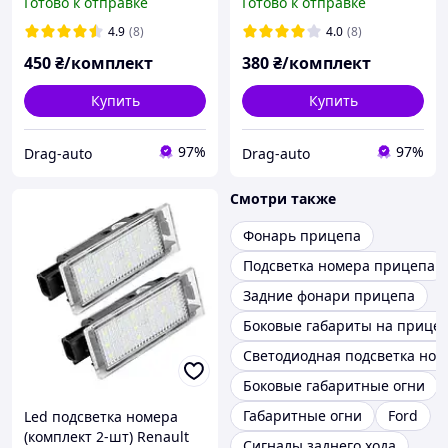
Готово к отправке
Готово к отправке
CC, Polo, Amarok, New
обманкой CANBUS
Beetle
4.9
(8)
4.0
(8)
450
₴/комплект
380
₴/комплект
Купить
Купить
97%
97%
Drag-auto
Drag-auto
Смотри также
Фонарь прицепа
Подсветка номера прицепа
Задние фонари прицепа
Боковые габариты на прице
Светодиодная подсветка ном
Боковые габаритные огни
Габаритные огни
Ford
Led подсветка номера
(комплект 2-шт) Renault
Сигналы заднего хода