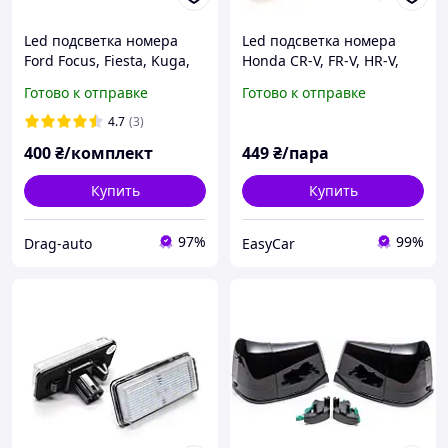
Led подсветка номера
Led подсветка номера
Ford Focus, Fiesta, Kuga,
Honda CR-V, FR-V, HR-V,
Mondeo, S-MAX, C-MAX
Jazz, Odyssey, Stream
Готово к отправке
Готово к отправке
(комплект 2-шт)
(комплект -шт)
4.7
(3)
400
₴/комплект
449
₴/пара
Купить
Купить
97%
99%
Drag-auto
EasyCar