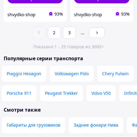
93%
93%
shvydko-shop
shvydko-shop
1
2
3
...
Показано 1 - 29 товаров из 3000+
Популярные серии транспорта
Piaggio Hexagon
Volkswagen Polo
Chery Fulwin
Porsche 911
Peugeot Trekker
Volvo V50
Infinit
Смотри также
Габариты для грузовиков
Задние фонари Нива
Ф