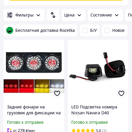
Фильтры
Цена
Состояние
П
Бесплатная доставка Rozetka
Б/У
Новое
Задние фонари на
LED Подсветка номера
грузовик для фиксации на
Nissan Navara D40
кузове грузовиков
Frontier, Armada, Titan,
Готово к отправке
Готово к отправке
разного типа, а также
Xterra.
прицепах 2 шт
278
от
₴
/мес
5.0
(2)