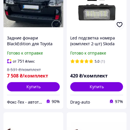
Задние фонари
Led подсветка номера
BlackEdition для Toyota
(комплект 2-шт) Skoda
Land Cruiser 200 2007-
Octavia/Fabia/Rapid/Yeti/K
Готово к отправке
Готово к отправке
2021 гг
odiaq/Superb CANBUS (с
обманкой)
751
от
₴
/мес
5.0
(1)
8 531
₴/комплект
7 508
₴/комплект
420
₴/комплект
Купить
Купить
90%
97%
Фокс-Тех - автотюнинг
Drag-auto