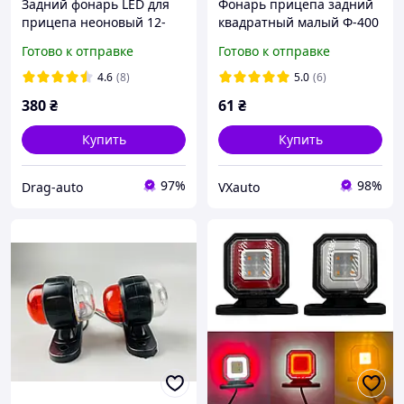
Задний фонарь LED для
Фонарь прицепа задний
прицепа неоновый 12-
квадратный малый Ф-400
24v с бегущим поворотом
(под лампочки P21W-2шт.,
Готово к отправке
Готово к отправке
(107*109*37 мм) 1шт
C10W 41мм-1шт.)
4.6
(8)
5.0
(6)
380
₴
61
₴
Купить
Купить
97%
98%
Drag-auto
VXauto