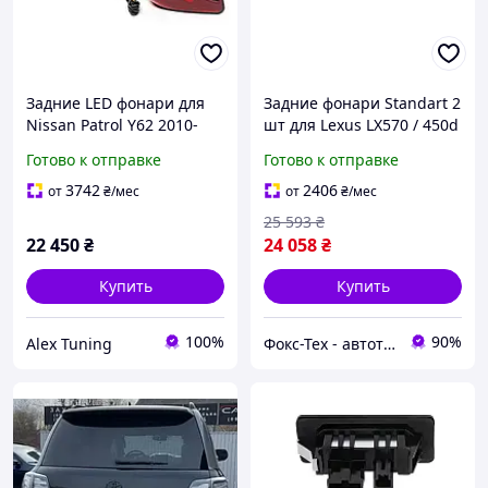
Задние LED фонари для
Задние фонари Standart 2
Nissan Patrol Y62 2010-
шт для Lexus LX570 / 450d
2024 (RED-Sequential)
2008-2022 гг
Готово к отправке
Готово к отправке
3742
2406
от
₴
/мес
от
₴
/мес
25 593
₴
22 450
₴
24 058
₴
Купить
Купить
100%
90%
Alex Tuning
Фокс-Тех - автотюнинг