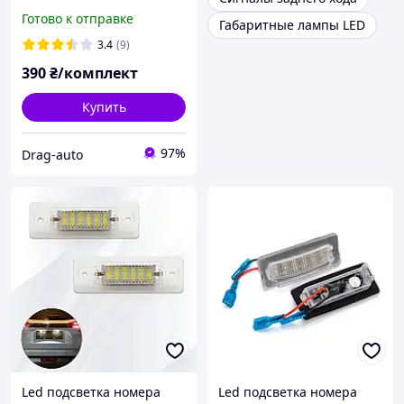
Megane 2/3, Clio 3/4,
Готово к отправке
Габаритные лампы LED
Master 2/3, Laguna 2/3,
Kangoo, Trafic 3
3.4
(9)
390
₴/комплект
Купить
97%
Drag-auto
Led подсветка номера
Led подсветка номера