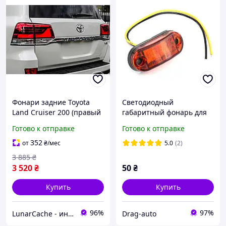
Фонари задние Toyota
Светодиодный
Land Cruiser 200 (правый
габаритный фонарь для
внутренний, на крышке
прицепа универсальный
Готово к отправке
Готово к отправке
багажника) (151816)
желтый 12-24v
352
от
₴
/мес
5.0
(2)
3 885
₴
3 520
₴
50
₴
Купить
Купить
96%
97%
LunarCache - интернет магазин автотюнинга и запчастей для бытовой техники
Drag-auto