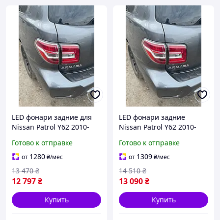
LED фонари задние для
LED фонари задние
Nissan Patrol Y62 2010-
Nissan Patrol Y62 2010-
2024, оригинал, комплект,
2024 (Б/У, 2019 год)
Готово к отправке
Готово к отправке
б/у 2019 года
(82147)
1280
1309
от
₴
/мес
от
₴
/мес
13 470
₴
14 510
₴
12 797
₴
13 090
₴
Купить
Купить