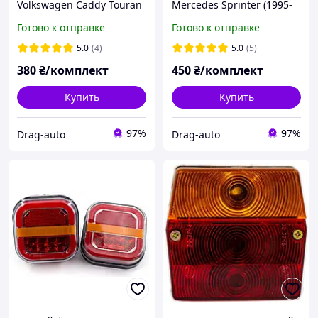
Volkswagen Caddy Touran
Mercedes Sprinter (1995-
Jetta Golf T5 с обманкой
2006) VW LT (1996-2006)
Готово к отправке
Готово к отправке
CANBUS (комплект 2-шт).
комплект 2шт
5.0
(4)
5.0
(5)
380
₴/комплект
450
₴/комплект
Купить
Купить
97%
97%
Drag-auto
Drag-auto