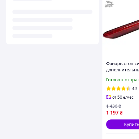
Фонарь стоп с
дополнительн
Octavia 2 A5 Sk
Готово к отпра
1Z9945097A
1Z9945097B
4.5
1Z9945097C
50
от
₴
/мес
1 436
₴
1 197
₴
Купит