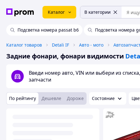
Каталог
В категории
Подсветка номера passat b6
Подсветка номера go
Каталог товаров
Detali IF
Авто - мото
Автозапчас
Задние фонари, фонари видимости
Detal
Введи номер авто, VIN или выбери из списк
запчасти
По рейтингу
Дешевле
Дороже
Состояние
Цве