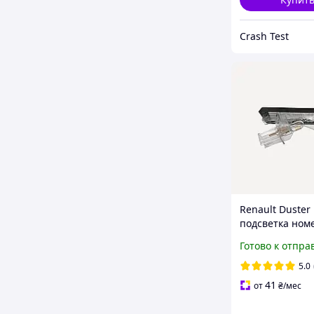
Crash Test
Renault Duster
подсветка ном
правая 820001
Готово к отпра
8200013577
5.0
41
от
₴
/мес