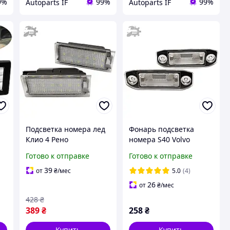
9%
99%
99%
Autoparts IF
Autoparts IF
Подсветка номера лед
Фонарь подсветка
Клио 4 Рено
номера S40 Volvo
2651000Q0A
30753839 31253006
Готово к отправке
Готово к отправке
4159062300 8200480127
30634190 комплект 2шт
39
от
₴
/мес
5.0
(4)
26
от
₴
/мес
428
₴
389
₴
258
₴
Купить
Купить