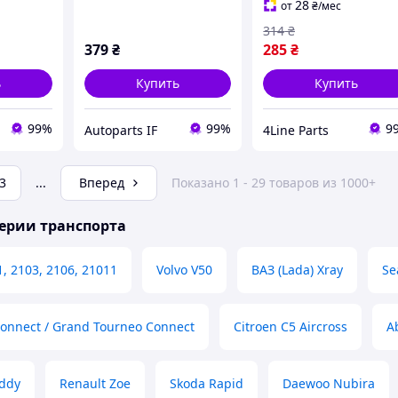
28
от
₴
/мес
1K9943021C
314
₴
1K9943021D
379
₴
285
₴
ь
Купить
Купить
99%
99%
9
Autoparts IF
4Line Parts
3
...
Вперед
Показано 1 - 29 товаров из 1000+
ерии транспорта
1, 2103, 2106, 21011
Volvo V50
ВАЗ (Lada) Xray
Se
Connect / Grand Tourneo Connect
Citroen C5 Aircross
A
ddy
Renault Zoe
Skoda Rapid
Daewoo Nubira