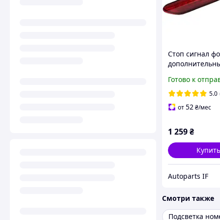
Стоп сигнал ф
дополнительн
Октавия 2 А5 
Готово к отпра
1Z9945097A
1Z9945097B
5.0
1Z9945097C
52
от
₴
/мес
1 259
₴
Купит
Autoparts IF
Смотри также