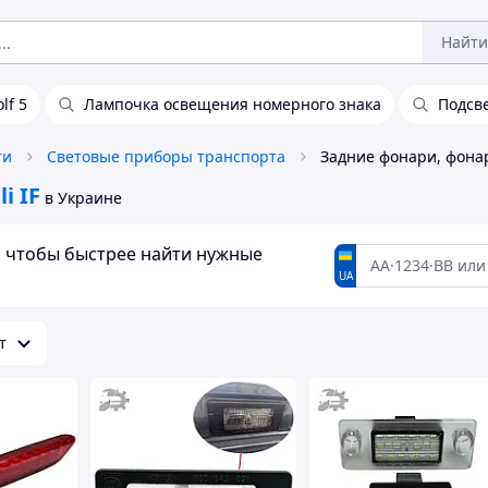
Найти
lf 5
Лампочка освещения номерного знака
Подсв
ти
Световые приборы транспорта
i IF
в Украине
а, чтобы быстрее найти нужные
UA
т