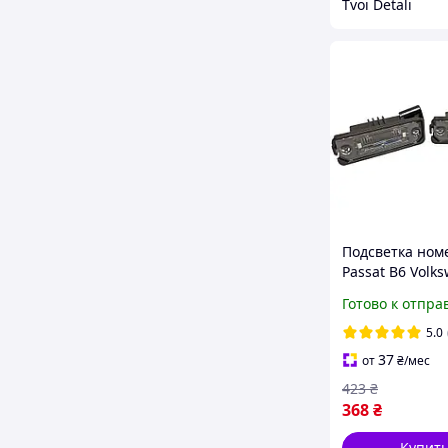
Tvoi Detali
Подсветка ном
Passat B6 Volk
1J6943021 3D0
Готово к отпра
1K8943021 3C5
2шт
5.0
37
от
₴
/мес
423
₴
368
₴
Купит