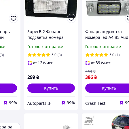
онарь
SuperB 2 Фонарь
Фонарь подсветка
ый
подсветка номера
номера led A4 B5 Aud
Шкода
Skoda 1K9943021A
8D9943021
вке
Готово к отправке
Готово к отправке
1K9943021C
1K9943021D 5N0943021
(3)
5.0
(3)
5.0
(1)
5M0943021A
12
39
от
₴
/мес
от
₴
/мес
444
₴
299
₴
386
₴
ь
Купить
Купить
99%
99%
9
Autoparts IF
Crash Test
Подсветка номера passat b6