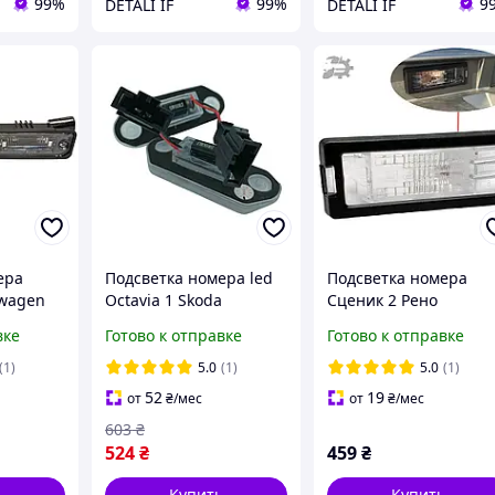
99%
99%
9
DETALI IF
DETALI IF
ера
Подсветка номера led
Подсветка номера
swagen
Octavia 1 Skoda
Сценик 2 Рено
943021A
1H5943119
8200013577F
вке
Готово к отправке
Готово к отправке
943021
8200013577
(1)
5.0
(1)
5.0
(1)
52
19
от
₴
/мес
от
₴
/мес
603
₴
524
₴
459
₴
ь
Купить
Купить