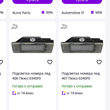
9%
99%
98%
4Line Parts
Automotive IF
д
Подсветка номера лед
Подсветка номера лед
406 Пежо 6340F0
407 Пежо 6340F0
Готово к отправке
Готово к отправке
16
16
от
₴
/мес
от
₴
/мес