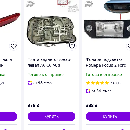
игнала
Плата заднего фонаря
Фонарь подсветка
ый
левая A6 C6 Audi
номера Focus 2 Ford
oda
4F5945221C 4F5945221
4502332 4502331
вке
Готово к отправке
Готово к отправке
3M5A13550BA
3M5A13550AA
98
(2)
от
₴
/мес
5.0
(1)
34
от
₴
/мес
978
₴
338
₴
ь
Купить
Купить