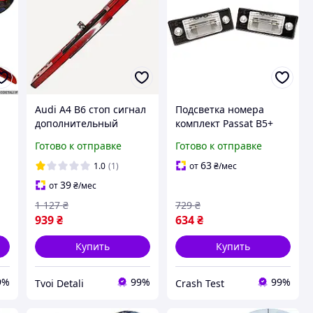
Audi A4 B6 стоп сигнал
Подсветка номера
дополнительный
комплект Passat B5+
C6
8E5945097A
Volkswagen 1J5943021A
Готово к отправке
Готово к отправке
8E5945097C
1J5943021 1J5943021C
63
1.0
(1)
от
₴
/мес
39
от
₴
/мес
1 127
₴
729
₴
939
₴
634
₴
Купить
Купить
9%
99%
99%
Tvoi Detali
Crash Test