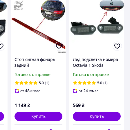
Стоп сигнал фонарь
Лед подсветка номера
задний
Octavia 1 Skoda
дополнительный А6 С6
1H5943119
Готово к отправке
Готово к отправке
Ауди 4F9945097 combi
5.0
(1)
5.0
(1)
48
24
от
₴
/мес
от
₴
/мес
1 149
₴
569
₴
Купить
Купить