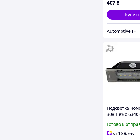
407
₴
Купит
Automotive IF
Подсветка ном
308 Пежо 6340
Готово к отпра
16
от
₴
/мес