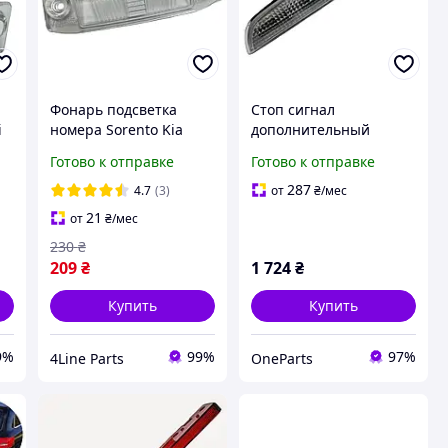
Фонарь подсветка
Стоп сигнал
i
номера Sorento Kia
дополнительный
925102P000 92510-
Outlander Mitsubishi
Готово к отправке
Готово к отправке
2P000
8334A113
287
4.7
(3)
от
₴
/мес
21
от
₴
/мес
230
₴
209
₴
1 724
₴
Купить
Купить
9%
99%
97%
4Line Parts
OneParts