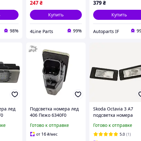
247
₴
379
₴
ь
Купить
Купить
98%
99%
9
4Line Parts
Autoparts IF
ера лед
Подсветка номера лед
Skoda Octavia 3 A7
F0
406 Пежо 6340F0
подсветка номера
5M0943021A
вке
Готово к отправке
Готово к отправке
5N0943021A
5N0943021B
16
от
₴
/мес
5.0
(1)
1K9943021A