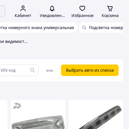
Кабинет
Уведомления
Избранное
Корзина
етка номерного знака универсальная
Подсветка номера s
Задние фонари, фонари видимости Detali IF
Выбрать авто из списка
или