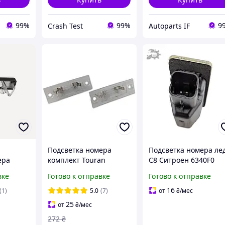
99%
99%
9
Crash Test
Autoparts IF
Подсветка номера
Подсветка номера ле
ера
комплект Touran
С8 Ситроен 6340F0
3577F
Volkswagen 3B5998026A
вке
Готово к отправке
Готово к отправке
3B5943021B
3B5943021D
16
(1)
5.0
(7)
от
₴
/мес
3B5943021E
25
от
₴
/мес
272
₴