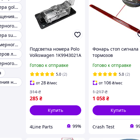
Подсветка номера golf 5
Лампочка освещения номерного знака
Подсветка номерного знака универсальная
Подсветка номера superb 2
Освещение номерного знака калина
Подсветка номера Polo
Фонарь стоп сигнала
Подсветка номеров логан
Volkswagen 1K9943021A
тормозов
1K9943021C
дополнительный A6 
Подсветка номерного знака passat b5
Готово к отправке
Готово к отправке
1K9943021D
Audi 4F9945097 combi
а
5M0943021A
5.0
(2)
5.0
(2)
5N0943021B
Фонарь освещения номерного знака isuzu
28
106
от
₴
/мес
от
₴
/мес
314
₴
1 217
₴
285
₴
1 058
₴
Купить
Купить
99%
9
4Line Parts
Crash Test