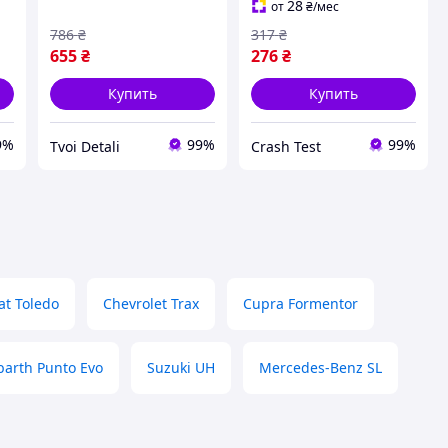
28
от
₴
/мес
5N0943021B
786
₴
317
₴
655
₴
276
₴
Купить
Купить
9%
99%
99%
Tvoi Detali
Crash Test
at Toledo
Chevrolet Trax
Cupra Formentor
barth Punto Evo
Suzuki UH
Mercedes-Benz SL