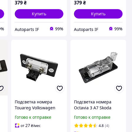
379
₴
379
₴
Купить
Купить
9%
99%
99%
Autoparts IF
Autoparts IF
Подсветка номера
Подсветка номера
Touareg Volkswagen
Octavia 3 A7 Skoda
1J5943021 1J5943021D
1K9943021A
Готово к отправке
Готово к отправке
2KA270239001
1K9943021C
1J5943021C 1J5943021A
1K9943021D
27
от
₴
/мес
4.8
(4)
5M0943021A