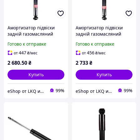
Амортизатор підвіски
Амортизатор підвіски
задній газомасляний
задній газомасляний
Peugeot 308, 307, Citroen
Peugeot 308 CC, 307,
Готово к отправке
Готово к отправке
C4 I-II 00-25р Kyb 344408
Citroen C4 I 00-15р Kyb
344407
447
456
от
₴
/мес
от
₴
/мес
2 680
.50
₴
2 733
₴
Купить
Купить
99%
99%
eShop от LKQ интернет-магазин автозапчастей
eShop от LKQ интернет-магазин автозапчастей