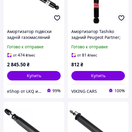
Амортизатор підвіски
Амортизатор Tashiko
задній газомасляний
задний Peugeot Partner;
Peugeot 308 II, Citroen C4
Citroen Berlingo 1996-
Готово к отправке
Готово к отправке
Picasso II 13-25р Bilstein
2015 341237
19-242033
474
81
от
₴
/мес
от
₴
/мес
2 845
.50
₴
812
₴
Купить
Купить
99%
100%
eShop от LKQ интернет-магазин автозапчастей
VIKING CARS