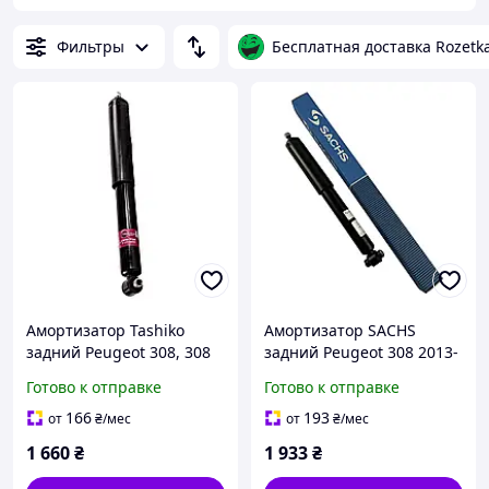
Фильтры
Бесплатная доставка Rozetk
Амортизатор Tashiko
Амортизатор SACHS
задний Peugeot 308, 308
задний Peugeot 308 2013-
SW 2013-- 3448016 316937
- 316937 3448016
Готово к отправке
Готово к отправке
166
193
от
₴
/мес
от
₴
/мес
1 660
₴
1 933
₴