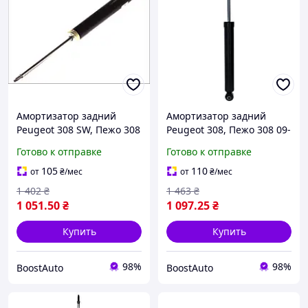
Амортизатор задний
Амортизатор задний
Peugeot 308 SW, Пежо 308
Peugeot 308, Пежо 308 09-
СФ 07- ((ST140315)
((ST963290)
Готово к отправке
Готово к отправке
105
110
от
₴
/мес
от
₴
/мес
1 402
₴
1 463
₴
1 051
.50
₴
1 097
.25
₴
Купить
Купить
98%
98%
BoostAuto
BoostAuto