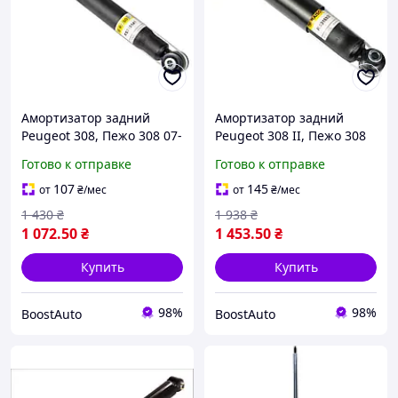
Амортизатор задний
Амортизатор задний
Peugeot 308, Пежо 308 07-
Peugeot 308 II, Пежо 308
14-
13-21
Готово к отправке
Готово к отправке
107
145
от
₴
/мес
от
₴
/мес
1 430
₴
1 938
₴
1 072
.50
₴
1 453
.50
₴
Купить
Купить
98%
98%
BoostAuto
BoostAuto