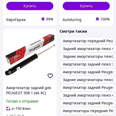
Купить
Купить
99%
100%
ЄвроГараж
Autoturing
Смотри также
Амортизатор передний Peuge
Задний амортизатор пежо 4
Задние амортизаторы пежо 
Амортизатор задний пежо 3
Амортизатор задний Peugeot 
Задние амортизаторы пежо 
Амортизатор задний Peugeot
Амортизатор задний для
PEUGEOT 308 1 (4A 4C)
Задний амортизатор пежо 4
2007-2015 MAGNUM
Готово к отправке
Амортизатор задний Peugeot
#AGP115MT
192
от
₴
/мес
Амортизаторы передние Peug
1 267
.29
₴