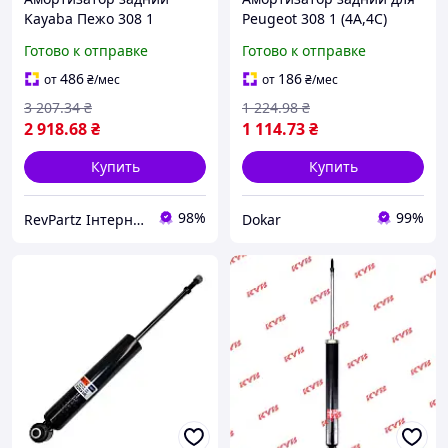
Kayaba Пежо 308 1
Peugeot 308 1 (4A,4C)
Peugeot 308 1 2007-2015
2007-2015 SATO TECH
Готово к отправке
Готово к отправке
(газ-масло) #315140
#22085R
RPAk3nN0
486
186
от
₴
/мес
от
₴
/мес
3 207
.34
₴
1 224
.98
₴
2 918
.68
₴
1 114
.73
₴
Купить
Купить
98%
99%
RevPartz Інтернет-магазин автозапчастин
Dokar