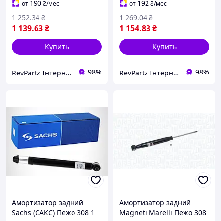
RPGe2aU6
RPBr0bQ7
190
192
от
₴
/мес
от
₴
/мес
1 252
.34
₴
1 269
.04
₴
1 139
.63
₴
1 154
.83
₴
Купить
Купить
98%
98%
RevPartz Інтернет-магазин автозапчастин
RevPartz Інтернет-магазин автозапчастин
Амортизатор задний
Амортизатор задний
Sachs (САКС) Пежо 308 1
Magneti Marelli Пежо 308