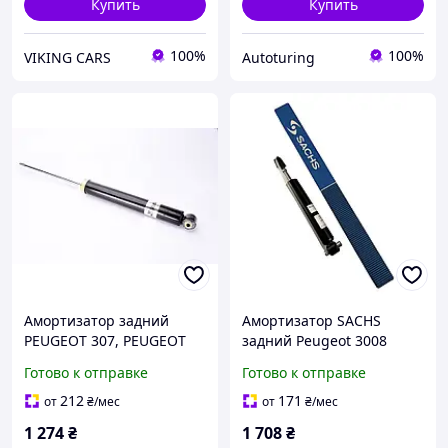
Купить
Купить
100%
100%
VIKING CARS
Autoturing
Амортизатор задний
Амортизатор SACHS
PEUGEOT 307, PEUGEOT
задний Peugeot 3008
308 2007-2015 (1.4-2.0D)
2016--; Citroën C4 Picasso
Готово к отправке
Готово к отправке
II 2013-- 316936 3448001
212
171
от
₴
/мес
от
₴
/мес
1 274
₴
1 708
₴