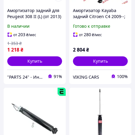
Амортизатор задний для
Амортизатор Kayaba
Peugeot 308 II (L) (от 2013)
задний Citroen C4 2009--;
для двигателей 1.2-2.0L
Peugeot 307 2000-2009,
В наличии
Готово к отправке
308 SW 2007-2014 344408
203
280
от
₴
/мес
от
₴
/мес
1 353
₴
1 218
₴
2 804
₴
Купить
Купить
91%
100%
"PARTS 24" - Интернет-магазин автозапчастей
VIKING CARS