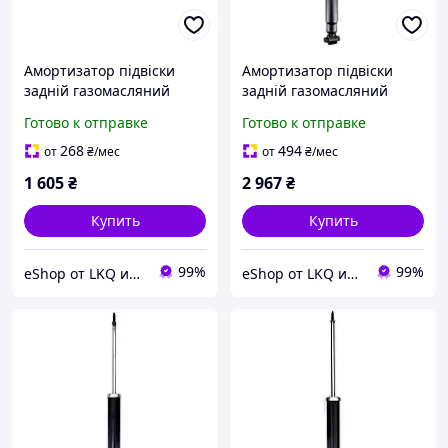
Амортизатор підвіски
Амортизатор підвіски
задній газомасляний
задній газомасляний
Peugeot 307, 308 I, 3008 I,
Peugeot 308 I 07-16р Kyb
Готово к отправке
Готово к отправке
Citroen C4 I-II 00-25р
349066
Optimal A-2117G
268
494
от
₴
/мес
от
₴
/мес
1 605
₴
2 967
₴
Купить
Купить
99%
99%
eShop от LKQ интернет-магазин автозапчастей
eShop от LKQ интернет-магазин автозапчастей