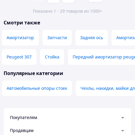
Показано 1 - 29 товаров из 1000+
Смотри также
Амортизатор
Запчасти
Задняя ось
Амортиза
Peugeot 307
Стойка
Передний амортизатор peug
Популярные категории
Автомобильные опоры стоек
Чехлы, накидки, майки дл
Покупателям
Продавцам