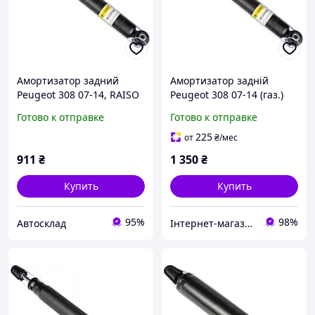
Амортизатор задний
Амортизатор задній
Peugeot 308 07-14, RAISO
Peugeot 308 07-14 (газ.)
(RS315140)
Готово к отправке
Готово к отправке
225
от
₴
/мес
911
₴
1 350
₴
Купить
Купить
95%
98%
Автосклад
Інтернет-магазин "Запчастини до авто і не тільки"