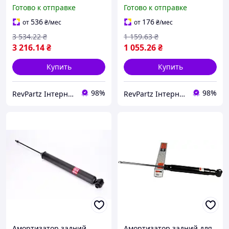
Peugeot 308 1 2007-2015
1 Peugeot 308 1 2007-2015
Готово к отправке
Готово к отправке
(газ-масло) #315140
(газ-масло) #315140
RPJq3nC6
RPBe5kO7
536
176
от
₴
/мес
от
₴
/мес
3 534
.22
₴
1 159
.63
₴
3 216
.14
₴
1 055
.26
₴
Купить
Купить
98%
98%
RevPartz Інтернет-магазин автозапчастин
RevPartz Інтернет-магазин автозапчастин
Амортизатор задний
Амортизатор задний для