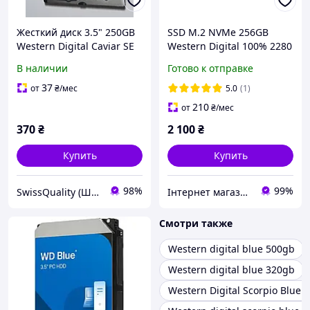
Жесткий диск 3.5" 250GB
SSD M.2 NVMe 256GB
Western Digital Caviar SE
Western Digital 100% 2280
WD2500JS SATA II
В наличии
Готово к отправке
7200RPM 8MB Б/У
37
от
₴
/мес
5.0
(1)
210
от
₴
/мес
370
₴
2 100
₴
Купить
Купить
98%
99%
SwissQuality (Швейцарское Качество)
Інтернет магазин "KSEON"
Смотри также
Western digital blue 500gb
Western digital blue 320gb
Western Digital Scorpio Blue 