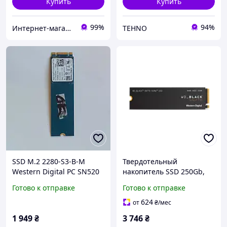
Купить
Купить
99%
94%
Интернет-магазин n-book
TEHNO
SSD M.2 2280-S3-B-M
Твердотельный
Western Digital PC SN520
накопитель SSD 250Gb,
NVMe 256GB
Western Digital Black
Готово к отправке
Готово к отправке
SN770, PCI-E 4.0 x4, M.2
(WDS250G3X0E)
624
от
₴
/мес
1 949
₴
3 746
₴