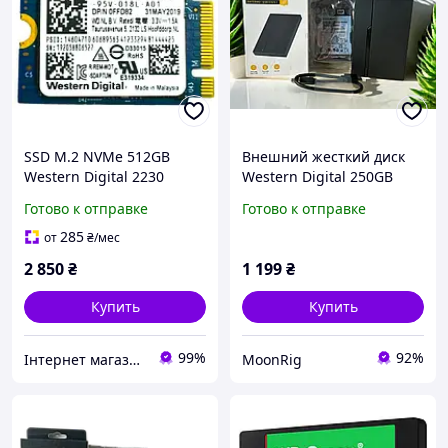
SSD M.2 NVMe 512GB
Внешний жесткий диск
Western Digital 2230
Western Digital 250GB
5400 об/мин USB 3.0 2.5 в
Готово к отправке
Готово к отправке
кейсе, портативный HDD
285
от
₴
/мес
2 850
₴
1 199
₴
Купить
Купить
99%
92%
Інтернет магазин "KSEON"
MoonRig