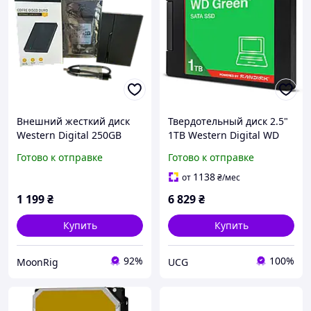
Внешний жесткий диск
Твердотельный диск 2.5"
Western Digital 250GB
1TB Western Digital WD
7200RPM USB 3.0
Green (SATA 6Gb/s,
Готово к отправке
Готово к отправке
545MB/s) (код 155191)
1138
от
₴
/мес
1 199
₴
6 829
₴
Купить
Купить
92%
100%
MoonRig
UCG