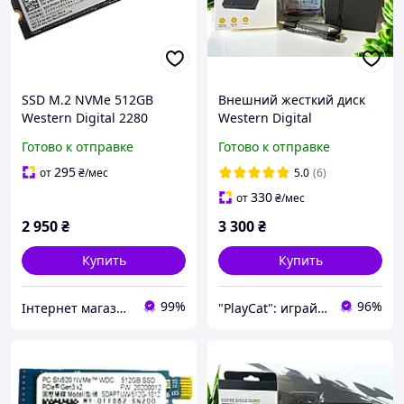
SSD M.2 NVMe 512GB
Внешний жесткий диск
Western Digital 2280
Western Digital
1TB/1000GB 5400 об/мин
Готово к отправке
Готово к отправке
USB 3.0 2.5 в кейсе,
портативный HDD
295
от
₴
/мес
5.0
(6)
330
от
₴
/мес
2 950
₴
3 300
₴
Купить
Купить
99%
96%
Інтернет магазин "KSEON"
"PlayCat": играй на максимум!