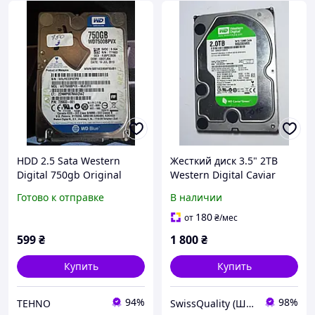
HDD 2.5 Sata Western
Жесткий диск 3.5" 2TB
Digital 750gb Original
Western Digital Caviar
Green WD20EARX-00PASB0
Готово к отправке
В наличии
SATA III 64MB Б/У
180
от
₴
/мес
599
₴
1 800
₴
Купить
Купить
94%
98%
TEHNO
SwissQuality (Швейцарское Качество)