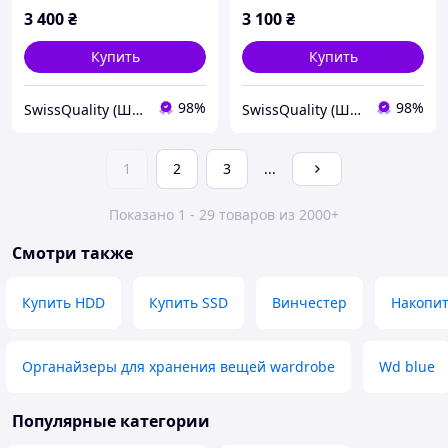
3 400
₴
3 100
₴
Купить
Купить
98%
98%
SwissQuality (Швейцарское Качество)
SwissQuality (Швейцарское Качество)
1
2
3
...
Показано 1 - 29 товаров из 2000+
Смотри также
Купить HDD
Купить SSD
Винчестер
Накопи
Органайзеры для хранения вещей wardrobe
Wd blue
Популярные категории