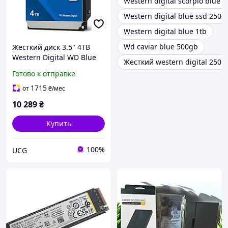
Western digital scorpio blue 
Western digital blue ssd 250g
Western digital blue 1tb
Wd caviar blue 500gb
Жесткий диск 3.5" 4TB
Western Digital WD Blue
Жесткий western digital 250 г
(128MB, 5400rpm, SATA
Готово к отправке
6Gb/s) (код 155277)
1715
от
₴
/мес
10 289
₴
Купить
100%
UCG