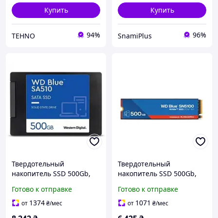
Купить
Купить
94%
96%
TEHNO
SnamiPlus
Твердотельный
Твердотельный
накопитель SSD 500Gb,
накопитель SSD 500Gb,
Western Digital Blue
Western Digital Blue
Готово к отправке
Готово к отправке
SA510, SATA3, 2.5"
SN5100, PCI-E 4.0 x4
(WDS500G3B0A)
(WDS500G5B0E-00CPE0)
1374
1071
от
₴
/мес
от
₴
/мес