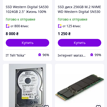
SSD Western Digital SA530
SSD диск 256GB M.2 NVME
1024GB 2.5" Жизнь 100%
WD Western Digital SN530
3D NAND 2230 до
Готово к отправке
Готово к отправке
2400мб\с
800
125
от
₴
/мес
от
₴
/мес
8 000
₴
1 250
₴
Купить
Купить
96%
99%
IT Teh"Nika"
Інтернет магазин "KSEON"