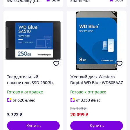
SwissQuality (Швейцарское Качество)
SnamiPlus
Твердотельный
Жесткий диск Western
накопитель SSD 250Gb,
Digital WD Blue WD80EAAZ
Western Digital Blue
8TB 3.5"
Готово к отправке
Готово к отправке
SA510, SATA3, 2.5"
(WDS250G3B0A)
620
3350
от
₴
/мес
от
₴
/мес
25 199
₴
3 722
₴
20 099
₴
Купить
Купить