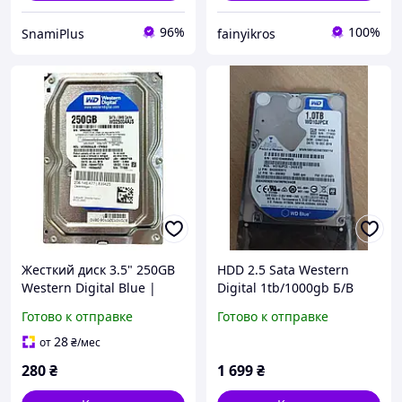
96%
100%
SnamiPlus
fainyikros
Жесткий диск 3.5" 250GB
HDD 2.5 Sata Western
Western Digital Blue |
Digital 1tb/1000gb Б/В
WD2500AAJS | 7200 об/
Готово к отправке
Готово к отправке
мин | 8 MB | SATA III Б/У
28
от
₴
/мес
280
₴
1 699
₴