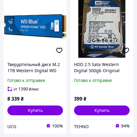
Твердотельный диск M.2
HDD 2.5 Sata Western
1TB Western Digital WD
Digital 500gb Original
Blue SN5000 NVMe (M.2
Готово к отправке
Готово к отправке
2280, PCIe 4.0 x4, 5150
/4900MB/s) (код 149695)
1390
от
₴
/мес
8 339
₴
399
₴
Купить
Купить
100%
94%
UCG
TEHNO