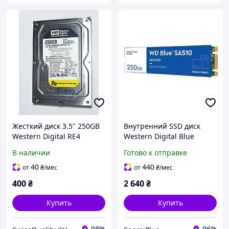
Жесткий диск 3.5" 250GB
Внутренний SSD диск
Western Digital RE4
Western Digital Blue
WD2503ABYX SATA II
SA510 M.2 250GB
В наличии
Готово к отправке
7200RPM 64MB Б/У
(WDS250G3B0B)
40
440
от
₴
/мес
от
₴
/мес
400
₴
2 640
₴
Купить
Купить
98%
96%