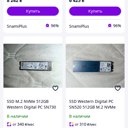
8 242
₴
6 425
₴
Купить
Купить
96%
96%
SnamiPlus
SnamiPlus
SSD M.2 NVMe 512GB
SSD Western Digital PC
Western Digital PC SN730
SN520 512GB M.2 NVMe
WDC 512GB PCIe Gen3 x4
PCIe x2 SDAPNUW-512G-
В наличии
В наличии
Б/У
1006 Б/У
340
310
от
₴
/мес
от
₴
/мес