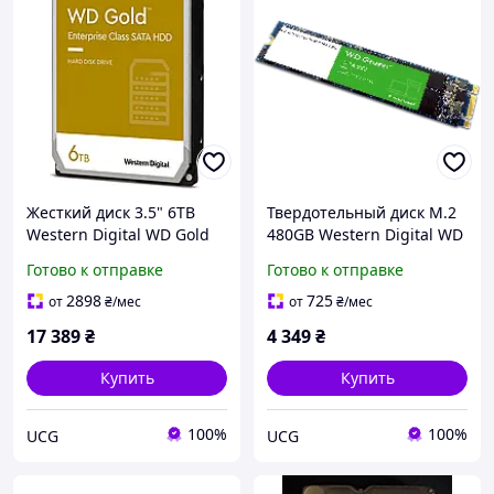
Жесткий диск 3.5" 6TB
Твердотельный диск M.2
Western Digital WD Gold
480GB Western Digital WD
(SATA 6Gb/s, 256MB,
Green (M.2 2280, SATA
Готово к отправке
Готово к отправке
7200rpm) (код 150779)
6Gb/s, 545MB/s) (код
133851)
2898
725
от
₴
/мес
от
₴
/мес
17 389
₴
4 349
₴
Купить
Купить
100%
100%
UCG
UCG