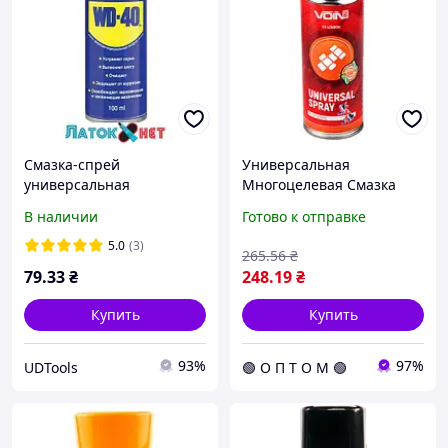
Смазка-спрей
Универсальная
универсальная
Многоцелевая Смазка
проникающая WD-40 100
Спрей VOIN 200мл
В наличии
Готово к отправке
мл
Мультиспрей Аэрозоль
5.0
(3)
265
.56
₴
79
.33
₴
248
.19
₴
Купить
Купить
93%
97%
UDTools
🟢 О П Т О М 🟢