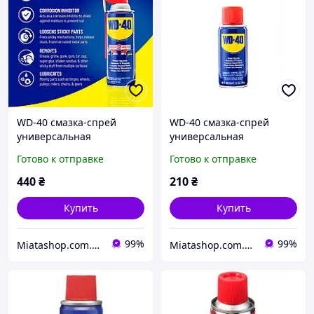
WD-40 смазка-спрей
WD-40 смазка-спрей
универсальная
универсальная
проникающая 340 g
проникающая 85 g
Готово к отправке
Готово к отправке
440
₴
210
₴
Купить
Купить
99%
99%
Miatashop.com.ua магазин товаров из США
Miatashop.com.ua магазин товаров из США