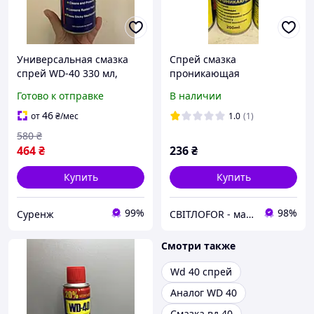
Универсальная смазка
Спрей смазка
спрей WD-40 330 мл,
проникающая
многофункциональная
универсальная , 100мл
Готово к отправке
В наличии
защита от коррозии
46
от
₴
/мес
1.0
(1)
580
₴
464
₴
236
₴
Купить
Купить
99%
98%
Суренж
СВІТЛОFOR - магазин автомобільних лакофарбових матеріалів та супутнього товару для ремонту авто.
Смотри также
Wd 40 спрей
Аналог WD 40
Смазка вд 40