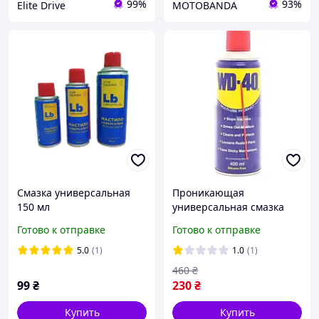
99%
93%
Elite Drive
MOTOBANDA
Смазка универсальная
Проникающая
150 мл
универсальная смазка
для автомобиля wd-40
Готово к отправке
Готово к отправке
400мл очиститель
ржавчины и защита от
5.0
(1)
1.0
(1)
коррозии
460
₴
99
₴
230
₴
Купить
Купить