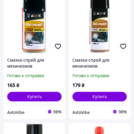
Смазка-спрей для
Смазка-спрей для
механизмов
механизмов
универсальная, аналог
универсальная, аналог
Готово к отправке
Готово к отправке
WD-40 AXXIS 250мл VSB-
WD-40 AXXIS 450мл VSB-
066
068
165
₴
179
₴
Купить
Купить
98%
98%
AvtoVibe
AvtoVibe