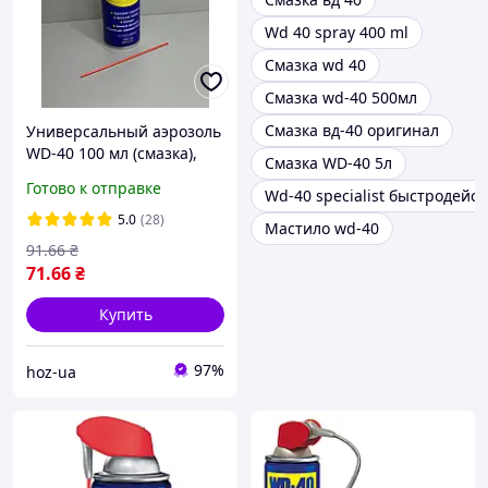
Wd 40 spray 400 ml
Смазка wd 40
Смазка wd-40 500мл
Смазка вд-40 оригинал
Универсальный аэрозоль
WD-40 100 мл (смазка),
Смазка WD-40 5л
смазка спрей
Готово к отправке
Wd-40 specialist быстродей
проникающая, смазка от
ржавчины для авто и
5.0
(28)
Мастило wd-40
болтов
91
.66
₴
71
.66
₴
Купить
97%
hoz-ua