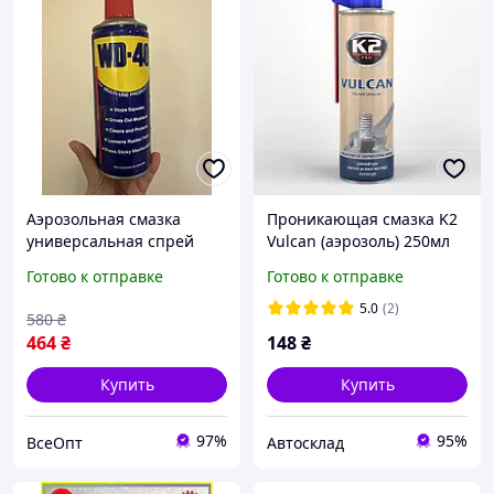
Аэрозольная смазка
Проникающая смазка K2
универсальная спрей
Vulcan (аэрозоль) 250мл
WD-40 330мл,
W117
Готово к отправке
Готово к отправке
многофункциональная
смазка, защита от
5.0
(2)
580
₴
коррозии
464
₴
148
₴
Купить
Купить
97%
95%
ВсеОпт
Автосклад