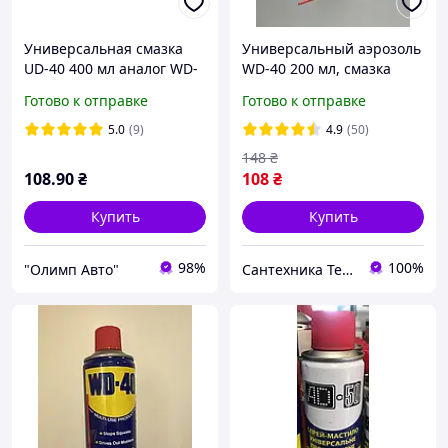
Универсальная смазка
Универсальный аэрозоль
UD-40 400 мл аналог WD-
WD-40 200 мл, смазка
40 смазка спрей
спрей проникающая,
Готово к отправке
Готово к отправке
проникающая, от
смазка от ржавчины для
ржавчины для авто и
авто и болтов, замков, п
5.0
(9)
4.9
(50)
болтов, замков
148
₴
108
.90
₴
108
₴
Купить
Купить
98%
100%
"Олимп Авто"
Сантехника Теплотехника Все для Дома