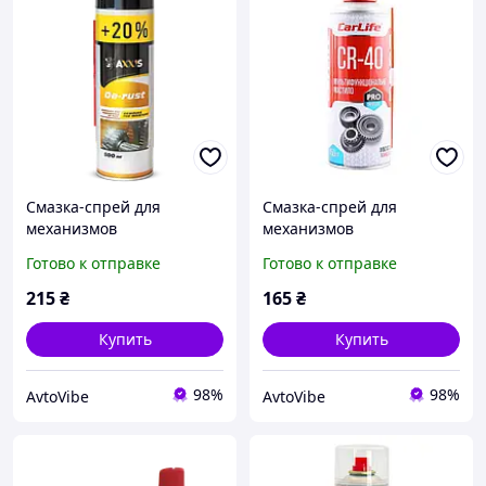
Смазка-спрей для
Смазка-спрей для
механизмов
механизмов
универсальная, аналог
универсальная CR-40,
Готово к отправке
Готово к отправке
WD-40 AXXIS 500мл VSB-
аналог WD-40 CarLife
068+20
450мл CF452
215
₴
165
₴
Купить
Купить
98%
98%
AvtoVibe
AvtoVibe