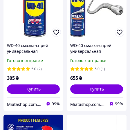
WD-40 смазка-спрей
WD-40 смазка-спрей
универсальная
универсальная
проникающая 226г
проникающая 408 g
Готово к отправке
Готово к отправке
5.0
(2)
5.0
(1)
305
₴
655
₴
Купить
Купить
99%
99%
Miatashop.com.ua магазин товаров из США
Miatashop.com.ua магазин товаров из США