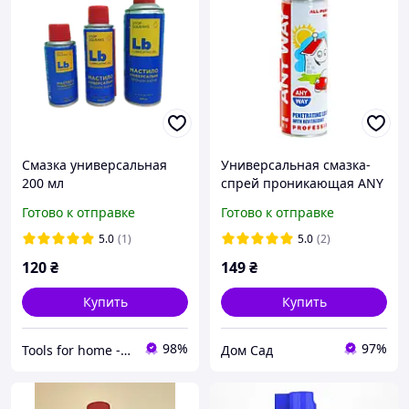
Смазка универсальная
Универсальная смазка-
200 мл
спрей проникающая ANY
WAY 400мл
Готово к отправке
Готово к отправке
5.0
(1)
5.0
(2)
120
₴
149
₴
Купить
Купить
98%
97%
Tools for home -Інструменти для дому
Дом Сад