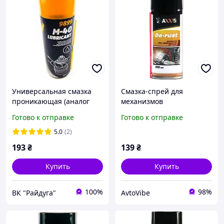
Универсальная смазка
Смазка-спрей для
проникающая (аналог
механизмов
WD-40) аэрозоль (лучший
универсальная, аналог
Готово к отправке
Готово к отправке
жидкий ключ) MANNOL
WD-40 AXXIS 110мл VSB-
(9899) 450мл
065
5.0
(2)
193
₴
139
₴
Купить
Купить
100%
98%
ВК "Райдуга"
AvtoVibe