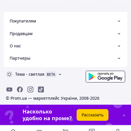
Покупателям
Продавцам
О нас
Партнеры
Тема
-
светлая
BETA
© Prom.ua — маркетплейс України, 2008-2026
Насколько
Рассказать
удобно на проме?