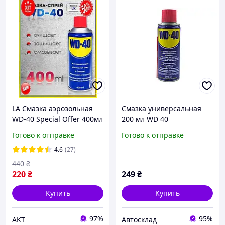
LA Смазка аэрозольная
Смазка универсальная
WD-40 Special Offer 400мл
200 мл WD 40
универсальная
Готово к отправке
Готово к отправке
проникающая для авто от
ржавчины и корро
4.6
(27)
PAR17OK
440
₴
220
₴
249
₴
Купить
Купить
97%
95%
AKT
Автосклад