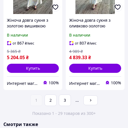
Жіноча довга сукня з
Жіноча довга сукня з
золотою вишивкою
оливково-золотою
вишивкою
В наличии
В наличии
867
807
от
₴
/мес
от
₴
/мес
5 365
₴
4 989
₴
5 204
.05
₴
4 839
.33
₴
Купить
Купить
100%
100%
Интернет магазин "EtnoVyshуvka"
Интернет магазин "EtnoVyshуvka"
1
2
3
...
Показано 1 - 29 товаров из 300+
Смотри также