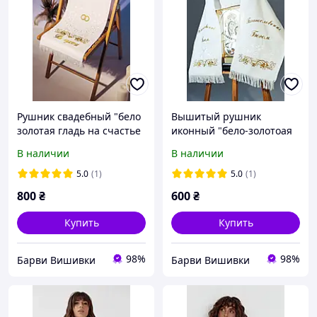
Рушник свадебный "бело
Вышитый рушник
золотая гладь на счастье
иконный "бело-золотоая
на долю виноград"
гладь"
В наличии
В наличии
вишитий рушник
5.0
(1)
5.0
(1)
800
₴
600
₴
Купить
Купить
98%
98%
Барви Вишивки
Барви Вишивки