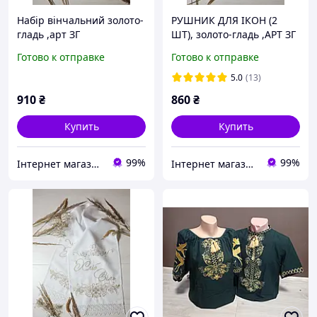
Набір вінчальний золото-
РУШНИК ДЛЯ ІКОН (2
гладь ,арт ЗГ
ШТ), золото-гладь ,АРТ ЗГ
08
Готово к отправке
Готово к отправке
5.0
(13)
910
₴
860
₴
Купить
Купить
99%
99%
Інтернет магазин "Вишиванка.Nет"
Інтернет магазин "Вишиванка.Nет"