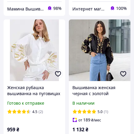
98%
100%
Мамина Вышивка
Интернет магазин "EtnoVyshуvka"
Женская рубашка
Вышиванка женская
вышиванка на пуговицах
черная с золотой
с вышивкой "Колоски"
вышивкой ESQ 5444,
Готово к отправке
В наличии
гладью: белый и черный
стильная блузка вышитая
с золотой нитью
гладью
4.5
(2)
5.0
(1)
189
от
₴
/мес
959
₴
1 132
₴