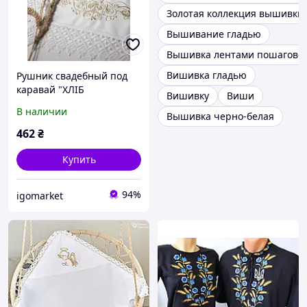
Золотая коллекция вышивки
Вышивание гладью
Вышивка лентами пошагово
Вишивка гладью
Рушник свадебный под
каравай "ХЛІБ
Вишивку
Виши
СІЛЬ"вышивка золото
В наличии
Вышивка черно-белая
гладь
462
₴
Купить
94%
igomarket