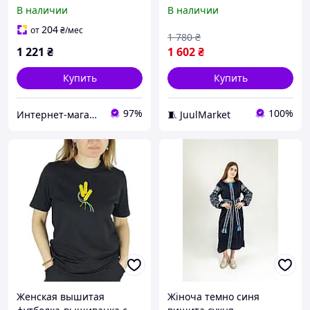
вышивкой батал 1
бежево-золотой
В наличии
В наличии
цветочной вышивкой
204
от
₴
/мес
1 780
₴
1 221
₴
1 602
₴
Купить
Купить
97%
100%
Интернет-магазин «Omoda»
🧵 JuulMarket
Женская вышитая
Жіноча темно синя