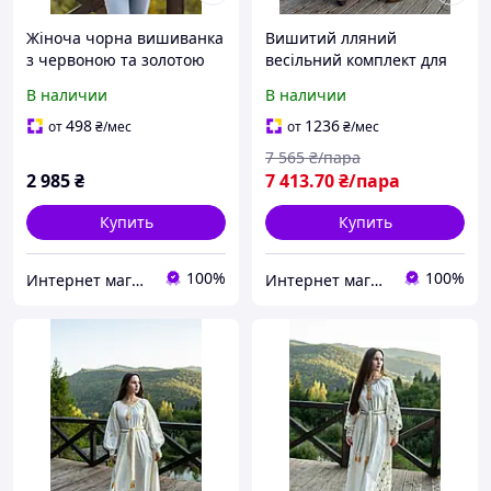
Жіноча чорна вишиванка
Вишитий лляний
з червоною та золотою
весільний комплект для
вишивкою
пари з золотою
В наличии
В наличии
вишивкою.довга вишита
сукня бохо з мереживом
498
1236
от
₴
/мес
от
₴
/мес
7 565
₴/пара
2 985
₴
7 413
.70
₴/пара
Купить
Купить
100%
100%
Интернет магазин "EtnoVyshуvka"
Интернет магазин "EtnoVyshуvka"