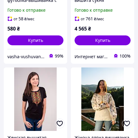
футболка-вышиванка с
вишита сукня
золотыми колосками
Готово к отправке
Готово к отправке
58
761
от
₴
/мес
от
₴
/мес
580
₴
4 565
₴
Купить
Купить
99%
100%
vasha-vushuvanka
Интернет магазин "EtnoVyshуvka"
Женская вышитая
Жіноча лляна вишиванка