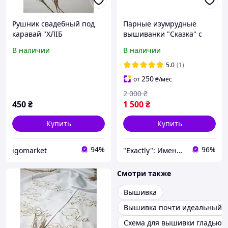
Рушник свадебный под
Парные изумрудные
каравай "ХЛІБ
вышиванки "Сказка" с
СІЛЬ"вышивка золотом,
золотой вшивкой
В наличии
В наличии
гладь
Украина УкраинаТД 44-64
размеры за 1 штуку лен
5.0
(1)
250
от
₴
/мес
2 000
₴
450
₴
1 500
₴
Купить
Купить
94%
96%
igomarket
"Exactly": Именно то, что Вы искали!
Смотри также
Вышивка
Вышивка почти идеальный
Схема для вышивки гладью