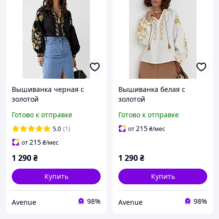
Вышиванка черная с
Вышиванка белая с
золотой
золотой
вышивкой,размеры
вышивкой,размеры
Готово к отправке
Готово к отправке
С-3ХЛ
С-3ХЛ
215
5.0
(1)
от
₴
/мес
215
от
₴
/мес
1 290
₴
1 290
₴
Купить
Купить
98%
98%
Avenue
Avenue