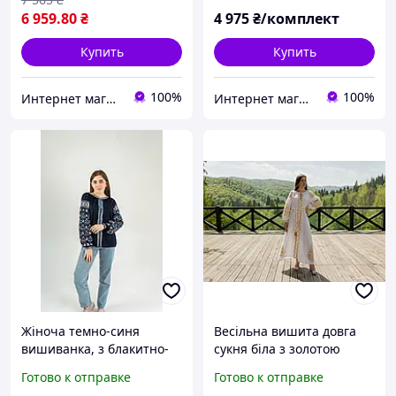
6 959
.80
₴
4 975
₴/комплект
Купить
Купить
100%
100%
Интернет магазин "EtnoVyshуvka"
Интернет магазин "EtnoVyshуvka"
Жіноча темно-синя
Весільна вишита довга
вишиванка, з блакитно-
сукня біла з золотою
золотою вишивкою
вишивкою
Готово к отправке
Готово к отправке