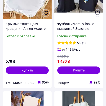
Крыжма тонкая для
Футболки/Family look с
крещения Ангел молится
вышивкой Золотые
гладь, золото (арт.3110)
колосья ,футболки
Готово к отправке
Готово к отправке
вышивки, футболки
вышиванки, футболки с
5.0
(1)
вышиванкой
143
от
₴
/мес
1 650
₴
570
₴
1 430
₴
Купить
Купить
95%
99%
ТМ "Мамине Сонечко"
Тандем