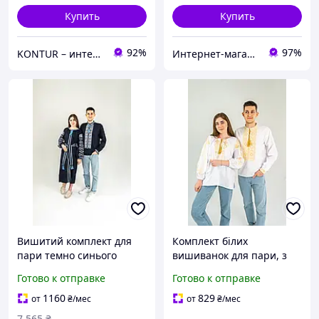
Купить
Купить
92%
97%
KONTUR – интернет магазин
Интернет-магазин «Omoda»
Вишитий комплект для
Комплект білих
пари темно синього
вишиванок для пари, з
кольору з блакитною
золотою вишивкою
Готово к отправке
Готово к отправке
вишивкою
1160
829
от
₴
/мес
от
₴
/мес
7 565
₴