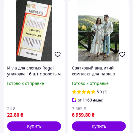
Игла для слепых Regal
Святковий вишитий
упаковка 16 шт с золотым
комплект для пари, з
ушком вышивка бисером,
оливковою та золотою
Готово к отправке
Готово к отправке
нитками, лентами гладью
вишивкою.довга вишита
сукня з клинами оливкова
5.0
(3)
1160
от
₴
/мес
24
₴
7 565
₴
22
.80
₴
6 959
.80
₴
Купить
Купить