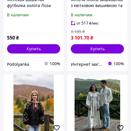
футболка золота Лоза
з квітковою вишивкою та
золотом
В наличии
В наличии
517
от
₴
/мес
3 165
₴
550
₴
3 101
.70
₴
Купить
Купить
100%
100%
Podolyanka
Интернет магазин "EtnoVyshуvka"