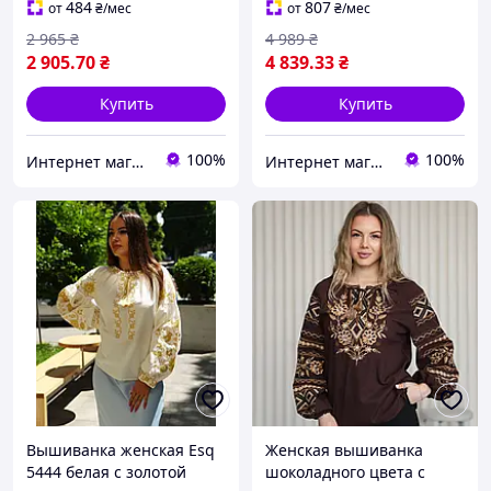
484
807
от
₴
/мес
от
₴
/мес
2 965
₴
4 989
₴
2 905
.70
₴
4 839
.33
₴
Купить
Купить
100%
100%
Интернет магазин "EtnoVyshуvka"
Интернет магазин "EtnoVyshуvka"
Вышиванка женская Esq
Женская вышиванка
5444 белая с золотой
шоколадного цвета с