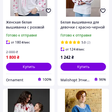
Женская белая
Белая вышиванка для
вышиванка с розовой
девочки с красно-черной
вышивкой льняная
машинной вышивкой
Готово к отправке
Готово к отправке
украинская рубашка
крестиком и кисточками
стильная нежная для
180
от
₴
/мес
5.0
(2)
праздников и
124
от
₴
/мес
2 000
₴
повседневной носки
1 800
₴
1 242
₴
Купить
Купить
100%
96%
Ornament
Malishopt Этническая одежда и головные уборы, все для крещения