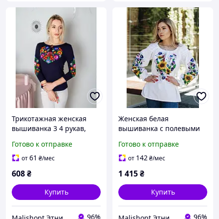
Трикотажная женская
Женская белая
вышиванка 3 4 рукав,
вышиванка с полевыми
Женская футболка
цветами и подсолнухами,
Готово к отправке
Готово к отправке
больших размеров
Вышиванка Анютины
хлопковая рукав 3 4
глазки, Вышиванка
61
142
от
₴
/мес
от
₴
/мес
Подсолнух
608
₴
1 415
₴
Купить
Купить
96%
96%
Malishopt Этническая одежда и головные уборы, все для крещения
Malishopt Этническая одежда и головные уборы, все для крещения