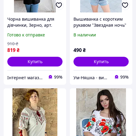
Чорна вишиванка для
Вышиванка с коротким
дівчинки, Зерно, арт.
рукавом "Звездная ночь"
4368
для женщин и девочек-
Готово к отправке
В наличии
подростков синяя
910
₴
819
₴
490
₴
Купить
Купить
99%
99%
Інтернет магазин "Вишиванка.Nет"
Ум-Няшка - вишиванки для всієї сім'ї та дитячий одяг