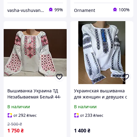
99%
100%
vasha-vushuvanka
Ornament
Вышиванка Украина ТД
Украинская вышиванка
Незабываемая Белый 44-
для женщин и девушек с
64 р Вышиванка
синим орнаментом
В наличии
В наличии
дизайнерская
Вышиванки для женщин
292
233
от
₴
/мес
от
₴
/мес
Женская вышиванка
2 500
₴
1 750
₴
1 400
₴