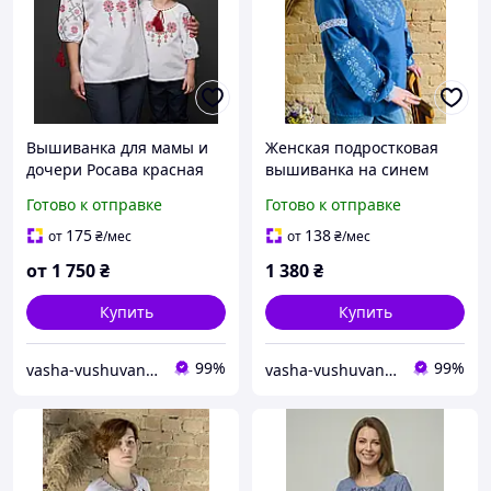
Вышиванка для мамы и
Женская подростковая
дочери Росава красная
вышиванка на синем
домотканном холсте для
Готово к отправке
Готово к отправке
девочки
175
138
от
₴
/мес
от
₴
/мес
от
1 750
₴
1 380
₴
Купить
Купить
99%
99%
vasha-vushuvanka
vasha-vushuvanka