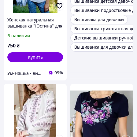
Вышиванка детская девочка
Вышиванки подростковые дл
Вышивака для девочки
Женская натуральная
вышиванка "Юстина" для
Вышиванка трикотажная дет
женщин и девочек-
В наличии
Детские вышиванки ручной 
подростков белая
750
₴
Вышиванка для девочки дли
Купить
99%
Ум-Няшка - вишиванки для всієї сім'ї та дитячий одяг