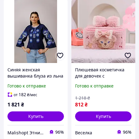
Синяя женская
Плюшевая косметичка
вышиванка блуза из льна
для девочек с
и крапивы с вышивкой
медвежонком и бантиком
Готово к отправке
Готово к отправке
гладью для работы и
для хранения косметики
повседневного стиля S -
и украшений FLAME
182
от
₴
/мес
1 218
₴
XXL
1 821
₴
812
₴
Купить
Купить
96%
96%
Malishopt Этническая одежда и головные уборы, все для крещения
Веселка