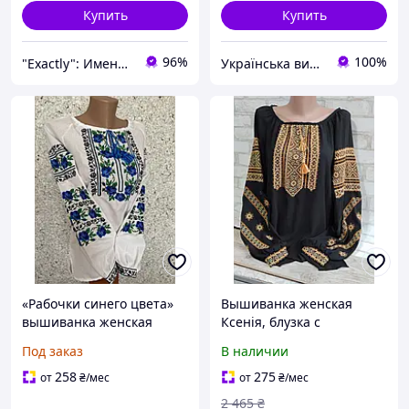
Купить
Купить
96%
100%
"Exactly": Именно то, что Вы искали!
Українська вишиванка
«Рабочки синего цвета»
Вышиванка женская
вышиванка женская
Ксенія, блузка с
блуза для девушки
вышивкой, на шифоне,
Под заказ
В наличии
44-56 р-ры
258
275
от
₴
/мес
от
₴
/мес
2 465
₴