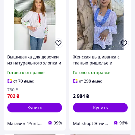
Вышиванка для девочки
Женская вышиванка с
из натурального хлопка и
тканью ришелье и
качественной вышивки.
голубой геометрической
Готово к отправке
Готово к отправке
вышивкой белая летняя
блузка
70
298
от
₴
/мес
от
₴
/мес
780
₴
702
₴
2 984
₴
Купить
Купить
99%
96%
Магазин "Print.Ai"
Malishopt Этническая одежда и головные уборы, все для крещения