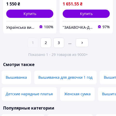
1 550
₴
1 651
.55
₴
Купить
Купить
100%
97%
Українська вишиванка
"ЗАБАВОЧКА-ДЕКОР" магазин, творча майстерня
1
2
3
...
Показано 1 - 29 товаров из 9000+
Смотри также
Вышиванка
Вышиванка для девочки 1 год
Вышит
Детские нарядные платья
Женская сумка
Вышита
Популярные категории