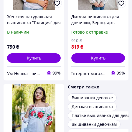
Женская натуральная
Дитяча вишиванка для
вышиванка "Галиция" для
дівчинки, Зерно, арт.
женщин и девочек-
4364
В наличии
Готово к отправке
подростков белая
910
₴
790
₴
819
₴
Купить
Купить
99%
99%
Ум-Няшка - вишиванки для всієї сім'ї та дитячий одяг
Інтернет магазин "Вишиванка.Nет"
Смотри также
Вишиванка девочке
Детская вышиванка
Платье вышиванка для дево
Вышиванки девочкам