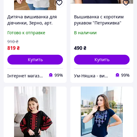
Дитяча вишиванка для
Вышиванка с коротким
дівчинки, Зерно, арт.
рукавом "Петрикивка"
4366
для женщин и девочек-
Готово к отправке
В наличии
подростков синяя
910
₴
819
₴
490
₴
Купить
Купить
99%
99%
Інтернет магазин "Вишиванка.Nет"
Ум-Няшка - вишиванки для всієї сім'ї та дитячий одяг