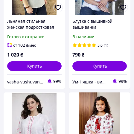
Льняная стильная
Блузка с вышивкой
женская подростковая
вышиванка
вышиванка для девочки с
"Современная" для
Готово к отправке
В наличии
красными и черными
женщин и девочек-
нитями
подростков Белая
102
от
₴
/мес
5.0
(1)
1 020
₴
790
₴
Купить
Купить
99%
99%
vasha-vushuvanka
Ум-Няшка - вишиванки для всієї сім'ї та дитячий одяг