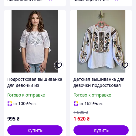
Подростковая вышиванка
Детская вышиванка для
для девочки из
девочки подростковая
домотканого полотна с
рубашка белая с
Готово к отправке
Готово к отправке
серыми розами
длинным рукавом и
украинским орнаментом
100
162
от
₴
/мес
от
₴
/мес
1 800
₴
995
₴
1 620
₴
Купить
Купить