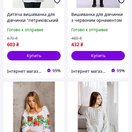
Дитяча вишиванка для
Вишиванка для дівчинки
дівчинки "петриківський
з червоним орнаментом
розпис", арт. 4330
"Ромби"-менші, арт 4337
Готово к отправке
Готово к отправке
670
₴
480
₴
603
₴
432
₴
Купить
Купить
99%
99%
Інтернет магазин "Вишиванка.Nет"
Інтернет магазин "Вишиванка.Nет"