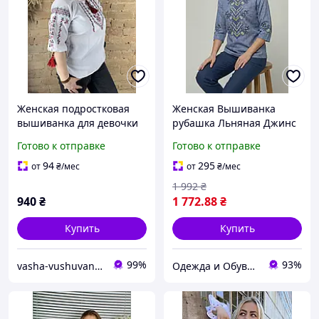
Женская подростковая
Женская Вышиванка
вышиванка для девочки
рубашка Льняная Джинс
из домотканого полотна с
Для пары Family Look 42
Готово к отправке
Готово к отправке
географическим
44 46 48 50 52 54
орнаментом
94
295
от
₴
/мес
от
₴
/мес
1 992
₴
940
₴
1 772
.88
₴
Купить
Купить
99%
93%
vasha-vushuvanka
Одежда и Обувь по Жизни