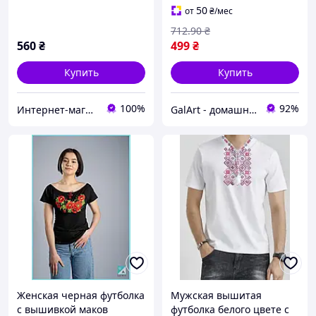
украинском стиле
модель классика Гал1
50
от
₴
/мес
«Веночек»
712
.90
₴
560
₴
499
₴
Купить
Купить
100%
92%
Интернет-магазин Family-tex
GalArt - домашний уют
Женская черная футболка
Мужская вышитая
с вышивкой маков
футболка белого цвете с