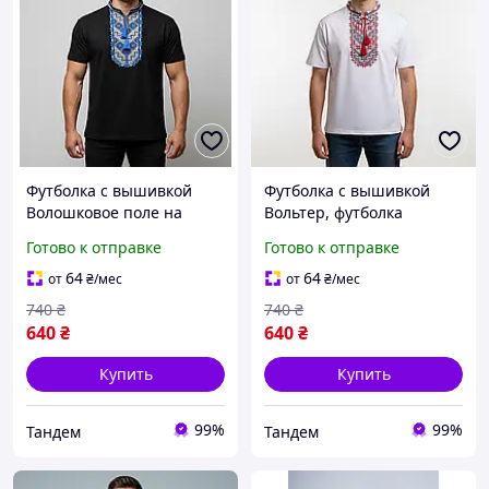
Футболка с вышивкой
Футболка с вышивкой
Волошковое поле на
Вольтер, футболка
черном, футболка
вышивка, футболка
Готово к отправке
Готово к отправке
вышивка, футболка
вышиванка, футболка с
вышиванка, футболка с
вышиванкой, футболка
64
64
от
₴
/мес
от
₴
/мес
вышиванкой
вышитая
740
₴
740
₴
640
₴
640
₴
Купить
Купить
99%
99%
Тандем
Тандем