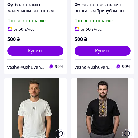
Футболка хаки с
Футболка цвета хаки с
маленьким вышитым
вышитым Тризубом по
Тризубом слева
середине
Готово к отправке
Готово к отправке
50
50
от
₴
/мес
от
₴
/мес
500
₴
500
₴
Купить
Купить
99%
99%
vasha-vushuvanka
vasha-vushuvanka