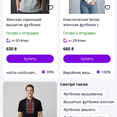
Женская серенькая
Классическая белая
вышитая футболка
женская футболка с
вышиванка с Украинским
украинским орнаментом
Готово к отправке
Готово к отправке
цветочным орнаментом
«Ожерелье»
63
28
от
₴
/мес
от
₴
/мес
630
₴
660
₴
Купить
Купить
99%
100%
vasha-vushuvanka
Виробник вишитого одягу Melanika
Смотри также
Футболка-вышиванка
Вышитые футболки женские
Футболка вишита