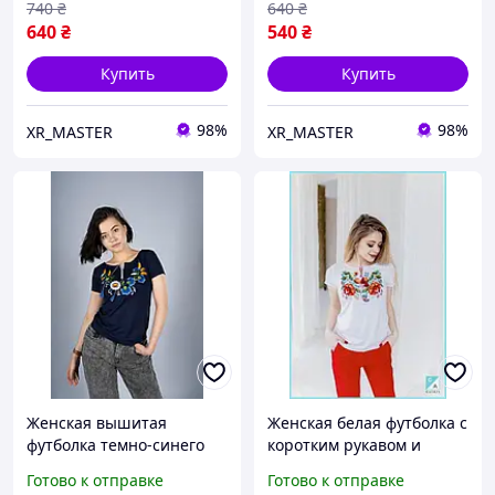
740
₴
640
₴
640
₴
540
₴
Купить
Купить
98%
98%
XR_MASTER
XR_MASTER
Женская вышитая
Женская белая футболка с
футболка темно-синего
коротким рукавом и
цвета с цветочным
украинской вышивкой
Готово к отправке
Готово к отправке
орнаментом в
летняя вышитая сорочка