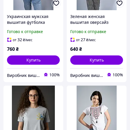
Украинская мужская
Зеленая женская
вышитая футболка
вышитая оверсайз
"Гетьман" белая с серым
футболка с украинской
Готово к отправке
Готово к отправке
символикой "Тризуб"
32
27
от
₴
/мес
от
₴
/мес
760
₴
640
₴
Купить
Купить
100%
100%
Виробник вишитого одягу Melanika
Виробник вишитого одягу Melanika