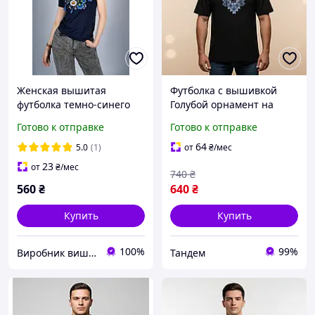
Женская вышитая
Футболка с вышивкой
футболка темно-синего
Голубой орнамент на
цвета с цветочным
черном, футболка
Готово к отправке
Готово к отправке
орнаментом в
вышивка, футболка
украинском стиле
вышиванка, футболка с
64
5.0
(1)
от
₴
/мес
«Веночек»
вышиванкой
23
от
₴
/мес
740
₴
560
₴
640
₴
Купить
Купить
100%
99%
Виробник вишитого одягу Melanika
Тандем