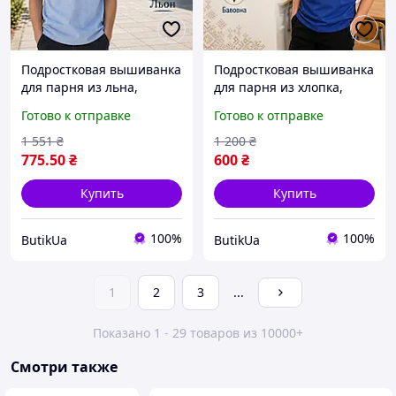
Подростковая вышиванка
Подростковая вышиванка
для парня из льна,
для парня из хлопка,
натуральные вышитые
натуральные вышитые
Готово к отправке
Готово к отправке
футболки с украинской
футболки с украинской
этнической вышивкой
этнической вышивкой
1 551
₴
1 200
₴
775
.50
₴
600
₴
Купить
Купить
100%
100%
ButikUa
ButikUa
1
2
3
...
Показано 1 - 29 товаров из 10000+
Смотри также