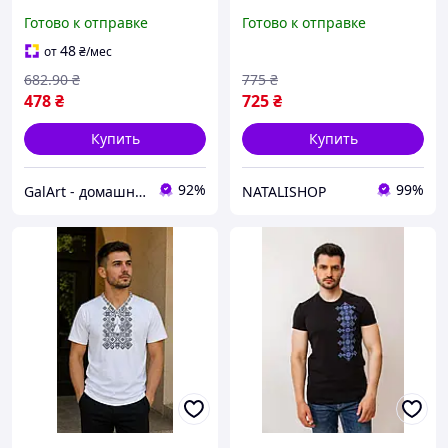
вышитая модель с
ярким орнаментом
Готово к отправке
Готово к отправке
коротким рукавом
размеры 52, 54.
украинская вышиванка
48
от
₴
/мес
Гал1
682
.90
₴
775
₴
478
₴
725
₴
Купить
Купить
92%
99%
GalArt - домашний уют
NATALISHOP