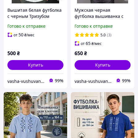
Вышитая белая футболка
Мужская черная
с черным Тризубом
футболка вышиванка с
нежным орнаментом и
Готово к отправке
Готово к отправке
вышитыми трезубцами
50
от
₴
/мес
5.0
(3)
65
от
₴
/мес
500
₴
650
₴
Купить
Купить
99%
99%
vasha-vushuvanka
vasha-vushuvanka