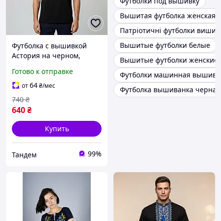
Футболки под вышивку
Вышитая футболка женская 
Патріотичні футболки вишив
Вышитые футболки белые
Футболка с вышивкой
Астория на черном,
Вышитые футболки женские 
черная футболка с
Готово к отправке
Футболки машинная вышивк
вышивкой, футболка
вышитая мужская
64
от
₴
/мес
Футболка вышиванка черная
740
₴
640
₴
Купить
99%
Тандем