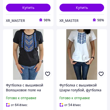
Купить
Купить
98%
98%
XR_MASTER
XR_MASTER
Футболка с вышивкой
Футболка с вышивкой
Волошковое поле на
Шарм голубой, футболка
черном футболка
вышивка,футболка
Готово к отправке
Готово к отправке
вышиванка,футболка
вышиванка,футболка с
вышиванка,футболка с
вышиванкой,футболка
64
54
от
₴
/мес
от
₴
/мес
вышиванкой
вышитая