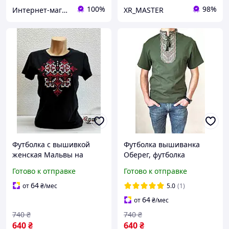
100%
98%
Интернет-магазин Family-tex
XR_MASTER
Футболка с вышивкой
Футболка вышиванка
женская Мальвы на
Оберег, футболка
черном, футболка
вышивка, футболка
Готово к отправке
Готово к отправке
вышивка,футболка
вышиванка, футболка с
вышиванка,футболка с
вышиванкой, футболка
64
от
₴
/мес
5.0
(1)
вышиванкой
вышитая
64
от
₴
/мес
740
₴
740
₴
640
₴
640
₴