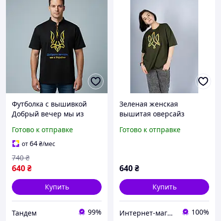
Футболка с вышивкой
Зеленая женская
Добрый вечер мы из
вышитая оверсайз
Украины, футболка
футболка с украинской
Готово к отправке
Готово к отправке
вышивка, футболка
символикой "Тризуб"
вышиванка, футболка с
64
от
₴
/мес
вышиванкой
740
₴
640
₴
640
₴
Купить
Купить
99%
100%
Тандем
Интернет-магазин Family-tex