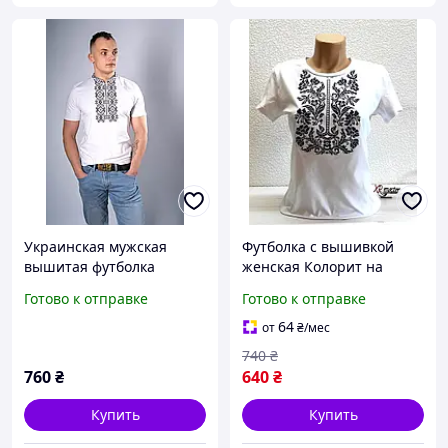
Украинская мужская
Футболка с вышивкой
вышитая футболка
женская Колорит на
"Гетьман" белая с серым
белом, футболка
Готово к отправке
Готово к отправке
вышивка,футболка
вышиванка,футболка с
64
от
₴
/мес
вышиванкой
740
₴
760
₴
640
₴
Купить
Купить