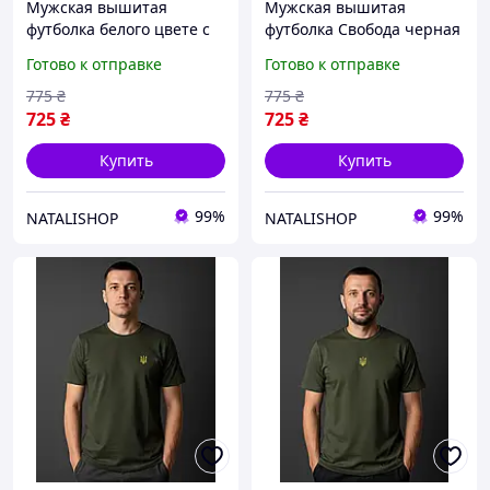
Мужская вышитая
Мужская вышитая
футболка белого цвете с
футболка Свобода черная
серым орнаментом
с орнаментом размер 2ХL
Готово к отправке
Готово к отправке
размеры 2ХL, 3ХL, 4ХL,
5ХL, 6ХL
775
₴
775
₴
725
₴
725
₴
Купить
Купить
99%
99%
NATALISHOP
NATALISHOP