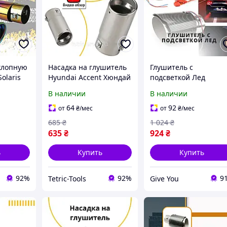
хлопную
Насадка на глушитель
Глушитель с
olaris
Hyundai Accent Хюндай
подсветкой Лед
ис
Акцент декоративная,
Hyundai Accent Хюнд
В наличии
В наличии
ушитель
круглая,
Акцент насадка на
универсальная
глушитель Карбон
64
92
от
₴
/мес
от
₴
/мес
685
₴
1 024
₴
635
₴
924
₴
ь
Купить
Купить
92%
92%
9
Tetric-Tools
Give You