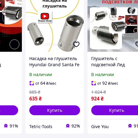
Насадка на глушитель
Глушитель с
д
Hyundai Grand Santa Fe
подсветкой Лед
Starex
Хюндай Гранд Санта
Hyundai Grandeur
В наличии
В наличии
Старекс
Фе декоративная,
Хюндай Грандер
ушитель
круглая,
насадка на глушител
64
92
от
₴
/мес
от
₴
/мес
универсальная
Карбон
685
₴
1 024
₴
635
₴
924
₴
ь
Купить
Купить
91%
92%
9
Tetric-Tools
Give You