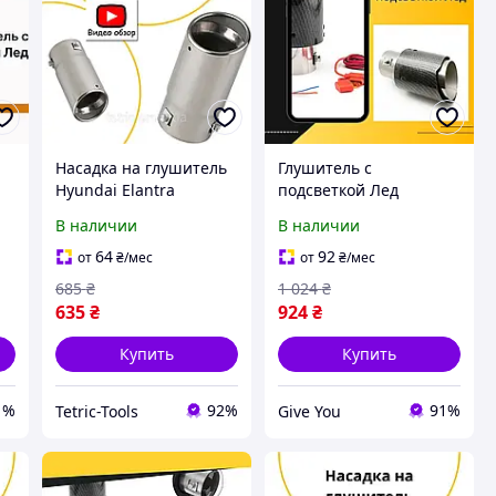
Насадка на глушитель
Глушитель с
Hyundai Elantra
подсветкой Лед
й
Хюндай Элантра
Hyundai Galloper
В наличии
В наличии
декоративная, круглая,
Хюндай Галоппер
универсальная
насадка на глушитель
64
92
от
₴
/мес
от
₴
/мес
Карбон
685
₴
1 024
₴
635
₴
924
₴
Купить
Купить
1%
92%
91%
Tetric-Tools
Give You