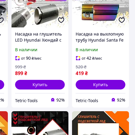
ь
Насадка на глушитель
Насадка на выхлопную
LED Hyundai Хюндай с
трубу Hyundai Santa Fe
а
подсветкой насадка на
Хюндай Санта Фе
В наличии
В наличии
выхлоп Карбон
насадка на глушитель
хром
90
42
от
₴
/мес
от
₴
/мес
999
₴
520
₴
899
₴
419
₴
Купить
Купить
2%
92%
92%
Tetric-Tools
Tetric-Tools