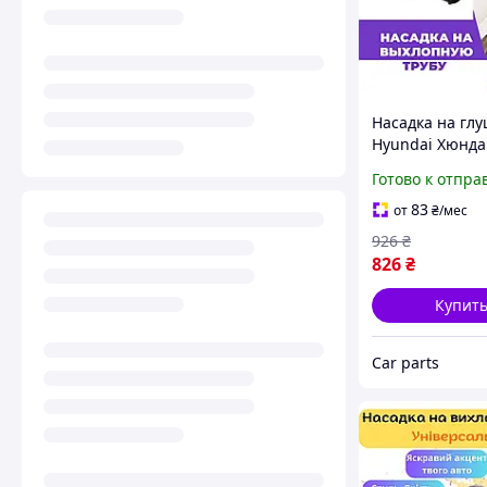
Насадка на гл
Hyundai Хюнда
Насадка на гл
Готово к отпра
хром
83
от
₴
/мес
926
₴
826
₴
Купит
Сar parts