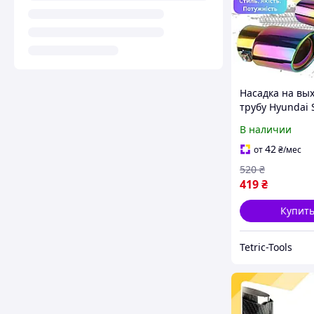
Насадка на вы
трубу Hyundai S
Хюндай Соляр
В наличии
насадка на гл
хром
42
от
₴
/мес
520
₴
419
₴
Купит
Tetric-Tools