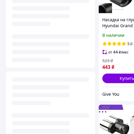
Насадка на гл
Hyundai Grand 
Хюндай Гранд 
В наличии
Фе Насадка че
выхлопную тру
5.0
44
от
₴
/мес
523
₴
443
₴
Купит
Give You