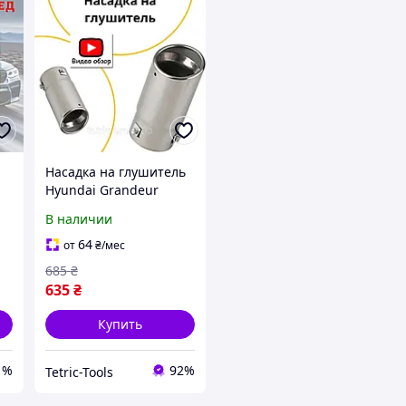
Насадка на глушитель
Hyundai Grandeur
Хюндай Грандер
В наличии
декоративная, круглая,
ь
универсальная
64
от
₴
/мес
685
₴
635
₴
Купить
1%
92%
Tetric-Tools