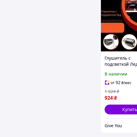
Глушитель с
подсветкой Ле
Hyundai Grand 
В наличии
Хюндай Гранд 
насадка на гл
92
от
₴
/мес
Карбон
1 024
₴
924
₴
Купит
Give You