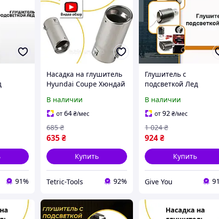
Насадка на глушитель
Глушитель с
д
Hyundai Coupe Хюндай
подсветкой Лед
 Хюндай
Купе декоративная,
Hyundai Excel Хюнда
В наличии
В наличии
а
круглая,
Ексель насадка на
бон
универсальная
глушитель Карбон
64
92
от
₴
/мес
от
₴
/мес
685
₴
1 024
₴
635
₴
924
₴
ь
Купить
Купить
91%
92%
9
Tetric-Tools
Give You