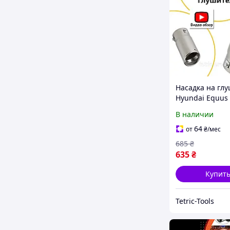
Насадка на гл
Hyundai Equus
Экус декоратив
В наличии
круглая,
универсальная
64
от
₴
/мес
685
₴
635
₴
Купит
Tetric-Tools