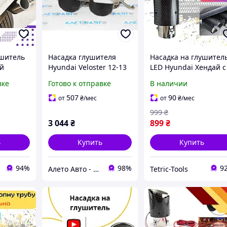
ушитель
Насадка глушителя
Насадка на глушител
й
Hyundai Veloster 12-13
LED Hyundai Хендай с
ушитель
866622V000
подсветкой насадка н
вке
Готово к отправке
В наличии
выхлоп Карбон
507
90
от
₴
/мес
от
₴
/мес
999
₴
3 044
₴
899
₴
ь
Купить
Купить
94%
98%
9
Алето Авто - запчасти на авто из США
Tetric-Tools