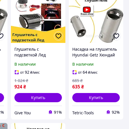
ь
Глушитель с
Насадка на глушитель
подсветкой Лед
Hyundai Getz Хюндай
Hyundai Grand Santa Fe
Гетц декоративная,
В наличии
В наличии
я,
Хюндай Гранд Санта
круглая,
Фе насадка на
универсальная
92
64
от
₴
/мес
от
₴
/мес
глушитель Карбон
1 024
₴
685
₴
924
₴
635
₴
Купить
Купить
2%
91%
92%
Give You
Tetric-Tools