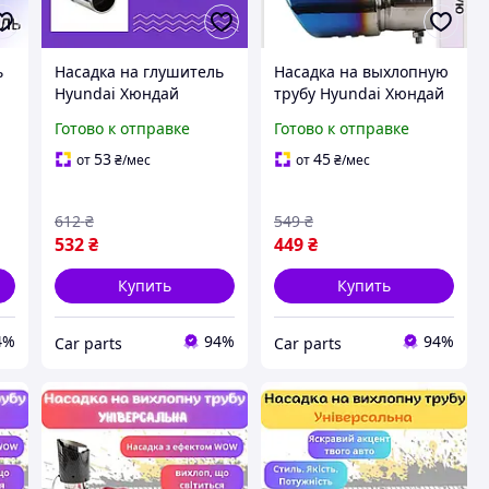
ь
Насадка на глушитель
Насадка на выхлопную
Hyundai Хюндай
трубу Hyundai Хюндай
ую
Насадка на выхлопную
Насадка на выхлопную
Готово к отправке
Готово к отправке
трубу хром NG 1
трубу хром
53
45
от
₴
/мес
от
₴
/мес
612
₴
549
₴
532
₴
449
₴
Купить
Купить
4%
94%
94%
Сar parts
Сar parts