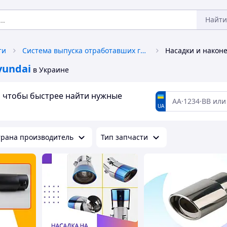
Найти
ти
Система выпуска отработавших газов
yundai
в Украине
а, чтобы быстрее найти нужные
UA
трана производитель
Тип запчасти