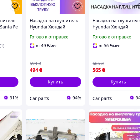
ушитель
Насадка на глушитель
Насадка на глушител
Santa Fe
Hyundai Хюндай
Hyundai Хюндай
Санта
Насадка на выхлопную
Насадка на выхлопн
Готово к отправке
Готово к отправке
рная на
трубу хром
трубу хром NG 2
бу
49
56
(1)
от
₴
/мес
от
₴
/мес
594
₴
665
₴
494
₴
565
₴
ь
Купить
Купить
91%
94%
9
Сar parts
Сar parts