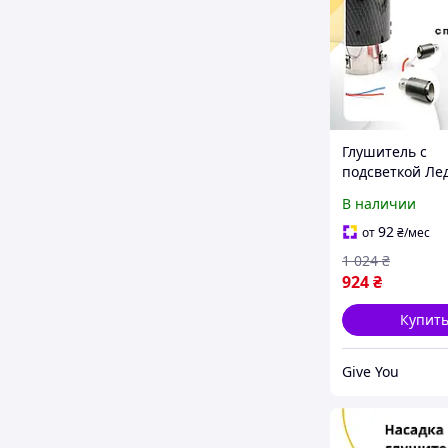
Глушитель с
подсветкой Ле
Hyundai Equus
В наличии
Экус насадка н
глушитель Кар
92
от
₴
/мес
1 024
₴
924
₴
Купит
Give You