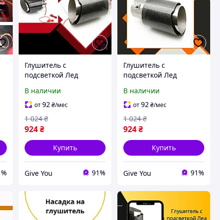
Глушитель с
Глушитель с
подсветкой Лед
подсветкой Лед
ай
Hyundai Coupe Хюндай
Hyundai Elantra
В наличии
В наличии
Купе насадка на
Хюндай Элантра
глушитель Карбон
насадка на глушитель
92
92
от
₴
/мес
от
₴
/мес
Карбон
1 024
₴
1 024
₴
924
₴
924
₴
Купить
Купить
1%
91%
91%
Give You
Give You