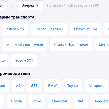
3
...
Вперед
Показано 1 - 29 товаров из 500+
ерии транспорта
Citroen C5
Citroen C-Crosser
Chevrolet Viva
Mini Mini Countryman
Toyota Urban Cruiser
Merce
nto
Suzuki SX4
производители
gant
AS
GBT
BMW
Toyota
Akrapovic
z
Honda
Volvo
Chevrolet
VAG
Peugeot