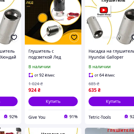
ушитель
Глушитель с
Насадка на глушител
 Хюндай
подсветкой Лед
Hyundai Galloper
ная,
Hyundai Getz Хюндай
Хюндай Галоппер
В наличии
В наличии
Гетц насадка на
декоративная, кругла
глушитель Карбон
универсальная
92
64
от
₴
/мес
от
₴
/мес
1 024
₴
685
₴
924
₴
635
₴
ь
Купить
Купить
92%
91%
9
Give You
Tetric-Tools