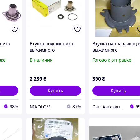
пника
Втулка подшипника
Втулка направляюща
выжимного
выжимного
 Audi A6
направляющая Audi
подшипника Ланос
вке
В наличии
Готово к отправке
5 лейка
A6/VW Passat 94-05
(лейка)
2 239
₴
390
₴
ь
Купить
Купить
98%
87%
9
NIKOLOM
Світ Автозапчастин