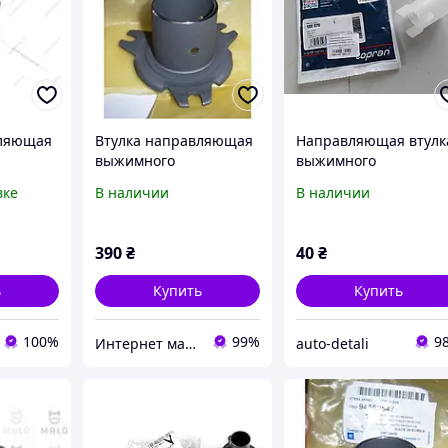
вляющая
Втулка направляющая
Направляющая втулк
выжимного
выжимного
подшипника Ланос
подшипника
вке
В наличии
В наличии
, VW,
сцепления TOPRAN 1
1.5, 1.6,
070 VOLKSWAGEN GOL
1.6D 83->
390
₴
40
₴
AG
ь
Купить
Купить
100%
99%
9
Интернет магазин АвтоМир
auto-detali