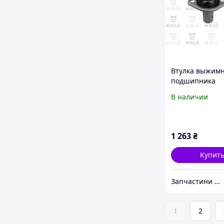
Втулка выжимн
подшипника
направляюща
В наличии
ML5C,ML6
CITROEN/PEUG
210550
1 263
₴
Купит
Запчастини на іномарки
1
2