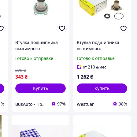
Втулка подшипника
Втулка подшипника
выжимного
выжимного
направляющая VW
направляющая Audi A6
Готово к отправке
Готово к отправке
Caddy II/III/IV/T4/T5/T6
VW Passat 94-05 лейка
10
90-20 31410001701 VIKA
414 0017 10
210
от
₴
/мес
378
₴
343
₴
1 262
₴
Купить
Купить
1%
97%
98%
BusAuto - Продажа оригинальных запчастей к микроавтобусам и иномаркам
WestCar