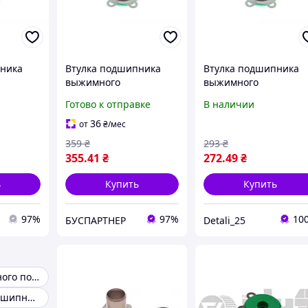
пника
Втулка подшипника
Втулка подшипника
выжимного
выжимного
я VW
направляющая VW
направляющая VW
Готово к отправке
В наличии
T4/T5/T6
Caddy II/III/IV/T4/T5/T6
Caddy II/III/IV/T4/T5/T
701 ,
90-20 31410001701 ,
90-20 31410001701
36
от
₴
/мес
VIKA
Крос код WG2236028
359
₴
293
₴
355
.41
₴
272
.49
₴
ь
Купить
Купить
97%
97%
10
БУСПАРТНЕР
Detali_25
Втулка выжимного подшипника
Выжимной подшипник Volkswagen T4