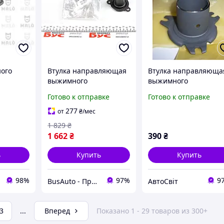
ого
Втулка направляющая
Втулка направляюща
выжимного
выжимного
я
подшипника с
подшипника Ланос
Готово к отправке
Готово к отправке
сальником Audi, VW,
EOT
Skoda, Seat 1.4, 1.5, 1.6,
277
от
₴
/мес
2.0 D (1996-)
1 829
₴
(02A141180A) VAG
1 662
₴
390
₴
ь
Купить
Купить
98%
97%
9
BusAuto - Продажа оригинальных запчастей к микроавтобусам и иномаркам
АвтоСвіт
3
...
Вперед
Показано 1 - 29 товаров из 300+