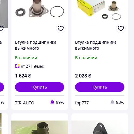
а
Втулка подшипника
Втулка подшипника
выжимного
выжимного
направляющая Audi
направляющая Audi
В наличии
В наличии
00
A6/ VW Passat 94-05
A6/VW Passat 94-05
F
(лейка)
(лейка)
271
от
₴
/мес
1 624
₴
2 028
₴
Купить
Купить
8%
99%
83%
TIR-AUTO
fop777