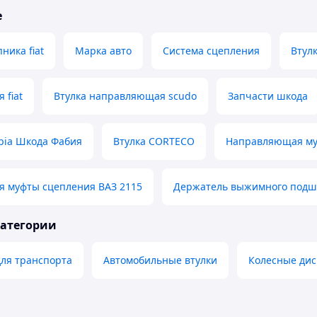
е
ника fiat
Марка авто
Система сцепления
Втулк
 fiat
Втулка направляющая scudo
Запчасти шкода
bia Шкода Фабия
Втулка CORTECO
Направляющая му
 муфты сцепления ВАЗ 2115
Держатель выжимного подш
категории
ля транспорта
Автомобильные втулки
Колесные дис