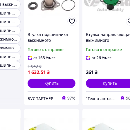
Направляющая выжимного подшипника
Выжимной подшипник golf 2
Выжимной подшипник sprinter
Выжимной подшипник пассат
Втулка подшипника
Втулка направляюща
Подшипник выжимной volkswagen golf
выжимного
выжимного
направляющая Audi
подшипника Audi A3 
Подшипник выжимной kadett
Готово к отправке
Готово к отправке
A6/ VW Passat 94-05
(1996-2003), Seat Leon
Выжимной подшипник vw t5
(лейка) 45719 , Febi
1M (1999-2006), Skoda
163
26
от
₴
/мес
от
₴
/мес
Bilstein
Octavia Tour (1996-
Выжимной подшипник passat b6
1 649
₴
2010), VW Bora
1 632
.51
₴
261
₴
Купить
Купить
97%
9
БУСПАРТНЕР
"Технo-автозапчасти"