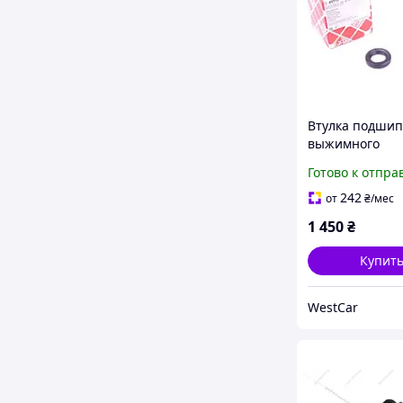
Втулка подши
выжимного
направляющая
Готово к отпра
VW Passat 94-0
45719
242
от
₴
/мес
1 450
₴
Купит
WestCar