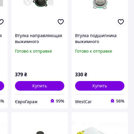
я
Втулка направляющая
Втулка подшипника
выжимного
выжимного
8L
подшипника Audi, VW,
направляющая VW
Готово к отправке
Готово к отправке
Skoda, Seat 1.4, 1.5, 1.6,
Caddy II III IV T4 T5 T6
2.0 D (96-)
90-20 31410001701
(31410001716) VIKA
379
₴
330
₴
Купить
Купить
8%
99%
98%
ЄвроГараж
WestCar