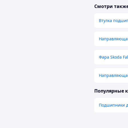
Смотри такж
Втулка подшип
Направляющая
Фара Skoda Fa
Направляющая
Популярные 
Подшипники д