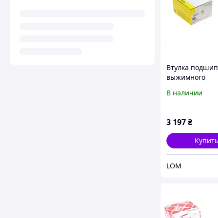
Втулка подши
выжимного
направляющая
В наличии
A4/A6/A8/ VW P
05 (лейка)
3 197
₴
Купит
LOM