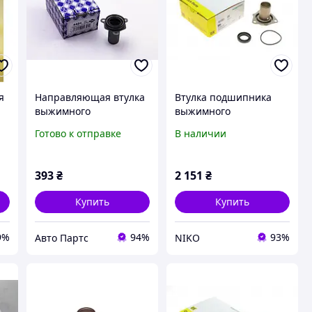
я
Направляющая втулка
Втулка подшипника
выжимного
выжимного
подшипника
направляющая Audi
Готово к отправке
В наличии
Berlingo/Partner
A6/VW Passat 94-05
1.2/1.4i, METALCAUCHO
(лейка)
(04424)
393
₴
2 151
₴
Купить
Купить
9%
94%
93%
Авто Партс
NIKO