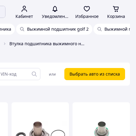
Кабинет
Уведомления
Избранное
Корзина
пника
Выжимной подшипник golf 2
Выжимной под
Втулка подшипника выжимного направляющая VW
Выбрать авто из списка
или