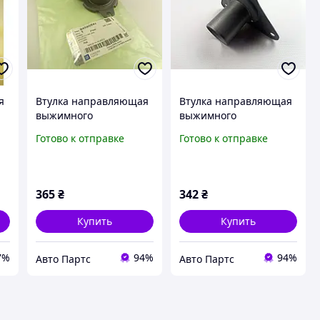
я
Втулка направляющая
Втулка направляющая
выжимного
выжимного
подшипника Lanos 1.5,
подшипника Tucson,
Готово к отправке
Готово к отправке
"GM" (94580547)
MOBIS (4142639260)
(94580547/90112325)
(41426-39260)
365
₴
342
₴
Купить
Купить
7%
94%
94%
Авто Партс
Авто Партс