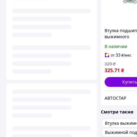
Втулка подши
выжимного
направляюща
В наличии
Caddy II/III/IV/
90-20 31410001
33
от
₴
/мес
VIKA
329
₴
325
.71
₴
Купит
АВТОСТАР
Смотри также