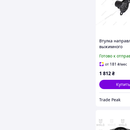
Втулка напра
выжимного
подшипника с
Готово к отпра
сальником Audi
Skoda, Seat 1.4, 
181
от
₴
/мес
2.0 D (1996-)
1 812
₴
(02A141180A) V
Купит
Trade Peak