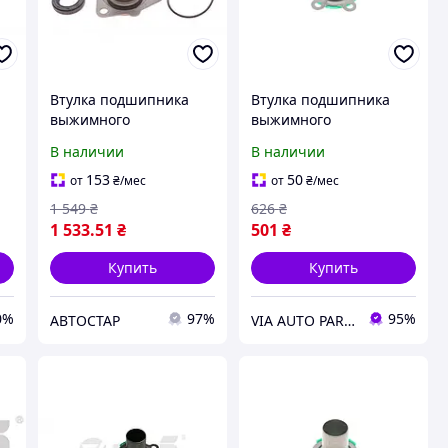
Втулка подшипника
Втулка подшипника
выжимного
выжимного
направляющая Audi
направляющая VW
В наличии
В наличии
6
A6/ VW Passat 94-05
Caddy II/III/IV/T4/T5/T6
(лейка) 45719 , Febi
90-20 VIKA
153
50
от
₴
/мес
от
₴
/мес
Bilstein
1 549
₴
626
₴
1 533
.51
₴
501
₴
Купить
Купить
0%
97%
95%
АВТОСТАР
VIA AUTO PARTS MARKET