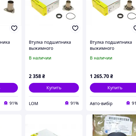
пника
Втулка подшипника
Втулка подшипника
выжимного
выжимного
 Audi
направляющая Audi
направляющая Audi
В наличии
В наличии
assat 97-
A6/VW Passat 94-05
A6/ VW Passat 94-05
(лейка)
(лейка) код 414 0017 
2 358
₴
1 265
.70
₴
ь
Купить
Купить
91%
91%
9
LOM
Авто-вибір