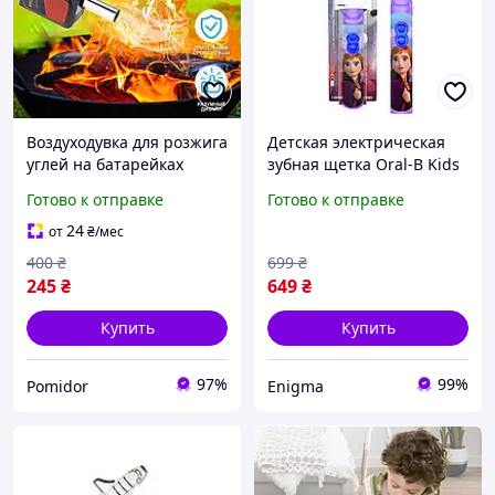
Воздуходувка для розжига
Детская электрическая
углей на батарейках
зубная щетка Oral-B Kids
Автоматическая дуйка
Frozen II Disney для детей
Готово к отправке
Готово к отправке
для барбекю,гриля и
от 3 лет на батарейках
мангала Туристическая
24
от
₴
/мес
PR
400
₴
699
₴
245
₴
649
₴
Купить
Купить
97%
99%
Pomidor
Enigma