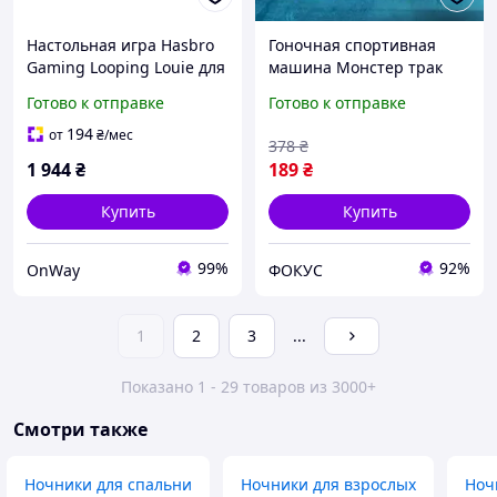
Настольная игра Hasbro
Гоночная спортивная
Gaming Looping Louie для
машина Монстер трак
детей от 4 лет 2-4 игрока
для детей от 3х лет
Готово к отправке
Готово к отправке
с самолетом на
Канатный конструктор
батарейках 3D игровое
trix trux на батарейках
194
от
₴
/мес
378
₴
1 944
₴
189
₴
Купить
Купить
99%
92%
OnWay
ФОКУС
1
2
3
...
Показано 1 - 29 товаров из 3000+
Смотри также
Ночники для спальни
Ночники для взрослых
Ноч