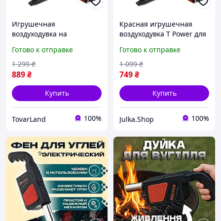
Игрушечная
Красная игрушечная
воздуходувка на
воздуходувка T Power для
батарейках красная
детей от 3 лет работает
Готово к отправке
Готово к отправке
имитация садового
на батарейках как
инструмента для детей от
садовый инвентарь
1 299
₴
1 099
₴
3 лет T Power
889
₴
749
₴
Купить
Купить
100%
100%
TovarLand
Julka.Shop