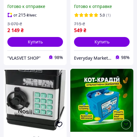
дисплеем и микрофоном
мотоцикл на батарейках
Готово к отправке
Готово к отправке
61 клавиша Работает от
сети и на батарейках
215
от
₴
/мес
5.0
(1)
Синтезаторы для детей
3 070
₴
715
₴
2 149
₴
549
₴
Купить
Купить
98%
98%
"VLASVET SHOP"
Everyday Market 0965612251