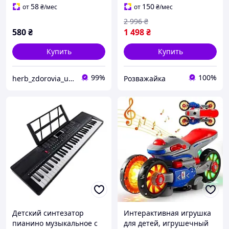
для детей от 6 лет
58
150
от
₴
/мес
от
₴
/мес
2 996
₴
580
₴
1 498
₴
Купить
Купить
99%
100%
herb_zdorovia_ukraine
Розважайка
Детский синтезатор
Интерактивная игрушка
пианино музыкальное с
для детей, игрушечный