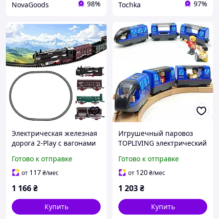
98%
97%
NovaGoods
Tochka
Электрическая железная
Игрушечный паровоз
дорога 2-Play с вагонами
TOPLIVING электрический
для детей от 4 лет
с подвижными фигурками
Готово к отправке
Готово к отправке
развивающая игрушка на
для детей 3-5 лет синий
батарейках
на батарейках AA
117
120
от
₴
/мес
от
₴
/мес
1 166
₴
1 203
₴
Купить
Купить