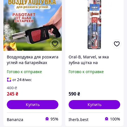
Воздуходувка для розжига
Oral-B, Marvel, м яка
углей на батарейках
зубна щітка на
Автоматическая дуйка
батарейках, для дітей від
Готово к отправке
Готово к отправке
для барбекю,гриля и
3 років, зі смаком Marvel
мангала Туристическая
Avengers, 1 шт.
24
от
₴
/мес
400
₴
245
₴
590
₴
Купить
Купить
95%
100%
Bananza
Iherb.best