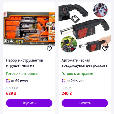
Набор инструментов
Автоматическая
игрушечный на
воздуходувка для розжига
батарейках для детей 28 x
углей на батарейках
Готово к отправке
Готово к отправке
46 x 6 см GN-17437
Дуйка для барбекю,гриля
и мангала Туристическая
69
24
от
₴
/мес
от
₴
/мес
TC
1 171
₴
395
₴
689
₴
240
₴
Купить
Купить