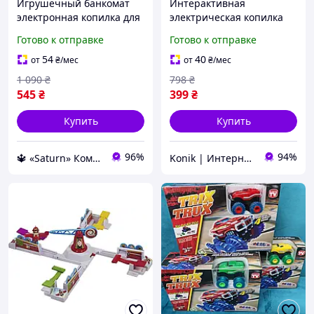
Игрушечный банкомат
Интерактивная
электронная копилка для
электрическая копилка
детей с кодом детский
для детей Детская
Готово к отправке
Готово к отправке
сейф на батарейках с
копилка сейф для монет
отпечатком пальца
на батарейках Копилка
54
40
от
₴
/мес
от
₴
/мес
для денег
1 090
₴
798
₴
545
₴
399
₴
Купить
Купить
96%
94%
🔱 «Saturn» Компетентность! Качество товара! Быстрая отправка! ✅
Konik | Интернет-магазин