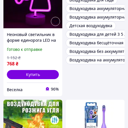
Воздуходувка аккумуляторная
Воздуходувка аккумуляторна
Детская воздуходувка
Воздуходувка для детей 3 5 л
Неоновый светильник в
форме единорога LED на
Воздуходувка бесщёточная а
батарейках уютный
Готово к отправке
Воздуходувка без аккумулято
ночник для детей и
взрослых декор комнаты
1 152
₴
Воздуходувка на аккумулятор
FLAME
768
₴
Купить
96%
Веселка