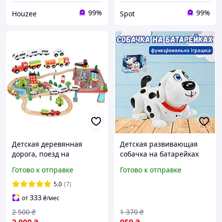
99%
99%
Houzee
Spot
Детская деревянная
Детская развивающая
дорога, поезд на
собачка на батарейках
батарейках 88 элементов
функциональная
Готово к отправке
Готово к отправке
3.3 м, детская дорога,
интерактивная игрушка
детская железная дорога
рассказывает сказки
5.0
(7)
ходит для детей
333
от
₴
/мес
2 500
₴
1 370
₴