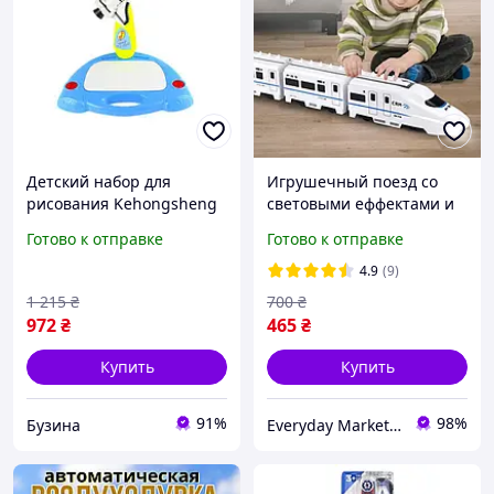
Детский набор для
Игрушечный поезд со
рисования Kehongsheng
световыми еффектами и
Доска с проектором
реалистичными звуками
Готово к отправке
Готово к отправке
Ракета, на батарейках,
на батарейках для детей
для детей от 4 лет,
от 3 лет
4.9
(9)
голубой
1 215
₴
700
₴
972
₴
465
₴
Купить
Купить
91%
98%
Бузина
Everyday Market 0965612251