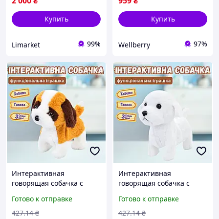
2 000
₴
959
₴
Купить
Купить
99%
97%
Limarket
Wellberry
Интерактивная
Интерактивная
говорящая собачка с
говорящая собачка с
движениями
движениями
Готово к отправке
Готово к отправке
функциональная
функциональная
развивающая для детей
развивающая для детей
427
.14
₴
427
.14
₴