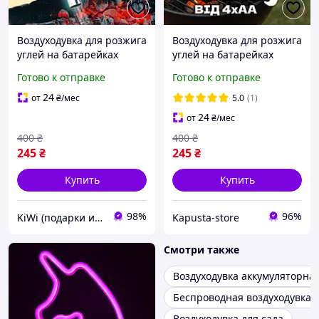
Воздуходувка для розжига
Воздуходувка для розжига
углей на батарейках
углей на батарейках
Автоматическая дуйка
Автоматическая дуйка
Готово к отправке
Готово к отправке
для барбекю,гриля и
для барбекю,гриля и
мангала Туристическая
мангала Туристическая
24
от
₴
/мес
5.0
(1)
KW
KA
24
от
₴
/мес
400
₴
400
₴
245
₴
245
₴
Купить
Купить
98%
96%
KiWi (подарки и декор для дома)
Kapusta-store
Смотри также
Воздуходувка аккумуляторна
Беспроводная воздуходувка
Воздуходувка для сада