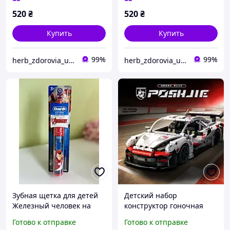
520
₴
520
₴
Купить
Купить
99%
99%
herb_zdorovia_ukraine
herb_zdorovia_ukraine
Зубная щетка для детей
Детский набор
Железный человек на
конструктор гоночная
батарейке
машина с отверткой и
Готово к отправке
Готово к отправке
пультом на батарейках