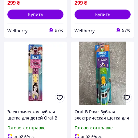
мягкая игрушка на
игрушка на батарейках
299
₴
299
₴
батарейках игрушка-
игрушка-робот Белый
робот
Купить
Купить
97%
97%
Wellberry
Wellberry
Электрическая зубная
Oral-B Pixar Зубная
щетка для детей Oral-B
электрическая щетка для
Принцесса Диснея
детей на батарейках,
Готово к отправке
Готово к отправке
мягкая «Пиксар» Джеймс
Пи Салливан
52
52
от
₴
/мес
от
₴
/мес