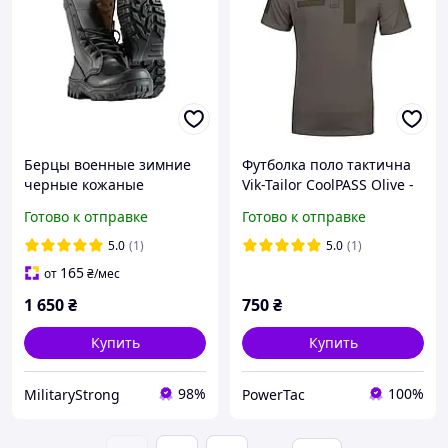
Берцы военные зимние
Футболка поло тактична
черные кожаные
Vik-Tailor CoolPASS Olive -
искусственный мех
легке дихаюче чоловіче
Готово к отправке
Готово к отправке
поло (розміри 44, 50, 52,
56, 58)
5.0
(1)
5.0
(1)
165
от
₴
/мес
1 650
₴
750
₴
Купить
Купить
98%
100%
MilitaryStrong
PowerTac