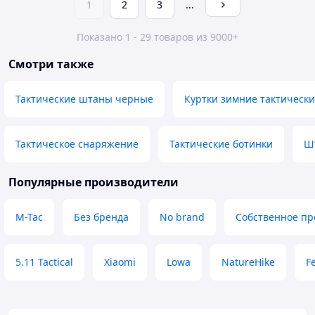
1
2
3
...
Показано 1 - 29 товаров из 9000+
Смотри также
Тактические штаны черные
Куртки зимние тактическ
Тактическое снаряжение
Тактические ботинки
Ш
Популярные производители
M-Tac
Без бренда
No brand
Собственное пр
5.11 Tactical
Xiaomi
Lowa
NatureHike
F