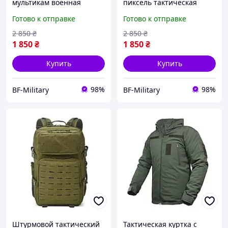
мультикам военная
пиксель тактическая
курточка Vik Tailor Hunter
курточка рип-стоп Vik
Готово к отправке
Готово к отправке
рип-стоп весенняя куртка
Tailor Hunter весенняя
мультикам зсу BAGS
куртка пиксель пиксель
2 850
₴
2 850
₴
1 850
₴
1 850
₴
Купить
Купить
98%
98%
BF-Military
BF-Military
Штурмовой тактический
Тактическая куртка с