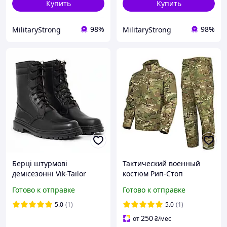
Купить
Купить
98%
98%
MilitaryStrong
MilitaryStrong
Берці штурмові
Тактический военный
демісезонні Vik-Tailor
костюм Рип-Стоп
NATO Black, армійські
Мультикам/ Армейская
Готово к отправке
Готово к отправке
берці (розміри 36-48)
мужская форма Осень-
Весна/ Форма мультикам
5.0
(1)
5.0
(1)
для военных
250
от
₴
/мес