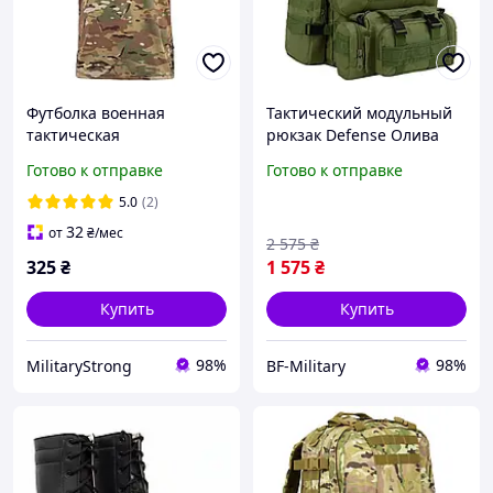
Футболка военная
Тактический модульный
тактическая
рюкзак Defense Олива
потоотводящая Coolmax
Хаки (50 литров) с
Готово к отправке
Готово к отправке
Мультикам
навесными подсумками
5.0
(2)
32
от
₴
/мес
2 575
₴
325
₴
1 575
₴
Купить
Купить
98%
98%
MilitaryStrong
BF-Military