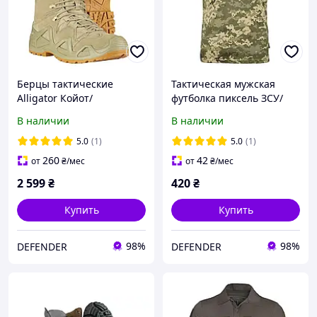
Берцы тактические
Тактическая мужская
Alligator Койот/
футболка пиксель ЗСУ/
Демисезонные военные
Армейская футболка
В наличии
В наличии
кожаные ботинки/
потоотводная Coolmax/
Весенне-осенние
Военная футболка
5.0
(1)
5.0
(1)
водонепроницаемые
260
42
от
₴
/мес
от
₴
/мес
армейские берцы
2 599
₴
420
₴
Купить
Купить
98%
98%
DEFENDER
DEFENDER