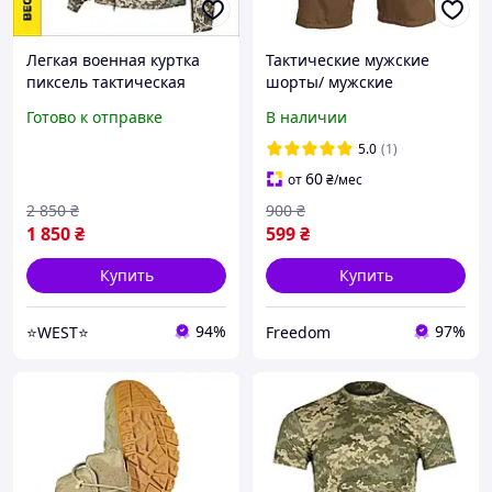
Легкая военная куртка
Тактические мужские
пиксель тактическая
шорты/ мужские
курточка рип-стоп Vik
армейские шорты койот/
Готово к отправке
В наличии
Tailor Hunter весенняя
шорты для военных
куртка пиксель пиксель
летние Rip-Stop/
5.0
(1)
зсу WEST
60
от
₴
/мес
2 850
₴
900
₴
1 850
₴
599
₴
Купить
Купить
94%
97%
⭐️WEST⭐️
Freedom