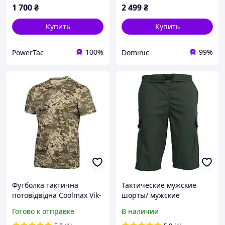
1 700
₴
2 499
₴
Купить
Купить
100%
99%
PowerTac
Dominic
Футболка тактична
Тактические мужские
потовідвідна Coolmax Vik-
шорты/ мужские
Tailor ММ-14 Піксель ЗСУ
армейские шорты олива/
Готово к отправке
В наличии
(розміри 44-60)
шорты для военных