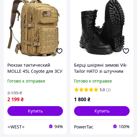
Рюкзак тактический
Берці шкіряні зимові Vik-
MOLLE 45L Coyote для ЗСУ
Tailor НАТО зі штучним
полиэстер 600D с ПВХ
хутром Чорні (розміри 35
Готово к отправке
Готово к отправке
покрытием Койот сумка
- 48)
WEST
5.0
(2)
3 199
₴
2 199
₴
1 800
₴
Купить
Купить
94%
100%
⭐️WEST⭐️
PowerTac