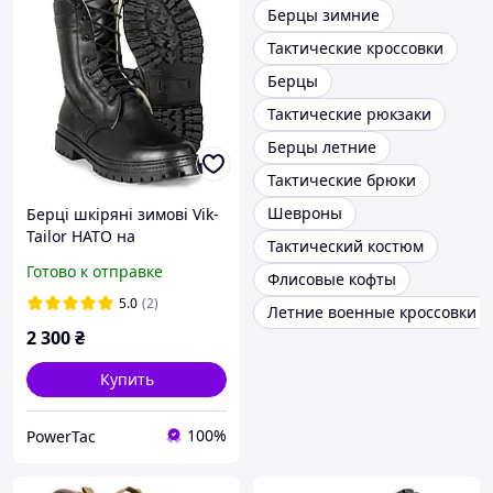
Берцы зимние
Тактические кроссовки
Берцы
Тактические рюкзаки
Берцы летние
Тактические брюки
Шевроны
Берці шкіряні зимові Vik-
Tailor НАТО на
Тактический костюм
натуральному хутрі Чорні
Готово к отправке
Флисовые кофты
(розміри 36, 37, 39-42, 44,
46, 48)
5.0
(2)
Летние военные кроссовки
2 300
₴
Купить
100%
PowerTac