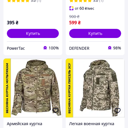
летние Rip-Stop/
5.0
(1)
5.0
(1)
60
от
₴
/мес
900
₴
395
₴
599
₴
Купить
Купить
100%
98%
PowerTac
DEFENDER
Армейская куртка
Легкая военная куртка