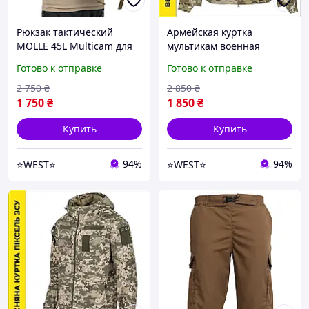
Рюкзак тактический
Армейская куртка
MOLLE 45L Multicam для
мультикам военная
ЗСУ полиэстер 600D с ПВХ
курточка Vik Tailor Hunter
Готово к отправке
Готово к отправке
покрытием Мультикам
рип-стоп весенняя куртка
сумка WEST
мультикам зсу WEST
2 750
₴
2 850
₴
1 750
₴
1 850
₴
Купить
Купить
94%
94%
⭐️WEST⭐️
⭐️WEST⭐️