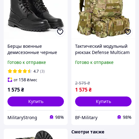
Берцы военные
Тактический модульный
демисезонные черные
рюкзак Defense Multicam
натуральная кожа
(50 литров) с навесными
Готово к отправке
Готово к отправке
штурмовые Vik-Tailor
подсумками
4.7
(3)
158
от
₴
/мес
2 575
₴
1 575
₴
1 575
₴
Купить
Купить
98%
98%
MilitaryStrong
BF-Military
Смотри также