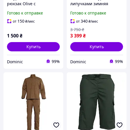
рюкзак Olive с
липучками зимняя
креплением Molle/
SoftShell Олива/
Готово к отправке
Готово к отправке
военный рюкзак 45
Водоотталкивающая
литров оливковый/
армейская куртка хаки с
150
340
от
₴
/мес
от
₴
/мес
капюшоном
3 750
₴
1 500
₴
3 399
₴
Купить
Купить
99%
99%
Dominic
Dominic