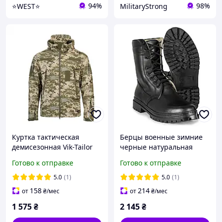
94%
98%
⭐️WEST⭐️
MilitaryStrong
Куртка тактическая
Берцы военные зимние
демисезонная Vik-Tailor
черные натуральная
SoftShell (Софтшел) MM-
кожа на натуральном
Готово к отправке
Готово к отправке
14 Пиксель ВСУ
меху
5.0
(1)
5.0
(1)
158
214
от
₴
/мес
от
₴
/мес
1 575
₴
2 145
₴