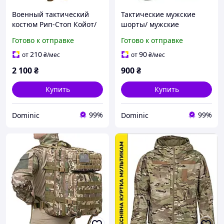
Военный тактический
Тактические мужские
костюм Рип-Стоп Койот/
шорты/ мужские
Форма Весна - Лето для
армейские шорты олива/
Готово к отправке
Готово к отправке
военных/ Армейский
шорты для военных
демисезонный костюм
летние Rip-Stop/
210
90
от
₴
/мес
от
₴
/мес
2 100
₴
900
₴
Купить
Купить
99%
99%
Dominic
Dominic