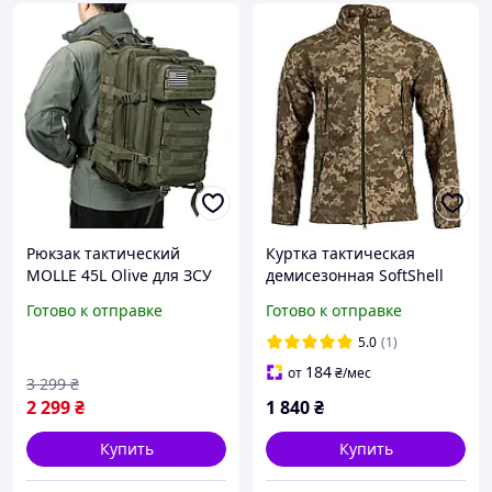
Рюкзак тактический
Куртка тактическая
MOLLE 45L Olive для ЗСУ
демисезонная SoftShell
полиэстер 600D с ПВХ
пиксель ЗСУ с липучками
Готово к отправке
Готово к отправке
покрытием Олива Хаки
для шевронов
сумка WEST
5.0
(1)
184
от
₴
/мес
3 299
₴
2 299
₴
1 840
₴
Купить
Купить