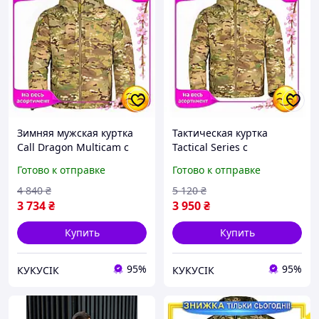
Зимняя мужская куртка
Тактическая куртка
Call Dragon Multicam с
Tactical Series с
подкладкой Omni-Heat
подкладкой Omni-Heat
Готово к отправке
Готово к отправке
для военнослужащих
демисезонная для
тактическая куртка CI-88
мужчин весна осень
4 840
₴
5 120
₴
камуфляж M CI-88
3 734
₴
3 950
₴
Купить
Купить
95%
95%
КУКУСІК
КУКУСІК