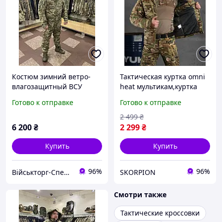
Костюм зимний ветро-
Тактическая куртка omni
влагозащитный ВСУ
heat мультикам,куртка
(куртка+брюки) ПИКСЕЛЬ
камуфляжная осень
Готово к отправке
Готово к отправке
ММ-14 р.58 (6)
зима,бушлат омни хит
мультикам
2 499
₴
6 200
₴
2 299
₴
Купить
Купить
96%
96%
Військторг-Спецодяг на Різдвяній | ТМ «Спецвік»
SKORPION
Смотри также
Тактические кроссовки