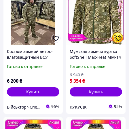
Костюм зимний ветро-
Мужская зимняя куртка
влагозащитный ВСУ
SoftShell Max-Heat ММ-14
(куртка+брюки) ПИКСЕЛЬ
пиксель для
Готово к отправке
Готово к отправке
ММ-14 р.46(2)
военнослужащих
утепленная с капюшоном
6 940
₴
CI-88
6 200
₴
5 354
₴
Купить
Купить
96%
95%
Військторг-Спецодяг на Різдвяній | ТМ «Спецвік»
КУКУСІК