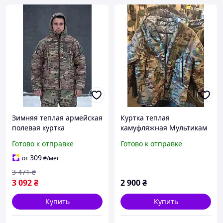
Зимняя теплая армейская
Куртка теплая
полевая куртка
камуфляжная Мультикам
мультикам с капюшоном
с подкладкой Omni-Heat
Готово к отправке
Готово к отправке
309
от
₴
/мес
3 471
₴
3 092
₴
2 900
₴
Купить
Купить