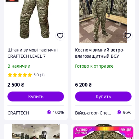
Штани зимові тактичні
Костюм зимний ветро-
CRAFTECH LEVEL 7
влагозащитный ВСУ
Multicam
(куртка+брюки) ПИКСЕЛЬ
В наличии
Готово к отправке
ММ-14 р.48(5)
5.0
(1)
2 500
₴
6 200
₴
Купить
Купить
100%
96%
CRAFTECH
Військторг-Спецодяг на Різдвяній | ТМ «Спецвік»