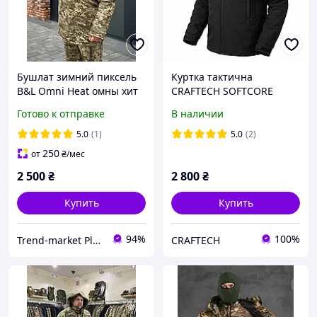
Бушлат зимний пиксель
Куртка тактична
B&L Omni Heat омны хит
CRAFTECH SOFTCORE
Black
Готово к отправке
В наличии
5.0
(1)
5.0
(2)
250
от
₴
/мес
2 500
₴
2 800
₴
Купить
Купить
94%
100%
Trend-market Plus
CRAFTECH