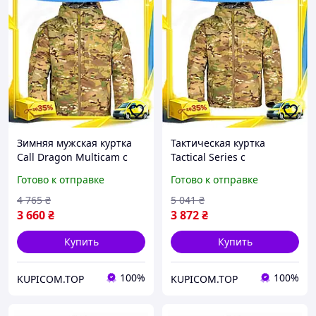
Зимняя мужская куртка
Тактическая куртка
Call Dragon Multicam с
Tactical Series с
подкладкой Omni-Heat
подкладкой Omni-Heat
Готово к отправке
Готово к отправке
для военнослужащих
демисезонная для
тактическая куртка KU-22
мужчин весна осень
4 765
₴
5 041
₴
камуфляж M KU-22
3 660
₴
3 872
₴
Купить
Купить
100%
100%
KUPICOM.TOP
KUPICOM.TOP