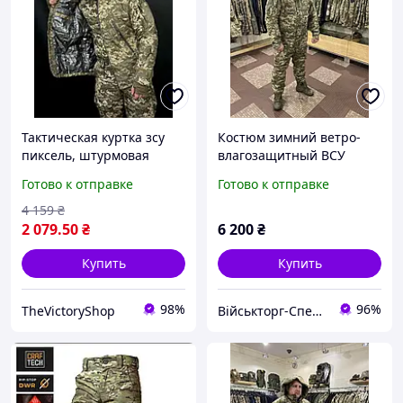
Тактическая куртка зсу
Костюм зимний ветро-
пиксель, штурмовая
влагозащитный ВСУ
куртка пиксель на
(куртка+брюки) ПИКСЕЛЬ
Готово к отправке
Готово к отправке
подкладке, мужская
ММ-14 р.52 (6)
куртка рип-стоп пиксель
4 159
₴
frocgs
2 079
.50
₴
6 200
₴
Купить
Купить
98%
96%
TheVictoryShop
Військторг-Спецодяг на Різдвяній | ТМ «Спецвік»