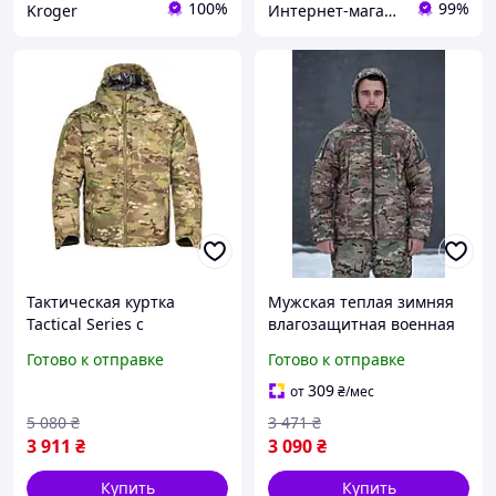
100%
99%
Kroger
Интернет-магазин Dream
Тактическая куртка
Мужская теплая зимняя
Tactical Series с
влагозащитная военная
подкладкой Omni-Heat
куртка мультикам Omni
Готово к отправке
Готово к отправке
демисезонная для
Heat Level 7
мужчин весна осень
309
от
₴
/мес
камуфляж M VE-33
5 080
₴
3 471
₴
3 911
₴
3 090
₴
Купить
Купить