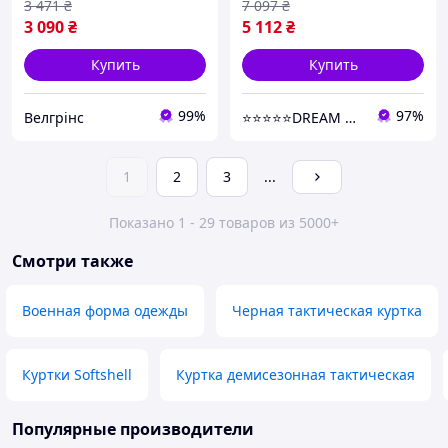
3 471
₴
7 097
₴
3 090
₴
5 112
₴
Купить
Купить
99%
97%
Велгрінс
⭐️⭐️⭐️⭐️⭐️DREAM ON SHOP
1
2
3
...
Показано 1 - 29 товаров из 5000+
Смотри также
Военная форма одежды
Черная тактическая куртка
Куртки Softshell
Куртка демисезонная тактическая
Популярные производители