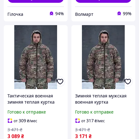
94%
99%
Гілочка
Волмарт
Тактическая военная
Зимняя теплая мужская
зимняя теплая куртка
военная куртка
мультикам с капюшоном
мультикам
Готово к отправке
Готово к отправке
309
317
от
₴
/мес
от
₴
/мес
3 471
₴
3 471
₴
3 089
₴
3 171
₴