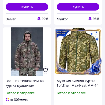
Купить
Купить
99%
98%
Delver
Nyukor
Военная теплая зимняя
Мужская зимняя куртка
куртка мультикам
SoftShell Max-Heat ММ-14
пиксель для
Готово к отправке
Готово к отправке
военнослужащих
утепленная с капюшоном
309
от
₴
/мес
DM-11