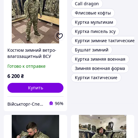
Call dragon
Флисовые кофты
Куртка мультикам
Куртка пиксель зсу
Куртки зимние тактические
Бушлат зимний
Костюм зимний ветро-
влагозащитный ВСУ
Куртка зимняя военная
(куртка+брюки) ПИКСЕЛЬ
Готово к отправке
Зимняя военная форма
ММ-14 р.50 (6)
6 200
₴
Куртки тактические
Купить
96%
Військторг-Спецодяг на Різдвяній | ТМ «Спецвік»