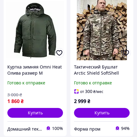
Куртка зимняя Omni Heat
Тактический Бушлат
Олива размер M
Arctic Shield SoftShell
Multicam с утеплением
Готово к отправке
Готово к отправке
Omni-Heat
300
от
₴
/мес
3 000
₴
1 860
₴
2 999
₴
Купить
Купить
100%
94%
Домашний текстиль Криспол
Форма пром