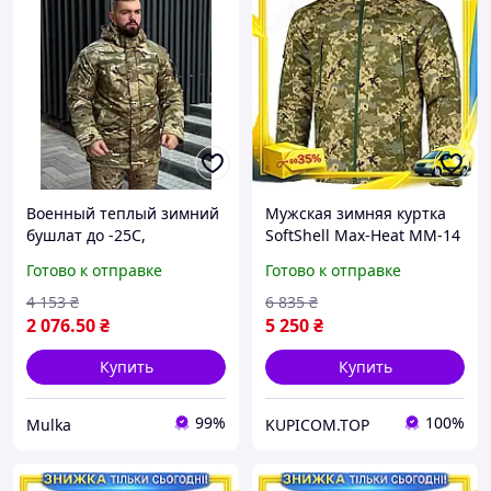
Военный теплый зимний
Мужская зимняя куртка
бушлат до -25С,
SoftShell Max-Heat ММ-14
армейская теплая куртка
пиксель для
Готово к отправке
Готово к отправке
мультикам, тактический
военнослужащих
бушлат мультикам 56
утепленная с капюшоном
4 153
₴
6 835
₴
dscxn
KU-22
2 076
.50
₴
5 250
₴
Купить
Купить
99%
100%
Mulka
KUPICOM.TOP