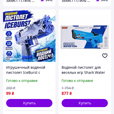
Захист і стиль — в одному магазині
Захист і стиль — в одному магазині
Игрушечный водяной
Водяной пистолет для
пистолет IceBurst с
веселых игр Shark Water
ручной помповой
Gun, водный пистолет с
Готово к отправке
Готово к отправке
подачей воды
большой дальностью,
прозрачным корпусом и
водяной бластер акула
200
₴
1 754
₴
дальностью выстрела до
99
₴
877
₴
10 м
Купить
Купить