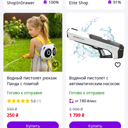
100%
91%
ShopInDrawer
Elite Shop
Водный пистолет рюкзак
Водяной пистолет с
Панда с помпой
автоматическим насосом
накачивания, Водяной
CHEETAH / Водный
Готово к отправке
Готово к отправке
пистолет для детей с
Бластер на аккумуляторе
баллоном для воды
Черно-белый
180
5.0
(1)
от
₴
/мес
550
₴
2 500
₴
250
₴
1 799
₴
Купить
Купить