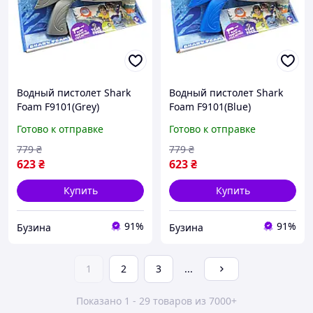
Водный пистолет Shark
Водный пистолет Shark
Foam F9101(Grey)
Foam F9101(Blue)
стреляет пеной,
стреляет пеной,
Готово к отправке
Готово к отправке
дальность 4-5 метров
дальность 4-5 метров
buzyna
buzyna
779
₴
779
₴
623
₴
623
₴
Купить
Купить
91%
91%
Бузина
Бузина
1
2
3
...
Показано 1 - 29 товаров из 7000+