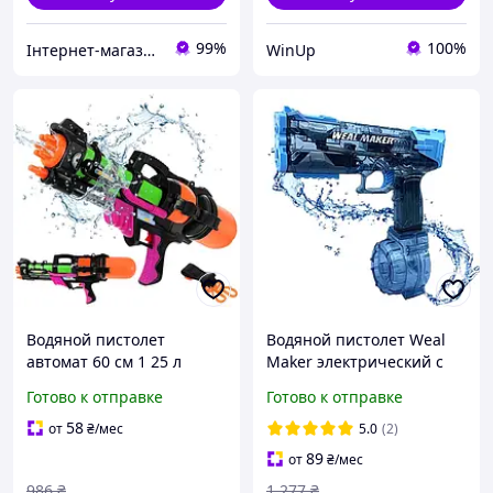
99%
100%
Інтернет-магазин - "Aks24"
WinUp
Водяной пистолет
Водяной пистолет Weal
автомат 60 см 1 25 л
Maker электрический с
дальность струи 6 м для
подвижным затвором,
Готово к отправке
Готово к отправке
водных игр черный
зарядка от USB - Синий
оранжевый зеленый Iso
58
от
₴
/мес
5.0
(2)
Trade HE0384
89
от
₴
/мес
986
₴
1 277
₴