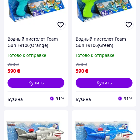
Водный пистолет Foam
Водный пистолет Foam
Gun F9106(Orange)
Gun F9106(Green)
стреляет пеной,
стреляет пеной,
Готово к отправке
Готово к отправке
дальность 3-4 метра
дальность 3-4 метра
buzyna
buzyna
738
₴
738
₴
590
₴
590
₴
Купить
Купить
91%
91%
Бузина
Бузина