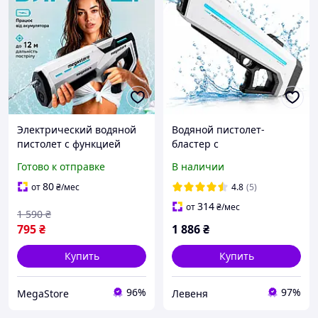
Электрический водяной
Водяной пистолет-
пистолет с функцией
бластер с
стрельбы для детей и
автоматическим забором
Готово к отправке
В наличии
взрослых,автомат
воды B-1 57 см 1000 мл
бластер,водяные
Белый
80
от
₴
/мес
4.8
(5)
пистолеты на
314
от
₴
/мес
1 590
₴
аккумуляторе белый
795
₴
1 886
₴
Купить
Купить
96%
97%
MegaStore
Левеня