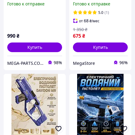
емкостью и дальностью
детей, электрический
Готово к отправке
Готово к отправке
стрельбы синий
водный пистолет для
игры с высокой
5.0
(1)
мощностью
68
от
₴
/мес
струи,голубой
1 350
₴
990
₴
675
₴
Купить
Купить
98%
96%
MEGA-PARTS.COM.UA
MegaStore