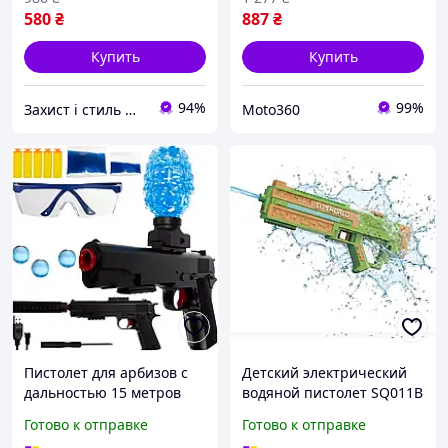
580
₴
887
₴
Купить
Купить
94%
99%
Захист і стиль — в одному магазині
Moto360
Пистолет для арбизов с
Детский электрический
дальностью 15 метров
водяной пистолет SQ011B
600 шариков черный
с дальностью до 10 м,
Готово к отправке
Готово к отправке
HE0163
зеленый