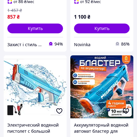
86
92
от
₴
/мес
от
₴
/мес
1 457
₴
857
₴
1 100
₴
Купить
Купить
94%
86%
Захист і стиль — в одному магазині
Novinka
Электрический водяной
Аккумуляторный водяной
пистолет с большой
автомат бластер для