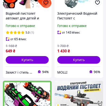
Водяной пистолет
Электрический Водяной
автомат для детей и
Пистолет с
взрослых большой 60 см
Автоматическим Насосом
Готово к отправке
Готово к отправке
с дальностью 6 метров
Бластер с LED Подсветкой
Корпуса Эффектом Огня и
143
5.0
(1)
от
₴
/мес
Отдачей Blowback
65
от
₴
/мес
1 168
₴
1 700
₴
649
₴
1 430
₴
Купить
Купить
94%
96%
Захист і стиль — в одному магазині
MOLLI