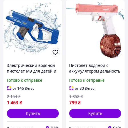
Электрический водяной
Пистолет водяной с
пистолет M9 для детей и
аккумулятором дальность
взрослых с дальностью
7 метров 58 см3 для
Готово к отправке
Готово к отправке
стрельбы 12 метров и
пляжа 2 шт розовый MC-
аккумулятором 500 мАч
9800
146
80
от
₴
/мес
от
₴
/мес
2 154
₴
1 358
₴
1 463
₴
799
₴
Купить
Купить
94%
94%