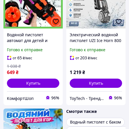
Водяной пистолет
Электрический водяной
автомат для детей и
пистолет UZI Ice Horn 800
взрослых с дальностью 6
мл, автоматическая
Готово к отправке
Готово к отправке
метров и емкостью 1,25
подача воды,
литра
аккумулятор 3.7V,
65
203
от
₴
/мес
от
₴
/мес
дальность до 10 м
1 038
₴
649
₴
1 219
₴
Купить
Купить
96%
96%
КомфортШоп
ToyTech - Трендовые Игрушки и Гаджеты 2025
Смотри также
Водный пистолет с баком