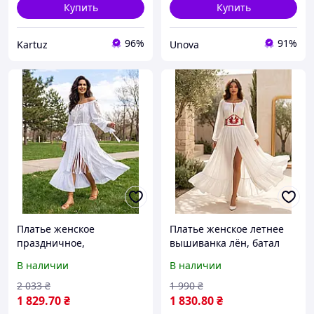
Купить
Купить
96%
91%
Kartuz
Unova
Платье женское
Платье женское летнее
праздничное,
вышиванка лён, батал
вышиванка, батал 3057 |
3051 | 42 по 54р.
В наличии
В наличии
oversize ОГ 90-140
2 033
₴
1 990
₴
1 829
.70
₴
1 830
.80
₴