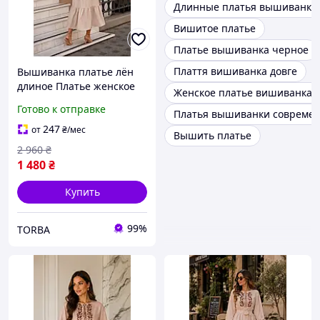
Длинные платья вышиванки
Вишитое платье
Платье вышиванка черное
Плаття вишиванка довге
Вышиванка платье лён
длиное Платье женское
Женское платье вишиванка
вечернее праздничное
Готово к отправке
Платья вышиванки совреме
миди Нежное женское
платье с длинным
247
от
₴
/мес
Вышить платье
рукавом
2 960
₴
1 480
₴
Купить
99%
TORBA