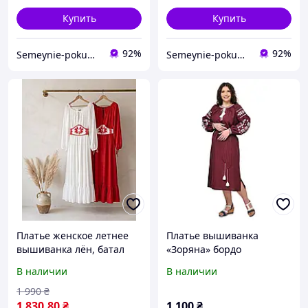
Купить
Купить
92%
92%
Semeynie-pokupki
Semeynie-pokupki
Платье женское летнее
Платье вышиванка
вышиванка лён, батал
«Зоряна» бордо
3051 | 42 по 54р.
В наличии
В наличии
1 990
₴
1 830
.80
₴
1 100
₴