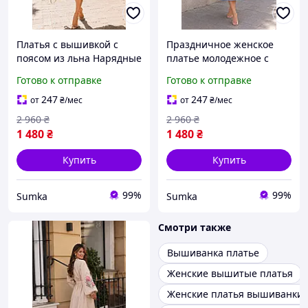
Платья с вышивкой с
Праздничное женское
поясом из льна Нарядные
платье молодежное с
плаття Современное
длинным рукавом лен
Готово к отправке
Готово к отправке
женское платье в этно-
Красивое платье длиное
стиле Украинские платья
Женские платья
247
247
от
₴
/мес
от
₴
/мес
вышиванки
вышиванки
2 960
₴
2 960
₴
1 480
₴
1 480
₴
Купить
Купить
99%
99%
Sumka
Sumka
Смотри также
Вышиванка платье
Женские вышитые платья
Женские платья вышиванки