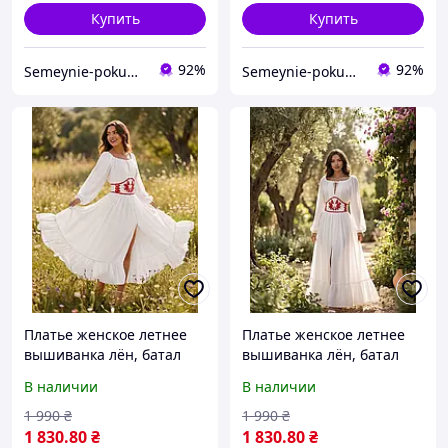
Купить
Купить
92%
92%
Semeynie-pokupki
Semeynie-pokupki
Платье женское летнее
Платье женское летнее
вышиванка лён, батал
вышиванка лён, батал
3051 | 42 по 54р.
3051 | 42 по 54р.
В наличии
В наличии
1 990
₴
1 990
₴
1 830
.80
₴
1 830
.80
₴