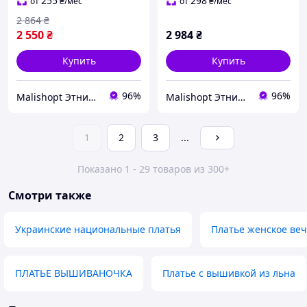
открыты плечи
в пол с открытыми
255
298
от
₴
/мес
от
₴
/мес
плечами
2 864
₴
2 550
₴
2 984
₴
Купить
Купить
96%
96%
Malishopt Этническая одежда и головные уборы, все для крещения
Malishopt Этническая одежда и головные уборы, все для крещения
1
2
3
...
Показано 1 - 29 товаров из 300+
Смотри также
Украинские национальные платья
Платье женское ве
ПЛАТЬЕ ВЫШИВАНОЧКА
Платье с вышивкой из льна