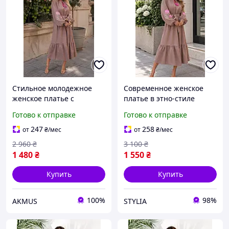
Стильное молодежное
Современное женское
женское платье с
платье в этно-стиле
длинными рукавами
Платье миди из льна с
Готово к отправке
Готово к отправке
Женские платья
красивыми рукавами
вышиванки из льна
Нарядные плаття
247
258
от
₴
/мес
от
₴
/мес
Плаття миди
вышиванки
2 960
₴
3 100
₴
1 480
₴
1 550
₴
Купить
Купить
100%
98%
AKMUS
STYLIA