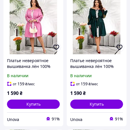
Платье невероятное
Платье невероятное
вышиванка лён 100%
вышиванка лён 100%
хлопковое кружево
хлопковое кружево
В наличии
В наличии
машинная вышивка
машинная вышивка
159
159
от
₴
/мес
от
₴
/мес
1 590
₴
1 590
₴
Купить
Купить
91%
91%
Unova
Unova