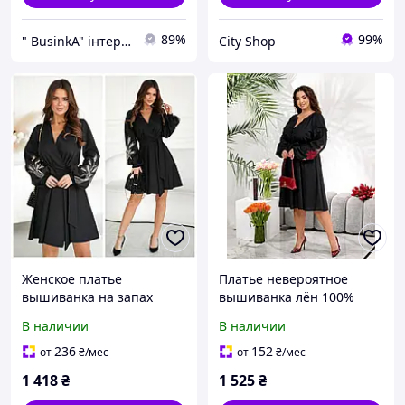
89%
99%
" BusinkA" інтернет-магазин
City Shop
Женское платье
Платье невероятное
вышиванка на запах
вышиванка лён 100%
хлопковое кружево
В наличии
В наличии
машинная вышивка
236
152
от
₴
/мес
от
₴
/мес
1 418
₴
1 525
₴