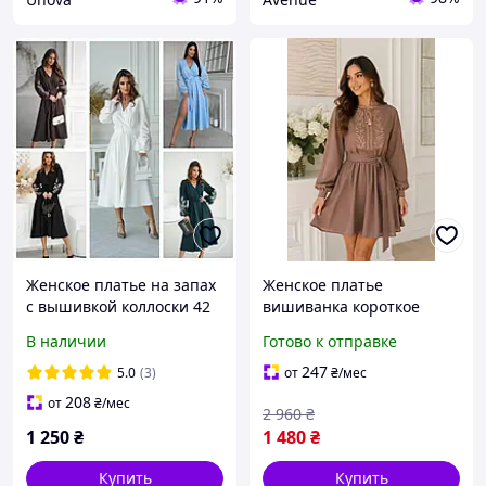
Женское платье на запах
Женское платье
с вышивкой коллоски 42
вишиванка короткое
44 46 50 52, Платье
Льняное платье с
В наличии
Готово к отправке
вышиванка костяшки,
вышивкой однотонное
платье женское с вышивк
стильное Этнические
247
5.0
(3)
от
₴
/мес
платья з длинным
208
от
₴
/мес
2 960
₴
рукавом
1 250
₴
1 480
₴
Купить
Купить