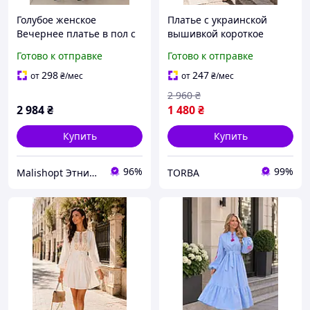
Голубое женское
Платье с украинской
Вечернее платье в пол с
вышивкой короткое
золотистой вышивкой,
Вышитое платье Лен
Готово к отправке
Готово к отправке
Голубое макси платье
современное Вечернее
вышиванка для женщин
платье-вышиванка
298
247
от
₴
/мес
от
₴
/мес
женское
2 960
₴
2 984
₴
1 480
₴
Купить
Купить
96%
99%
Malishopt Этническая одежда и головные уборы, все для крещения
TORBA