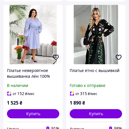
Платье невероятное
Платье етно с вышивкой
вышиванка лён 100%
хлопковое кружево
В наличии
Готово к отправке
машинная вышивка
152
315
от
₴
/мес
от
₴
/мес
1 525
₴
1 890
₴
Купить
Купить
91%
98%
Unova
Avenue