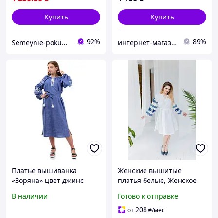
Купить
Купить
92%
89%
Semeynie-pokupki
интернет-магазин одежды Ovi-Shop
Платье вышиванка
Женские вышитые
«Зоряна» цвет джинс
платья белые, Женское
белое платье-вышиванка,
В наличии
Готово к отправке
Платье вышиванка белое
208
от
₴
/мес