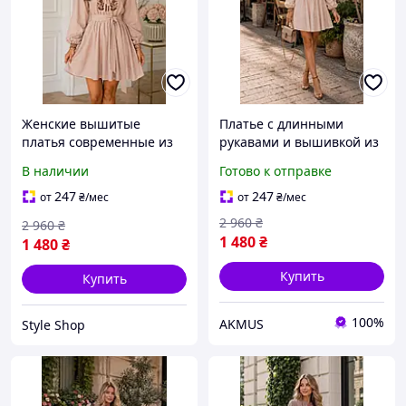
Женские вышитые
Платье с длинными
платья современные из
рукавами и вышивкой из
льна Вышиванка платье
льна Женские платья
В наличии
Готово к отправке
короткое Украинские
вышиванки современные
платья женское летнее
Этно платья с вышивкой
247
247
от
₴
/мес
от
₴
/мес
лен с вышивкой
с поясом
2 960
₴
2 960
₴
1 480
₴
1 480
₴
Купить
Купить
100%
AKMUS
Style Shop