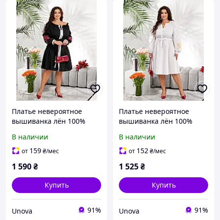
Платье невероятное
Платье невероятное
вышиванка лён 100%
вышиванка лён 100%
хлопковое кружево
хлопковое кружево
В наличии
В наличии
машинная вышивка
машинная вышивка
159
152
от
₴
/мес
от
₴
/мес
1 590
₴
1 525
₴
Купить
Купить
91%
91%
Unova
Unova