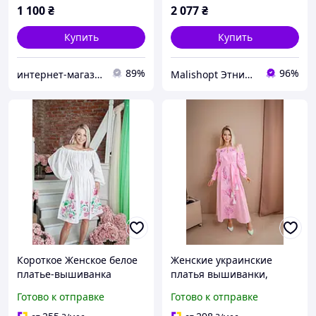
1 100
₴
2 077
₴
Купить
Купить
89%
96%
интернет-магазин одежды Ovi-Shop
Malishopt Этническая одежда и головные уборы, все для крещения
Короткое Женское белое
Женские украинские
платье-вышиванка
платья вышиванки,
праздничное мини
Платье женское нежное
Готово к отправке
Готово к отправке
платье, Белое платье
Бежево-розовый, Платье