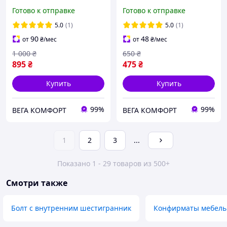
Цилиндрические под
Нержавейка DIN 916
Готово к отправке
Готово к отправке
Шестигранник Spec (SP-
Набор Гужонов Spec (SP-
0674506)
0676501)
5.0
(1)
5.0
(1)
90
48
от
₴
/мес
от
₴
/мес
1 000
₴
650
₴
895
₴
475
₴
Купить
Купить
99%
99%
ВЕГА КОМФОРТ
ВЕГА КОМФОРТ
1
2
3
...
Показано 1 - 29 товаров из 500+
Смотри также
Болт с внутренним шестигранник
Конфирматы мебел