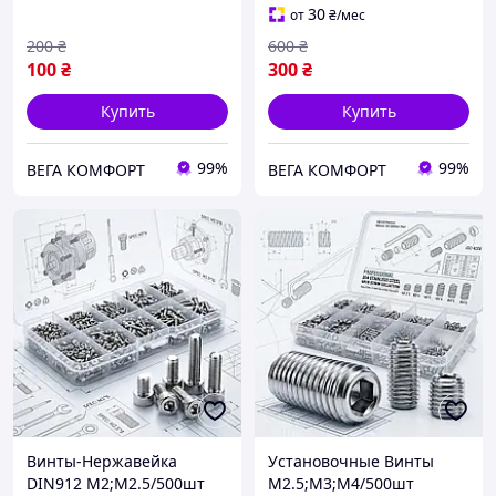
30
от
₴
/мес
200
₴
600
₴
100
₴
300
₴
Купить
Купить
99%
99%
ВЕГА КОМФОРТ
ВЕГА КОМФОРТ
Винты-Нержавейка
Установочные Винты
DIN912 М2;М2.5/500шт
M2.5;M3;M4/500шт