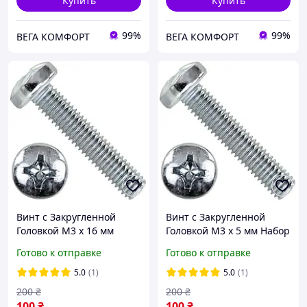
Купить
Купить
99%
99%
ВЕГА КОМФОРТ
ВЕГА КОМФОРТ
Винт c Закругленной
Винт c Закругленной
Головкой М3 х 16 мм
Головкой М3 х 5 мм Набор
Набор 100 шт ЦБ PН Spec
100 шт ЦБ PН Spec DIN
Готово к отправке
Готово к отправке
DIN 7985
7985
5.0
(1)
5.0
(1)
200
₴
200
₴
100
₴
100
₴