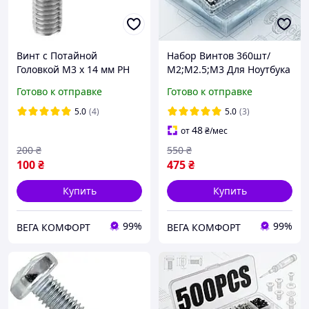
Винт с Потайной
Набор Винтов 360шт/
Головкой М3 х 14 мм PH
М2;М2.5;М3 Для Ноутбука
Набор 100 шт ЦБ DIN 965
и Компьютера Spec (SP-
Готово к отправке
Готово к отправке
067360)
5.0
(4)
5.0
(3)
48
от
₴
/мес
200
₴
550
₴
100
₴
475
₴
Купить
Купить
99%
99%
ВЕГА КОМФОРТ
ВЕГА КОМФОРТ