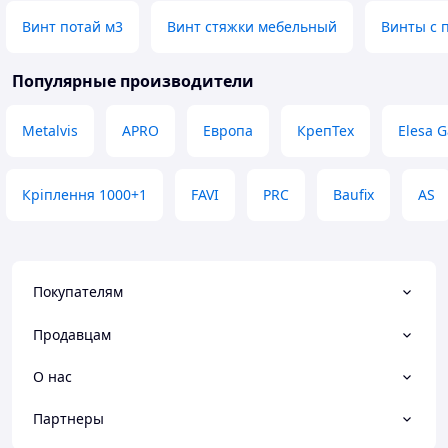
Винт потай м3
Винт стяжки мебельный
Винты с 
Популярные производители
Metalvis
APRO
Европа
КрепТех
Elesa G
Кріплення 1000+1
FAVI
PRC
Baufix
AS
Покупателям
Продавцам
О нас
Партнеры