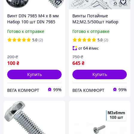
Винт DIN 7985 М4 х 8 мм
Винты Потайные
Набор 100 шт DIN 7985
М2;М2.5/500шт Набор
ЦБ PН Spec
Метрического Крепежа
Готово к отправке
Готово к отправке
DIN 7991 Прочность 10.9
Spec (SP-0674501)
5.0
(2)
5.0
(2)
64
от
₴
/мес
200
₴
750
₴
100
₴
645
₴
Купить
Купить
99%
99%
ВЕГА КОМФОРТ
ВЕГА КОМФОРТ