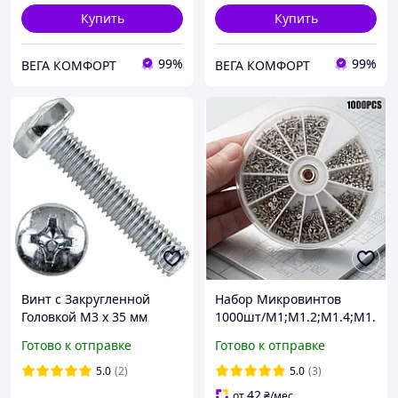
Купить
Купить
99%
99%
ВЕГА КОМФОРТ
ВЕГА КОМФОРТ
Винт c Закругленной
Набор Микровинтов
Головкой М3 х 35 мм
1000шт/M1;M1.2;M1.4;M1.
Набор 100 шт ЦБ PН Spec
6 с Гайками
Готово к отправке
Готово к отправке
DIN 7985
Нержавеющая Сталь
Spec (SP-0671001)
5.0
(2)
5.0
(3)
42
от
₴
/мес