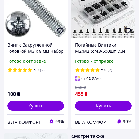
Винт c Закругленной
Потайные Винтики
Головкой М3 х 8 мм Набор
M2;M2.5;M3/500шт DIN
100 шт ЦБ PН Spec DIN
965 Набор Для Ноутбука и
Готово к отправке
Готово к отправке
7985
ПК Spec (SP-067500)
5.0
(2)
5.0
(2)
46
от
₴
/мес
550
₴
100
₴
455
₴
Купить
Купить
99%
99%
ВЕГА КОМФОРТ
ВЕГА КОМФОРТ
Смотри также