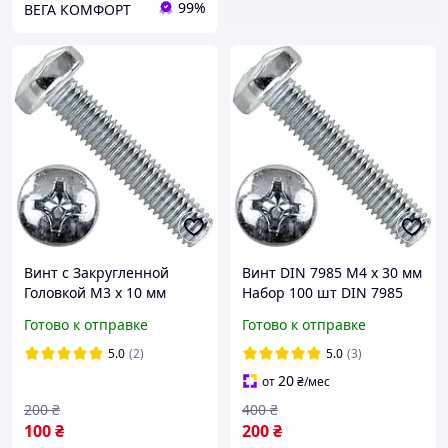
99%
ВЕГА КОМФОРТ
Винт c Закругленной
Винт DIN 7985 М4 х 30 мм
Головкой М3 х 10 мм
Набор 100 шт DIN 7985
Набор 100 шт ЦБ PН Spec
ЦБ PН Spec
Готово к отправке
Готово к отправке
DIN 7985
5.0
(2)
5.0
(3)
20
от
₴
/мес
200
₴
400
₴
100
₴
200
₴