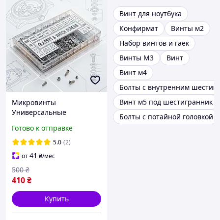
Винт для ноутбука
Конфирмат
Винты м2
Набор винтов и гаек
Винты М3
Винт
Винт м4
Болты с внутренним шестиг
Винт м5 под шестигранник
Микровинты
Универсальные
Болты с потайной головкой
M1;M1.4;M1.6/1000шт с
Готово к отправке
Гайками и Шайбами Spec
(SP-0670001)
5.0
(2)
41
от
₴
/мес
500
₴
410
₴
Купить