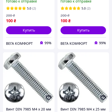
Готово к отправке
Готово к отправке
Фланцем ЦБ PZ+PL Spec
шт ЦБ
5.0
(2)
5.0
(2)
200
₴
200
₴
100
₴
100
₴
Купить
Купить
99%
99%
ВЕГА КОМФОРТ
ВЕГА КОМФОРТ
Винт DIN 7985 М4 х 20 мм
Винт DIN 7985 М4 х 25 мм