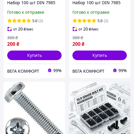
Набор 100 шт DIN 7985
Набор 100 шт DIN 7985
ЦБ PН Spec
ЦБ PН Spec
Готово к отправке
Готово к отправке
5.0
(2)
5.0
(2)
20
20
от
₴
/мес
от
₴
/мес
300
₴
300
₴
200
₴
200
₴
Купить
Купить
99%
99%
ВЕГА КОМФОРТ
ВЕГА КОМФОРТ