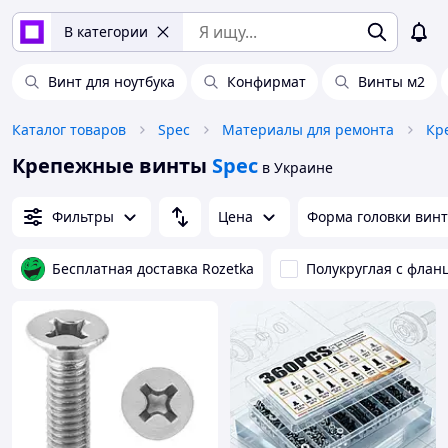
В категории
Винт для ноутбука
Конфирмат
Винты м2
Каталог товаров
Spec
Материалы для ремонта
Кр
Крепежные винты
Spec
в Украине
Фильтры
Цена
Форма головки вин
Бесплатная доставка Rozetka
Полукруглая с флан