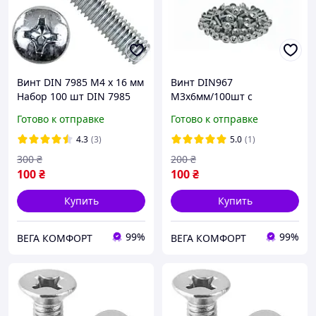
Винт DIN 7985 М4 х 16 мм
Винт DIN967
Набор 100 шт DIN 7985
М3х6мм/100шт с
ЦБ PН Spec
Полукруглой Головкой и
Готово к отправке
Готово к отправке
Прессшайбой
Оцинкованный Spec
4.3
(3)
5.0
(1)
300
₴
200
₴
100
₴
100
₴
Купить
Купить
99%
99%
ВЕГА КОМФОРТ
ВЕГА КОМФОРТ