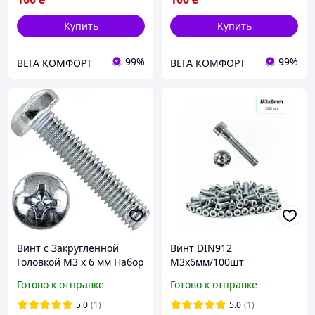
Купить
Купить
99%
99%
ВЕГА КОМФОРТ
ВЕГА КОМФОРТ
Винт c Закругленной
Винт DIN912
Головкой М3 х 6 мм Набор
М3х6мм/100шт
100 шт ЦБ PН Spec DIN
Цилиндрическая Головка
Готово к отправке
Готово к отправке
7985
Внутренний
Шестигранник Spec
5.0
(1)
5.0
(1)