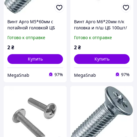
Винт Apro М5*60мм с
Винт Apro М6*20мм п/к
потайной головкой ЦБ
головка и п/ш ЦБ 100шт/
50шт/уп
уп
Готово к отправке
Готово к отправке
2
₴
2
₴
Купить
Купить
97%
97%
MegaSnab
MegaSnab