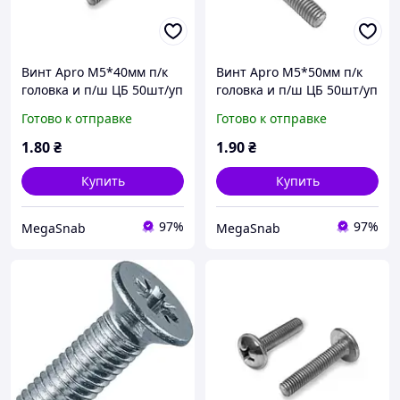
Винт Apro М5*40мм п/к
Винт Apro М5*50мм п/к
головка и п/ш ЦБ 50шт/уп
головка и п/ш ЦБ 50шт/уп
Готово к отправке
Готово к отправке
1
.80
₴
1
.90
₴
Купить
Купить
97%
97%
MegaSnab
MegaSnab