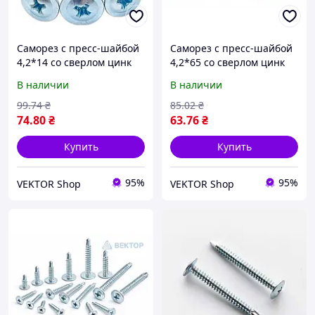
Саморез с пресс-шайбой
Саморез с пресс-шайбой
4,2*14 со сверлом цинк
4,2*65 со сверлом цинк
белый (пач 200шт) APRO
белый (пач 50шт) APRO
В наличии
В наличии
99
.74
₴
85
.02
₴
74
.80
₴
63
.76
₴
Купить
Купить
95%
95%
VEKTOR Shop
VEKTOR Shop