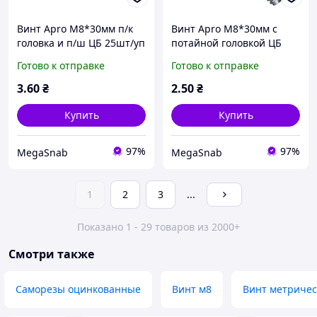
Винт Apro М8*30мм п/к
Винт Apro М8*30мм с
головка и п/ш ЦБ 25шт/уп
потайной головкой ЦБ
25шт/уп
Готово к отправке
Готово к отправке
3
.60
₴
2
.50
₴
Купить
Купить
97%
97%
MegaSnab
MegaSnab
1
2
3
...
Показано 1 - 29 товаров из 2000+
Смотри также
Саморезы оцинкованные
Винт м8
Винт метричес