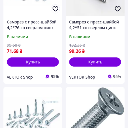
Саморез с пресс-шайбой
Саморез с пресс-шайбой
4,2*76 со сверлом цинк
4,2*51 со сверлом цинк
белый (пач 50шт) APRO
белый (пач 100шт) APRO
В наличии
В наличии
95
.58
₴
132
.35
₴
71
.68
₴
99
.26
₴
Купить
Купить
95%
95%
VEKTOR Shop
VEKTOR Shop