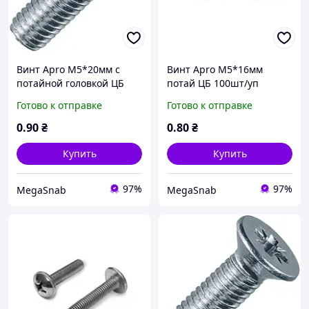
Винт Apro М5*20мм с
Винт Apro М5*16мм
потайной головкой ЦБ
потай ЦБ 100шт/уп
100шт/уп
Готово к отправке
Готово к отправке
0
.90
₴
0
.80
₴
Купить
Купить
97%
97%
MegaSnab
MegaSnab