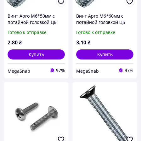
Винт Apro М6*50мм с
Винт Apro М6*60мм с
потайной головкой ЦБ
потайной головкой ЦБ
25шт/уп
25шт/уп
Готово к отправке
Готово к отправке
2
.80
₴
3
.10
₴
Купить
Купить
97%
97%
MegaSnab
MegaSnab