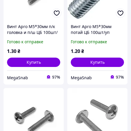
Винт Apro М5*30мм п/к
Винт Apro М5*30мм
головка и п/ш ЦБ 100шт/
потай ЦБ 100шт/уп
уп
Готово к отправке
Готово к отправке
1
.30
₴
1
.20
₴
Купить
Купить
97%
97%
MegaSnab
MegaSnab