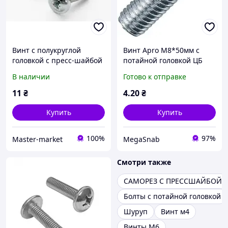
Винт с полукруглой
Винт Apro М8*50мм с
головкой с пресс-шайбой
потайной головкой ЦБ
М8*60 DIN 967 цинк
25шт/уп
В наличии
Готово к отправке
11
₴
4
.20
₴
Купить
Купить
100%
97%
Master-market
MegaSnab
Смотри также
САМОРЕЗ С ПРЕССШАЙБОЙ
Болты с потайной головкой
Шуруп
Винт м4
Винты М6