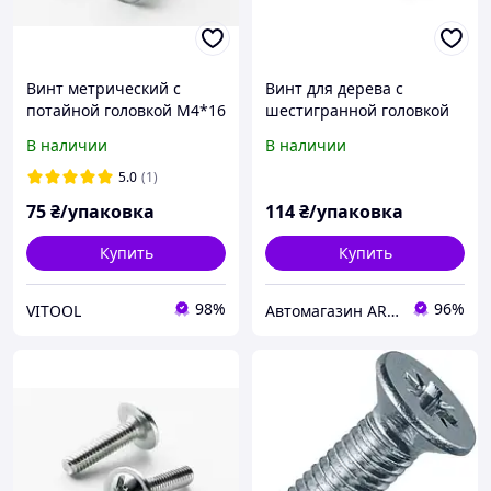
Винт метрический с
Винт для дерева с
потайной головкой М4*16
шестигранной головкой
DIN 965 кл. пр. 4,8 цинк
8*140 DIN 571 цинк
В наличии
В наличии
белый APRO
белый (пач 10шт)
5.0
(1)
75
₴/упаковка
114
₴/упаковка
Купить
Купить
98%
96%
VITOOL
Автомагазин ARKdetali - запчасти, ремонт и уход за авто