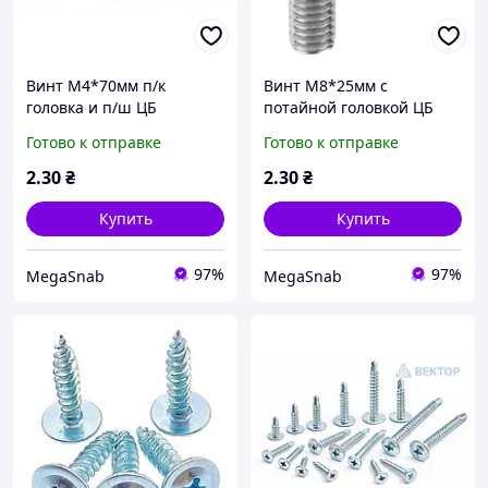
Винт М4*70мм п/к
Винт М8*25мм с
головка и п/ш ЦБ
потайной головкой ЦБ
Готово к отправке
Готово к отправке
2
.30
₴
2
.30
₴
Купить
Купить
97%
97%
MegaSnab
MegaSnab