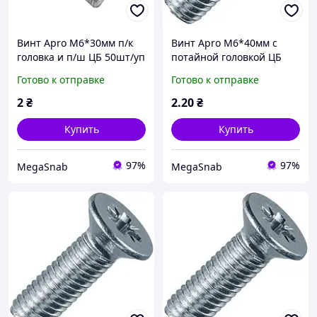
Винт Apro М6*30мм п/к
Винт Apro М6*40мм с
головка и п/ш ЦБ 50шт/уп
потайной головкой ЦБ
50шт/уп
Готово к отправке
Готово к отправке
2
₴
2
.20
₴
Купить
Купить
97%
97%
MegaSnab
MegaSnab