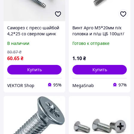
Саморез с пресс-шайбой
Винт Apro М5*20мм п/к
4,2*25 со сверлом цинк
головка и п/ш ЦБ 100шт/
белый (пач 100шт) APRO
уп
В наличии
Готово к отправке
80
.87
₴
60
.65
₴
1
.10
₴
Купить
Купить
95%
97%
VEKTOR Shop
MegaSnab