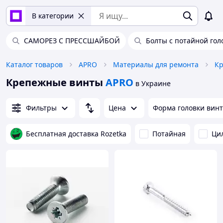
В категории
САМОРЕЗ С ПРЕССШАЙБОЙ
Болты с потайной гол
Каталог товаров
APRO
Материалы для ремонта
Кр
Крепежные винты
APRO
в Украине
Фильтры
Цена
Форма головки вин
Бесплатная доставка Rozetka
Потайная
Ци