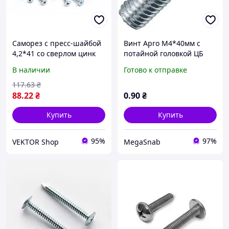
Саморез с пресс-шайбой
Винт Apro М4*40мм с
4,2*41 со сверлом цинк
потайной головкой ЦБ
белый (пач 100шт) APRO
100шт/уп
В наличии
Готово к отправке
117
.63
₴
88
.22
₴
0
.90
₴
Купить
Купить
95%
97%
VEKTOR Shop
MegaSnab