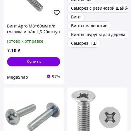
Саморез с резиновой шайбо
Винт
Винты маленькие
Винт Apro М8*60мм п/к
головка и п/ш ЦБ 20шт/уп
Винты шурупы для дерева
Готово к отправке
Саморез ПШ
7
.10
₴
Купить
97%
MegaSnab