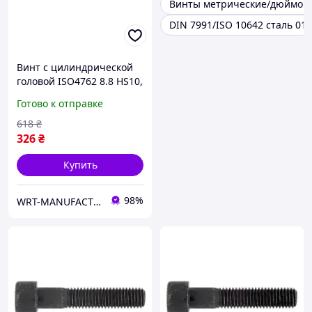
Винты метрические/дюймов
DIN 7991/ISO 10642 сталь 010
Винт с цилиндрической
головой ISO4762 8.8 HS10,
M12х25, без покрытия
Готово к отправке
WURTH ( арт. 00821225 )
618
₴
326
₴
Купить
98%
WRT-MANUFACTURING