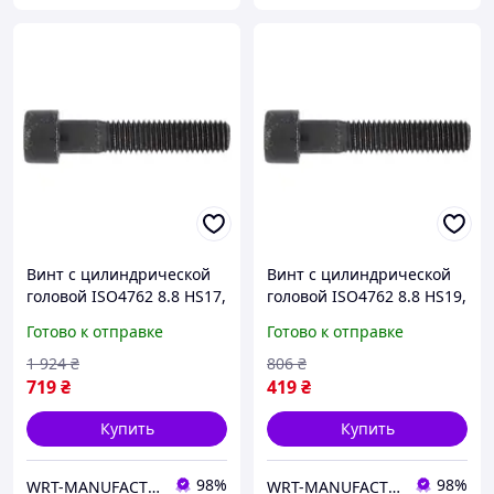
Винт с цилиндрической
Винт с цилиндрической
головой ISO4762 8.8 HS17,
головой ISO4762 8.8 HS19,
M20х80, без покрытия
M24X100, без покрытия
Готово к отправке
Готово к отправке
WURTH ( арт. 00822080 )
WURTH ( арт. 008224100 )
1 924
₴
806
₴
719
₴
419
₴
Купить
Купить
98%
98%
WRT-MANUFACTURING
WRT-MANUFACTURING