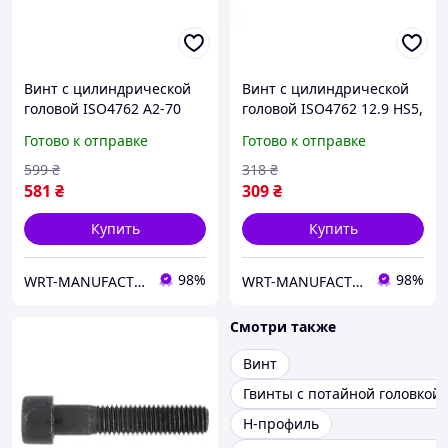
Винт с цилиндрической
Винт с цилиндрической
головой ISO4762 A2-70
головой ISO4762 12.9 HS5,
HS6, M8x90 WURTH ( арт.
M6x14, без покрытия
Готово к отправке
Готово к отправке
0094890 )
WURTH ( арт. 0083614 )
599
₴
318
₴
581
₴
309
₴
Купить
Купить
98%
98%
WRT-MANUFACTURING
WRT-MANUFACTURING
Смотри также
Винт
Гвинты с потайной головкой
H-профиль