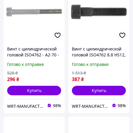
Винт с цилиндрической
Винт с цилиндрической
головой ISO4762 - A2-70 -
головой ISO4762 8.8 HS12,
HS14, M16x35 WURTH (
M14X120, без покрытия
Готово к отправке
Готово к отправке
арт. 00941635 )
WURTH ( арт. 008214120 )
528
₴
1 513
₴
296
₴
387
₴
Купить
Купить
98%
98%
WRT-MANUFACTURING
WRT-MANUFACTURING