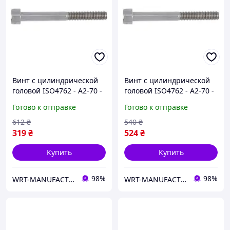
Винт с цилиндрической
Винт с цилиндрической
головой ISO4762 - A2-70 -
головой ISO4762 - A2-70 -
HS10, M12x100 WURTH (
HS5, M6x60 WURTH ( арт.
Готово к отправке
Готово к отправке
арт. 009412100 )
0094660 )
612
₴
540
₴
319
₴
524
₴
Купить
Купить
98%
98%
WRT-MANUFACTURING
WRT-MANUFACTURING