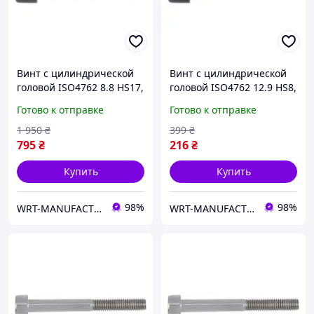
Винт с цилиндрической
Винт с цилиндрической
головой ISO4762 8.8 HS17,
головой ISO4762 12.9 HS8,
M20X120, без покрытия
M10x55, без покрытия
Готово к отправке
Готово к отправке
WURTH ( арт. 008220120 )
WURTH ( арт. 00831055 )
1 950
₴
399
₴
795
₴
216
₴
Купить
Купить
98%
98%
WRT-MANUFACTURING
WRT-MANUFACTURING