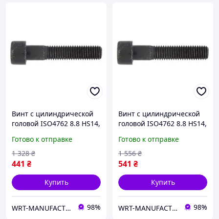
Винт с цилиндрической
Винт с цилиндрической
головой ISO4762 8.8 HS14,
головой ISO4762 8.8 HS14,
M16х100, без покрытия
M16х50, без покрытия
Готово к отправке
Готово к отправке
WURTH ( арт. 008216100 )
WURTH ( арт. 00821650 )
1 328
₴
1 556
₴
441
₴
541
₴
Купить
Купить
98%
98%
WRT-MANUFACTURING
WRT-MANUFACTURING