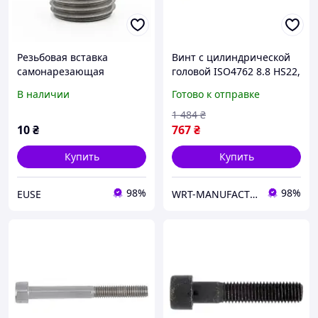
Резьбовая вставка
Винт с цилиндрической
самонарезающая
головой ISO4762 8.8 HS22,
M4x6,5x0,7 BaerFix
M30X70, без покрытия
В наличии
Готово к отправке
WURTH ( арт. 00823070 )
1 484
₴
10
₴
767
₴
Купить
Купить
98%
98%
EUSE
WRT-MANUFACTURING