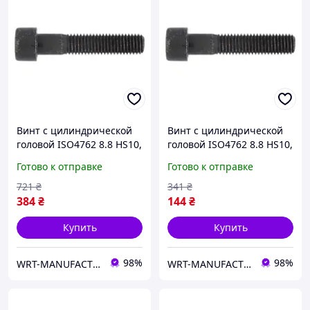
Винт с цилиндрической
Винт с цилиндрической
головой ISO4762 8.8 HS10,
головой ISO4762 8.8 HS10,
M12х30, без покрытия
M12х75, без покрытия
Готово к отправке
Готово к отправке
WURTH ( арт. 00821230 )
WURTH ( арт. 00821275 )
721
₴
341
₴
384
₴
144
₴
Купить
Купить
98%
98%
WRT-MANUFACTURING
WRT-MANUFACTURING