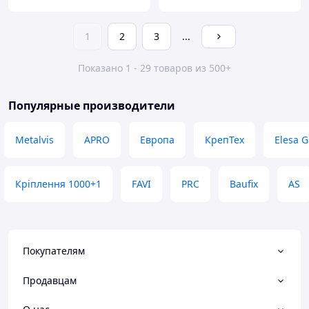
1
2
3
...
Показано 1 - 29 товаров из 500+
Популярные производители
Metalvis
APRO
Европа
КрепТех
Elesa G
Кріплення 1000+1
FAVI
PRC
Baufix
AS
Покупателям
Продавцам