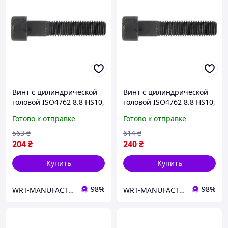
Винт с цилиндрической
Винт с цилиндрической
головой ISO4762 8.8 HS10,
головой ISO4762 8.8 HS10,
M12X110, без покрытия
M12X120, без покрытия
Готово к отправке
Готово к отправке
WURTH ( арт. 008212110 )
WURTH ( арт. 008212120 )
563
₴
614
₴
204
₴
240
₴
Купить
Купить
98%
98%
WRT-MANUFACTURING
WRT-MANUFACTURING