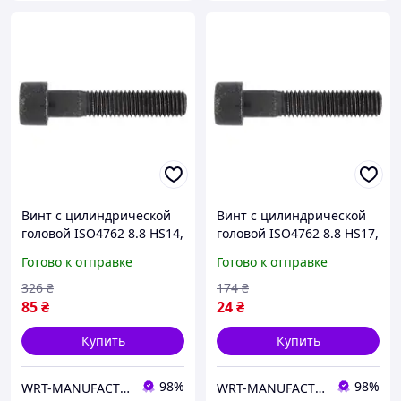
Винт с цилиндрической
Винт с цилиндрической
головой ISO4762 8.8 HS14,
головой ISO4762 8.8 HS17,
M16х80, без покрытия
M20х100, без покрытия
Готово к отправке
Готово к отправке
WURTH ( арт. 00821680 )
WURTH ( арт. 008220100 )
326
₴
174
₴
85
₴
24
₴
Купить
Купить
98%
98%
WRT-MANUFACTURING
WRT-MANUFACTURING