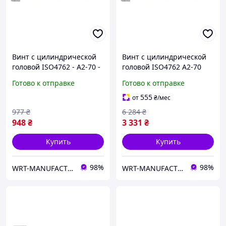
Винт с цилиндрической
Винт с цилиндрической
головой ISO4762 - A2-70 -
головой ISO4762 A2-70
HS8, M10x100 WURTH (
HS8, M10X10 WURTH ( арт.
Готово к отправке
Готово к отправке
арт. 009410100 )
00941010 )
555
от
₴
/мес
977
₴
6 284
₴
948
₴
3 331
₴
Купить
Купить
98%
98%
WRT-MANUFACTURING
WRT-MANUFACTURING