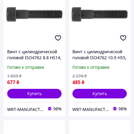
Винт с цилиндрической
Винт с цилиндрической
головой ISO4762 8.8 HS14,
головой ISO4762 10.9 HS5,
M16X130, без покрытия
M6х65, без покрытия
Готово к отправке
Готово к отправке
WURTH ( арт. 008216130 )
WURTH ( арт. 0080665 )
1 633
₴
2 274
₴
677
₴
485
₴
Купить
Купить
98%
98%
WRT-MANUFACTURING
WRT-MANUFACTURING