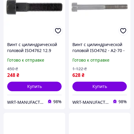
Винт с цилиндрической
Винт с цилиндрической
головой ISO4762 12.9
головой ISO4762 - A2-70 -
HS14, M16x140, без
HS10, M12x25 WURTH (
Готово к отправке
Готово к отправке
покрытия WURTH ( арт.
арт. 00941225 )
008316140 )
450
₴
1 122
₴
248
₴
628
₴
Купить
Купить
98%
98%
WRT-MANUFACTURING
WRT-MANUFACTURING