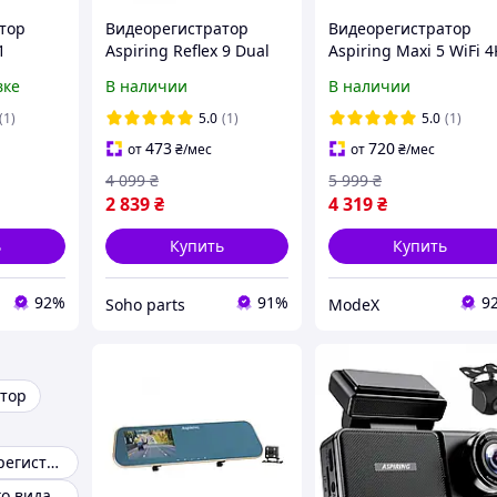
тор
Видеорегистратор
Видеорегистратор
1
Aspiring Reflex 9 Dual
Aspiring Maxi 5 WiFi 4
FHD
Speedcam GPS Logger
вке
В наличии
В наличии
Black (MA50SD01)
(1)
5.0
(1)
5.0
(1)
473
720
от
₴
/мес
от
₴
/мес
4 099
₴
5 999
₴
2 839
₴
4 319
₴
ь
Купить
Купить
92%
91%
9
Soho parts
ModeX
тор
Зеркало видеорегистратор
Зеркало заднего вида с камерой