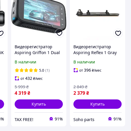
Видеорегистратор
Видеорегистратор
5K
Aspiring Griffon 1 Dual
Aspiring Reflex 1 Gray
4K Speedcam Black
В наличии
В наличии
(GR1-4KSDWG)
396
5.0
(1)
от
₴
/мес
432
от
₴
/мес
5 999
₴
2 849
₴
4 319
₴
2 379
₴
Купить
Купить
8%
91%
91%
TAX FREE!
Soho parts