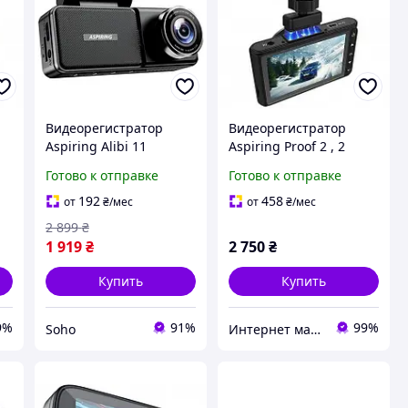
Видеорегистратор
Видеорегистратор
Aspiring Alibi 11
Aspiring Proof 2 , 2
Камеры магнитное
Готово к отправке
Готово к отправке
крепление
192
458
от
₴
/мес
от
₴
/мес
2 899
₴
1 919
₴
2 750
₴
Купить
Купить
9%
91%
99%
Soho
Интернет магазин "Техника"