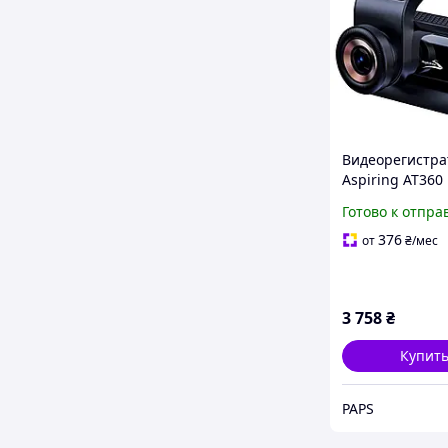
Видеорегистра
Aspiring AT360
Wifi GPS (Aspir
Готово к отпра
Dual 4G Wifi GP
376
от
₴
/мес
3 758
₴
Купит
PAPS