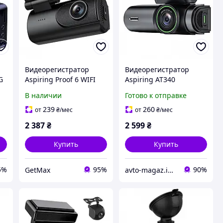
Видеорегистратор
Видеорегистратор
G
Aspiring Proof 6 WIFI
Aspiring AT340
60
Dual (PAW2K6)
QHD2.5K, WiFi
В наличии
Готово к отправке
239
260
от
₴
/мес
от
₴
/мес
2 387
₴
2 599
₴
Купить
Купить
5%
95%
90%
GetMax
avto-magaz.in.ua