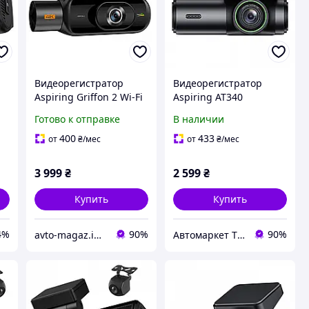
Видеорегистратор
Видеорегистратор
Aspiring Griffon 2 Wi-Fi
Aspiring AT340
ой
4К, 3 channels с двумя
Готово к отправке
В наличии
камерами
400
433
от
₴
/мес
от
₴
/мес
3 999
₴
2 599
₴
Купить
Купить
4%
90%
90%
avto-magaz.in.ua
Автомаркет TVMusic