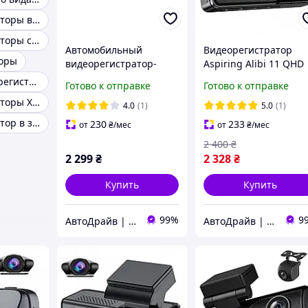
Видеорегистраторы в машину
Видеорегистраторы с камерой заднего вида
Автомобильный
Видеорегистратор
торы
видеорегистратор-
Aspiring Alibi 11 QHD
зеркало Aspiring Reflex
2K Dual WiFi
Лучшие видеорегистраторы
Готово к отправке
Готово к отправке
1 зеркало заднего вида
Видеорегистраторы Xiaomi
с видеорегистратором
4.0
(1)
5.0
(1)
и камерой
Видеорегистратор в зеркале заднего вида
230
233
от
₴
/мес
от
₴
/мес
2 400
₴
2 299
₴
2 328
₴
Купить
Купить
99%
9
АвтоДрайв | Интернет-магазин звука и автоэлектроники
АвтоДрайв | Интернет-магазин звука и автоэлектроники