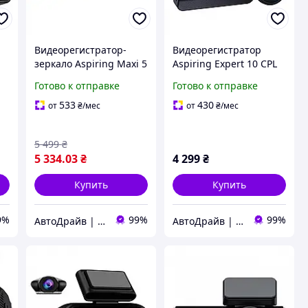
Видеорегистратор-
Видеорегистратор
зеркало Aspiring Maxi 5
Aspiring Expert 10 CPL
WIfi 4K Speedcam GPS
Wifi 4k
Готово к отправке
Готово к отправке
Logger
533
430
от
₴
/мес
от
₴
/мес
5 499
₴
5 334
.03
₴
4 299
₴
Купить
Купить
9%
99%
99%
АвтоДрайв | Интернет-магазин звука и автоэлектроники
АвтоДрайв | Интернет-магазин звука и автоэлектроники