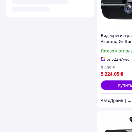
Видеорегистра
Aspiring Griffon
4K, Speedcam, W
Готово к отпра
GPS с дополни
камерой
522
от
₴
/мес
5 499
₴
5 224
.05
₴
Купит
АвтоДрайв | Интернет-магазин звука и автоэлектроники