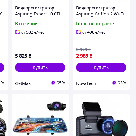
Видеорегистратор
Видеорегистратор
K
Aspiring Expert 10 CPL
Aspiring Griffon 2 Wi-Fi
Wifi 4k (Aspiring Expert
4К Black (Уцененный)
В наличии
Готово к отправке
10 CPL Wifi 4k)
582
498
от
₴
/мес
от
₴
/мес
3 999
₴
5 825
₴
2 989
₴
Купить
Купить
2%
95%
93%
GetMax
NovaTech