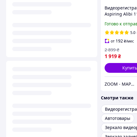
Видеорегистра
Aspiring Alibi 1
Готово к отпра
5.0
192
от
₴
/мес
2 899
₴
1 919
₴
Купит
ZOOM - МАРКЕТ ЦИФРОВОЙ ТЕХНИКИ
Смотри также
Видеорегистра
Автотовары