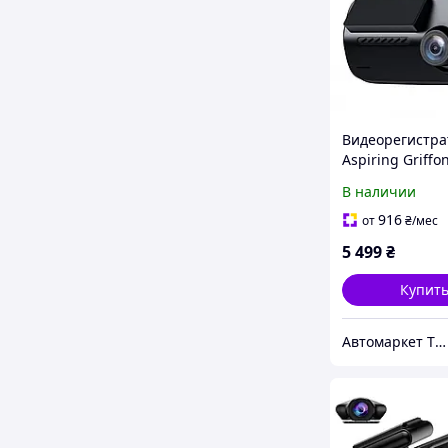
Видеорегистра
Aspiring Griffo
В наличии
916
от
₴
/мес
5 499
₴
Купит
Автомаркет TVMusic