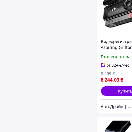
Видеорегистра
Aspiring Griffon
Starvis II, 4К,
Готово к отпра
с дополнитель
камерой
824
от
₴
/мес
8 499
₴
8 244
.03
₴
Купит
АвтоДрайв | Интернет-магазин звука и автоэлектроники