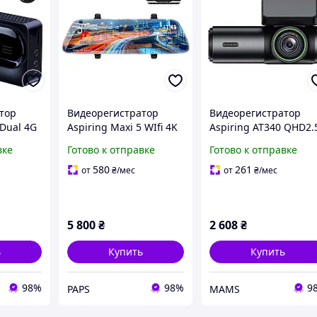
тор
Видеорегистратор
Видеорегистратор
 Dual 4G
Aspiring Maxi 5 WIfi 4K
Aspiring AT340 QHD2.
ing AT360
Speedcam (Aspiring
WiFi (Aspiring AT340
вке
Готово к отправке
Готово к отправке
S) z
Maxi 5 WIfi 4K
QHD2.5K, WiFi)
Speedcam) x
(k622951)
580
261
от
₴
/мес
от
₴
/мес
5 800
₴
2 608
₴
ь
Купить
Купить
98%
98%
9
PAPS
MAMS