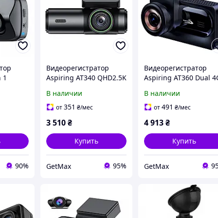
тор
Видеорегистратор
Видеорегистратор
n 1
Aspiring AT340 QHD2.5K
Aspiring AT360 Dual 4
WiFi (Aspiring AT340
Wifi GPS (Aspiring AT3
В наличии
В наличии
QHD2.5K, WiFi)
Dual 4G Wifi GPS)
351
491
от
₴
/мес
от
₴
/мес
3 510
₴
4 913
₴
ь
Купить
Купить
90%
95%
9
GetMax
GetMax