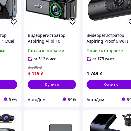
тор
Видеорегистратор
Видеорегистратор
 1 Dual,
Aspiring Alibi 10
Aspiring Proof 6 WIFI
i-Fi,
QHD2.5K Dual WiFi
Dual с дополнительн
вке
Готово к отправке
Готово к отправке
тельной
камерой
312
175
от
₴
/мес
от
₴
/мес
3 300
₴
3 119
₴
1 749
₴
ь
Купить
Купить
99%
94%
9
АвтоДом
АвтоДом