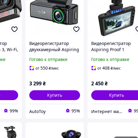
тор
Видеорегистратор
Видеорегистратор
 3, Wi-Fi,
двухкамерный Aspiring
Aspiring Proof 1
 SpeedCam
Alibi 10 QHD2.5K Dual
вке
Готово к отправке
Готово к отправке
ной
WiFi
550
408
от
₴
/мес
от
₴
/мес
3 299
₴
2 450
₴
ь
Купить
Купить
99%
95%
9
AutoToy
Интернет магазин "Техника"