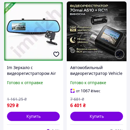
Im Зеркало с
Автомобильный
видеорегистратором Air
видеорегистратор Vehicle
Gen Vihicle blackbox 4.3
хорошего качества,
Готово к отправке
Готово к отправке
дюйма Full HD для
Фронтальный
автомобиля с двумя каме
авторестратор с камерой
1067
от
₴
/мес
IMD22/G
заднего вида
1 161
.25
₴
7 681
₴
929
₴
6 401
₴
Купить
Купить