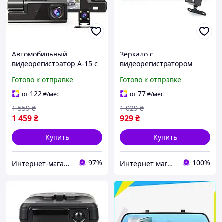
Автомобильный
Зеркало с
видеорегистратор A-15 c
видеорегистратором
Wi-fi 3 камеры Full HD
Vihicle blackbox DVR L9000
Готово к отправке
Готово к отправке
4.3" (2 камеры) Full HD
122
77
от
₴
/мес
от
₴
/мес
1 559
₴
1 029
₴
1 459
₴
929
₴
Купить
Купить
97%
100%
Интернет-магазин Итакшоп
Интернет магазин ВСЕМ ОПТ