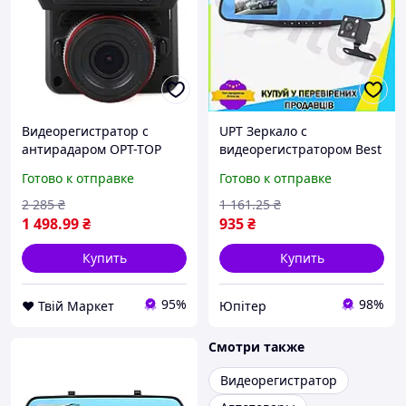
Видеорегистратор с
UPT Зеркало с
антирадаром OPT-TOP
видеорегистратором Best
GPS X7 2 DVR 2в1 VG3
Mix Vihicle blackbox 4.3
Готово к отправке
Готово к отправке
1080P черный
дюйма Full HD для
(1782142078) D9-2026
автомобиля с двумя кам
2 285
₴
1 161
.25
₴
UPT66-B
1 498
.99
₴
935
₴
Купить
Купить
95%
98%
❤️ Твій Маркет
Юпітер
Смотри также
Видеорегистратор