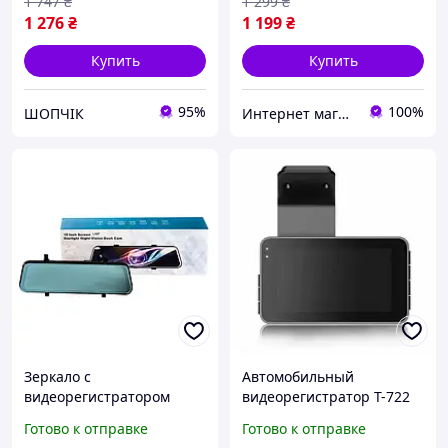
1 747
₴
1 299
₴
1 276
₴
1 199
₴
Купить
Купить
95%
100%
ШОПЧІК
Интернет магазин ВСЕМ ОПТ
Зеркало с
Автомобильный
видеорегистратором
видеорегистратор T-722
L1027 10'' (2 камеры)
(2 камеры) Wi-Fi Full HD
Готово к отправке
Готово к отправке
touch AHD