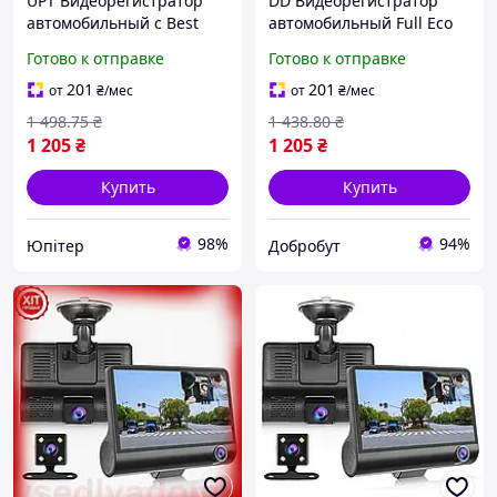
UPT Видеорегистратор
DD Видеорегистратор
автомобильный с Best
автомобильный Full Eco
Mix тремя камерами Full
Mod HD с 3 камерами
Готово к отправке
Готово к отправке
HD для записи видео и
DVR-T655 для записи
аудио безопасно UPT66-B
видео и аудио на SD
201
201
от
₴
/мес
от
₴
/мес
Dobro-A
1 498
.75
₴
1 438
.80
₴
1 205
₴
1 205
₴
Купить
Купить
98%
94%
Юпітер
Добробут