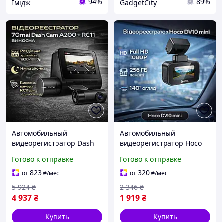
94%
89%
Імідж
GadgetCity
Автомобильный
Автомобильный
видеорегистратор Dash
видеорегистратор Hoco
Cam + выносное
DV10 хорошего качества,
Готово к отправке
Готово к отправке
хорошего качества,
Фронтальный
Фронтальный
авторестратор с
823
320
от
₴
/мес
от
₴
/мес
авторестратор с
широким углом обзора
5 924
₴
2 346
₴
широким углом обзора
170°
4 937
₴
1 919
₴
170°
Купить
Купить