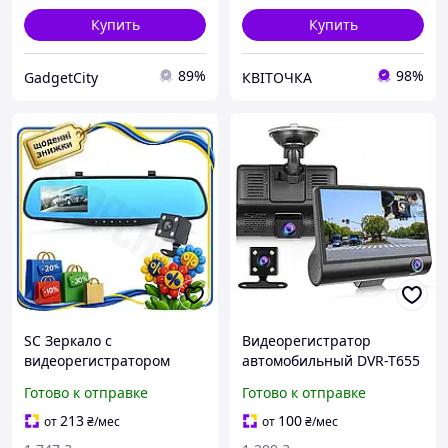
Купить
Купить
89%
98%
GadgetCity
КВІТОЧКА
SC Зеркало с
Видеорегистратор
видеорегистратором
автомобильный DVR-T655
Updated Form Vihicle
Full HD (3 камеры)
Готово к отправке
Готово к отправке
blackbox 4.3 дюйма Full
HD 2 камеры для
213
100
от
₴
/мес
от
₴
/мес
автомобил CH2_99K