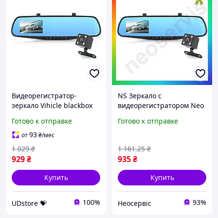
Видеорегистратор-
NS Зеркало с
зеркало Vihicle blackbox
видеорегистратором Neo
DVR L9000,
Lux Vihicle blackbox 4.3
Готово к отправке
Готово к отправке
двухкамерный, Full HD,
дюйма Full HD для
экран 4.3 дюйма UDstore -
автомобиля с двумя каме
93
от
₴
/мес
store-with-good-prices-
25Neo-ss
1 029
₴
1 161
.25
₴
929
₴
935
₴
Купить
Купить
100%
93%
UDstore 💝
Неосервіс