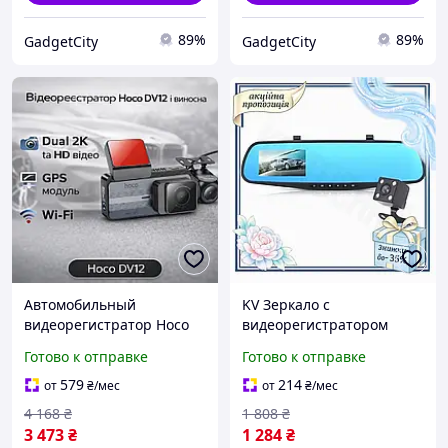
89%
89%
GadgetCity
GadgetCity
Автомобильный
KV Зеркало с
видеорегистратор Hoco
видеорегистратором
DV12 + выносная
Smart Model Vihicle
Готово к отправке
Готово к отправке
хорошего качества,
черное 4,3 дюйма для
Фронтальный
авто с двумя камерами
579
214
от
₴
/мес
от
₴
/мес
авторестратор с
Full HD 99/KVI
4 168
₴
1 808
₴
широким углом обзора
3 473
₴
1 284
₴
170°