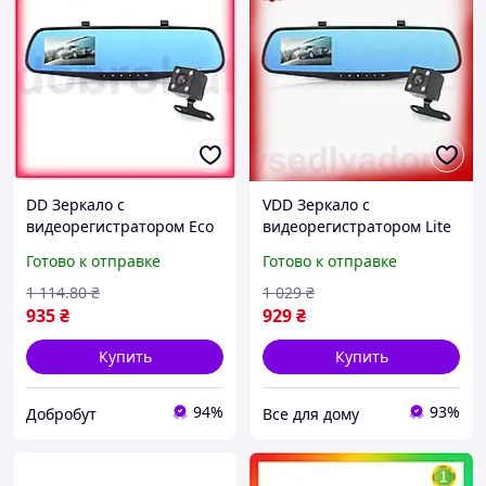
DD Зеркало с
VDD Зеркало с
видеорегистратором Eco
видеорегистратором Lite
Mod Vihicle 4.3 дюйма Full
Pro Vihicle черное DVR
Готово к отправке
Готово к отправке
HD для автомобиля с
Full HD 2 камеры для
двумя камерами и фу
автомобиля видеорегис
1 114
.80
₴
1 029
₴
Dobro-A
VDD11-
935
₴
929
₴
Купить
Купить
94%
93%
Добробут
Все для дому