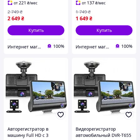
221
137
от
₴
/мес
от
₴
/мес
2 749
₴
1 749
₴
2 649
₴
1 649
₴
Купить
Купить
100%
100%
Интернет магазин ВСЕМ ОПТ
Интернет магазин ВСЕМ ОПТ
Авторегистратор в
Видеорегистратор
машину Full HD с 3
автомобильный DVR-T655