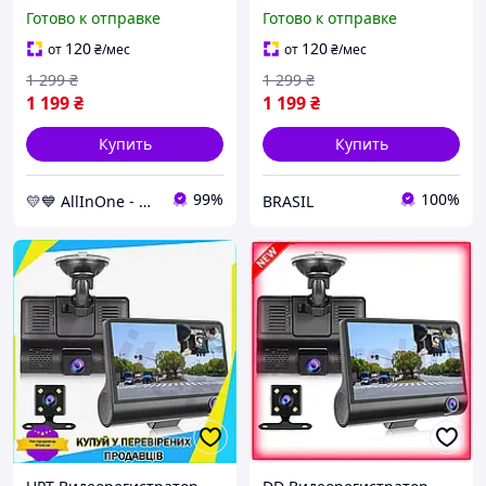
камерами, модель DVR-
Full HD (3 камеры)
Готово к отправке
Готово к отправке
T655 AllInOne -market-
:BRASIL:
without-queues-
120
120
от
₴
/мес
от
₴
/мес
1 299
₴
1 299
₴
1 199
₴
1 199
₴
Купить
Купить
99%
100%
💛💙 AllInOne - находи все необходимое в одном магазине!
BRASIL