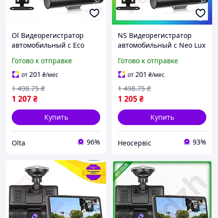
Ol Видеорегистратор
NS Видеорегистратор
автомобильный с Eco
автомобильный с Neo Lux
Mod тремя камерами Full
тремя камерами Full HD
Готово к отправке
Готово к отправке
HD для записи видео и
для записи видео и аудио
аудио в машине в TOP22-
безопаснос 25Neo-ss
201
201
от
₴
/мес
от
₴
/мес
G
1 498
.75
₴
1 498
.75
₴
1 207
₴
1 205
₴
Купить
Купить
96%
93%
Olta
Неосервіс