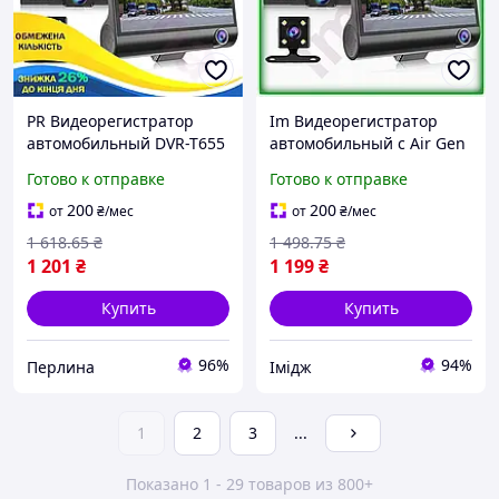
PR Видеорегистратор
Im Видеорегистратор
автомобильный DVR-T655
автомобильный с Air Gen
Uni Mix Full HD (3 камеры)
тремя камерами Full HD
Готово к отправке
Готово к отправке
Per33/R
для записи видео и аудио
безопаснос IMD22/G
200
200
от
₴
/мес
от
₴
/мес
1 618
.65
₴
1 498
.75
₴
1 201
₴
1 199
₴
Купить
Купить
96%
94%
Перлина
Імідж
1
2
3
...
Показано 1 - 29 товаров из 800+