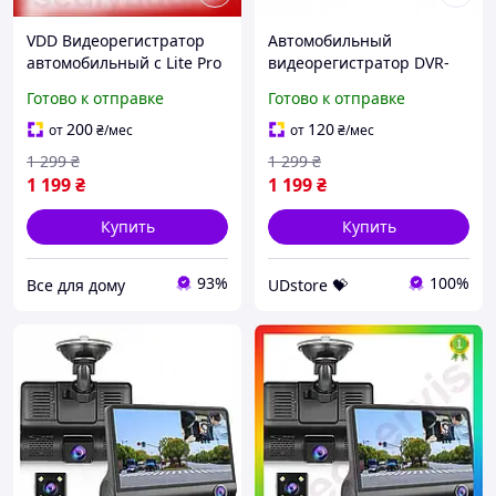
VDD Видеорегистратор
Автомобильный
автомобильный с Lite Pro
видеорегистратор DVR-
тремя камерами Full HD
T655 Full HD с 3
Готово к отправке
Готово к отправке
для записи видео и аудио
камерами, высокое
в машине VDD11-
разрешение UDstore -
200
120
от
₴
/мес
от
₴
/мес
store-with-good-prices-
1 299
₴
1 299
₴
1 199
₴
1 199
₴
Купить
Купить
93%
100%
Все для дому
UDstore 💝