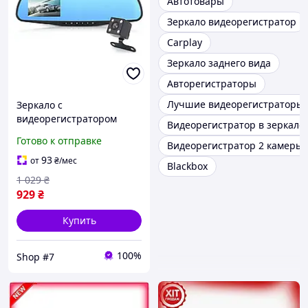
Автотовары
Зеркало видеорегистратор
Carplay
Зеркало заднего вида
Авторегистраторы
Лучшие видеорегистраторы
Зеркало с
видеорегистратором
Видеорегистратор в зеркале 
Vihicle blackbox DVR L9000
Готово к отправке
Видеорегистратор 2 камеры
4.3" (2 камеры) Full HD
.Shop#7.
93
от
₴
/мес
Blackbox
1 029
₴
929
₴
Купить
100%
Shop #7