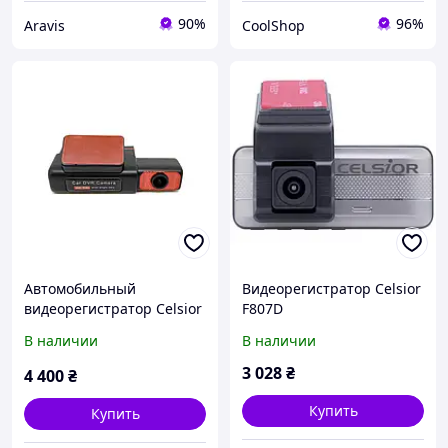
90%
96%
Aravis
CoolShop
Автомобильный
Видеорегистратор Celsior
видеорегистратор Celsior
F807D
F901D
В наличии
В наличии
3 028
₴
4 400
₴
Купить
Купить