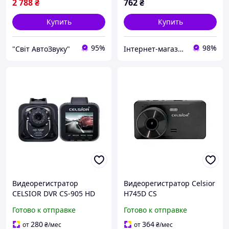
2 788
₴
762
₴
Купить
Купить
95%
98%
"Світ АвтоЗвуку"
Інтернет-магазин "Запчастини до авто і не тільки"
Видеорегистратор
Видеорегистратор Celsior
CELSIOR DVR CS-905 HD
H745D CS
Готово к отправке
Готово к отправке
280
364
от
₴
/мес
от
₴
/мес