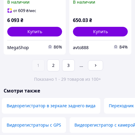
В наличии
В наличии
диодов экран 270°
609
от
₴
/мес
6 093
₴
650
.03
₴
Купить
Купить
86%
84%
MegaShop
avto888
1
2
3
...
Показано 1 - 29 товаров из 100+
Смотри также
Видеорегистратор в зеркале заднего вида
Переходник 
Видеорегистраторы с GPS
Видеорегистратор с камерой