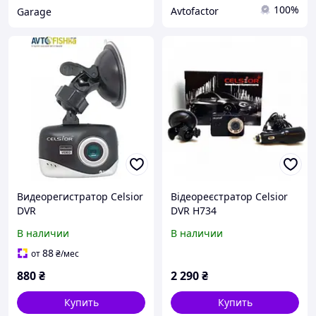
100%
Avtofactor
Garage
Видеорегистратор Celsior
Відеореєстратор Celsior
DVR
DVR H734
В наличии
В наличии
88
от
₴
/мес
880
₴
2 290
₴
Купить
Купить