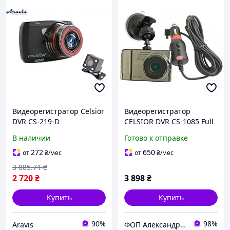
Видеорегистратор Celsior
Видеорегистратор
DVR CS-219-D
CELSIOR DVR CS-1085 Full
HD
В наличии
Готово к отправке
272
650
от
₴
/мес
от
₴
/мес
3 885
.71
₴
2 720
₴
3 898
₴
Купить
Купить
90%
98%
Aravis
ФОП Александрова Ірина Анатоліївна