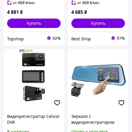
488
468
от
₴
/мес
от
₴
/мес
4 881
₴
4 685
₴
Купить
Купить
92%
97%
Topshop
Best Shop
Видеорегистратор Celsior
Зеркало с
DVR
видеорегистратором
Celsior DVR M4.1
В наличии
Готово к отправке