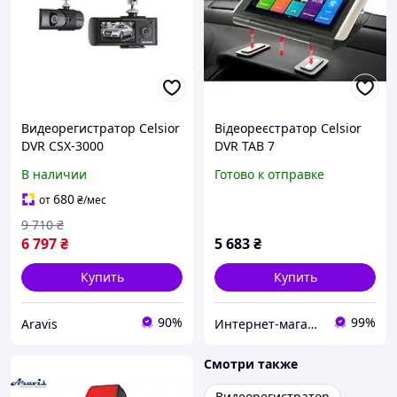
Видеорегистратор Celsior
Відеореєстратор Celsior
DVR CSX-3000
DVR TAB 7
В наличии
Готово к отправке
680
от
₴
/мес
9 710
₴
6 797
₴
5 683
₴
Купить
Купить
90%
99%
Aravis
Интернет-магазин «Autotoys»
Смотри также
Видеорегистратор