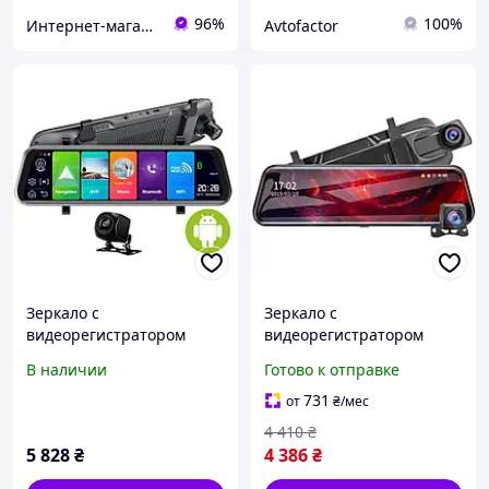
96%
100%
Интернет-магазин "Первый"
Avtofactor
Зеркало с
Зеркало с
видеорегистратором
видеорегистратором
Celsior DVR M8.1
Celsior M5
В наличии
Готово к отправке
731
от
₴
/мес
4 410
₴
5 828
₴
4 386
₴