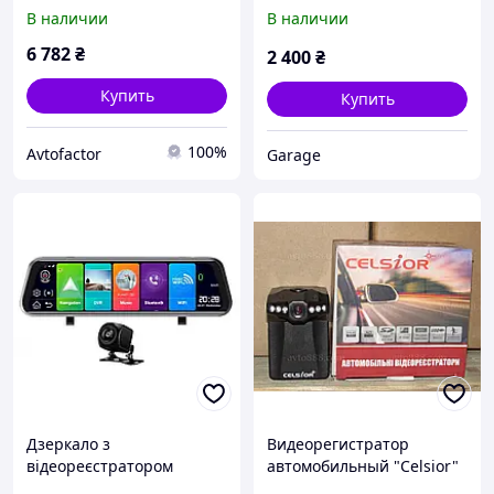
Celsior DVR M7
F807D
В наличии
В наличии
6 782
₴
2 400
₴
Купить
Купить
100%
Avtofactor
Garage
Дзеркало з
Видеорегистратор
відеореєстратором
автомобильный "Celsior"
Celsior DVR M8.1 MSH
CS-402 480P 1280х720 6