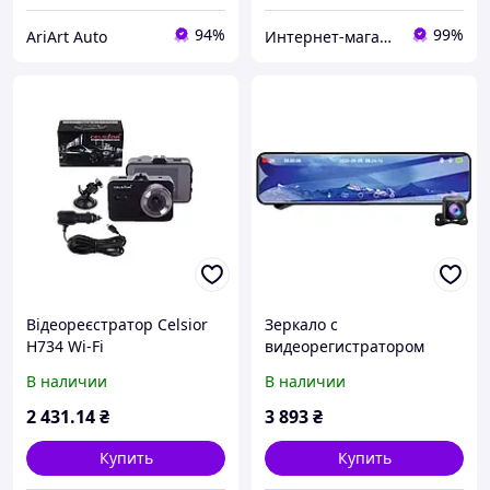
94%
99%
AriArt Auto
Интернет-магазин «Autotoys»
Відеореєстратор Celsior
Зеркало с
H734 Wi-Fi
видеорегистратором
Celsior DVR M6
В наличии
В наличии
2 431
.14
₴
3 893
₴
Купить
Купить