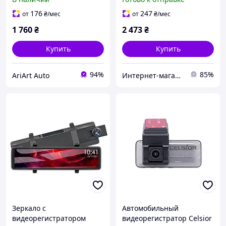
176
247
от
₴
/мес
от
₴
/мес
1 760
₴
2 473
₴
Купить
Купить
94%
85%
AriArt Auto
Интернет-магазин "Tik-tak"
Зеркало с
Автомобильный
видеорегистратором
видеорегистратор Celsior