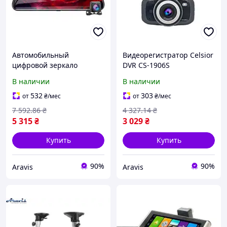
Автомобильный
Видеорегистратор Celsior
цифровой зеркало
DVR CS-1906S
видеорегистратор
В наличии
В наличии
CELSIOR M5 DVR
532
303
от
₴
/мес
от
₴
/мес
7 592
.86
₴
4 327
.14
₴
5 315
₴
3 029
₴
Купить
Купить
90%
90%
Aravis
Aravis