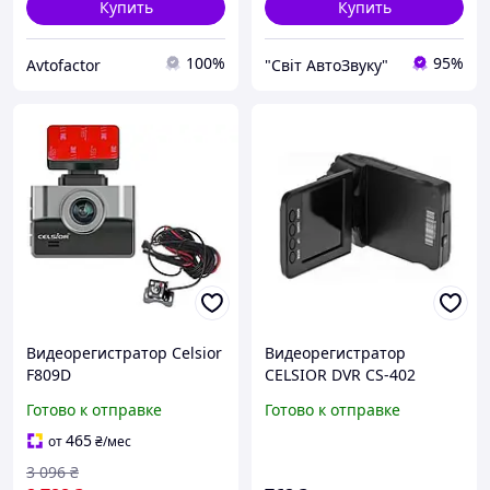
Купить
Купить
100%
95%
Avtofactor
"Світ АвтоЗвуку"
Видеорегистратор Celsior
Видеорегистратор
F809D
CELSIOR DVR CS-402
Готово к отправке
Готово к отправке
465
от
₴
/мес
3 096
₴