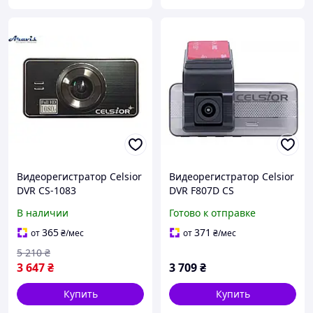
Видеорегистратор Celsior
Видеорегистратор Celsior
DVR CS-1083
DVR F807D CS
В наличии
Готово к отправке
365
371
от
₴
/мес
от
₴
/мес
5 210
₴
3 647
₴
3 709
₴
Купить
Купить