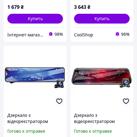
1 679
₴
3 643
₴
Купить
Купить
98%
96%
Інтернет-магазин "Запчастини до авто і не тільки"
CoolShop
Дзеркало з
Дзеркало з
відеореєстратором
відеореєстратором
Celsior DVR M6 TS
Celsior DVR M5 BS
Готово к отправке
Готово к отправке