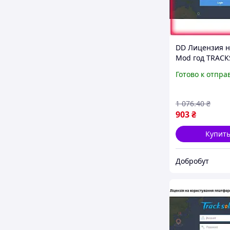
DD Лицензия н
Mod год TRACK
PRO для GPS
Готово к отпра
видеорегистра
JIMI трекеров
продления дос
1 076
.40
₴
Dobro-A
903
₴
Купит
Добробут