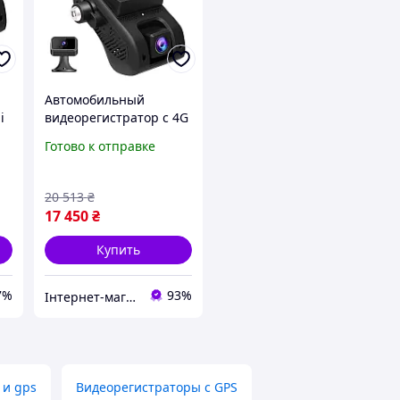
Автомобильный
i
видеорегистратор с 4G
+ WIFI + GPS Jimi JC400 с
Готово к отправке
online передачей
видео (внутренняя
камера вынесена на
20 513
₴
проводе)
17 450
₴
Купить
7%
93%
Інтернет-магазин "FreeTok"
 и gps
Видеорегистраторы с GPS