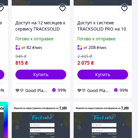
а
Доступ на 12 месяцев к
Доступ к системе
сервису TRACKSOLID
TRACKSOLID PRO на 10
PRO для регистраторов
лет для устройств Jimi
Готово к отправке
Готово к отправке
и GPS-трекеров Jimi
(видеорегистраторы,
и
GoodPlace -worry-free-
трекеры) GoodPlace -
82
208
от
₴
/мес
от
₴
/мес
shopping-
worry-free-shopping-
945
₴
2 435
₴
815
₴
2 075
₴
Купить
Купить
4%
99%
99%
💙💛 Good Place
💙💛 Good Place