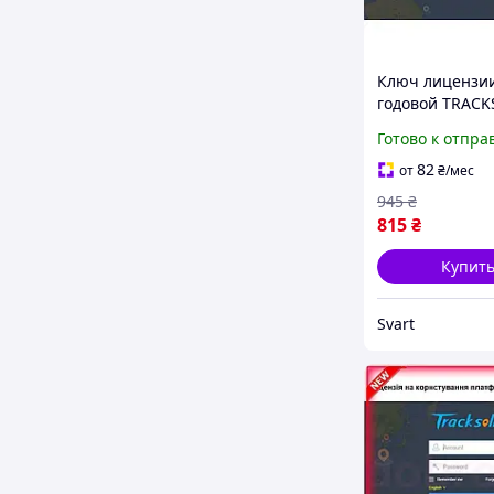
Ключ лицензи
годовой TRACK
PRO для
Готово к отпра
видеорегистра
GPS-трекеров J
82
от
₴
/мес
/Svart/ -stunnin
945
₴
products-for-lif
815
₴
Купит
Svart