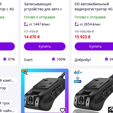
й
Записывающее
DD Автомобильный
тор с 4G
устройство для авто с
видеорегистратор 4G
mi JC400P
4G, Wi-Fi, GPS и
Eco Mod Jimi с WiFi G
вке
Готово к отправке
Готово к отправке
online
потоковой
для онлайн записи
о (2-я
трансляцией Jimi
видео с двумя
1447
2654
от
₴
/мес
от
₴
/мес
на в
JC400P Aivision Cam
камерами Dobro-A
17 193
₴
19 100
.40
₴
/Svart/
14 470
₴
15 923
₴
ь
Купить
Купить
97%
100%
9
Svart
Добробут
Автомобильный компрессор
тор
 трос
Автомобильный чайник