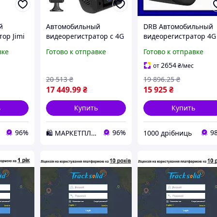
й
Автомобильный
DRB Автомобильный
ор Jimi
видеорегистратор с 4G
видеорегистратор 4G
 D1-2026
+ WIFI + GPS Jimi JC400 с
Star Fit Jimi с WiFi GPS
вке
Готово к отправке
Готово к отправке
передачей видео
для онлайн записи
через интернет
видео с двумя
2654
от
₴
/мес
(100691) D2-2026
камерами DRB_Q7
20 513
₴
19 896
.25
₴
17 449
.99
₴
15 925
₴
ь
Купить
Купить
96%
96%
9
🛍️ МАРКЕТПЛЕЙС DMD
1000 дрібниць