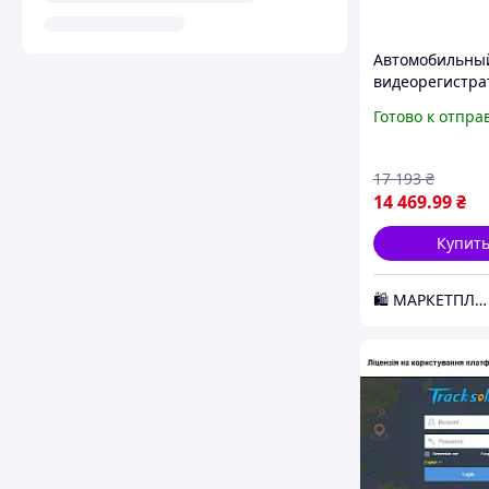
Автомобильны
видеорегистрат
JC400 (100498)
Готово к отпра
17 193
₴
14 469
.99
₴
Купит
🛍️ МАРКЕТПЛЕЙС DMD