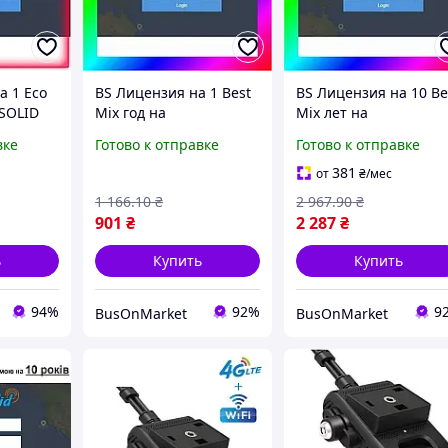
а 1 Eco
BS Лицензия на 1 Best
BS Лицензия на 10 Be
SOLID
Mix год на
Mix лет на
использование
использование
вке
Готово к отправке
Готово к отправке
торов
платформы
платформы
TRACKSOLID PRO для
TRACKSOLID PRO для
381
от
₴
/мес
тупа
видеорегистраторов и
видеорегистраторов 
1 166
.10
₴
2 967
.90
₴
треке BAS77/N
трек BAS77/N
901
₴
2 287
₴
ь
Купить
Купить
94%
92%
9
BusOnMarket
BusOnMarket