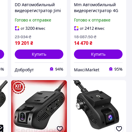
DD Автомобильный
Mm Автомобильный
видеорегистратор Jimi
видеорегистратор 4G
PS
Eco Mod с 4G WIFI GPS
Lux Ver Jimi с WiFi GPS
Готово к отправке
Готово к отправке
для инкассаторских и
для онлайн записи
полицейских машин ре
видео с двумя
3200
2412
от
₴
/мес
от
₴
/мес
Dobro-A
камерами Maxi7\Q
23 034
₴
18 087
.50
₴
19 201
₴
14 470
₴
Купить
Купить
4%
94%
95%
Добробут
МаксіMarket