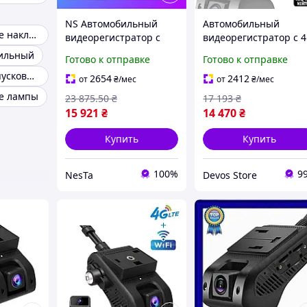
NS Автомобильный
Автомобильный
Универсальные накладки на пороги
видеорегистратор с
видеорегистратор с 
Mega Fit 4G+WIFI+GPS
+ WIFI + GPS Jimi JC40
бильный
Готово к отправке
Готово к отправке
Jimi JC400P Aivision Cam
Aivision Cam с online
Портативные пусковые устройства
с online передачей в
передачей видео
2654
2412
от
₴
/мес
от
₴
/мес
Nes22/Q
через
е лампы
23 875
.50
₴
17 193
₴
15 921
₴
14 470
₴
Купить
Купить
100%
9
NesTa
Devos Store