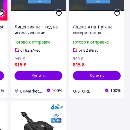
st
Лицензия на 1 год на
Ліцензія на 1 рік на
использование
використання
платформы
платформи
Готово к отправке
Готово к отправке
TRACKSOLID PRO для
TRACKSOLID PRO для
видеорегистраторов и
відеореєстраторів та
82
82
от
₴
/мес
от
₴
/мес
и
трекеров Jimi -
трекерів Jimi Q-STORE
945
₴
945
₴
UKMarket-
815
₴
815
₴
Купить
Купить
2%
100%
100%
💜 UKMarket: Товары для дома и сада: тенты, шторы, мягкие окна, мебель. Товары для спорта. Техника
Q-STORE