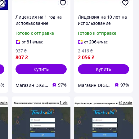
Лицензия на 1 год на
Лицензия на 10 лет на
использование
использование
платформы
платформы
Готово к отправке
Готово к отправке
TRACKSOLID PRO для
TRACKSOLID PRO для
видеорегистраторов и
видеорегистраторов и
81
206
от
₴
/мес
от
₴
/мес
трекеров Jimi
трекеров Jimi
937
₴
2 416
₴
807
₴
2 056
₴
Купить
Купить
8%
97%
97%
Магазин DIGITRON
Магазин DIGITRON