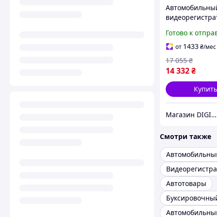
Автомобильны
видеорегистра
+ WIFI + GPS Ji
Готово к отпра
Aivision Cam с 
передачей виде
1433
от
₴
/мес
камера встрое
17 055
₴
корпус)
14 332
₴
Купит
Магазин DIGITRON
Смотри также
Видеорегистра
Автотовары
Буксировочный