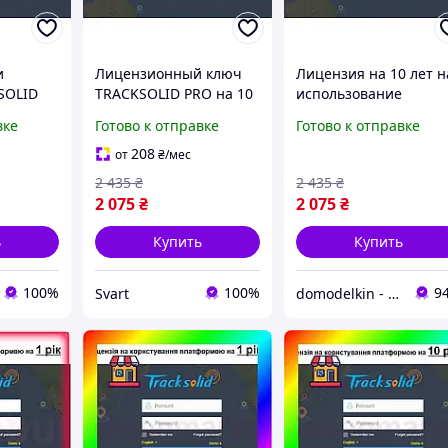
и
Лицензионный ключ
Лицензия на 10 лет н
SOLID
TRACKSOLID PRO на 10
использование
лет для трекеров и
платформы
вке
Готово к отправке
Готово к отправке
торов и
видеорегов Jimi /Svart/
TRACKSOLID PRO для
imi
-stunning-products-for-
видеорегистраторов 
208
от
₴
/мес
g-
life-
трекеров Jimi
2 435
₴
2 435
₴
e-
2 075
₴
2 075
₴
ь
Купить
Купить
100%
100%
9
Svart
domodelkin - онлайн маркет товаров для дому