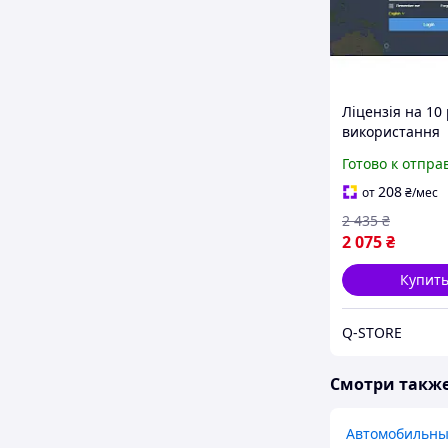
Ліцензія на 10 
використання
платформи
Готово к отпра
TRACKSOLID PR
відеореєстрато
208
от
₴
/мес
трекерів Jimi 
2 435
₴
2 075
₴
Купит
Q-STORE
Смотри такж
Автомобильны