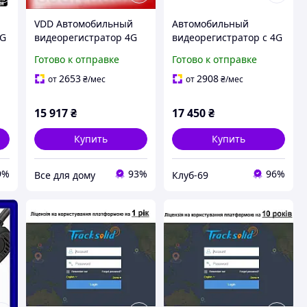
VDD Автомобильный
Автомобильный
4G
видеорегистратор 4G
видеорегистратор с 4G
0P
Lite Pro Jimi с WiFi GPS
+ WIFI + GPS Jimi JC400 с
Готово к отправке
Готово к отправке
для онлайн записи
передачей видео
видео с двумя
через интернет
2653
2908
от
₴
/мес
от
₴
/мес
камерами VDD11-
(внутренняя камера
вынесена на
15 917
₴
17 450
₴
Купить
Купить
9%
93%
96%
Все для дому
Клуб-69