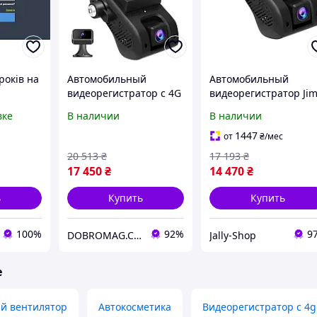
років на
Автомобильный
Автомобильный
видеорегистратор с 4G
видеорегистратор Jim
+ WIFI + GPS Jimi JC400 с
JC400 (100498)
вке
В наличии
В наличии
O для
передачей видео
рів та
через интернет
1447
от
₴
/мес
Q-STORE
(100691)
20 513
₴
17 193
₴
17 450
₴
14 470
₴
ь
Купить
Купить
100%
92%
9
DOBROMAG.COM.UA - ДОБРОМАГ
Jally-Shop
е
й вентилятор
Автокосметика
Видеорегистратор с 4g