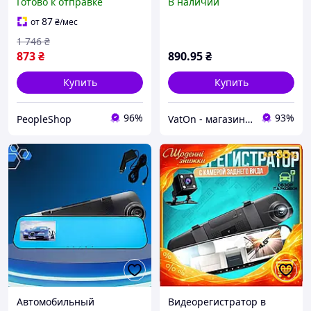
Готово к отправке
В наличии
камерой заднего вида для
2 камеры, 1080P Full HD
парковки
87
от
₴
/мес
1 746
₴
873
₴
890
.95
₴
Купить
Купить
96%
93%
PeopleShop
VatOn - магазин светильников
Автомобильный
Видеорегистратор в