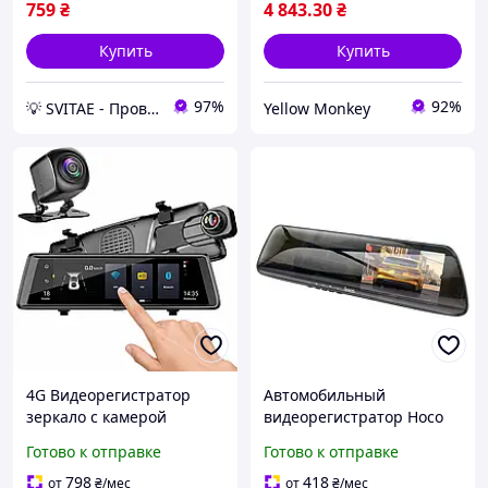
759
₴
4 843
.30
₴
Купить
Купить
97%
92%
💡 SVITAЕ - Проверенная техника для дома и гаджеты для ухода за собой
Yellow Monkey
4G Видеорегистратор
Автомобильный
зеркало с камерой
видеорегистратор Hoco
заднего вида, экран 10",
DV4 в виде зеркала с
Готово к отправке
Готово к отправке
FullHD, 5Мп, V4, Черный /
камерой заднего вида 4.5
Видеорегистратор в
дюйма Серый pix
798
418
от
₴
/мес
от
₴
/мес