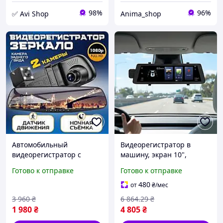
98%
96%
✅ Avi Shop
Anima_shop
Автомобильный
Видеорегистратор в
видеорегистратор с
машину, экран 10",
монитором встроенный в
FullHD, 5Мп, V4, Черный /
Готово к отправке
Готово к отправке
салонное зеркало
4G Видеорегистратор
автомобиля с двумя
зеркало с камерой
480
от
₴
/мес
камерами переднего и
заднего вида
3 960
₴
6 864
.29
₴
заднего вида
1 980
₴
4 805
₴