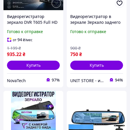
Видеорегистратор
Видеорегистратор в
зеркало DVR T605 Full HD
зеркале Зеркало заднего
с камерой заднего вида
вида с 2 камерами для
Готово к отправке
Готово к отправке
Автомобильный
парковки DVR запись
регистратор-зеркало 2 в
FullHD 1080 Экран 4.3
94
от
₴
/мес
1 с экраном 4.3"
1 199
₴
900
₴
935
.22
₴
750
₴
Купить
Купить
97%
94%
NovaTech
UNIT STORE - интернет-магазин для всей семьи