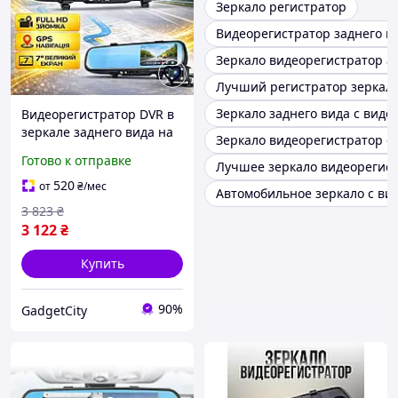
Зеркало регистратор
Видеорегистратор заднего в
Зеркало видеорегистратор a
Лучший регистратор зеркал
Зеркало заднего вида с вид
Видеорегистратор DVR в
зеркале заднего вида на
Зеркало видеорегистратор с
две камеры,
Готово к отправке
Лучшее зеркало видеорегис
Автомобильное зеркало
7" для автомобиля с
520
от
₴
/мес
Автомобильное зеркало с ви
камерой для парковки
3 823
₴
3 122
₴
Купить
90%
GadgetCity