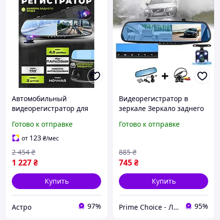
Автомобильный
Видеорегистратор в
видеорегистратор для
зеркале Зеркало заднего
видеонаблюдения,
вида с двумя камерами
Готово к отправке
Готово к отправке
Видеорегистратор в
для парковки Экран 4.3
зеркале заднего вида
DVR запись FullHD 1080
123
от
₴
/мес
(4,3inch), AST
2 454
₴
885
₴
1 227
₴
745
₴
Купить
Купить
97%
95%
Астро
Prime Choice - Лучший выбор