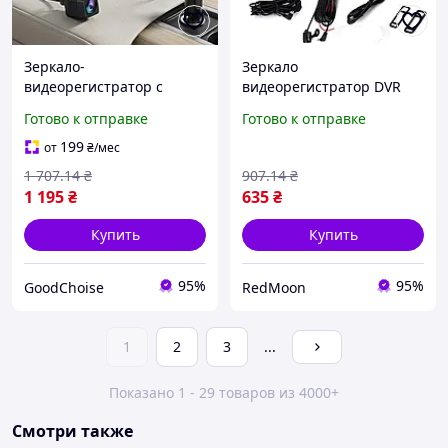
Зеркало-
Зеркало
видеорегистратор с
видеорегистратор DVR
камерой заднего вида
Full HD с камерой заднего
Готово к отправке
Готово к отправке
H90 H02 / Регистратор в
вида / Авторегистратор с
авто с камерой для
дисплеем / Регистратор в
199
от
₴
/мес
парковки
авто
1 707
.14
₴
907
.14
₴
1 195
₴
635
₴
Купить
Купить
95%
95%
GoodChoise
RedMoon
1
2
3
...
Показано 1 - 29 товаров из 4000+
Смотри также