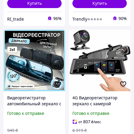
Купить
Купить
96%
90%
RI_trade
Trendly⭐⭐⭐⭐⭐
Видеорегистратор
4G Видеорегистратор
автомобильный зеркало с
зеркало с камерой
камерой заднего вида
заднего вида, экран 10",
Готово к отправке
Готово к отправке
регистратор камера для
FullHD, 5Мп, V4, Черный /
авто видеорегистраторы
Видеорегистратор в
807
от
₴
/мес
2в1
машину
949
₴
6 919
₴