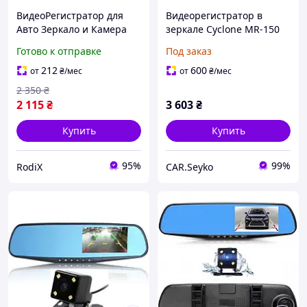
ВидеоРегистратор для
Видеорегистратор в
Авто Зеркало и Камера
зеркале Cyclone MR-150
Заднего Вида Хоко
DVR (Full HD 9.66"
Готово к отправке
Под заказ
Автомобильный Видео
LCD)+камера заднего
Регистратор Hoco в
вида
212
600
от
₴
/мес
от
₴
/мес
Машину
2 350
₴
2 115
₴
3 603
₴
Купить
Купить
95%
99%
RodiX
CAR.Seyko