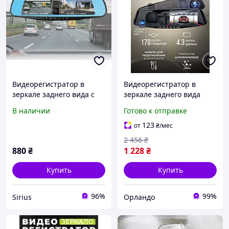
Видеорегистратор в
Видеорегистратор в
зеркале заднего вида с
зеркале заднего вида
двумя камерами с
(4,3inch),
В наличии
Готово к отправке
поддержкой записи
Видеорегистратор с
камерой для парковки,
123
от
₴
/мес
OLN
2 456
₴
880
₴
1 228
₴
Купить
Купить
96%
99%
Sirius
Орландо