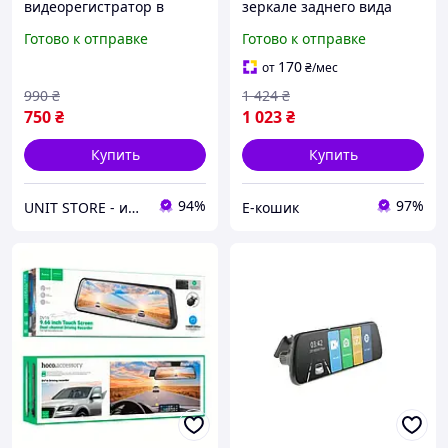
видеорегистратор в
зеркале заднего вида
зеркале DVR СТ607 Экран
blackbox автомобильный
Готово к отправке
Готово к отправке
3.5" Зеркало заднего вида
видеорегистратор Full HD
с камерой
две камеры EK-77
170
от
₴
/мес
авторегистратор
990
₴
1 424
₴
750
₴
1 023
₴
Купить
Купить
94%
97%
UNIT STORE - интернет-магазин для всей семьи
Е-кошик