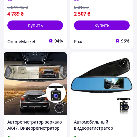
машину
6 841
.43
₴
5 015
₴
4 789
₴
2 507
₴
Купить
Купить
94%
96%
OnlineMarket
Pixx
Авторегистратор зеркало
Автомобильный
AK47, Видеорегистратор
видеорегистратор
blackbox dvr в зеркале с
зеркало L-9002, LCD 4.3",