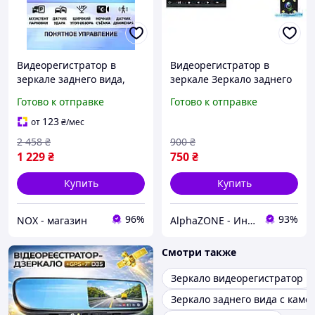
Видеорегистратор в
Видеорегистратор в
зеркале заднего вида,
зеркале Зеркало заднего
Авторегистраторы
вида с 2 камерами для
Готово к отправке
Готово к отправке
(4,3inch), NOX
парковки DVR запись
FullHD 1080 Экран 4.3
123
от
₴
/мес
2 458
₴
900
₴
1 229
₴
750
₴
Купить
Купить
96%
93%
NOX - магазин
AlphaZONE - Интернет гипермаркет
Смотри также
Зеркало видеорегистратор
Зеркало заднего вида с кам