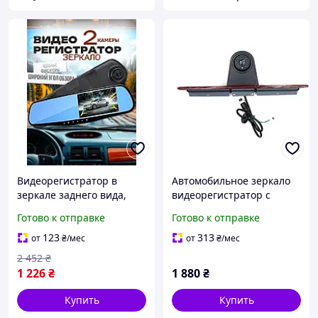
Видеорегистратор в
Автомобильное зеркало
зеркале заднего вида,
видеорегистратор с
Авторегистратор с
камерой заднего вида Full
Готово к отправке
Готово к отправке
экраном (4,3inch), AVI
HD, ночная съемка, DVR 2
в 1
123
313
от
₴
/мес
от
₴
/мес
2 452
₴
1 226
₴
1 880
₴
Купить
Купить