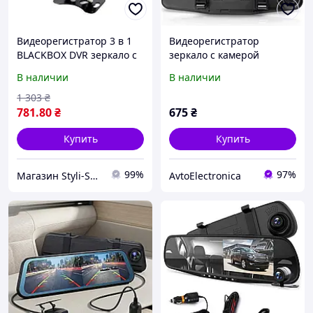
Видеорегистратор 3 в 1
Видеорегистратор
BLАСKBОХ DVR зеркало с
зеркало с камерой
камерой заднего вида для
заднего вида 2 камеры
В наличии
В наличии
машины, авто
Vehicle Blackbox DVR Plus
регистратор
Full HD 138
1 303
₴
781
.80
₴
675
₴
Купить
Купить
99%
97%
Магазин Styli-Shop
AvtoElectronica