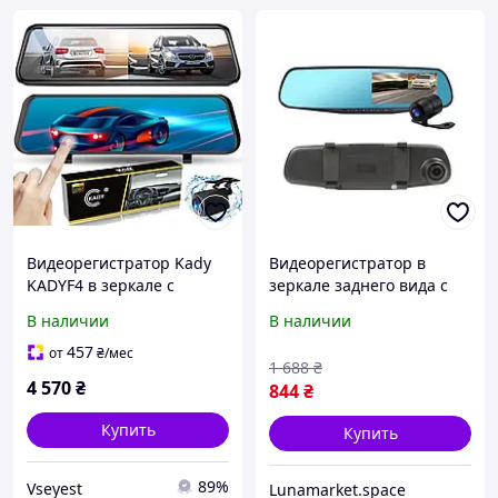
Видеорегистратор Kady
Видеорегистратор в
KADYF4 в зеркале с
зеркале заднего вида с
камерой заднего вида
камерой заднего вида (2
В наличии
В наличии
9.66 дюйма
камеры),
Многофункциональный
457
от
₴
/мес
1 688
₴
авторегистратор, QLL
4 570
₴
844
₴
Купить
Купить
89%
Vseyest
Lunamarket.space