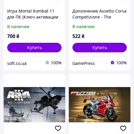
Игра Mortal Kombat 11
Дополнение Assetto Corsa
для ПК (Ключ активации
Competizione - The
Steam)
American Track Pack для
В наличии
В наличии
ПК (Ключ активации
Steam)
700
₴
522
₴
Купить
Купить
100%
100%
soft.co.ua
GamePress