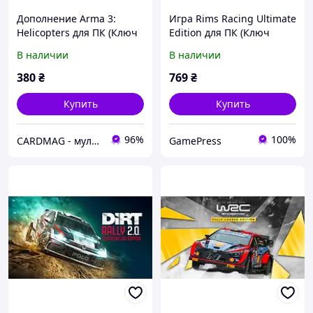
Дополнение Arma 3:
Игра Rims Racing Ultimate
Helicopters для ПК (Ключ
Edition для ПК (Ключ
активации Steam)
активации Steam)
В наличии
В наличии
380
₴
769
₴
Купить
Купить
96%
100%
CARDMAG - мультивалютный платежный сервис
GamePress