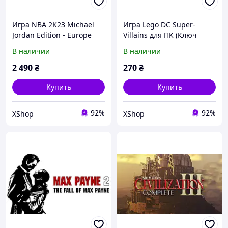
Игра NBA 2K23 Michael
Игра Lego DC Super-
Jordan Edition - Europe
Villains для ПК (Ключ
для ПК (Ключ активации
активации Steam)
В наличии
В наличии
Steam)
2 490
₴
270
₴
Купить
Купить
92%
92%
XShop
XShop