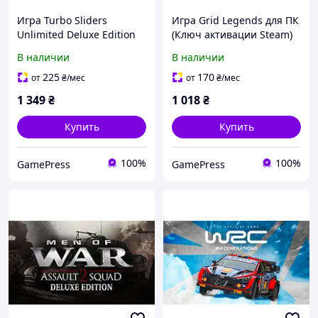
Игра Turbo Sliders
Игра Grid Legends для ПК
Unlimited Deluxe Edition
(Ключ активации Steam)
для ПК (Ключ активации
В наличии
В наличии
Steam)
225
170
от
₴
/мес
от
₴
/мес
1 349
₴
1 018
₴
Купить
Купить
100%
100%
GamePress
GamePress