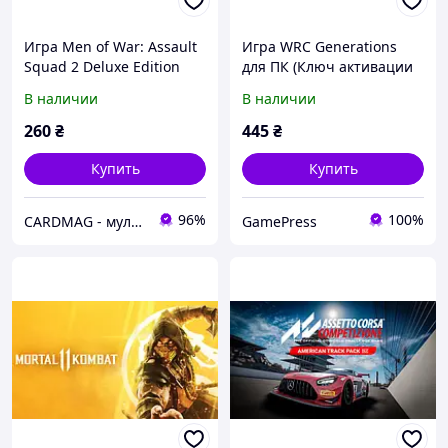
Игра Men of War: Assault
Игра WRC Generations
Squad 2 Deluxe Edition
для ПК (Ключ активации
для ПК (Ключ активации
Steam)
В наличии
В наличии
Steam)
260
₴
445
₴
Купить
Купить
96%
100%
CARDMAG - мультивалютный платежный сервис
GamePress