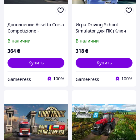
Дополнение Assetto Corsa
Игра Driving School
Competizione -
Simulator для ПК (Ключ
Challengers Pack - Europe
активации Steam)
В наличии
В наличии
для ПК (Ключ активации
Steam)
364
₴
318
₴
Купить
Купить
100%
100%
GamePress
GamePress