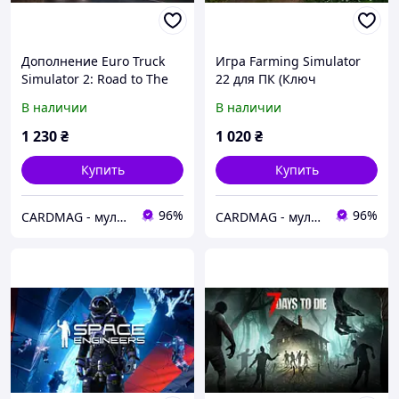
Дополнение Euro Truck
Игра Farming Simulator
Simulator 2: Road to The
22 для ПК (Ключ
Black Sea для ПК (Ключ
активации Steam)
В наличии
В наличии
активации Steam)
1 230
₴
1 020
₴
Купить
Купить
96%
96%
CARDMAG - мультивалютный платежный сервис
CARDMAG - мультивалютный платежный сервис