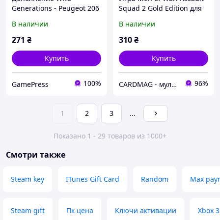
Generations - Peugeot 206
Squad 2 Gold Edition для
WRC 2002 для ПК (Ключ
ПК (Ключ активации
В наличии
В наличии
активации Steam)
Steam)
271
₴
310
₴
Купить
Купить
100%
96%
GamePress
CARDMAG - мультивалютный платежный сервис
1
2
3
...
Показано 1 - 29 товаров из 1000+
Смотри также
Steam key
ITunes Gift Card
Random
Max pay
Steam gift
Пк цена
Ключи активации
Xbox 3