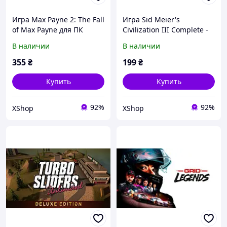
Игра Max Payne 2: The Fall
Игра Sid Meier's
of Max Payne для ПК
Civilization III Complete -
(Ключ активации Steam)
Europe для ПК (Ключ
В наличии
В наличии
активации Steam)
355
₴
199
₴
Купить
Купить
92%
92%
XShop
XShop