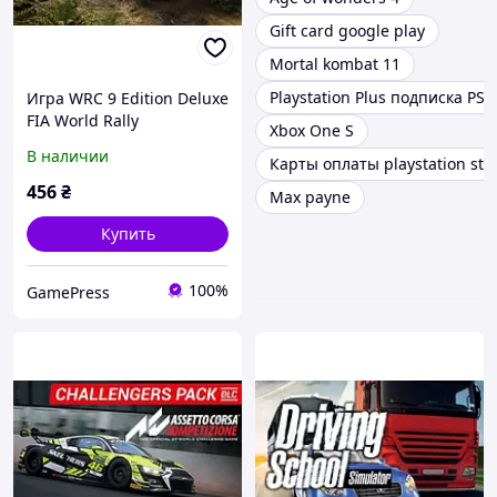
Gift card google play
Mortal kombat 11
Playstation Plus подписка PSN
Игра WRC 9 Edition Deluxe
FIA World Rally
Xbox One S
Championship для ПК
В наличии
Карты оплаты playstation sto
(Ключ активации Steam)
456
₴
Max payne
Купить
100%
GamePress