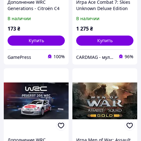
Дополнение WRC
Игра Ace Combat 7: Skies
Generations - Citroën C4
Unknown Deluxe Edition
WRC 2010 для ПК (Ключ
для ПК (Ключ активации
В наличии
В наличии
активации Steam)
Steam)
173
₴
1 275
₴
Купить
Купить
100%
96%
GamePress
CARDMAG - мультивалютный платежный сервис
Дополнение WRC
Игра Men of War: Assault