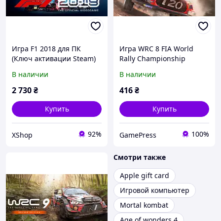
Игра F1 2018 для ПК
Игра WRC 8 FIA World
(Ключ активации Steam)
Rally Championship
Deluxe Edition для ПК
В наличии
В наличии
(Ключ активации Steam)
2 730
₴
416
₴
Купить
Купить
92%
100%
XShop
GamePress
Смотри также
Apple gift card
Игровой компьютер
Mortal kombat
Age of wonders 4