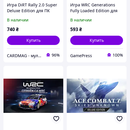
Игра DiRT Rally 2.0 Super
Игра WRC Generations
Deluxe Edition для ПК
Fully Loaded Edition для
(Ключ активации Steam)
ПК (Ключ активации
В наличии
В наличии
Steam)
740
₴
593
₴
Купить
Купить
96%
100%
CARDMAG - мультивалютный платежный сервис
GamePress