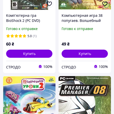
Комп'ютерна гра
Компьютерная игра 38
BioShock 2 (PC DVD)
попугаев. Волшебный
праздник (PC CD-ROM)
Готово к отправке
Готово к отправке
5.0
(1)
60
₴
49
₴
Купить
Купить
100%
100%
СТРОДО
СТРОДО