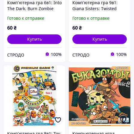
Комп'ютерна гра 6в1: Into
Комп'ютерна гра 9в1:
The Dark. Burn Zombie
Giana Sisters: Twisted
Burn. Rockin Dead (PC
Dreams. Joe Danger. Shank
Готово к отправке
Готово к отправке
DVD)
2. Rayman (PC DVD)
60
₴
60
₴
Купить
Купить
100%
100%
СТРОДО
СТРОДО
Комп'ютерна гра 8в1: Toy
Компьютерная игра