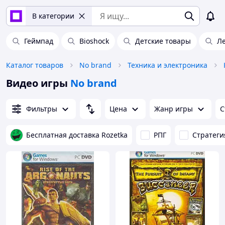
В категории
Геймпад
Bioshock
Детские товары
Л
Каталог товаров
No brand
Техника и электроника
Видео игры
No brand
Фильтры
Цена
Жанр игры
С
Бесплатная доставка Rozetka
РПГ
Стратеги