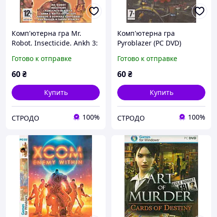
Комп'ютерна гра Mr.
Комп'ютерна гра
Robot. Insecticide. Ankh 3:
Pyroblazer (PC DVD)
Battle of the Gods (PC DVD-
Готово к отправке
Готово к отправке
ROM)
60
₴
60
₴
Купить
Купить
100%
100%
СТРОДО
СТРОДО