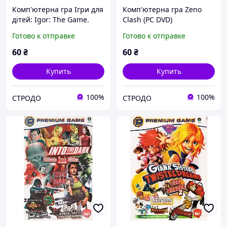
Комп'ютерна гра Ігри для
Комп'ютерна гра Zeno
дітей: Igor: The Game.
Clash (PC DVD)
Lego Batman. Bengal (PC
Готово к отправке
Готово к отправке
DVD-ROM)
60
₴
60
₴
Купить
Купить
100%
100%
СТРОДО
СТРОДО