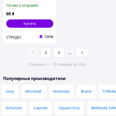
Баба та сорок
Готово к отправке
розбійників. Геракл.
Попелюшка (PC DVD-ROM)
60
₴
Купить
100%
СТРОДО
1
2
3
...
Показано 1 - 29 товаров из 200+
Популярные производители
Sony
Microsoft
Nintendo
Brand
STREA
Activision
Capcom
Square Enix
Bethesda Soft