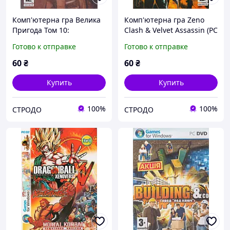
Комп'ютерна гра Велика
Комп'ютерна гра Zeno
Пригода Том 10:
Clash & Velvet Assassin (PC
Rhiannon. Nancy Drew.
DVD-ROM)
Готово к отправке
Готово к отправке
The Hardy Boys (PC DVD-
ROM)
60
₴
60
₴
Купить
Купить
100%
100%
СТРОДО
СТРОДО