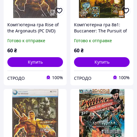
Комп'ютерна гра Rise of
Комп'ютерна гра 8в1:
the Argonauts (PC DVD)
Buccaneer: The Pursuit of
Infamy. Black Buccaneer.
Готово к отправке
Готово к отправке
Tortuga. Sid Meier's
Pirates! (PC DVD)
60
₴
60
₴
Купить
Купить
100%
100%
СТРОДО
СТРОДО