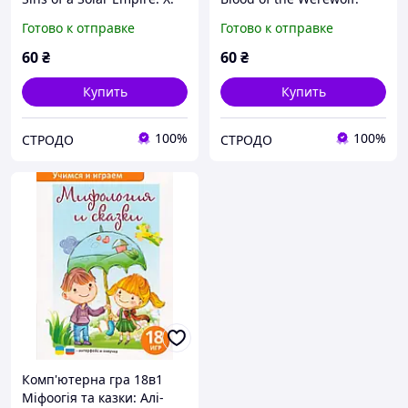
Beyond the Frontier. X:
Earth Defense Force.
Готово к отправке
Готово к отправке
Tension (PC DVD)
Legend of Grimrock (PC
DVD)
60
₴
60
₴
Купить
Купить
100%
100%
СТРОДО
СТРОДО
Комп'ютерна гра 18в1
Міфоогія та казки: Алі-