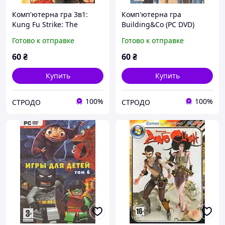
Комп'ютерна гра 3в1:
Комп'ютерна гра
Kung Fu Strike: The
Building&Co (PC DVD)
Warrior's Rise. Mortal
Готово к отправке
Готово к отправке
Kombat. Dragon Ball
Xenoverse (PC DVD)
60
₴
60
₴
Купить
Купить
100%
100%
СТРОДО
СТРОДО