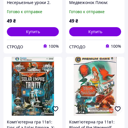
Несерьезные уроки 2.
Медвежонок Плюм:
Учимся мыслить
удивительное
Готово к отправке
Готово к отправке
логически (PC CD)
путешествие (PC CD)
49
₴
49
₴
Купить
Купить
100%
100%
СТРОДО
СТРОДО
Комп'ютерна гра 11в1:
Комп'ютерна гра 11в1:
Sins of a Solar Empire. X:
Blood of the Werewolf.