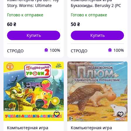
Story. Worms: Ultimate
Буказоиды. Berusky 2 (PC
Mayhem. F1 Race Stars (PC
CD-ROM) (Акелла)
Готово к отправке
Готово к отправке
DVD)
60
₴
50
₴
Купить
Купить
100%
100%
СТРОДО
СТРОДО
Компьютерная игра
Компьютерная игра