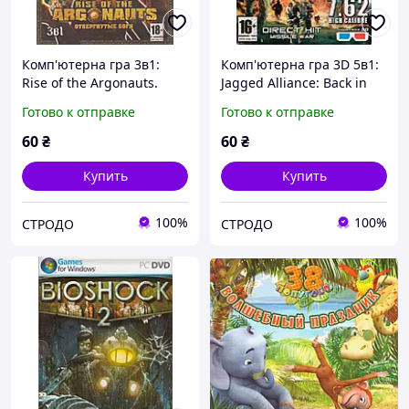
Комп'ютерна гра 3в1:
Комп'ютерна гра 3D 5в1:
Rise of the Argonauts.
Jagged Alliance: Back in
Assassin's Creed. Gothic 3
Action. Direct Hit: Missile
Готово к отправке
Готово к отправке
(PC DVD)
War (PC DVD)
60
₴
60
₴
Купить
Купить
100%
100%
СТРОДО
СТРОДО