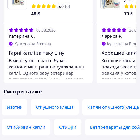
мелких
5.0
(6)
декора
48
₴
70
₴
10 мл
08.08.2026
26.07
Катерина С.
Лариса Р.
Куплено на Prom.ua
Куплено на Prom.
Гарні каплі за таку ціну
Хорошие капли
В мене у котів часто буває
Хорошие капли н
кон'юнктивіт, раніше купляла інші
подходят если гл
каплі. Одного разу ветеринар
реакция у котов 
виписав ці краплі. День - два і все
прям ручьем чере
проходить. Дуже рекомендую
наверно пекут, к
Смотри также
Купляю вже не перший рік. По ціні
ушей хорошее сре
і якості топ за свої гроші.
лучше не капать 
ветеринары тако
Преимущества
Изотик
От ушного клеща
Капли от ушного клеща
Ціна
Преимущества
Помогает
Недостатки
Немає
Недостатки
Отибиовин капли
Отифри
Ветпрепараты для соб
Не всем подходит