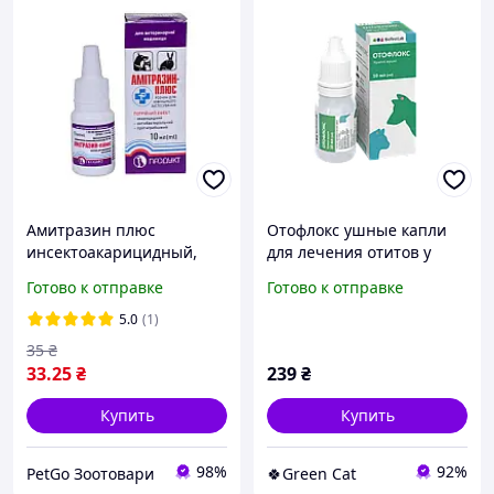
Амитразин плюс
Отофлокс ушные капли
инсектоакарицидный,
для лечения отитов у
противогрибковый,
собак и кошек, 10 мл
Готово к отправке
Готово к отправке
антибактериальный 10
мл Продукт
5.0
(1)
35
₴
33
.25
₴
239
₴
Купить
Купить
98%
92%
PetGo Зоотовари
🍀Green Cat