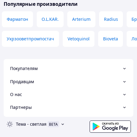
Популярные производители
Фарматон
O.L.KAR.
Arterium
Radius
Бр
Укрзооветпромпостач
Vetoquinol
Bioveta
Ло
Покупателям
Продавцам
О нас
Партнеры
Тема
-
светлая
BETA