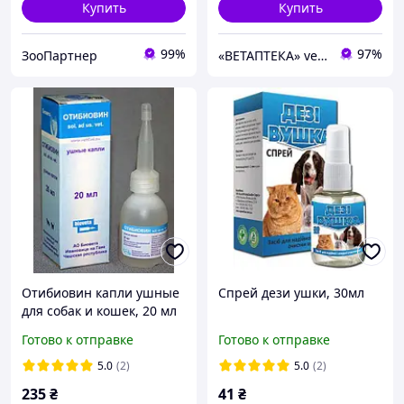
Купить
Купить
99%
97%
ЗооПартнер
«ВЕТАПТЕКА» vetapteka.vinnica.ua
Отибиовин капли ушные
Спрей дези ушки, 30мл
для собак и кошек, 20 мл
Готово к отправке
Готово к отправке
5.0
(2)
5.0
(2)
235
₴
41
₴