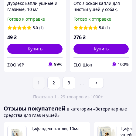
Дуодекс капли ушные и
Ото Лосьон капли для
глазные, 10 мл
чистки ушей у собак,
кошек и кроликов, 100 мл
Готово к отправке
Готово к отправке
5.0
(1)
5.0
(1)
49
₴
276
₴
Купить
Купить
99%
100%
ZOO VIP
ELO Шоп
1
2
3
...
Показано 1 - 29 товаров из 1000+
Отзывы покупателей
в категории «Ветеринарные
средства для глаз и ушей»
Цифлодекс капли, 10мл
Цифлод
ушей и