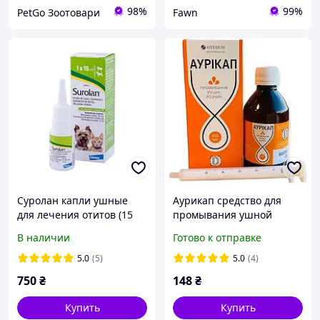
98%
99%
PetGo Зоотовари
Fawn
Суролан капли ушные
Аурикап средство для
для лечения отитов (15
промывания ушной
мл), Elanco (срок годности
раковины собак и кошек,
В наличии
Готово к отправке
до 11.2026 г)
100 мл
5.0
(5)
5.0
(4)
750
₴
148
₴
Купить
Купить