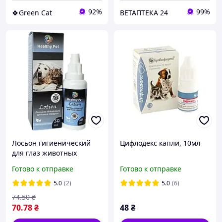
92%
99%
🍀Green Cat
ВЕТАПТЕКА 24
Лосьон гигиенический
Цифлодекс капли, 10мл
для глаз животных
Healthy Pet 30мл,
Готово к отправке
Готово к отправке
5.0
(2)
5.0
(6)
74
.50
₴
70
.78
₴
48
₴