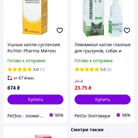
Ушные капли-суспензия
Левомикол капли глазные
Richter Pharma Митекс
для грызунов, собак и
Плюс для котов и собак 20
котов, 10 мл
Готово к отправке
Готово к отправке
мл
5.0
(1)
5.0
(2)
67
от
₴
/мес
25
₴
674
₴
23
.75
₴
Купить
Купить
96%
98%
PetЗоо - зоомагазин для ваших домашних любимцев
PetGo Зоотовари
Смотри также