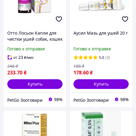
Отто Лосьон Капли для
Аусил Мазь для ушей 20 г
чистки ушей собак, кошек
и декоративных
Готово к отправке
Готово к отправке
кроликов, 100 мл
23
от
₴
/мес
5.0
(3)
246
₴
188
₴
233
.70
₴
178
.60
₴
Купить
Купить
98%
98%
PetGo Зоотовари
PetGo Зоотовари