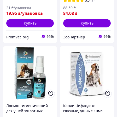
5.0
(1)
21
₴/упаковка
88
.50
₴
19
.95
₴/упаковка
84
.08
₴
Купить
Купить
95%
99%
PromVetTorg
ЗооПартнер
Лосьон гигиенический
Капли Цифлодекс
для ушей животных
глазные, ушные 10мл
Healthy Pet,30мл