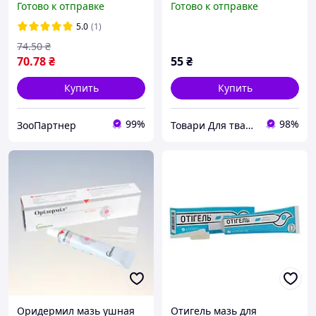
Готово к отправке
Готово к отправке
5.0
(1)
74
.50
₴
70
.78
₴
55
₴
Купить
Купить
99%
98%
ЗооПартнер
Товари Для тварин
Оридермил мазь ушная
Отигель мазь для