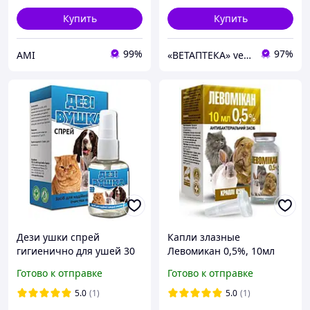
Купить
Купить
99%
97%
АМІ
«ВЕТАПТЕКА» vetapteka.vinnica.ua
Дези ушки спрей
Капли злазные
гигиенично для ушей 30
Левомикан 0,5%, 10мл
мл
Готово к отправке
Готово к отправке
5.0
(1)
5.0
(1)