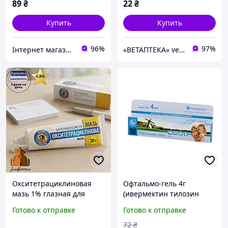
89
₴
22
₴
Купить
Купить
96%
97%
Інтернет магазин ВетФарм
«ВЕТАПТЕКА» vetapteka.vinnica.ua
Окситетрациклиновая
Офтальмо-гель 4г
мазь 1% глазная для
(ивермектин тилозин
животных, туба 30 г
ксероформ) при
Готово к отправке
Готово к отправке
O.L.KAR. (Арт: OK-7492-
офтальмологических
EYE)
заболеваниях животных
72
₴