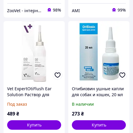
98%
99%
ZooVet - інтернет зоомагазин самих низьких цін - Zoovetbaza.com.ua
АМІ
Vet ExpertOtiFlush Ear
Отибиовин ушные капли
Solution Раствор для
для собак и кошек, 20 мл
очистки ушей кошек и
Под заказ
В наличии
собак, 125 мл
489
₴
273
₴
Купить
Купить