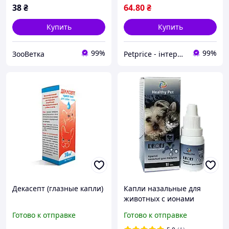
38
₴
64
.80
₴
Купить
Купить
99%
99%
ЗооВетка
Petprice - інтернет-магазин зоотоваров
Декасепт (глазные капли)
Капли назальные для
животных с ионами
серебра (Healthy
Готово к отправке
Готово к отправке
Pet),15мл