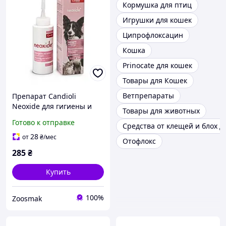
Кормушка для птиц
Игрушки для кошек
Ципрофлоксацин
Кошка
Prinocate для кошек
Товары для Кошек
Ветпрепараты
Препарат Candioli
Neoxide для гигиены и
Товары для животных
очищения ушей собак и
Готово к отправке
Средства от клещей и блох д
котов, 100 мл | Препарат
Кандиоли Неоксид
28
от
₴
/мес
Отофлокс
285
₴
Купить
100%
Zoosmak