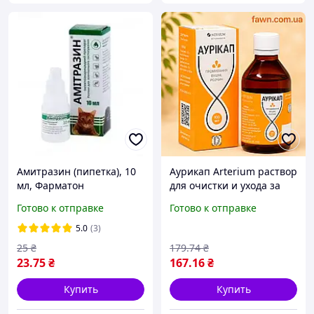
Амитразин (пипетка), 10
Аурикап Arterium раствор
мл, Фарматон
для очистки и ухода за
ушами собак и кошек 100
Готово к отправке
Готово к отправке
мл
5.0
(3)
25
₴
179
.74
₴
23
.75
₴
167
.16
₴
Купить
Купить