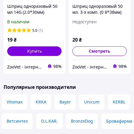
Шприц одноразовый 50
Шприц одноразовый 50
мл 14G (2.0*30мм)
мл. 3-х комп. (0 8*38мм)
MEDICARE
В наличии
Недоступен
5.0
(1)
19
₴
20
₴
Купить
Смотреть
98%
98%
ZooVet - інтернет зоомагазин самих низьких цін - Zoovetbaza.com.ua
ZooVet - інтернет зоомагазин самих низьких цін - Zoovetbaza.com.ua
Популярные производители
Vitomax
KRKA
Bayer
Unicum
KERBL
Ветсинтез
O.L.KAR.
BronzeDog
Бровафарма