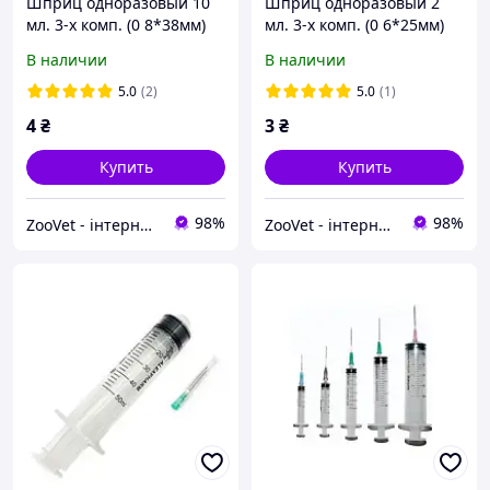
Шприц одноразовый 10
Шприц одноразовый 2
мл. 3-х комп. (0 8*38мм)
мл. 3-х комп. (0 6*25мм)
В наличии
В наличии
5.0
(2)
5.0
(1)
4
₴
3
₴
Купить
Купить
98%
98%
ZooVet - інтернет зоомагазин самих низьких цін - Zoovetbaza.com.ua
ZooVet - інтернет зоомагазин самих низьких цін - Zoovetbaza.com.ua