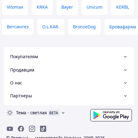
Vitomax
KRKA
Bayer
Unicum
KERBL
Ветсинтез
O.L.KAR.
BronzeDog
Бровафарма
Покупателям
Продавцам
О нас
Партнеры
Тема
-
светлая
BETA
© Prom.ua — маркетплейс України, 2008-2026