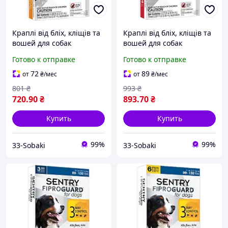
Краплі від бліх, кліщів та
Краплі від бліх, кліщів та
вошей для собак
вошей для собак
FiproGuard вагою до 10 кг,
FiproGuard вагою 20 40 кг,
Готово к отправке
Готово к отправке
0,67 мл, 3 шт./уп.
2,68 мл, 3 шт./уп.
72
89
от
₴
/мес
от
₴
/мес
801
₴
993
₴
720
.90
₴
893
.70
₴
Купить
Купить
99%
99%
33-Sobaki
33-Sobaki