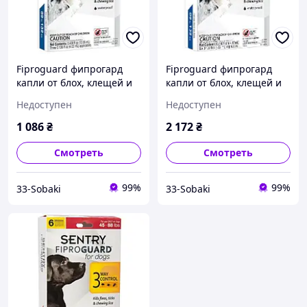
Fiproguard фипрогард
Fiproguard фипрогард
капли от блох, клещей и
капли от блох, клещей и
вшей для собак 40-60 кг,
вшей для собак 40-60 кг,
Недоступен
Недоступен
4,02 мл 4,02 мл 3 шт./уп.
4,02 мл
1 086
₴
2 172
₴
Смотреть
Смотреть
99%
99%
33-Sobaki
33-Sobaki