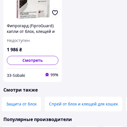
Фипрогард (FiproGuard)
капли от блох, клещей и
вшей для собак 20-40 кг,
Недоступен
2,68 мл
1 986
₴
Смотреть
99%
33-Sobaki
Смотри также
Защита от блох
Спрей от блох и клещей для кошек
Популярные производители