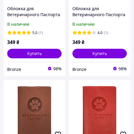
Обложка для
Обложка для
Ветеринарного Паспорта
Ветеринарного Паспорта
из Натуральной Кожи
из Натуральной Кожи
В наличии
В наличии
Barksi Синяя
Barksi Желтая
5.0
(1)
4.0
(1)
349
₴
349
₴
Купить
Купить
98%
98%
Bronze
Bronze