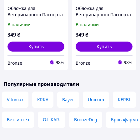
Обложка для
Обложка для
Ветеринарного Паспорта
Ветеринарного Паспорта
из Натуральной Кожи
из Натуральной Кожи
В наличии
В наличии
Barksi Черная
Barksi Бордовая
349
₴
349
₴
Купить
Купить
98%
98%
Bronze
Bronze
Популярные производители
Vitomax
KRKA
Bayer
Unicum
KERBL
Ветсинтез
O.L.KAR.
BronzeDog
Бровафарма