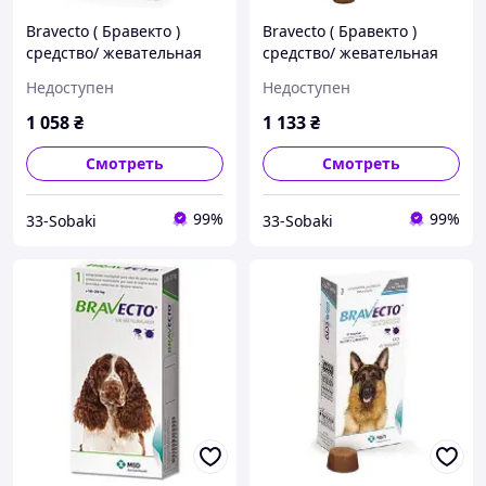
Bravecto ( Бравекто )
Bravecto ( Бравекто )
средство/ жевательная
средство/ жевательная
таблетка от блох и
таблетка от блох и
Недоступен
Недоступен
клещей для собак старше
клещей для собак старше
6 месяцев
6 месяцев
1 058
₴
1 133
₴
Смотреть
Смотреть
99%
99%
33-Sobaki
33-Sobaki