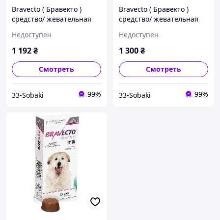
Bravecto ( Бравекто )
Bravecto ( Бравекто )
средство/ жевательная
средство/ жевательная
таблетка от блох и
таблетка от блох и
Недоступен
Недоступен
клещей для собак старше
клещей для собак старше
6 месяцев
6 месяцев
1 192
₴
1 300
₴
Смотреть
Смотреть
99%
99%
33-Sobaki
33-Sobaki