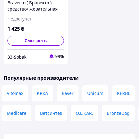
Bravecto ( Бравекто )
средство/ жевательная
таблетка от блох и
Недоступен
клещей для собак старше
6 месяцев
1 425
₴
Смотреть
99%
33-Sobaki
Популярные производители
Vitomax
KRKA
Bayer
Unicum
KERBL
Medicare
Ветсинтез
O.L.KAR.
BronzeDog