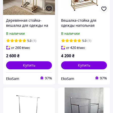
Деревянная стойка-
Вешалка-стойка для
вешалка для одежды на
одежды напольная
колесиках мобильный
деревянная: двойной
В наличии
В наличии
рейл для гардероба 185
рейл с полками на
см
колесах
5.0
(1)
5.0
(1)
260
420
от
₴
/мес
от
₴
/мес
2 600
₴
4 200
₴
Купить
Купить
97%
97%
EkoSam
EkoSam