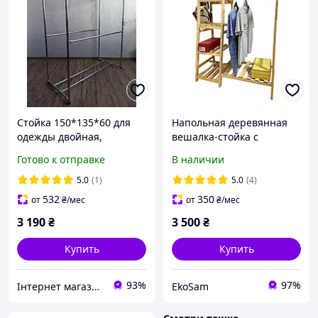
Стойка 150*135*60 для
Напольная деревянная
одежды двойная,
вешалка-стойка с
вешалка для вещей с
полками рейл для
Готово к отправке
В наличии
обувной полкой С18(L)
одежды и обуви (118 см)
5.0
(1)
5.0
(4)
532
350
от
₴
/мес
от
₴
/мес
3 190
₴
3 500
₴
Купить
Купить
93%
97%
Інтернет магазин товарів для дому Сімейний
EkoSam