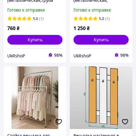
(металлическая,труба
(металлическая,
толщиной 0,7 мм) для
усиленное крепление)
Готово к отправке
Готово к отправке
одежды одинарная,
для одежды одинарная,
вешалку для вещей С1(L)
вешалку для вещей С.19
5.0
(1)
5.0
(1)
M
760
₴
1 250
₴
Купить
Купить
98%
98%
UkRshoP
UkRshoP
Стойка вешалка для
Вешалка настенная в