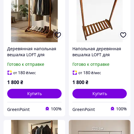
Деревянная напольная
Напольная деревянная
вешалка LOFT для
вешалка LOFT для
одежды с полкой для
одежды с полкой и
Готово к отправке
Готово к отправке
обуви
рейлом
180
180
от
₴
/мес
от
₴
/мес
1 800
₴
1 800
₴
Купить
Купить
100%
100%
GreenPoint
GreenPoint