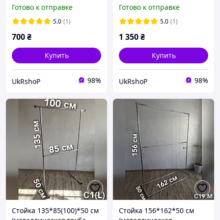
толщиной 0,7 мм) для
толщиной 0,7 мм) для
Готово к отправке
Готово к отправке
одежды одинарная,
одежды двойная,
вешалку для вещей С2(S)
вешалку для вещей С6(SТ)
5.0
(1)
5.0
(1)
700
₴
1 350
₴
Купить
Купить
98%
98%
UkRshoP
UkRshoP
Стойка 135*85(100)*50 см
Стойка 156*162*50 см