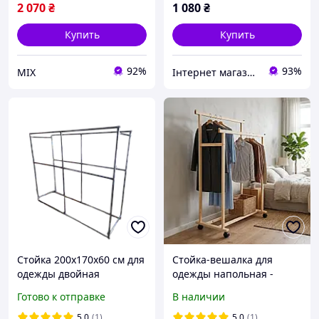
2 070
₴
1 080
₴
Купить
Купить
92%
93%
MIX
Інтернет магазин товарів для дому Сімейний
Стойка 200х170х60 см для
Стойка-вешалка для
одежды двойная
одежды напольная -
усиленная стойка, для
деревянная стойка с
Готово к отправке
В наличии
вещей С8+
двумя ярусами и полкой
для обуви
5.0
(1)
5.0
(1)