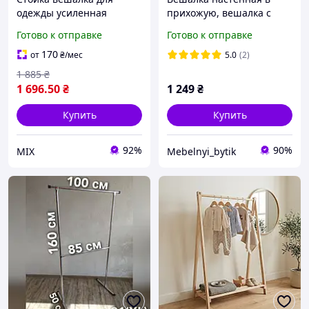
одежды усиленная
прихожую, вешалка с
металлическая, по вашим
крючками, вешалка для
Готово к отправке
Готово к отправке
размерам
одежды, прихожая
(65х115х3 см)
170
от
₴
/мес
5.0
(2)
1 885
₴
1 696
.50
₴
1 249
₴
Купить
Купить
92%
90%
MIX
Mebelnyi_bytik