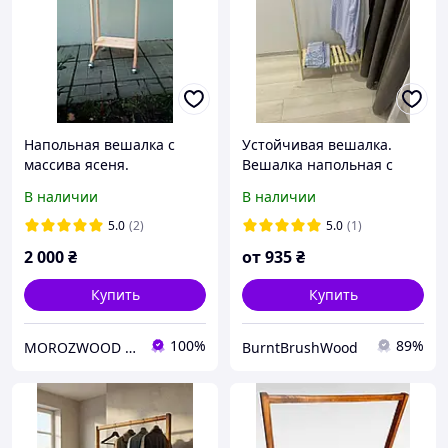
Напольная вешалка с
Устойчивая вешалка.
массива ясеня.
Вешалка напольная с
одной полочкой . Рейл
В наличии
В наличии
для одежды. Не окрашена
5.0
(2)
5.0
(1)
2 000
₴
от
935
₴
Купить
Купить
100%
89%
MOROZWOOD Виробницвто меблів із дерева
BurntBrushWood