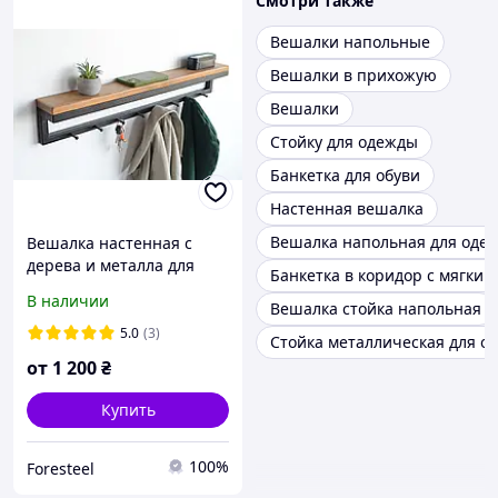
Смотри также
Вешалки напольные
Вешалки в прихожую
Вешалки
Стойку для одежды
Банкетка для обуви
Настенная вешалка
Вешалка напольная для оде
Вешалка настенная с
дерева и металла для
Банкетка в коридор с мягким
одежды 40x8x12 см
В наличии
Вешалка стойка напольная
5.0
(3)
Стойка металлическая для о
от
1 200
₴
Купить
100%
Foresteel