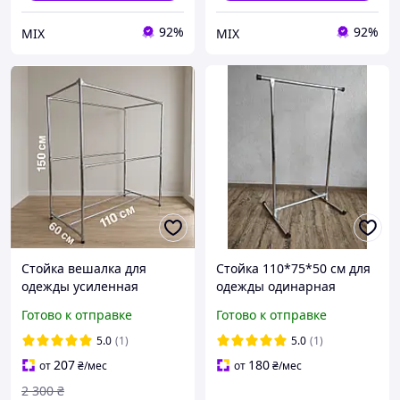
92%
92%
MIX
MIX
Стойка вешалка для
Стойка 110*75*50 см для
одежды усиленная
одежды одинарная
металлическая с
металлическая вешалка
Готово к отправке
Готово к отправке
полочкой для обуви
для вещей С1(S)
двойная, купить стойку
5.0
(1)
5.0
(1)
вешалку для вещей с
207
180
от
₴
/мес
от
₴
/мес
полочкой
2 300
₴