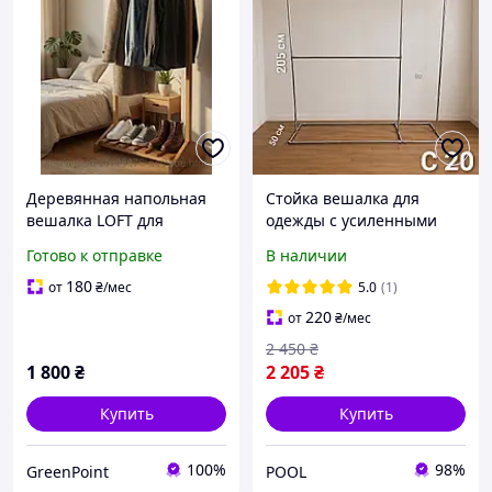
Деревянная напольная
Стойка вешалка для
вешалка LOFT для
одежды с усиленными
одежды с полкой для
крепежами металл,
Готово к отправке
В наличии
обуви | Стойка для
сделаем по вашим
одежды из натурального
размерам, купить стойку
180
от
₴
/мес
5.0
(1)
дерева
для вещей
220
от
₴
/мес
2 450
₴
1 800
₴
2 205
₴
Купить
Купить
100%
98%
GreenPoint
POOL