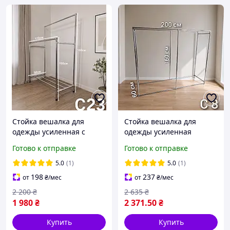
Стойка вешалка для
Стойка вешалка для
одежды усиленная с
одежды усиленная
полочкой для обуви
металлическая 160*200
Готово к отправке
Готово к отправке
металлическая, сделаем
см, купить вешалку
за вашим размером
стойку для одежды
5.0
(1)
5.0
(1)
198
237
от
₴
/мес
от
₴
/мес
2 200
₴
2 635
₴
1 980
₴
2 371
.50
₴
Купить
Купить