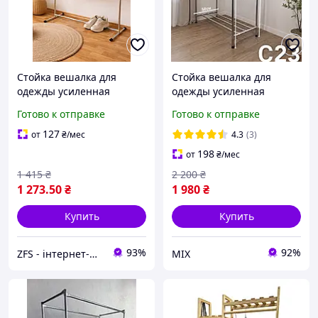
Стойка вешалка для
Стойка вешалка для
одежды усиленная
одежды усиленная
металлическая, сделаем
металлическая с
Готово к отправке
Готово к отправке
по вашим размерам,
полочкой для обуви,
стойку для одежды
сделаем по вашим
127
от
₴
/мес
4.3
(3)
металлическую, вешалку
размерам, купить
198
от
₴
/мес
для одежды
стойку,вешалку для
1 415
₴
2 200
₴
вещей
1 273
.50
₴
1 980
₴
Купить
Купить
93%
92%
ZFS - інтернет-магазин товарів для дому та відпочинку
MIX