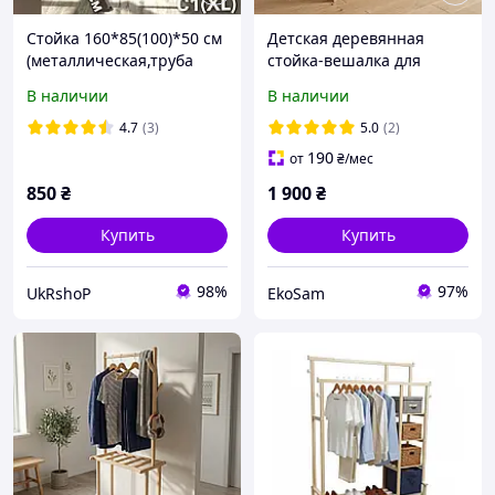
Стойка 160*85(100)*50 см
Детская деревянная
(металлическая,труба
стойка-вешалка для
толщиной 0,7 мм) для
одежды напольный рейл
В наличии
В наличии
одежды одинарная,
с полкой (118 см)
вешалку для вещей С1(XL)
4.7
(3)
5.0
(2)
190
от
₴
/мес
850
₴
1 900
₴
Купить
Купить
98%
97%
UkRshoP
EkoSam