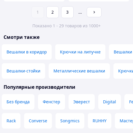
1
2
3
...
Показано 1 - 29 товаров из 1000+
Смотри также
Вешалки в коридор
Крючки на липучке
Вешалки 
Вешалки-стойки
Металлические вешалки
Крючк
Популярные производители
Без бренда
Фенстер
Эверест
Digital
F
Rack
Converse
Songmics
RUHHY
Масте