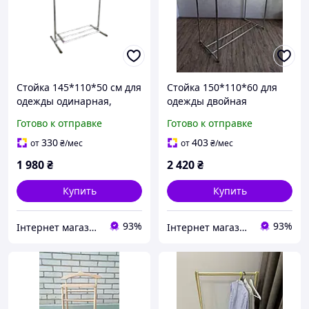
Стойка 145*110*50 см для
Стойка 150*110*60 для
одежды одинарная,
одежды двойная
вешалка для вещей с
металлическая Вешалка
Готово к отправке
Готово к отправке
полочкой для обуви С15
для вещей с обувной
полкой С16(м)
330
403
от
₴
/мес
от
₴
/мес
1 980
₴
2 420
₴
Купить
Купить
93%
93%
Інтернет магазин товарів для дому Сімейний
Інтернет магазин товарів для дому Сімейний