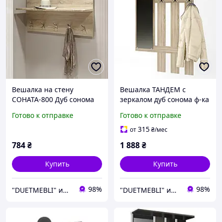
Вешалка на стену
Вешалка ТАНДЕМ с
СОНАТА-800 Дуб сонома
зеркалом дуб сонома ф-ка
ф-ка Эверест (DTM- 2122)
Эверест (DTM- 2650)
Готово к отправке
Готово к отправке
800*150*400h
900*228*1110h
315
от
₴
/мес
784
₴
1 888
₴
Купить
Купить
98%
98%
"DUETMEBLI" интернет-магазин качественной мебели для дома и офиса
"DUETMEBLI" интернет-магазин качественной мебели для дома и офиса