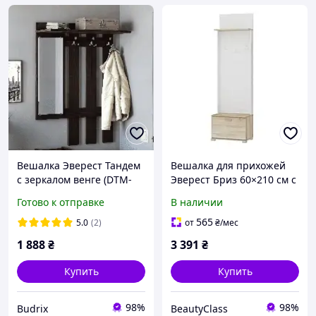
Вешалка Эверест Тандем
Вешалка для прихожей
с зеркалом венге (DTM-
Эверест Бриз 60×210 см с
5725)
тумбой для обуви
Готово к отправке
В наличии
565
5.0
(2)
от
₴
/мес
1 888
₴
3 391
₴
Купить
Купить
98%
98%
Budrix
BeautyClass