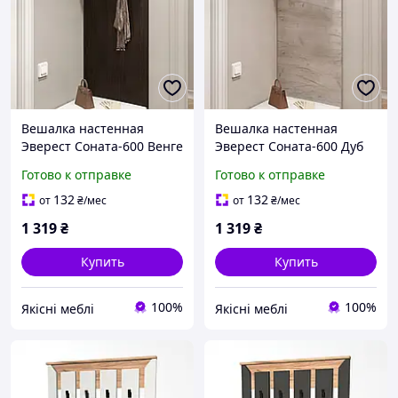
Вешалка настенная
Вешалка настенная
Эверест Соната-600 Венге
Эверест Соната-600 Дуб
темный
крафт белый 60х20х130
Готово к отправке
Готово к отправке
см
132
132
от
₴
/мес
от
₴
/мес
1 319
₴
1 319
₴
Купить
Купить
100%
100%
Якісні меблі
Якісні меблі