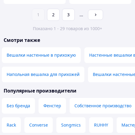
1
2
3
...
Показано 1 - 29 товаров из 1000+
Смотри также
Вешалки настенные в прихожую
Настенные вешалки в
Напольная вешалка для прихожей
Вешалки настенные
Популярные производители
Без бренда
Фенстер
Собственное производство
Rack
Converse
Songmics
RUHHY
Масте