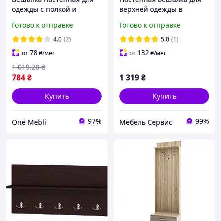
одежды с полкой и
верхней одежды в
крючками для верхней
прихожую Соната венге
Готово к отправке
Готово к отправке
одежды узкая 80 см Дуб
темный 60х16.6х130 см
сонома для прихожей
Эверест
4.0
(2)
5.0
(1)
78
132
от
₴
/мес
от
₴
/мес
1 019
.20
₴
784
₴
1 319
₴
Купить
Купить
97%
99%
One Mebli
Мебель Сервис