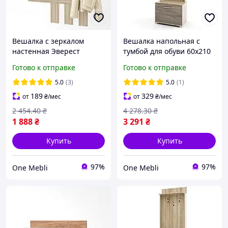
Вешалка с зеркалом
Вешалка напольная с
настенная Эверест
тумбой для обуви 60х210
Тандем 90х20х110 для
см Дуб сонома
Готово к отправке
Готово к отправке
прихожей Дуб сонома
функциональная для
функциональная для
прихожей с полкой для
5.0
(3)
5.0
(1)
одежды и
головных
189
329
от
₴
/мес
от
₴
/мес
2 454
.40
₴
4 278
.30
₴
1 888
₴
3 291
₴
Купить
Купить
97%
97%
One Mebli
One Mebli