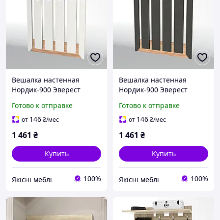
Вешалка настенная
Вешалка настенная
Нордик-900 Эверест
Нордик-900 Эверест
Белый + Дуб крафт
Графит + Дуб крафт
Готово к отправке
Готово к отправке
золотой. Доставка
золотой. Доставка
курьером Мист Экспресс
курьером Мист Экспресс
146
146
от
₴
/мес
от
₴
/мес
по Вашему адресу
на Ваш адрес
1 461
₴
1 461
₴
Купить
Купить
100%
100%
Якісні меблі
Якісні меблі