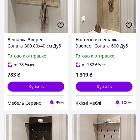
Вешалка Эверест
Настенная вешалка
Соната-800 80х40 см Дуб
Эверест Соната-600 Дуб
сонома. Доставка
сонома. Доставка
Готово к отправке
Готово к отправке
курьером Meest почтой
курьером Мист Экспресс
по Вашему адресу 152
по Вашему адресу
78
132
от
₴
/мес
от
₴
/мес
грн
783
₴
1 319
₴
Купить
Купить
99%
100%
Мебель Сервис
Якісні меблі