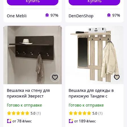
Купить
Купить
97%
97%
One Mebli
DenDenShop
Вешалка на стену для
Вешалка для одежды в
прихожей Эверест
прихожую Тандем с
Соната-800 80х40 см
зеркалом Дуб сонома,
Готово к отправке
Готово к отправке
Венге темный Вешалка
Современный комплект в
прихожая модульная
прихожую коридор
5.0
(1)
5.0
(1)
78
189
от
₴
/мес
от
₴
/мес