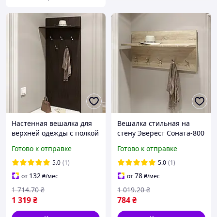
Настенная вешалка для
Вешалка стильная на
верхней одежды с полкой
стену Эверест Соната-800
60х130 см венге темный с
80х40 см Дуб Сонома
Готово к отправке
Готово к отправке
двойными крючками для
Вешалка прихожая
прихожей
модульная
5.0
(1)
5.0
(1)
132
78
от
₴
/мес
от
₴
/мес
1 714
.70
₴
1 019
.20
₴
1 319
₴
784
₴