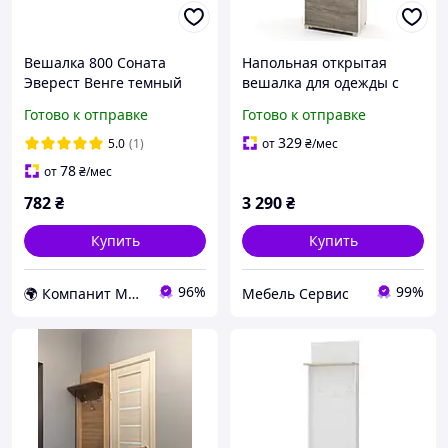
Вешалка 800 Соната
Напольная открытая
Эверест Венге темный
вешалка для одежды с
80х16.6х40 см
обувницей Бриз дуб
Готово к отправке
Готово к отправке
сонома + трюфель
60х38х210 см Эверест
329
5.0
(1)
от
₴
/мес
78
от
₴
/мес
782
₴
3 290
₴
Купить
Купить
96%
99%
🌍 Компанит Мебель
Мебель Сервис