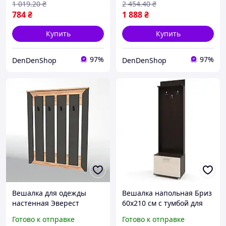
1 019
.20
₴
2 454
.40
₴
784
₴
1 888
₴
Купить
Купить
97%
97%
DenDenShop
DenDenShop
Вешалка для одежды
Вешалка напольная Бриз
настенная Эверест
60х210 см с тумбой для
Нордик-900 90х6х110 см
обуви и полкой для
Готово к отправке
Готово к отправке
Графит + Дуб крафт
головных уборов Венге