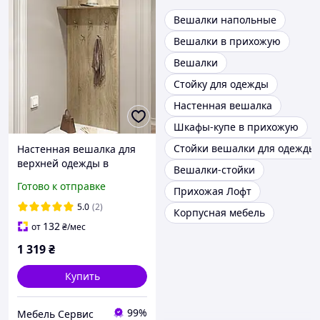
Вешалки напольные
Вешалки в прихожую
Вешалки
Стойку для одежды
Настенная вешалка
Шкафы-купе в прихожую
Стойки вешалки для одежды
Настенная вешалка для
верхней одежды в
Вешалки-стойки
прихожую Соната дуб
Готово к отправке
Прихожая Лофт
сонома 60х16.6х130 см
Эверест
5.0
(2)
Корпусная мебель
132
от
₴
/мес
1 319
₴
Купить
99%
Мебель Сервис