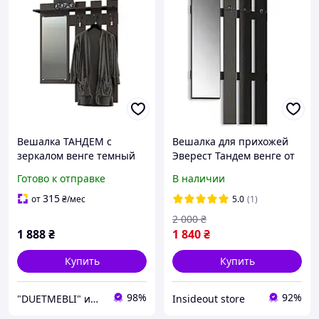
Вешалка ТАНДЕМ с
Вешалка для прихожей
зеркалом венге темный
Эверест Тандем венге от
ф-ка Эверест (DTM- 5725)
склада
Готово к отправке
В наличии
900*228*1110h
315
от
₴
/мес
5.0
(1)
2 000
₴
1 888
₴
1 840
₴
Купить
Купить
98%
92%
"DUETMEBLI" интернет-магазин качественной мебели для дома и офиса
Insideout store