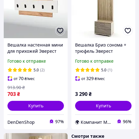
Вешалка настенная мини
Вешалка Бриз сонома +
для прихожей Эверест
трюфель Эверест
Нордик-800 80х3х36 см
60х38х210 см.
Готово к отправке
Готово к отправке
Белый + Дуб крафт
золотой Прихожие
5.0
(2)
5.0
(1)
70
329
от
₴
/мес
от
₴
/мес
913
.90
₴
703
₴
3 290
₴
Купить
Купить
97%
96%
DenDenShop
🌍 Компанит Мебель
Смотри также