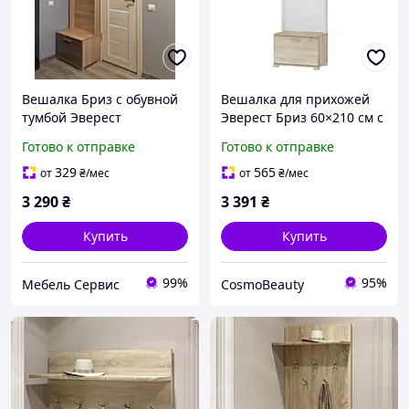
Вешалка Бриз с обувной
Вешалка для прихожей
тумбой Эверест
Эверест Бриз 60×210 см с
60х38х210 см.
тумбой для обуви
Готово к отправке
Готово к отправке
329
565
от
₴
/мес
от
₴
/мес
3 290
₴
3 391
₴
Купить
Купить
99%
95%
Мебель Сервис
CosmoBeauty