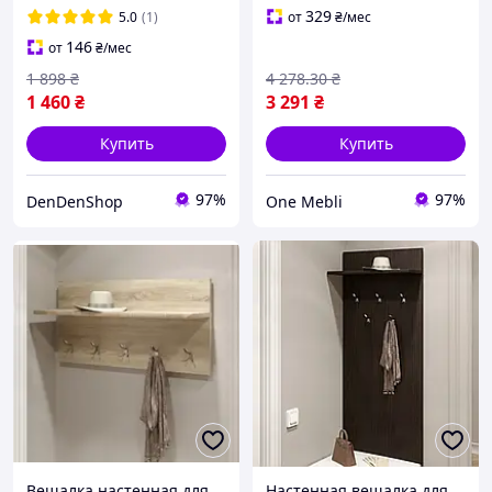
золотой Стильная
Дуб молочный
329
5.0
(1)
от
₴
/мес
прихожая
146
от
₴
/мес
1 898
₴
4 278
.30
₴
1 460
₴
3 291
₴
Купить
Купить
97%
97%
DenDenShop
One Mebli
Вешалка настенная для
Настенная вешалка для