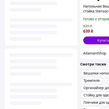
Напольная Ве
стойка Stenson
полками для о
Готово к отпра
пластиковая с
металлом 56х3
839
₴
см
639
₴
Купит
AdamantShop
Смотри также
Вешалки напо
Тремпеля
Стойку для од
Плечики для 