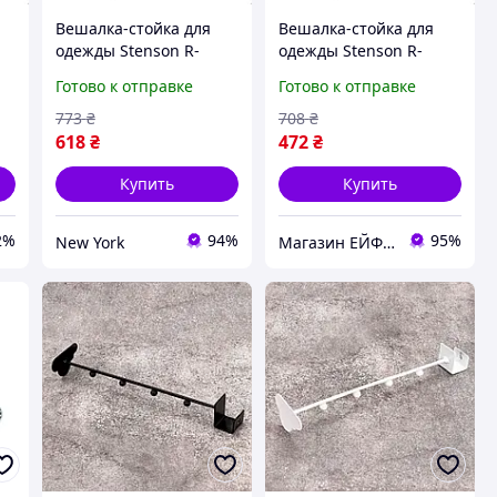
Вешалка-стойка для
Вешалка-стойка для
одежды Stenson R-
одежды Stenson R-
29746 37х62х130 см
29746 37х62х130 см
Готово к отправке
Готово к отправке
newyork
Отличное качество
773
₴
708
₴
618
₴
472
₴
Купить
Купить
2%
94%
95%
New York
Магазин ЕЙФОРІЯ