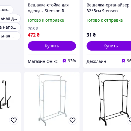
Вешалка-стойка для
Вешалка-органайзер
шалка
одежды Stenson R-
32*5см Stenson
29746 37х62х130 см
(MPH041068)
Вешалка напольная для одежды
Готово к отправке
Готово к отправке
хорошее качество
Вешалка стойка напольная
708
₴
472
₴
31
₴
Вешалка напольная металлическая для одежды
Купить
Купить
93%
9
Магазин Онікс
Деколайн