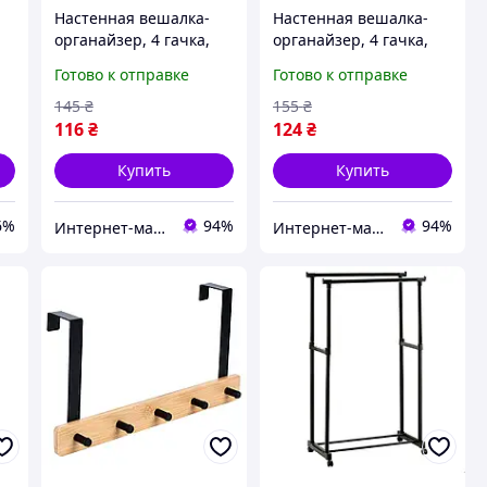
Настенная вешалка-
Настенная вешалка-
органайзер, 4 гачка,
органайзер, 4 гачка,
27x6x13,6см
27x6x13,6см Белый
Готово к отправке
Готово к отправке
145
₴
155
₴
116
₴
124
₴
Купить
Купить
6%
94%
94%
Интернет-магазин Bigs
Интернет-магазин Bigs