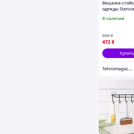
Вешалка-стойк
одежды Stenso
29746 37х62х13
В наличии
600
₴
472
₴
Купит
Tehnomagaz.com.ua - это передовой интернет-магазин, специализирующийся на продаже техники