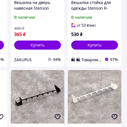
Вешалка на дверь
Вешалка-стойка для
навесная Stenson
одежды Stenson R-
R100824-5 5 крючков,
29746 37х62х130 см
В наличии
В наличии
34х17см Коричневый с
й
черным
53
от
₴
/мес
406
₴
365
₴
530
₴
Купить
Купить
4%
94%
97%
ZAKUPUS
🛍️ 🛍️ Товаромания 🛍️ 🛍️