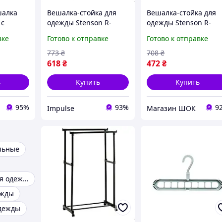
шалка
Вешалка-стойка для
Вешалка-стойка для
 с
одежды Stenson R-
одежды Stenson R-
буви
29746 37х62х130 см
29746 37х62х130 см
вке
Готово к отправке
Готово к отправке
impulse
высокое качество
4.5х162
773
₴
708
₴
618
₴
472
₴
ь
Купить
Купить
95%
93%
9
Impulse
Магазин ШОК
льные
Органайзер для одежды
ежды
одежды