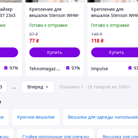
найзер
Крепление для
Крепление для
37 23х3
вешалок Stenson WHW-
вешалок Stenson WH
83573-18 35х5 см
83573-18 35х5 см
вке
Готово к отправке
Готово к отправке
impulse
87
₴
148
₴
77
₴
118
₴
ь
Купить
Купить
97%
97%
9
Tehnomagaz.com.ua - это передовой интернет-магазин, специализирующийся на продаже техники
Impulse
3
...
Вперед
Показано 1 - 29 товаров из 1000+
е
ки
Крючки-вешалки
Вешалка для одежды напольная
ежды
Стойки напольные для одежды
Вешалка для од