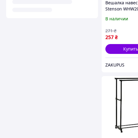
Вешалка навес
Stenson WHW2
крашеное желе
В наличии
крючков 24х31
Черный
271
₴
257
₴
Купит
ZAKUPUS