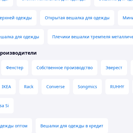
верхней одежды
Открытая вешалка для одежды
Мини
ешалка для одежды
Плечики вешалки тремпеля металлич
производители
Фенстер
Собственное производство
Эверест
IKEA
Rack
Converse
Songmics
RUHHY
sa Si
одежды оптом
Вешалки для одежды в кредит