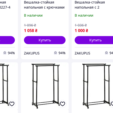
ная
Вешалка-стойкая
Вешалка-стойкая
0227-4
напольная с крючками
напольная с 2
зо 5
Stenson R88772-W 2
перекладинами
В наличии
В наличии
 см
перекладины,
Stenson R88772-BL
110х40х150см Белый
110х40х150см Черны
1 096
₴
1 036
₴
1 058
₴
1 000
₴
ь
Купить
Купить
94%
94%
9
ZAKUPUS
ZAKUPUS