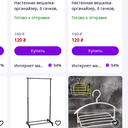
Настенная вешалка-
Настенная вешалка-
органайзер, 6 гачков,
органайзер, 6 гачков,
27x6x13,6см
27x6x13,6см Белый
Готово к отправке
Готово к отправке
150
₴
150
₴
120
₴
120
₴
Купить
Купить
7%
94%
94%
Интернет-магазин Bigs
Интернет-магазин Bigs