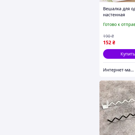
Вешалка для 
настенная
(универсальная
Готово к отпра
гачков, 27x9x7
190
₴
152
₴
Купит
Интернет-магазин Bigs