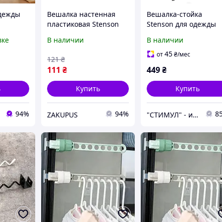
одежды
Вешалка настенная
Вешалка-стойка
пластиковая Stenson
Stenson для одежды
) 5
R94492 5 крючков
62*37*130 см
вке
В наличии
В наличии
,5см
19х2.5 см на присоске
Бежевый
45
от
₴
/мес
121
₴
111
₴
449
₴
ь
Купить
Купить
94%
94%
8
ZAKUPUS
"СТИМУЛ" - инструменты для дома и работы.