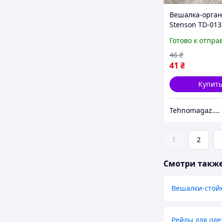
Вешалка-орга
Stenson TD-013
см
Готово к отпра
46
₴
41
₴
Купит
Tehnomagaz.com.ua - это передовой интернет-магазин, специализирующийся на продаже техники
1
2
Смотри такж
Вешалки-стой
Рейлы для од