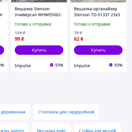
Вешалка Stenson
Вешалка-органайзер
W-
Универсал WHW05062-
Stenson TD-01337 23х3
5 impulse
см impulse
Готово к отправке
Готово к отправке
124
₴
78
₴
99
₴
62
₴
Купить
Купить
3%
93%
93%
Impulse
Impulse
 деревянная
Стеллажи для гардеробной
ежды золото
Вешалка лофт
Стойка для вещей