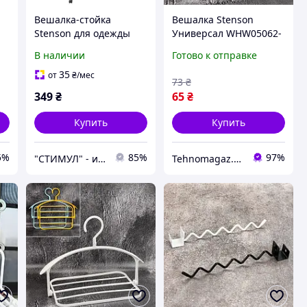
Вешалка-стойка
Вешалка Stenson
Stenson для одежды
Универсал WHW05062-
62*37*70/130 см
5
В наличии
Готово к отправке
35
от
₴
/мес
73
₴
349
₴
65
₴
Купить
Купить
5%
85%
97%
"СТИМУЛ" - инструменты для дома и работы.
Tehnomagaz.com.ua - это передовой интернет-магазин, специализирующийся на продаже техники