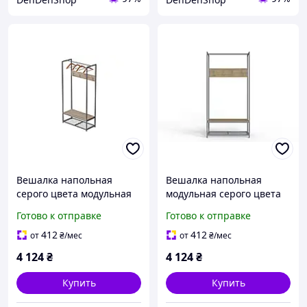
Вешалка напольная
Вешалка напольная
серого цвета модульная
модульная серого цвета
для одежды 180x90x38 см
180x90x38 см для
Готово к отправке
Готово к отправке
стильная вешалка для
хранения верхней
аксессуаров и обуви
одежды и аксессуаров из
412
412
от
₴
/мес
от
₴
/мес
ДСП Дуб Сон
4 124
₴
4 124
₴
Купить
Купить