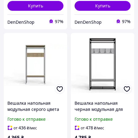
Купить
Купить
97%
97%
DenDenShop
DenDenShop
Вешалка напольная
Вешалка напольная
модульная серого цвета
черная модульная для
180x90 см для одежды и
одежды 180x90x38 см
Готово к отправке
Готово к отправке
обуви с текстурой дуба
стильная вешалка для
Сонома для компактного
маленькой прихожей
436
478
от
₴
/мес
от
₴
/мес
4 365
₴
4 785
₴