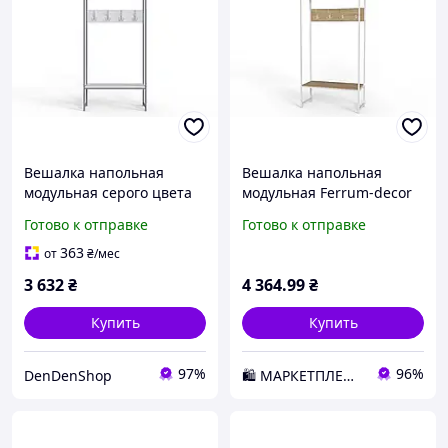
Вешалка напольная
Вешалка напольная
модульная серого цвета
модульная Ferrum-decor
180x90x38 для прихожей
Трелис 14 180x90x38
Готово к отправке
Готово к отправке
из ДСП и металла с
белый ДСП Дуб Сонома
белыми элементами для
16мм D2-2026
363
от
₴
/мес
орган
3 632
₴
4 364
.99
₴
Купить
Купить
97%
96%
DenDenShop
🛍️ МАРКЕТПЛЕЙС DMD