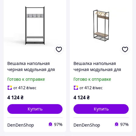
Вешалка напольная
Вешалка напольная
черная модульная для
черная модульная для
одежды 180x90x38 см
одежды 180x90 см
Готово к отправке
Готово к отправке
стильная вешалка для
стильная вешалка для
прихожей с местом для
прихожей с
412
412
от
₴
/мес
от
₴
/мес
аксессуа
металлическими элемент
4 124
₴
4 124
₴
Купить
Купить
97%
97%
DenDenShop
DenDenShop