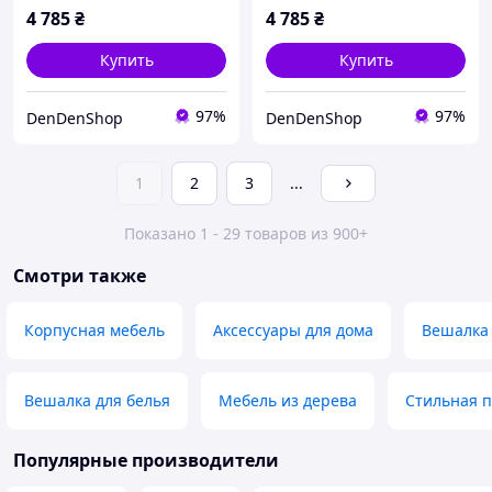
маленькой комнат
элегантным дизайн
4 785
₴
4 785
₴
Купить
Купить
97%
97%
DenDenShop
DenDenShop
1
2
3
...
Показано 1 - 29 товаров из 900+
Смотри также
Корпусная мебель
Аксессуары для дома
Вешалка
Вешалка для белья
Мебель из дерева
Стильная 
Популярные производители