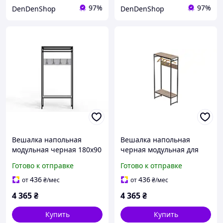
97%
97%
DenDenShop
DenDenShop
Вешалка напольная
Вешалка напольная
модульная черная 180x90
черная модульная для
см для одежды и
одежды 180 см
Готово к отправке
Готово к отправке
аксессуаров с белыми
компактная вешалка для
элементами из ДСП и
хранения одежды с ДСП
436
436
от
₴
/мес
от
₴
/мес
металла
16 мм
4 365
₴
4 365
₴
Купить
Купить