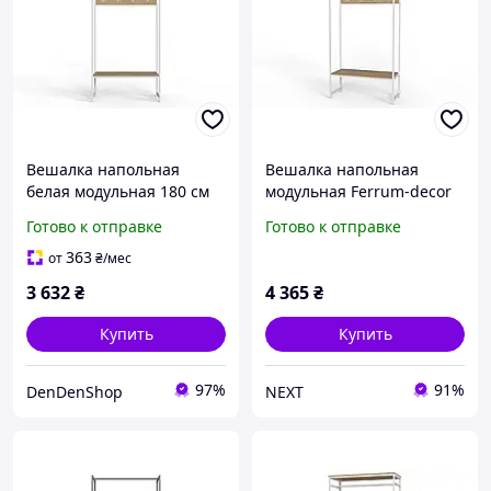
Вешалка напольная
Вешалка напольная
белая модульная 180 см
модульная Ferrum-decor
для прихожей из ДСП Дуб
Трелис 14 180x90x38
Готово к отправке
Готово к отправке
Сонома для хранения
белый ДСП Дуб Сонома
верхней одежды и
16мм
363
от
₴
/мес
аксессуа
3 632
₴
4 365
₴
Купить
Купить
97%
91%
DenDenShop
NEXT