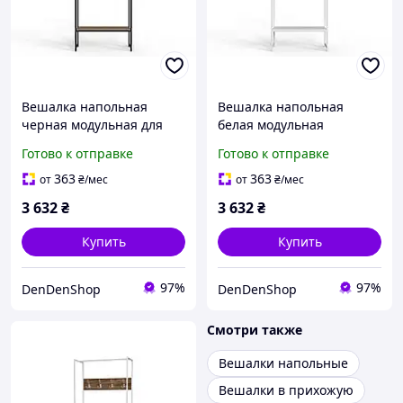
Вешалка напольная
Вешалка напольная
черная модульная для
белая модульная
одежды 180 см
180x90x38 см для
Готово к отправке
Готово к отправке
компактная вешалка для
прихожей из ДСП 16 мм
прихожей с текстурой
стильная для
363
363
от
₴
/мес
от
₴
/мес
дерева
организации
3 632
₴
3 632
₴
пространства
Купить
Купить
97%
97%
DenDenShop
DenDenShop
Смотри также
Вешалки напольные
Вешалки в прихожую