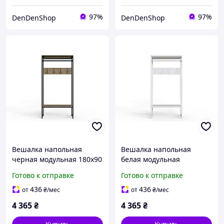
97%
97%
DenDenShop
DenDenShop
Вешалка напольная
Вешалка напольная
черная модульная 180x90
белая модульная
см для прихожей из ДСП
180x90x38 для прихожей
Готово к отправке
Готово к отправке
и металла с дубом Сонома
спальни из ДСП и
стильная для хранени
металла стильная для
436
436
от
₴
/мес
от
₴
/мес
организации про
4 365
₴
4 365
₴