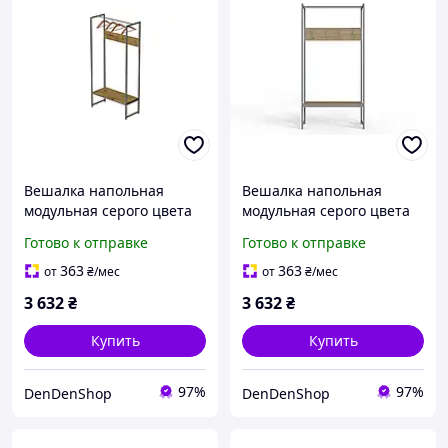
Вешалка напольная
Вешалка напольная
модульная серого цвета
модульная серого цвета
180 см для верхней
180x90x38 для хранения
Готово к отправке
Готово к отправке
одежды и обуви с
вещей с организацией
металлическими
пространства
363
363
от
₴
/мес
от
₴
/мес
элементами ДСП под
3 632
₴
3 632
₴
Купить
Купить
97%
97%
DenDenShop
DenDenShop