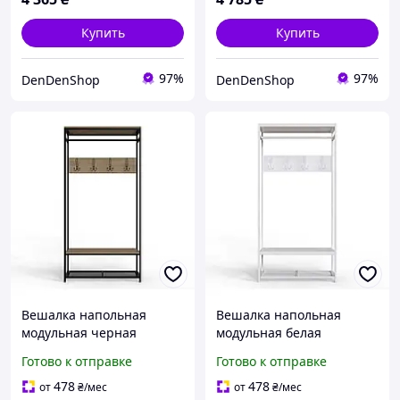
Купить
Купить
97%
97%
DenDenShop
DenDenShop
Вешалка напольная
Вешалка напольная
модульная черная
модульная белая
180x90x38 для одежды и
180x90x38 для хранения
Готово к отправке
Готово к отправке
аксессуаров стильная
верхней одежды в
компактная для
прихожей и офисе с
478
478
от
₴
/мес
от
₴
/мес