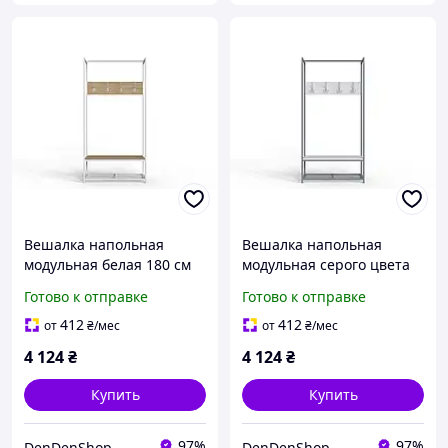
Вешалка напольная
Вешалка напольная
модульная белая 180 см
модульная серого цвета
для одежды и обуви с
180x90 см для одежды и
Готово к отправке
Готово к отправке
полками из ДСП и
аксессуаров с полками из
металла для прихожей
ДСП и металла
412
412
от
₴
/мес
от
₴
/мес
Скандинавс
4 124
₴
4 124
₴
Купить
Купить
97%
97%
DenDenShop
DenDenShop