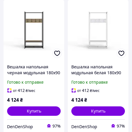
Вешалка напольная
Вешалка напольная
черная модульная 180x90
модульная белая 180x90
см для одежды и обуви с
см для одежды и
Готово к отправке
Готово к отправке
металлическими
аксессуаров с прочной
элементами в стиле
конструкцией для
412
412
от
₴
/мес
от
₴
/мес
минимализм
уютного дома
4 124
₴
4 124
₴
Купить
Купить
97%
97%
DenDenShop
DenDenShop