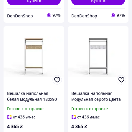
Купить
Купить
97%
97%
DenDenShop
DenDenShop
Вешалка напольная
Вешалка напольная
белая модульная 180x90
модульная серого цвета
для прихожей с полкой и
180x90x38 см из ДСП и
Готово к отправке
Готово к отправке
металлическими
металла для хранения
элементами ДСП Дуб
верхней одежды и
436
436
от
₴
/мес
от
₴
/мес
Сонома
организац
4 365
₴
4 365
₴