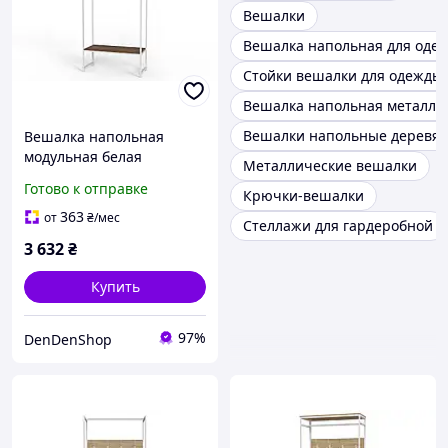
Вешалки
Вешалка напольная для оде
Стойки вешалки для одежды
Вешалка напольная металли
Вешалки напольные деревя
Вешалка напольная
модульная белая
Металлические вешалки
180x90x38 для прихожей
Готово к отправке
Крючки-вешалки
и гостиной с полками из
ДСП и металла в стиле
363
от
₴
/мес
Стеллажи для гардеробной
модерн
3 632
₴
Купить
97%
DenDenShop